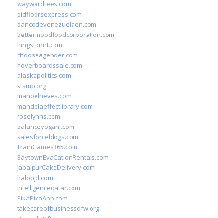
waywardtees.com
pidfloorsexpress.com
bancodevenezuelaen.com
bettermoodfoodcorporation.com
hingstonnt.com
chooseagender.com
hoverboardssale.com
alaskapolitics.com
stsmp.org
manoelneves.com
mandelaeffectlibrary.com
roselynns.com
balanceyoganj.com
salesforceblogs.com
TrainGames365.com
BaytownEvaCationRentals.com
JabalpurCakeDelivery.com
halobjd.com
intelligenceqatar.com
PikaPikaApp.com
takecareofbusinessdfw.org