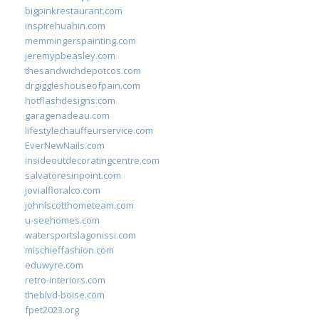
bigpinkrestaurant.com
inspirehuahin.com
memmingerspainting.com
jeremypbeasley.com
thesandwichdepotcos.com
drgiggleshouseofpain.com
hotflashdesigns.com
garagenadeau.com
lifestylechauffeurservice.com
EverNewNails.com
insideoutdecoratingcentre.com
salvatoresinpoint.com
jovialfloralco.com
johnlscotthometeam.com
u-seehomes.com
watersportslagonissi.com
mischieffashion.com
eduwyre.com
retro-interiors.com
theblvd-boise.com
fpet2023.org