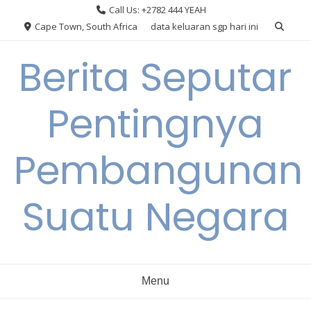
Skip
Call Us: +2782 444 YEAH
to
Cape Town, South Africa
data keluaran sgp hari ini
content
Berita Seputar
Pentingnya
Pembangunan
Suatu Negara
Menu