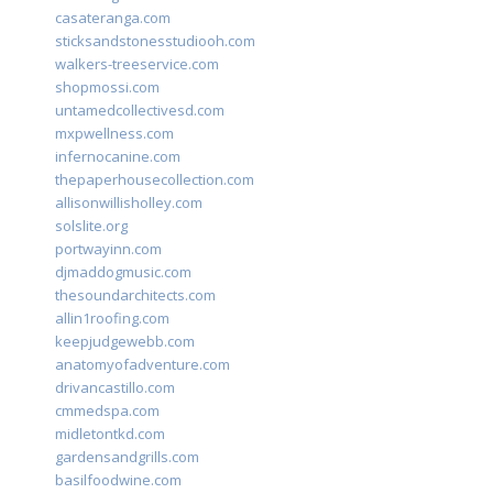
casateranga.com
sticksandstonesstudiooh.com
walkers-treeservice.com
shopmossi.com
untamedcollectivesd.com
mxpwellness.com
infernocanine.com
thepaperhousecollection.com
allisonwillisholley.com
solslite.org
portwayinn.com
djmaddogmusic.com
thesoundarchitects.com
allin1roofing.com
keepjudgewebb.com
anatomyofadventure.com
drivancastillo.com
cmmedspa.com
midletontkd.com
gardensandgrills.com
basilfoodwine.com