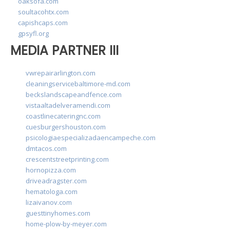
oaksofa.com
soultacohtx.com
capishcaps.com
gpsyfl.org
MEDIA PARTNER III
vwrepairarlington.com
cleaningservicebaltimore-md.com
beckslandscapeandfence.com
vistaaltadelveramendi.com
coastlinecateringnc.com
cuesburgershouston.com
psicologiaespecializadaencampeche.com
dmtacos.com
crescentstreetprinting.com
hornopizza.com
driveadragster.com
hematologa.com
lizaivanov.com
guesttinyhomes.com
home-plow-by-meyer.com