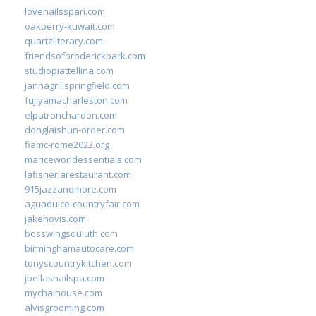
lovenailsspari.com
oakberry-kuwait.com
quartzliterary.com
friendsofbroderickpark.com
studiopiattellina.com
jannagrillspringfield.com
fujiyamacharleston.com
elpatronchardon.com
donglaishun-order.com
fiamc-rome2022.org
mariceworldessentials.com
lafisheriarestaurant.com
915jazzandmore.com
aguadulce-countryfair.com
jakehovis.com
bosswingsduluth.com
birminghamautocare.com
tonyscountrykitchen.com
jbellasnailspa.com
mychaihouse.com
alvisgrooming.com