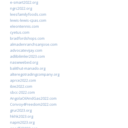
e-smart2022.org
ngrc2022.org
leesfamilyfoods.com
lewis-lewis-cpas.com
eleontennis.com
cyetus.com
bradfordshops.com
almadenranchsanjose.com
advocatevijay.com
adlibilimler2023.com
naswwebed.org
balithut-manado.org
alteregotradingcompany.org
aprce2022.com
ibie2022.com
sbcc-2022.com
AngolaOilAndGas2022.com
Convoy4Freedom2022.com
grur2023.org
hkhk2023.org
napm2023.org