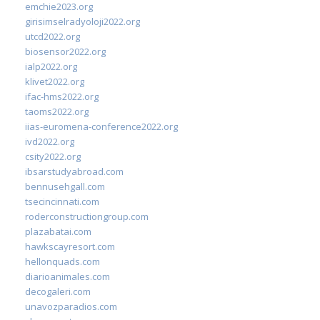
emchie2023.org
girisimselradyoloji2022.org
utcd2022.org
biosensor2022.org
ialp2022.org
klivet2022.org
ifac-hms2022.org
taoms2022.org
iias-euromena-conference2022.org
ivd2022.org
csity2022.org
ibsarstudyabroad.com
bennusehgall.com
tsecincinnati.com
roderconstructiongroup.com
plazabatai.com
hawkscayresort.com
hellonquads.com
diarioanimales.com
decogaleri.com
unavozparadios.com