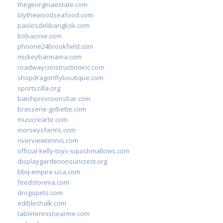
thegeorginaestate.com
blythewoodseafood.com
paolosdelibangkok.com
bobacove.com
phoone24brookfield.com
mickeybarmama.com
roadwayconstructioninc.com
shopdragonflyboutique.com
sportszilla.org
batchprovisionsbar.com
brasserie-gobette.com
musicrearte.com
morseysfarms.com
riverviewtennis.com
official-kelly-toys-squishmallows.com
displaygardenonsuncrest.org
bbq-empire-usa.com
feedstoreva.com
drogopets.com
ediblechalk.com
tabletennisnearme.com