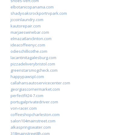
shoes-vert.com
elbotanicopanama.com
shadyoaksrockportrvpark.com
jccoinlaundry.com
kautorepair.com
marjaeswinebar.com
elmazatlanclinton.com
ideacoffeenyc.com
odieschillicothe.com
lacantinitagalesburg.com
pizzadeliverybristol.com
greenstarsmogcheck.com
happypawspl.com
callahansautoservicecenter.com
georgiascornermarket.com
perfectfit24-7.com
portugalprivatedriver.com
von-racer.com
coffeeshopcharleston.com
salon104mainstreet.com
alkaspringswater.com
318mainstreet8h.com