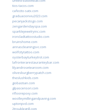
united-basketball.com
tios-tacos.com
cafecito-satx.com
graduacionviu2023.com
pecanjackstogo.com
zengardendayspa.com
sparklejewelryinc.com
ironcladtattoostudio.com
bruinshome.com
annascleaningsvc.com
wolfcitytattoo.com
oysterbayturkeytrot.com
lafronterarestauranteybar.com
lilyandrosetearoom.com
olivesburgberrypatch.com
theslushkids.com
giobastian.com
glpascensori.com
rifloorepoxy.com
woolleymillingandpaving.com
uptonpvd.com
2troublegrill.com