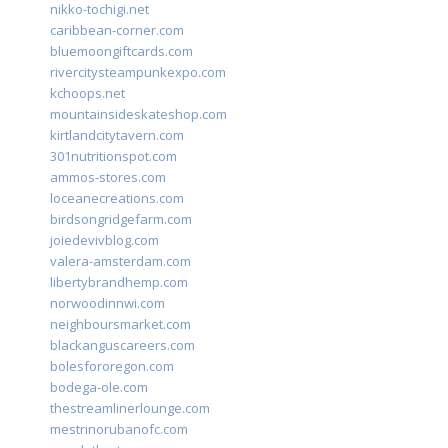
nikko-tochigi.net
caribbean-corner.com
bluemoongiftcards.com
rivercitysteampunkexpo.com
kchoops.net
mountainsideskateshop.com
kirtlandcitytavern.com
301nutritionspot.com
ammos-stores.com
loceanecreations.com
birdsongridgefarm.com
joiedevivblog.com
valera-amsterdam.com
libertybrandhemp.com
norwoodinnwi.com
neighboursmarket.com
blackanguscareers.com
bolesfororegon.com
bodega-ole.com
thestreamlinerlounge.com
mestrinorubanofc.com