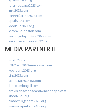
apsdfd2023.org
forumausape2023.com
imkl2023.com
careerfaircsd2023.com
apsth2023.com
MedItRio2023.org
lcicon2023boston.com
waitangidayfestival2022.com
vacancesscolaires2022.com
MEDIA PARTNER II
isth2022.com
p2b2pabi2023-makassar.com
wocfparis2023.org
sinc2023.com
scdlqatar2022-qa.com
thecolumbiagrill.com
provisionscheeseandwineshoppe.com
khedi2023.org
akademikgeriatri2023.org
marmarapediatri2023.org