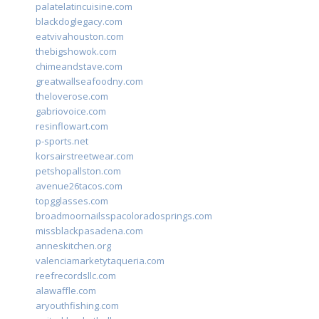
palatelatincuisine.com
blackdoglegacy.com
eatvivahouston.com
thebigshowok.com
chimeandstave.com
greatwallseafoodny.com
theloverose.com
gabriovoice.com
resinflowart.com
p-sports.net
korsairstreetwear.com
petshopallston.com
avenue26tacos.com
topgglasses.com
broadmoornailsspacoloradosprings.com
missblackpasadena.com
anneskitchen.org
valenciamarketytaqueria.com
reefrecordsllc.com
alawaffle.com
aryouthfishing.com