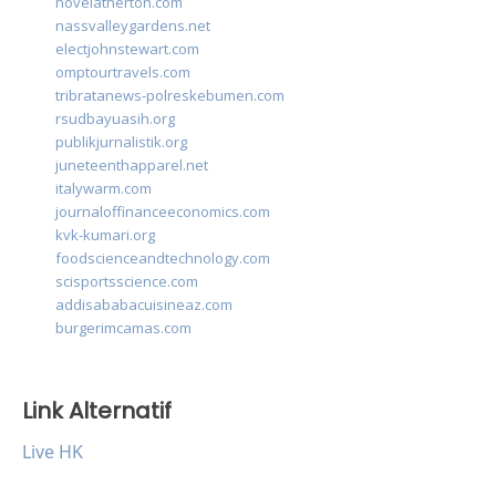
novelatherton.com
nassvalleygardens.net
electjohnstewart.com
omptourtravels.com
tribratanews-polreskebumen.com
rsudbayuasih.org
publikjurnalistik.org
juneteenthapparel.net
italywarm.com
journaloffinanceeconomics.com
kvk-kumari.org
foodscienceandtechnology.com
scisportsscience.com
addisababacuisineaz.com
burgerimcamas.com
Link Alternatif
Live HK