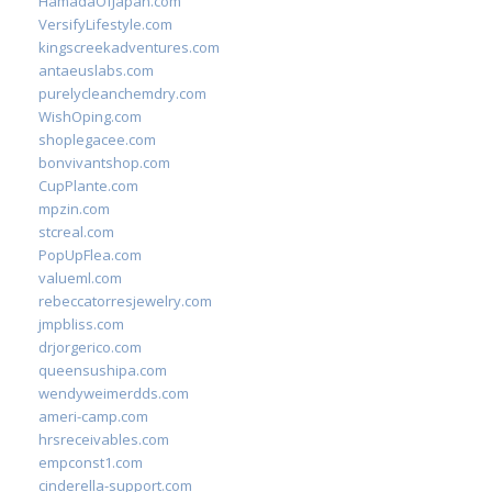
HamadaOfJapan.com
VersifyLifestyle.com
kingscreekadventures.com
antaeuslabs.com
purelycleanchemdry.com
WishOping.com
shoplegacee.com
bonvivantshop.com
CupPlante.com
mpzin.com
stcreal.com
PopUpFlea.com
valueml.com
rebeccatorresjewelry.com
jmpbliss.com
drjorgerico.com
queensushipa.com
wendyweimerdds.com
ameri-camp.com
hrsreceivables.com
empconst1.com
cinderella-support.com