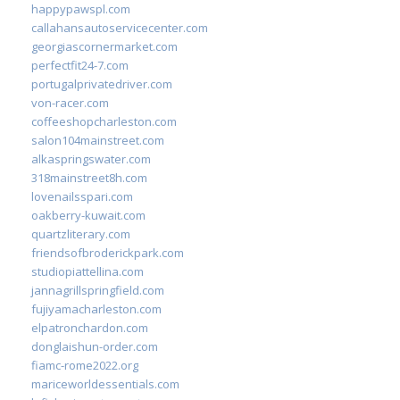
happypawspl.com
callahansautoservicecenter.com
georgiascornermarket.com
perfectfit24-7.com
portugalprivatedriver.com
von-racer.com
coffeeshopcharleston.com
salon104mainstreet.com
alkaspringswater.com
318mainstreet8h.com
lovenailsspari.com
oakberry-kuwait.com
quartzliterary.com
friendsofbroderickpark.com
studiopiattellina.com
jannagrillspringfield.com
fujiyamacharleston.com
elpatronchardon.com
donglaishun-order.com
fiamc-rome2022.org
mariceworldessentials.com