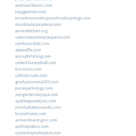
avenue26tacos.com
topgglasses.com
broadmoornailsspacoloradosprings.com
missblackpasadena.com
anneskitchen.org
valenciamarketytaqueria.com
reefrecordsllc.com
alawaffle.com
aryouthfishing.com
united-basketball.com
tios-tacos.com
cafecito-satx.com
graduacionviu2023.com
pecanjackstogo.com
zengardendayspa.com
sparklejewelryinc.com
ironcladtattoostudio.com
bruinshome.com
annascleaningsvc.com
wolfcitytattoo.com
oysterbayturkeytrot.com