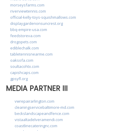
morseysfarms.com
riverviewtennis.com
official-kelly-toys-squishmallows.com
displaygardenonsuncrest.org
bbq-empire-usa.com
feedstoreva.com
drogopets.com
ediblechalk.com
tabletennisnearme.com
oaksofa.com
soultacohtx.com
capishcaps.com
gpsyfl.org
MEDIA PARTNER III
vwrepairarlington.com
cleaningservicebaltimore-md.com
beckslandscapeandfence.com
vistaaltadelveramendi.com
coastlinecateringnc.com