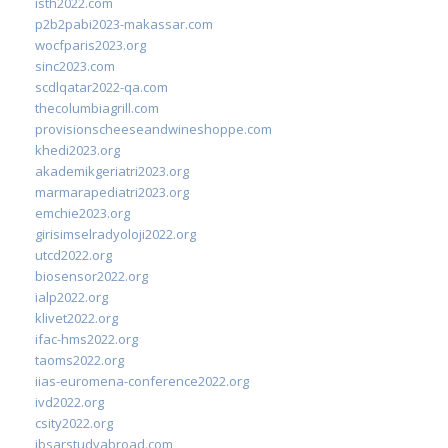
isth2022.com
p2b2pabi2023-makassar.com
wocfparis2023.org
sinc2023.com
scdlqatar2022-qa.com
thecolumbiagrill.com
provisionscheeseandwineshoppe.com
khedi2023.org
akademikgeriatri2023.org
marmarapediatri2023.org
emchie2023.org
girisimselradyoloji2022.org
utcd2022.org
biosensor2022.org
ialp2022.org
klivet2022.org
ifac-hms2022.org
taoms2022.org
iias-euromena-conference2022.org
ivd2022.org
csity2022.org
ibsarstudyabroad.com