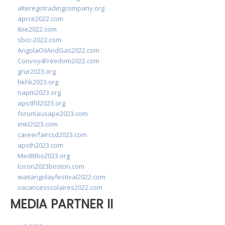
alteregotradingcompany.org
aprce2022.com
ibie2022.com
sbcc-2022.com
AngolaOilAndGas2022.com
Convoy4Freedom2022.com
grur2023.org
hkhk2023.org
napm2023.org
apsdfd2023.org
forumausape2023.com
imkl2023.com
careerfaircsd2023.com
apsth2023.com
MedItRio2023.org
lcicon2023boston.com
waitangidayfestival2022.com
vacancesscolaires2022.com
MEDIA PARTNER II