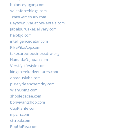
balanceyoganj.com
salesforceblogs.com
TrainGames365.com
BaytownEvaCationRentals.com
JabalpurCakeDelivery.com
halobjd.com
intelligenceqatar.com
PikaPikaApp.com
takecareofbusinessdfw.org
HamadaOfJapan.com
VersifyLifestyle.com
kingscreekadventures.com
antaeuslabs.com
purelycleanchemdry.com
WishOping.com
shoplegacee.com
bonvivantshop.com
CupPlante.com
mpzin.com
stcreal.com
PopUpFlea.com