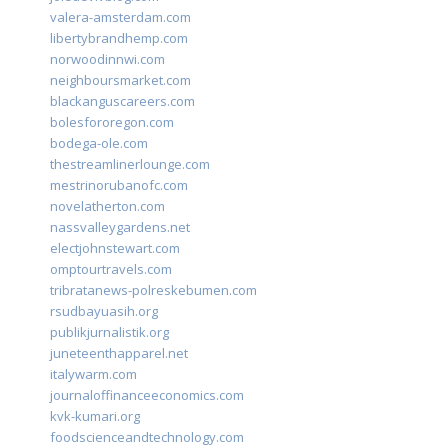
valera-amsterdam.com
libertybrandhemp.com
norwoodinnwi.com
neighboursmarket.com
blackanguscareers.com
bolesfororegon.com
bodega-ole.com
thestreamlinerlounge.com
mestrinorubanofc.com
novelatherton.com
nassvalleygardens.net
electjohnstewart.com
omptourtravels.com
tribratanews-polreskebumen.com
rsudbayuasih.org
publikjurnalistik.org
juneteenthapparel.net
italywarm.com
journaloffinanceeconomics.com
kvk-kumari.org
foodscienceandtechnology.com