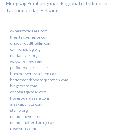
Mengkaji Pembangunan Regional di Indonesia:
Tantangan dan Peluang
okhealthcareers.com
theintexperience.com
unboundedthefilm.com
catfriends-bg.org
marianlives.org
waywardtees.com
pidfloorsexpress.com
bancodevenezuelaen.com
bettermoodfoodcorporation.com
hingstonnt.com
chooseagender.com
hoverboardssale.com
alaskapolitics.com
stsmp.org
manoelneves.com
mandelaeffectlibrary.com
roselynns.com