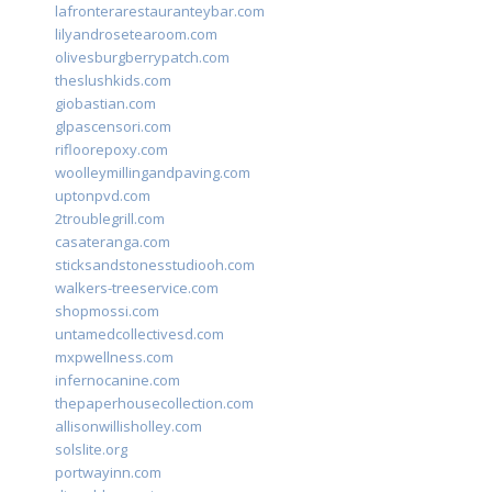
lafronterarestauranteybar.com
lilyandrosetearoom.com
olivesburgberrypatch.com
theslushkids.com
giobastian.com
glpascensori.com
rifloorepoxy.com
woolleymillingandpaving.com
uptonpvd.com
2troublegrill.com
casateranga.com
sticksandstonesstudiooh.com
walkers-treeservice.com
shopmossi.com
untamedcollectivesd.com
mxpwellness.com
infernocanine.com
thepaperhousecollection.com
allisonwillisholley.com
solslite.org
portwayinn.com