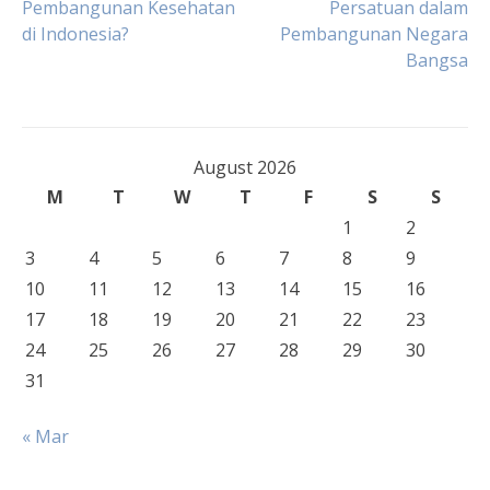
Pembangunan Kesehatan
Persatuan dalam
di Indonesia?
Pembangunan Negara
navigation
Bangsa
August 2026
M
T
W
T
F
S
S
1
2
3
4
5
6
7
8
9
10
11
12
13
14
15
16
17
18
19
20
21
22
23
24
25
26
27
28
29
30
31
« Mar