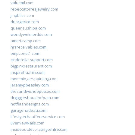
valueml.com
rebeccatorresjewelry.com
jmpbliss.com
drjorgerico.com
queensushipa.com
wendyweimerdds.com
ameri-camp.com
hrsreceivables.com
empconst1.com
cinderella-support.com
bigpinkrestaurant.com
inspirehuahin.com
memmingerspainting.com
jeremypbeasley.com
thesandwichdepotcos.com
drgiggleshouseofpain.com
hotflashdesigns.com
garagenadeau.com
lifestylechauffeurservice.com
EverNewNails.com
insideoutdecoratingcentre.com