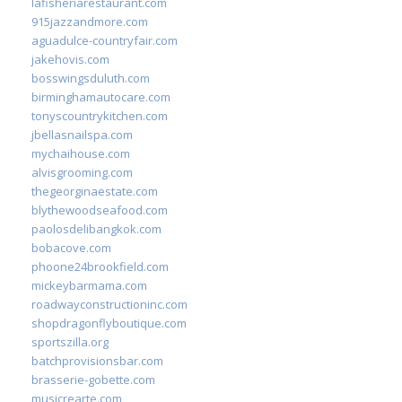
lafisheriarestaurant.com
915jazzandmore.com
aguadulce-countryfair.com
jakehovis.com
bosswingsduluth.com
birminghamautocare.com
tonyscountrykitchen.com
jbellasnailspa.com
mychaihouse.com
alvisgrooming.com
thegeorginaestate.com
blythewoodseafood.com
paolosdelibangkok.com
bobacove.com
phoone24brookfield.com
mickeybarmama.com
roadwayconstructioninc.com
shopdragonflyboutique.com
sportszilla.org
batchprovisionsbar.com
brasserie-gobette.com
musicrearte.com