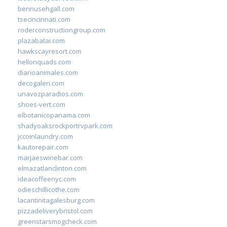
bennusehgall.com
tsecincinnati.com
roderconstructiongroup.com
plazabatai.com
hawkscayresort.com
hellonquads.com
diarioanimales.com
decogaleri.com
unavozparadios.com
shoes-vert.com
elbotanicopanama.com
shadyoaksrockportrvpark.com
jccoinlaundry.com
kautorepair.com
marjaeswinebar.com
elmazatlanclinton.com
ideacoffeenyc.com
odieschillicothe.com
lacantinitagalesburg.com
pizzadeliverybristol.com
greenstarsmogcheck.com