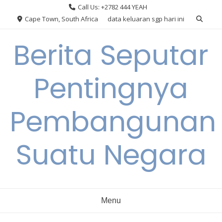
Skip
Call Us: +2782 444 YEAH
to
Cape Town, South Africa
data keluaran sgp hari ini
content
Berita Seputar
Pentingnya
Pembangunan
Suatu Negara
Menu