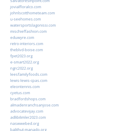
salvatoresinpoint.com
jovialfloralco.com
johnlscotthometeam.com
u-seehomes.com
watersportslagonissi.com
mischieffashion.com
eduwyre.com
retro-interiors.com
theblvd-boise.com
fpet2023.org
e-smart2022.org
ngrc2022.org
leesfamilyfoods.com
lewis-lewis-cpas.com
eleontennis.com
cyetus.com
bradfordshops.com
almadenranchsanjose.com
advocatevijay.com
adlibilimler2023.com
naswwebed.org
balithut-manado.org