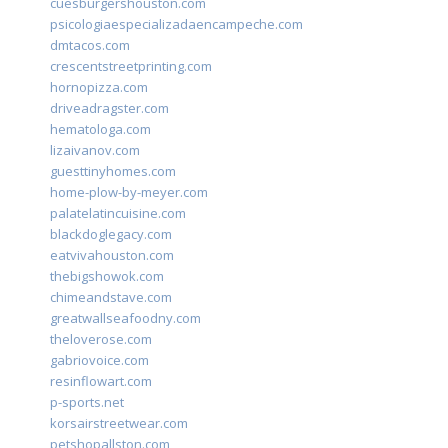
cuesburgershouston.com
psicologiaespecializadaencampeche.com
dmtacos.com
crescentstreetprinting.com
hornopizza.com
driveadragster.com
hematologa.com
lizaivanov.com
guesttinyhomes.com
home-plow-by-meyer.com
palatelatincuisine.com
blackdoglegacy.com
eatvivahouston.com
thebigshowok.com
chimeandstave.com
greatwallseafoodny.com
theloverose.com
gabriovoice.com
resinflowart.com
p-sports.net
korsairstreetwear.com
petshopallston.com