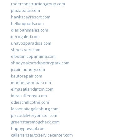
roderconstructiongroup.com
plazabatai.com
hawkscayresort.com
hellonquads.com
diarioanimales.com
decogaleri.com
unavozparadios.com
shoes-vert.com
elbotanicopanama.com
shadyoaksrockportrvpark.com
jccoinlaundry.com
kautorepair.com
marjaeswinebar.com
elmazatlanclinton.com
ideacoffeenyc.com
odieschillicothe.com
lacantinitagalesburg.com
pizzadeliverybristol.com
greenstarsmogcheck.com
happypawspl.com
callahansautoservicecenter.com