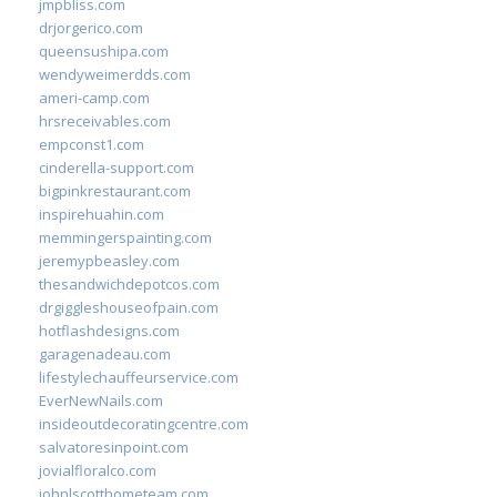
jmpbliss.com
drjorgerico.com
queensushipa.com
wendyweimerdds.com
ameri-camp.com
hrsreceivables.com
empconst1.com
cinderella-support.com
bigpinkrestaurant.com
inspirehuahin.com
memmingerspainting.com
jeremypbeasley.com
thesandwichdepotcos.com
drgiggleshouseofpain.com
hotflashdesigns.com
garagenadeau.com
lifestylechauffeurservice.com
EverNewNails.com
insideoutdecoratingcentre.com
salvatoresinpoint.com
jovialfloralco.com
johnlscotthometeam.com