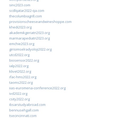
sinc2023.com
scdlqatar2022-qa.com
thecolumbiagrill.com
provisionscheeseandwineshoppe.com
khedi2023.org
akademikgeriatri2023.org
marmarapediatri2023.org
emchie2023.org
girisimselradyoloji2022.org
utcd2022.org
biosensor2022.org
ialp2022.org
klivet2022.org
ifac-hms2022.org
taoms2022.org
iias-euromena-conference2022.org
ivd2022.org
csity2022.org
ibsarstudyabroad.com
bennusehgall.com
tsecincinnati.com