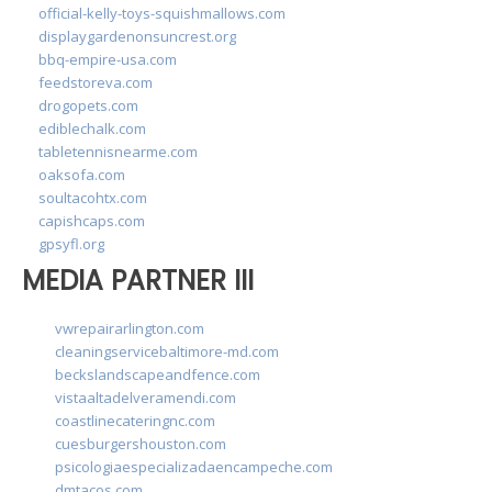
official-kelly-toys-squishmallows.com
displaygardenonsuncrest.org
bbq-empire-usa.com
feedstoreva.com
drogopets.com
ediblechalk.com
tabletennisnearme.com
oaksofa.com
soultacohtx.com
capishcaps.com
gpsyfl.org
MEDIA PARTNER III
vwrepairarlington.com
cleaningservicebaltimore-md.com
beckslandscapeandfence.com
vistaaltadelveramendi.com
coastlinecateringnc.com
cuesburgershouston.com
psicologiaespecializadaencampeche.com
dmtacos.com