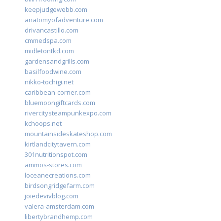
keepjudgewebb.com
anatomyofadventure.com
drivancastillo.com
cmmedspa.com
midletontkd.com
gardensandgrills.com
basilfoodwine.com
nikko-tochigi.net
caribbean-corner.com
bluemoongiftcards.com
rivercitysteampunkexpo.com
kchoops.net
mountainsideskateshop.com
kirtlandcitytavern.com
301nutritionspot.com
ammos-stores.com
loceanecreations.com
birdsongridgefarm.com
joiedevivblog.com
valera-amsterdam.com
libertybrandhemp.com