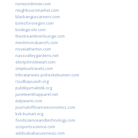
norwoodinnwi.com
neighboursmarket.com
blackanguscareers.com
bolesfororegon.com
bodega-ole.com
thestreamlinerlounge.com
mestrinorubanofc.com
novelatherton.com
nassvalleygardens.net
electjohnstewart.com
omptourtravels.com
tribratanews-polreskebumen.com
rsudbayuasih.org
publikjurnalistik.org
juneteenthapparel.net
italywarm.com
journaloffinanceeconomics.com
kvk-kumari.org
foodscienceandtechnology.com
scisportsscience.com
addisababacuisineaz.com