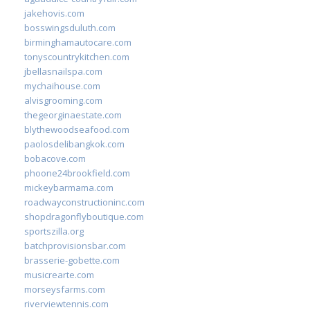
jakehovis.com
bosswingsduluth.com
birminghamautocare.com
tonyscountrykitchen.com
jbellasnailspa.com
mychaihouse.com
alvisgrooming.com
thegeorginaestate.com
blythewoodseafood.com
paolosdelibangkok.com
bobacove.com
phoone24brookfield.com
mickeybarmama.com
roadwayconstructioninc.com
shopdragonflyboutique.com
sportszilla.org
batchprovisionsbar.com
brasserie-gobette.com
musicrearte.com
morseysfarms.com
riverviewtennis.com