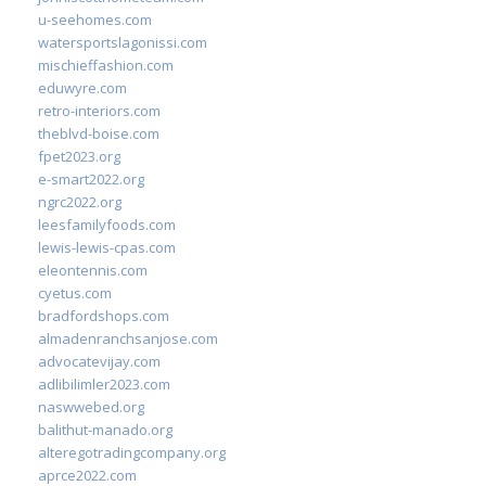
u-seehomes.com
watersportslagonissi.com
mischieffashion.com
eduwyre.com
retro-interiors.com
theblvd-boise.com
fpet2023.org
e-smart2022.org
ngrc2022.org
leesfamilyfoods.com
lewis-lewis-cpas.com
eleontennis.com
cyetus.com
bradfordshops.com
almadenranchsanjose.com
advocatevijay.com
adlibilimler2023.com
naswwebed.org
balithut-manado.org
alteregotradingcompany.org
aprce2022.com