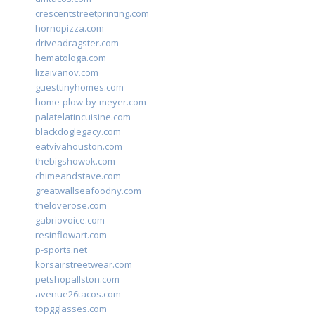
crescentstreetprinting.com
hornopizza.com
driveadragster.com
hematologa.com
lizaivanov.com
guesttinyhomes.com
home-plow-by-meyer.com
palatelatincuisine.com
blackdoglegacy.com
eatvivahouston.com
thebigshowok.com
chimeandstave.com
greatwallseafoodny.com
theloverose.com
gabriovoice.com
resinflowart.com
p-sports.net
korsairstreetwear.com
petshopallston.com
avenue26tacos.com
topgglasses.com