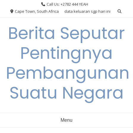
Skip
Call Us: +2782 444 YEAH
to
Cape Town, South Africa
data keluaran sgp hari ini
content
Berita Seputar
Pentingnya
Pembangunan
Suatu Negara
Menu