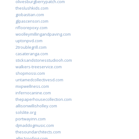
olivesburgberrypatch.com
theslushkids.com
giobastian.com
glpascensori.com
rifloorepoxy.com
woolleymillingandpaving.com
uptonpvd.com
2troublegrill.com
casateranga.com
sticksandstonesstudiooh.com
walkers-treeservice.com
shopmossi.com
untamedcollectivesd.com
mxpwellness.com
infernocanine.com
thepaperhousecollection.com
allisonwillisholley.com
solslite.org
portwayinn.com
djmaddogmusic.com
thesoundarchitects.com
allin1roofing.com