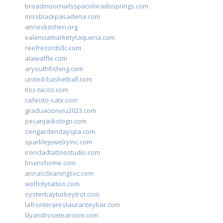
broadmoornailsspacoloradosprings.com
missblackpasadena.com
anneskitchen.org
valenciamarketytaqueria.com
reefrecordsllc.com
alawaffle.com
aryouthfishing.com
united-basketball.com
tios-tacos.com
cafecito-satx.com
graduacionviu2023.com
pecanjackstogo.com
zengardendayspa.com
sparklejewelryinc.com
ironcladtattoostudio.com
bruinshome.com
annascleaningsvc.com
wolfcitytattoo.com
oysterbayturkeytrot.com
lafronterarestauranteybar.com
lilyandrosetearoom.com