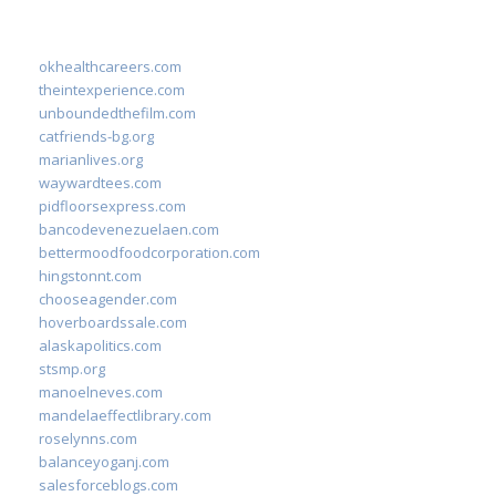
okhealthcareers.com
theintexperience.com
unboundedthefilm.com
catfriends-bg.org
marianlives.org
waywardtees.com
pidfloorsexpress.com
bancodevenezuelaen.com
bettermoodfoodcorporation.com
hingstonnt.com
chooseagender.com
hoverboardssale.com
alaskapolitics.com
stsmp.org
manoelneves.com
mandelaeffectlibrary.com
roselynns.com
balanceyoganj.com
salesforceblogs.com