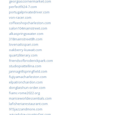
georgiascornermarket.com
perfectfit24-7.com
portugalprivatedriver.com
von-racer.com
coffeeshopcharleston.com
salon104mainstreet.com
alkaspringswater.com
318mainstreet8h.com
lovenailsspari.com
oakberry-kuwait.com
quartzliterary.com
friendsofbroderickpark.com
studiopiattellina.com
jannagrillspringfield.com
fujiyamacharleston.com
elpatronchardon.com
donglaishun-order.com
fiamc-rome2022.org
mariceworldessentials.com
lafisheriarestaurant.com
915jazzandmore.com
aguadulce-countryfair.com