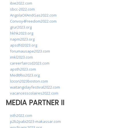
ibie2022.com
sbcc-2022.com
AngolaOilAndGas2022.com
Convoy4Freedom2022.com
grur2023.org
hkhk2023.org
napm2023.org
apsdfd2023.org
forumausape2023.com
imkl2023.com
careerfaircsd2023.com
apsth2023.com
MedItRio2023.org
lcicon2023boston.com
waitangidayfestival2022.com
vacancesscolaires2022.com
MEDIA PARTNER II
isth2022.com
p2b2pabi2023-makassar.com
wocfparis2023.org