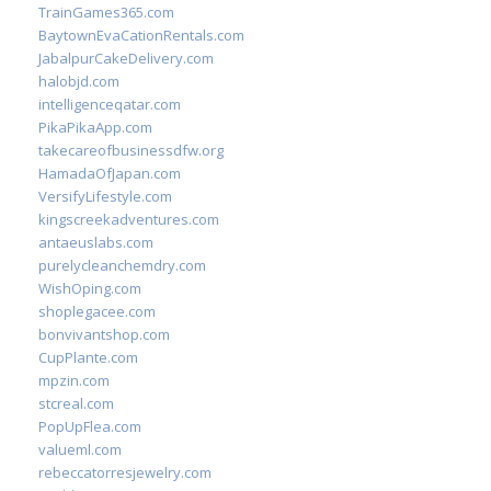
TrainGames365.com
BaytownEvaCationRentals.com
JabalpurCakeDelivery.com
halobjd.com
intelligenceqatar.com
PikaPikaApp.com
takecareofbusinessdfw.org
HamadaOfJapan.com
VersifyLifestyle.com
kingscreekadventures.com
antaeuslabs.com
purelycleanchemdry.com
WishOping.com
shoplegacee.com
bonvivantshop.com
CupPlante.com
mpzin.com
stcreal.com
PopUpFlea.com
valueml.com
rebeccatorresjewelry.com