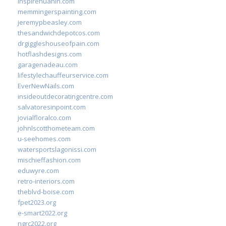
inspirehuahin.com
memmingerspainting.com
jeremypbeasley.com
thesandwichdepotcos.com
drgiggleshouseofpain.com
hotflashdesigns.com
garagenadeau.com
lifestylechauffeurservice.com
EverNewNails.com
insideoutdecoratingcentre.com
salvatoresinpoint.com
jovialfloralco.com
johnlscotthometeam.com
u-seehomes.com
watersportslagonissi.com
mischieffashion.com
eduwyre.com
retro-interiors.com
theblvd-boise.com
fpet2023.org
e-smart2022.org
ngrc2022.org