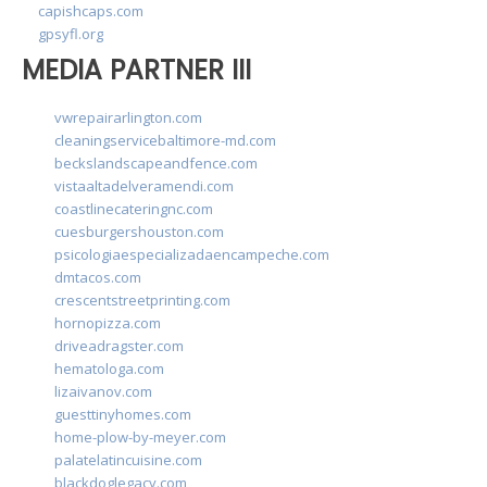
capishcaps.com
gpsyfl.org
MEDIA PARTNER III
vwrepairarlington.com
cleaningservicebaltimore-md.com
beckslandscapeandfence.com
vistaaltadelveramendi.com
coastlinecateringnc.com
cuesburgershouston.com
psicologiaespecializadaencampeche.com
dmtacos.com
crescentstreetprinting.com
hornopizza.com
driveadragster.com
hematologa.com
lizaivanov.com
guesttinyhomes.com
home-plow-by-meyer.com
palatelatincuisine.com
blackdoglegacy.com