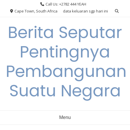
Skip
Call Us: +2782 444 YEAH
to
Cape Town, South Africa
data keluaran sgp hari ini
content
Berita Seputar
Pentingnya
Pembangunan
Suatu Negara
Menu