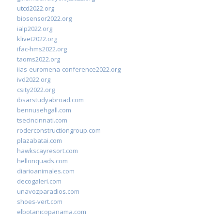
utcd2022.org
biosensor2022.org
ialp2022.org
klivet2022.org
ifac-hms2022.org
taoms2022.org
iias-euromena-conference2022.org
ivd2022.org
csity2022.org
ibsarstudyabroad.com
bennusehgall.com
tsecincinnati.com
roderconstructiongroup.com
plazabatai.com
hawkscayresort.com
hellonquads.com
diarioanimales.com
decogaleri.com
unavozparadios.com
shoes-vert.com
elbotanicopanama.com