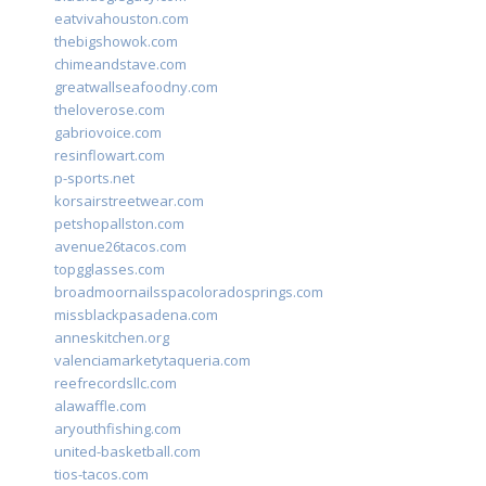
eatvivahouston.com
thebigshowok.com
chimeandstave.com
greatwallseafoodny.com
theloverose.com
gabriovoice.com
resinflowart.com
p-sports.net
korsairstreetwear.com
petshopallston.com
avenue26tacos.com
topgglasses.com
broadmoornailsspacoloradosprings.com
missblackpasadena.com
anneskitchen.org
valenciamarketytaqueria.com
reefrecordsllc.com
alawaffle.com
aryouthfishing.com
united-basketball.com
tios-tacos.com