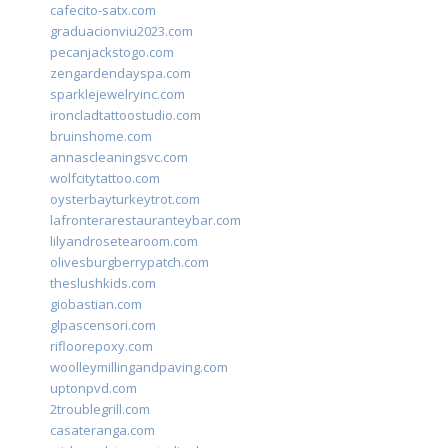
cafecito-satx.com
graduacionviu2023.com
pecanjackstogo.com
zengardendayspa.com
sparklejewelryinc.com
ironcladtattoostudio.com
bruinshome.com
annascleaningsvc.com
wolfcitytattoo.com
oysterbayturkeytrot.com
lafronterarestauranteybar.com
lilyandrosetearoom.com
olivesburgberrypatch.com
theslushkids.com
giobastian.com
glpascensori.com
rifloorepoxy.com
woolleymillingandpaving.com
uptonpvd.com
2troublegrill.com
casateranga.com