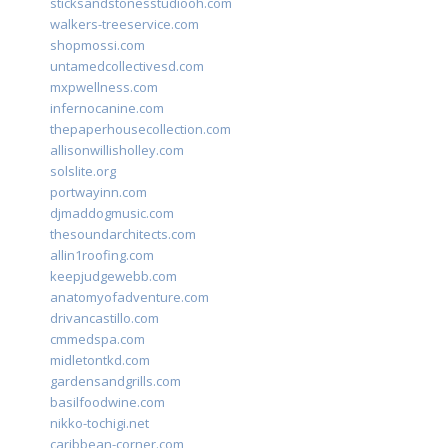
sticksandstonesstudiooh.com
walkers-treeservice.com
shopmossi.com
untamedcollectivesd.com
mxpwellness.com
infernocanine.com
thepaperhousecollection.com
allisonwillisholley.com
solslite.org
portwayinn.com
djmaddogmusic.com
thesoundarchitects.com
allin1roofing.com
keepjudgewebb.com
anatomyofadventure.com
drivancastillo.com
cmmedspa.com
midletontkd.com
gardensandgrills.com
basilfoodwine.com
nikko-tochigi.net
caribbean-corner.com