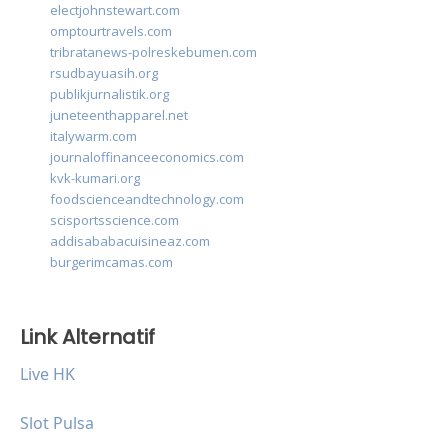
electjohnstewart.com
omptourtravels.com
tribratanews-polreskebumen.com
rsudbayuasih.org
publikjurnalistik.org
juneteenthapparel.net
italywarm.com
journaloffinanceeconomics.com
kvk-kumari.org
foodscienceandtechnology.com
scisportsscience.com
addisababacuisineaz.com
burgerimcamas.com
Link Alternatif
Live HK
Slot Pulsa