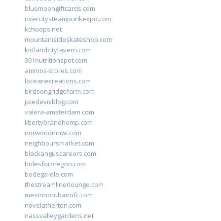
bluemoongiftcards.com
rivercitysteampunkexpo.com
kchoops.net
mountainsideskateshop.com
kirtlandcitytavern.com
301nutritionspot.com
ammos-stores.com
loceanecreations.com
birdsongridgefarm.com
joiedevivblog.com
valera-amsterdam.com
libertybrandhemp.com
norwoodinnwi.com
neighboursmarket.com
blackanguscareers.com
bolesfororegon.com
bodega-ole.com
thestreamlinerlounge.com
mestrinorubanofc.com
novelatherton.com
nassvalleygardens.net