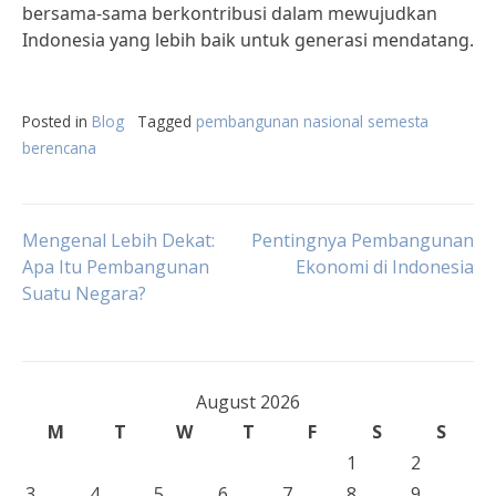
bersama-sama berkontribusi dalam mewujudkan
Indonesia yang lebih baik untuk generasi mendatang.
Posted in
Blog
Tagged
pembangunan nasional semesta
berencana
Post
Mengenal Lebih Dekat:
Pentingnya Pembangunan
Apa Itu Pembangunan
Ekonomi di Indonesia
Suatu Negara?
navigation
August 2026
M
T
W
T
F
S
S
1
2
3
4
5
6
7
8
9