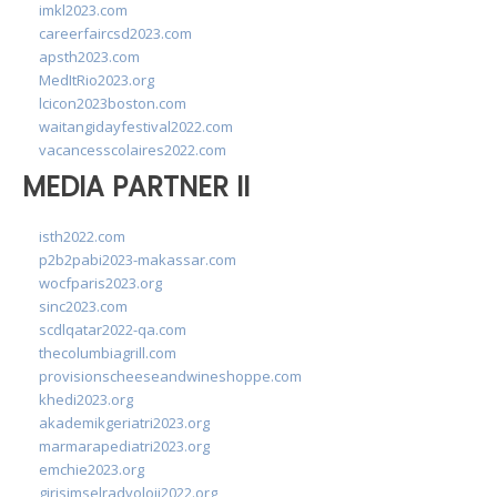
imkl2023.com
careerfaircsd2023.com
apsth2023.com
MedItRio2023.org
lcicon2023boston.com
waitangidayfestival2022.com
vacancesscolaires2022.com
MEDIA PARTNER II
isth2022.com
p2b2pabi2023-makassar.com
wocfparis2023.org
sinc2023.com
scdlqatar2022-qa.com
thecolumbiagrill.com
provisionscheeseandwineshoppe.com
khedi2023.org
akademikgeriatri2023.org
marmarapediatri2023.org
emchie2023.org
girisimselradyoloji2022.org