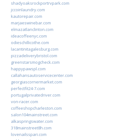
shadyoaksrockportrvpark.com
jccoinlaundry.com
kautorepair.com
marjaeswinebar.com
elmazatlanclinton.com
ideacoffeenyc.com
odieschillicothe.com
lacantinitagalesburg.com
pizzadeliverybristol.com
greenstarsmogcheck.com
happypawspl.com
callahansautoservicecenter.com
georgiascornermarket.com
perfectfit24-7.com
portugalprivatedriver.com
von-racer.com
coffeeshopcharleston.com
salon104mainstreet.com
alkaspringswater.com
318mainstreet8h.com
lovenailsspari.com