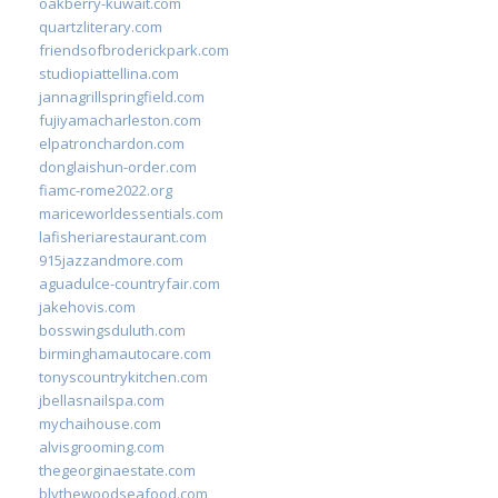
oakberry-kuwait.com
quartzliterary.com
friendsofbroderickpark.com
studiopiattellina.com
jannagrillspringfield.com
fujiyamacharleston.com
elpatronchardon.com
donglaishun-order.com
fiamc-rome2022.org
mariceworldessentials.com
lafisheriarestaurant.com
915jazzandmore.com
aguadulce-countryfair.com
jakehovis.com
bosswingsduluth.com
birminghamautocare.com
tonyscountrykitchen.com
jbellasnailspa.com
mychaihouse.com
alvisgrooming.com
thegeorginaestate.com
blythewoodseafood.com