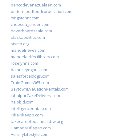
bancodevenezuelaen.com
bettermoodfoodcorporation.com
hingstonnt.com
chooseagender.com
hoverboardssale.com
alaskapolitics.com
stsmp.org
manoelneves.com
mandelaeffectlibrary.com
roselynns.com
balanceyoganj.com
salesforceblogs.com
TrainGames365.com
BaytownEvaCationRentals.com
JabalpurCakeDelivery.com
halobjd.com
intelligenceqatar.com
PikaPikaApp.com
takecareofbusinessdfw.org
HamadaOfJapan.com
VersifyLifestyle.com