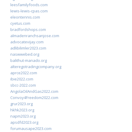
leesfamilyfoods.com
lewis-lewis-cpas.com
eleontennis.com
cyetus.com
bradfordshops.com
almadenranchsanjose.com
advocatevijay.com
adlibilimler2023.com
naswwebed.org
balithut-manado.org
alteregotradingcompany.org
aprce2022.com
ibie2022.com
sbcc-2022.com
AngolaOilAndGas2022.com
Convoy4Freedom2022.com
grur2023.org
hkhk2023.org
napm2023.org
apsdfd2023.org
forumausape2023.com