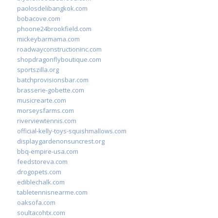
paolosdelibangkok.com
bobacove.com
phoone24brookfield.com
mickeybarmama.com
roadwayconstructioninc.com
shopdragonflyboutique.com
sportszilla.org
batchprovisionsbar.com
brasserie-gobette.com
musicrearte.com
morseysfarms.com
riverviewtennis.com
official-kelly-toys-squishmallows.com
displaygardenonsuncrest.org
bbq-empire-usa.com
feedstoreva.com
drogopets.com
ediblechalk.com
tabletennisnearme.com
oaksofa.com
soultacohtx.com