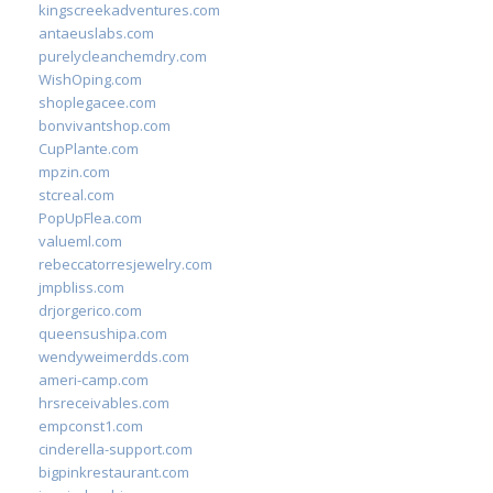
kingscreekadventures.com
antaeuslabs.com
purelycleanchemdry.com
WishOping.com
shoplegacee.com
bonvivantshop.com
CupPlante.com
mpzin.com
stcreal.com
PopUpFlea.com
valueml.com
rebeccatorresjewelry.com
jmpbliss.com
drjorgerico.com
queensushipa.com
wendyweimerdds.com
ameri-camp.com
hrsreceivables.com
empconst1.com
cinderella-support.com
bigpinkrestaurant.com