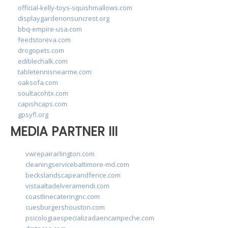
official-kelly-toys-squishmallows.com
displaygardenonsuncrest.org
bbq-empire-usa.com
feedstoreva.com
drogopets.com
ediblechalk.com
tabletennisnearme.com
oaksofa.com
soultacohtx.com
capishcaps.com
gpsyfl.org
MEDIA PARTNER III
vwrepairarlington.com
cleaningservicebaltimore-md.com
beckslandscapeandfence.com
vistaaltadelveramendi.com
coastlinecateringnc.com
cuesburgershouston.com
psicologiaespecializadaencampeche.com