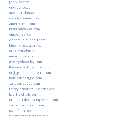
jmpbliss.com
drjorgerico.com
queensushipa.com
wendyweimerdds.com
ameri-camp.com
hrsreceivables.com
empconst1.com
cinderella-support.com
bigpinkrestaurant.com
inspirehuahin.com
memmingerspainting.com
jeremypbeasley.com
thesandwichdepotcos.com
drgiggleshouseofpain.com
hotflashdesigns.com
garagenadeau.com
lifestylechauffeurservice.com
EverNewNails.com
insideoutdecoratingcentre.com
salvatoresinpoint.com
jovialfloralco.com