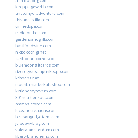
allin1roofing.com
keepjudgewebb.com
anatomyofadventure.com
drivancastillo.com
cmmedspa.com
midletontkd.com
gardensandgrills.com
basilfoodwine.com
nikko-tochigi.net
caribbean-corner.com
bluemoongiftcards.com
rivercitysteampunkexpo.com
kchoops.net
mountainsideskateshop.com
kirtlandcitytavern.com
301nutritionspot.com
ammos-stores.com
loceanecreations.com
birdsongridgefarm.com
joiedevivblog.com
valera-amsterdam.com
libertybrandhemp.com