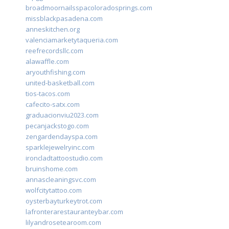
broadmoornailsspacoloradosprings.com
missblackpasadena.com
anneskitchen.org
valenciamarketytaqueria.com
reefrecordsllc.com
alawaffle.com
aryouthfishing.com
united-basketball.com
tios-tacos.com
cafecito-satx.com
graduacionviu2023.com
pecanjackstogo.com
zengardendayspa.com
sparklejewelryinc.com
ironcladtattoostudio.com
bruinshome.com
annascleaningsvc.com
wolfcitytattoo.com
oysterbayturkeytrot.com
lafronterarestauranteybar.com
lilyandrosetearoom.com