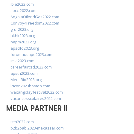
ibie2022.com
sbcc-2022.com
AngolaOilAndGas2022.com
Convoy4Freedom2022.com
grur2023.org
hkhk2023.org
napm2023.org
apsdfd2023.org
forumausape2023.com
imkl2023.com
careerfaircsd2023.com
apsth2023.com
MedItRio2023.org
lcicon2023boston.com
waitangidayfestival2022.com
vacancesscolaires2022.com
MEDIA PARTNER II
isth2022.com
p2b2pabi2023-makassar.com