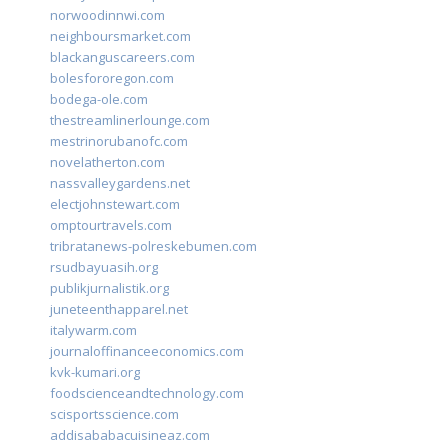
norwoodinnwi.com
neighboursmarket.com
blackanguscareers.com
bolesfororegon.com
bodega-ole.com
thestreamlinerlounge.com
mestrinorubanofc.com
novelatherton.com
nassvalleygardens.net
electjohnstewart.com
omptourtravels.com
tribratanews-polreskebumen.com
rsudbayuasih.org
publikjurnalistik.org
juneteenthapparel.net
italywarm.com
journaloffinanceeconomics.com
kvk-kumari.org
foodscienceandtechnology.com
scisportsscience.com
addisababacuisineaz.com