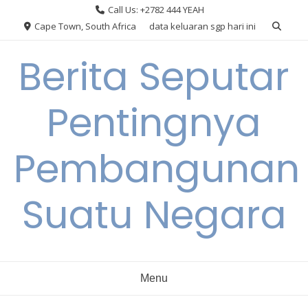
Skip
Call Us: +2782 444 YEAH
to
Cape Town, South Africa
data keluaran sgp hari ini
content
Berita Seputar
Pentingnya
Pembangunan
Suatu Negara
Menu