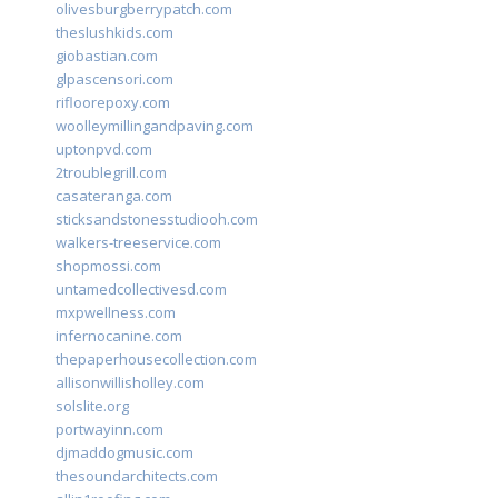
olivesburgberrypatch.com
theslushkids.com
giobastian.com
glpascensori.com
rifloorepoxy.com
woolleymillingandpaving.com
uptonpvd.com
2troublegrill.com
casateranga.com
sticksandstonesstudiooh.com
walkers-treeservice.com
shopmossi.com
untamedcollectivesd.com
mxpwellness.com
infernocanine.com
thepaperhousecollection.com
allisonwillisholley.com
solslite.org
portwayinn.com
djmaddogmusic.com
thesoundarchitects.com