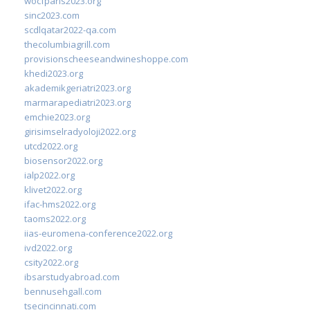
wocfparis2023.org
sinc2023.com
scdlqatar2022-qa.com
thecolumbiagrill.com
provisionscheeseandwineshoppe.com
khedi2023.org
akademikgeriatri2023.org
marmarapediatri2023.org
emchie2023.org
girisimselradyoloji2022.org
utcd2022.org
biosensor2022.org
ialp2022.org
klivet2022.org
ifac-hms2022.org
taoms2022.org
iias-euromena-conference2022.org
ivd2022.org
csity2022.org
ibsarstudyabroad.com
bennusehgall.com
tsecincinnati.com