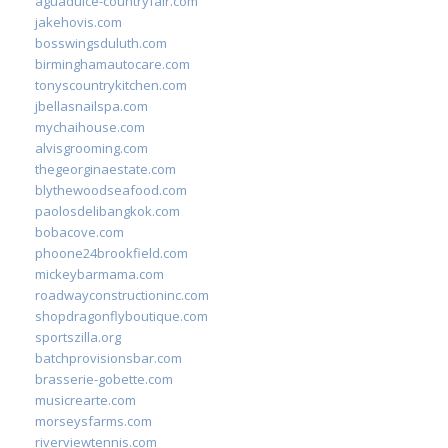
aguadulce-countryfair.com
jakehovis.com
bosswingsduluth.com
birminghamautocare.com
tonyscountrykitchen.com
jbellasnailspa.com
mychaihouse.com
alvisgrooming.com
thegeorginaestate.com
blythewoodseafood.com
paolosdelibangkok.com
bobacove.com
phoone24brookfield.com
mickeybarmama.com
roadwayconstructioninc.com
shopdragonflyboutique.com
sportszilla.org
batchprovisionsbar.com
brasserie-gobette.com
musicrearte.com
morseysfarms.com
riverviewtennis.com