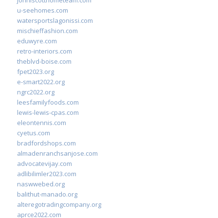
johnlscotthometeam.com
u-seehomes.com
watersportslagonissi.com
mischieffashion.com
eduwyre.com
retro-interiors.com
theblvd-boise.com
fpet2023.org
e-smart2022.org
ngrc2022.org
leesfamilyfoods.com
lewis-lewis-cpas.com
eleontennis.com
cyetus.com
bradfordshops.com
almadenranchsanjose.com
advocatevijay.com
adlibilimler2023.com
naswwebed.org
balithut-manado.org
alteregotradingcompany.org
aprce2022.com