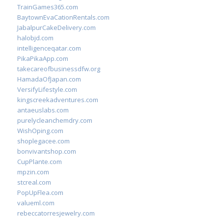
TrainGames365.com
BaytownEvaCationRentals.com
JabalpurCakeDelivery.com
halobjd.com
intelligenceqatar.com
PikaPikaApp.com
takecareofbusinessdfw.org
HamadaOfJapan.com
VersifyLifestyle.com
kingscreekadventures.com
antaeuslabs.com
purelycleanchemdry.com
WishOping.com
shoplegacee.com
bonvivantshop.com
CupPlante.com
mpzin.com
stcreal.com
PopUpFlea.com
valueml.com
rebeccatorresjewelry.com