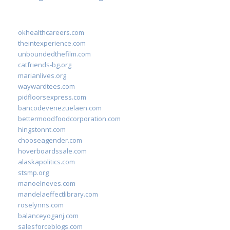
okhealthcareers.com
theintexperience.com
unboundedthefilm.com
catfriends-bg.org
marianlives.org
waywardtees.com
pidfloorsexpress.com
bancodevenezuelaen.com
bettermoodfoodcorporation.com
hingstonnt.com
chooseagender.com
hoverboardssale.com
alaskapolitics.com
stsmp.org
manoelneves.com
mandelaeffectlibrary.com
roselynns.com
balanceyoganj.com
salesforceblogs.com