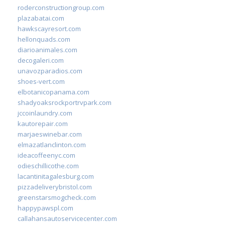
roderconstructiongroup.com
plazabatai.com
hawkscayresort.com
hellonquads.com
diarioanimales.com
decogaleri.com
unavozparadios.com
shoes-vert.com
elbotanicopanama.com
shadyoaksrockportrvpark.com
jccoinlaundry.com
kautorepair.com
marjaeswinebar.com
elmazatlanclinton.com
ideacoffeenyc.com
odieschillicothe.com
lacantinitagalesburg.com
pizzadeliverybristol.com
greenstarsmogcheck.com
happypawspl.com
callahansautoservicecenter.com