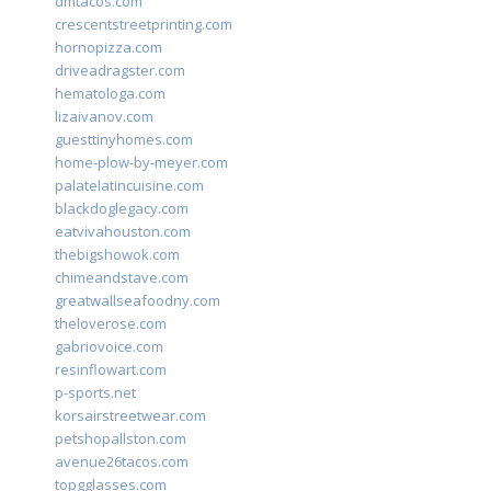
dmtacos.com
crescentstreetprinting.com
hornopizza.com
driveadragster.com
hematologa.com
lizaivanov.com
guesttinyhomes.com
home-plow-by-meyer.com
palatelatincuisine.com
blackdoglegacy.com
eatvivahouston.com
thebigshowok.com
chimeandstave.com
greatwallseafoodny.com
theloverose.com
gabriovoice.com
resinflowart.com
p-sports.net
korsairstreetwear.com
petshopallston.com
avenue26tacos.com
topgglasses.com