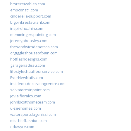
hrsreceivables.com
empconst1.com
cinderella-support.com
bigpinkrestaurant.com
inspirehuahin.com
memmingerspainting.com
jeremypbeasley.com
thesandwichdepotcos.com
drgiggleshouseofpain.com
hotflashdesigns.com
garagenadeau.com
lifestylechauffeurservice.com
EverNewNails.com
insideoutdecoratingcentre.com
salvatoresinpoint.com
jovialfloralco.com
johnlscotthometeam.com
u-seehomes.com
watersportslagonissi.com
mischieffashion.com
eduwyre.com