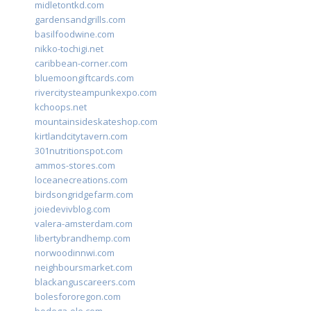
midletontkd.com
gardensandgrills.com
basilfoodwine.com
nikko-tochigi.net
caribbean-corner.com
bluemoongiftcards.com
rivercitysteampunkexpo.com
kchoops.net
mountainsideskateshop.com
kirtlandcitytavern.com
301nutritionspot.com
ammos-stores.com
loceanecreations.com
birdsongridgefarm.com
joiedevivblog.com
valera-amsterdam.com
libertybrandhemp.com
norwoodinnwi.com
neighboursmarket.com
blackanguscareers.com
bolesfororegon.com