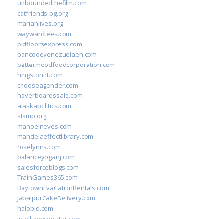
unboundedthefilm.com
catfriends-bg.org
marianlives.org
waywardtees.com
pidfloorsexpress.com
bancodevenezuelaen.com
bettermoodfoodcorporation.com
hingstonnt.com
chooseagender.com
hoverboardssale.com
alaskapolitics.com
stsmp.org
manoelneves.com
mandelaeffectlibrary.com
roselynns.com
balanceyoganj.com
salesforceblogs.com
TrainGames365.com
BaytownEvaCationRentals.com
JabalpurCakeDelivery.com
halobjd.com
intelligenceqatar.com