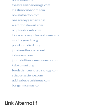
bodega-ole.com
thestreamlinerlounge.com
mestrinorubanofc.com
novelatherton.com
nassvalleygardens.net
electjohnstewart.com
omptourtravels.com
tribratanews-polreskebumen.com
rsudbayuasih.org
publikjurnalistik.org
juneteenthapparel.net
italywarm.com
journaloffinanceeconomics.com
kvk-kumari.org
foodscienceandtechnology.com
scisportsscience.com
addisababacuisineaz.com
burgerimcamas.com
Link Alternatif