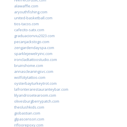
reefrecordsllc.com
alawaffle.com
aryouthfishing.com
united-basketball.com
tios-tacos.com
cafecito-satx.com
graduacionviu2023.com
pecanjackstogo.com
zengardendayspa.com
sparklejewelryinc.com
ironcladtattoostudio.com
bruinshome.com
annascleaningsvc.com
wolfcitytattoo.com
oysterbayturkeytrot.com
lafronterarestauranteybar.com
lilyandrosetearoom.com
olivesburgberrypatch.com
theslushkids.com
giobastian.com
glpascensori.com
rifloorepoxy.com