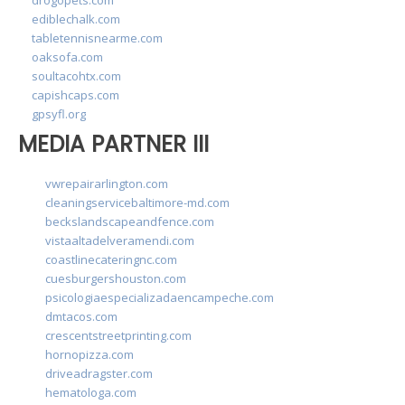
ediblechalk.com
tabletennisnearme.com
oaksofa.com
soultacohtx.com
capishcaps.com
gpsyfl.org
MEDIA PARTNER III
vwrepairarlington.com
cleaningservicebaltimore-md.com
beckslandscapeandfence.com
vistaaltadelveramendi.com
coastlinecateringnc.com
cuesburgershouston.com
psicologiaespecializadaencampeche.com
dmtacos.com
crescentstreetprinting.com
hornopizza.com
driveadragster.com
hematologa.com