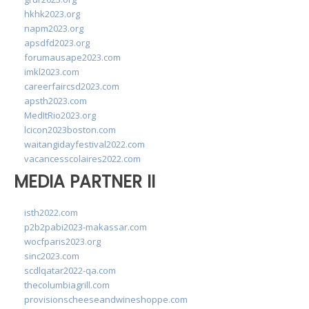
hkhk2023.org
napm2023.org
apsdfd2023.org
forumausape2023.com
imkl2023.com
careerfaircsd2023.com
apsth2023.com
MedItRio2023.org
lcicon2023boston.com
waitangidayfestival2022.com
vacancesscolaires2022.com
MEDIA PARTNER II
isth2022.com
p2b2pabi2023-makassar.com
wocfparis2023.org
sinc2023.com
scdlqatar2022-qa.com
thecolumbiagrill.com
provisionscheeseandwineshoppe.com