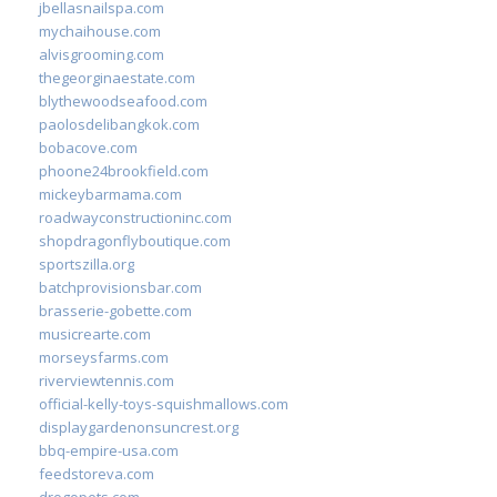
jbellasnailspa.com
mychaihouse.com
alvisgrooming.com
thegeorginaestate.com
blythewoodseafood.com
paolosdelibangkok.com
bobacove.com
phoone24brookfield.com
mickeybarmama.com
roadwayconstructioninc.com
shopdragonflyboutique.com
sportszilla.org
batchprovisionsbar.com
brasserie-gobette.com
musicrearte.com
morseysfarms.com
riverviewtennis.com
official-kelly-toys-squishmallows.com
displaygardenonsuncrest.org
bbq-empire-usa.com
feedstoreva.com
drogopets.com