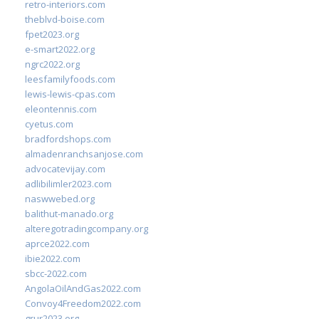
retro-interiors.com
theblvd-boise.com
fpet2023.org
e-smart2022.org
ngrc2022.org
leesfamilyfoods.com
lewis-lewis-cpas.com
eleontennis.com
cyetus.com
bradfordshops.com
almadenranchsanjose.com
advocatevijay.com
adlibilimler2023.com
naswwebed.org
balithut-manado.org
alteregotradingcompany.org
aprce2022.com
ibie2022.com
sbcc-2022.com
AngolaOilAndGas2022.com
Convoy4Freedom2022.com
grur2023.org