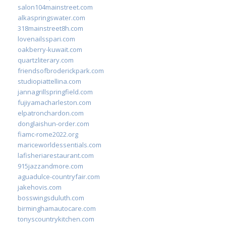
salon104mainstreet.com
alkaspringswater.com
318mainstreet8h.com
lovenailsspari.com
oakberry-kuwait.com
quartzliterary.com
friendsofbroderickpark.com
studiopiattellina.com
jannagrillspringfield.com
fujiyamacharleston.com
elpatronchardon.com
donglaishun-order.com
fiamc-rome2022.org
mariceworldessentials.com
lafisheriarestaurant.com
915jazzandmore.com
aguadulce-countryfair.com
jakehovis.com
bosswingsduluth.com
birminghamautocare.com
tonyscountrykitchen.com