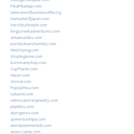
PikaPikaApp.com
takecareofbusinessdfw.org
HamadaOfJapan.com
VersifyLifestyle.com
kingscreekadventures.com
antaeuslabs.com
purelycleanchemdry.com
WishOping.com
shoplegacee.com
bonvivantshop.com
CupPlante.com
mpzin.com
stcreal.com
PopUpFlea.com
valueml.com
rebeccatorresjewelry.com
jmpbliss.com
drjorgerico.com
queensushipa.com
wendyweimerdds.com
ameri-camp.com