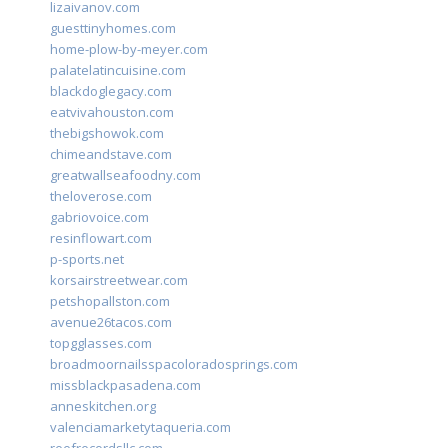
lizaivanov.com
guesttinyhomes.com
home-plow-by-meyer.com
palatelatincuisine.com
blackdoglegacy.com
eatvivahouston.com
thebigshowok.com
chimeandstave.com
greatwallseafoodny.com
theloverose.com
gabriovoice.com
resinflowart.com
p-sports.net
korsairstreetwear.com
petshopallston.com
avenue26tacos.com
topgglasses.com
broadmoornailsspacoloradosprings.com
missblackpasadena.com
anneskitchen.org
valenciamarketytaqueria.com