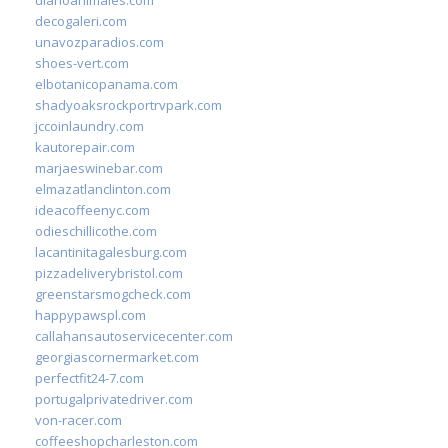
decogaleri.com
unavozparadios.com
shoes-vert.com
elbotanicopanama.com
shadyoaksrockportrvpark.com
jccoinlaundry.com
kautorepair.com
marjaeswinebar.com
elmazatlanclinton.com
ideacoffeenyc.com
odieschillicothe.com
lacantinitagalesburg.com
pizzadeliverybristol.com
greenstarsmogcheck.com
happypawspl.com
callahansautoservicecenter.com
georgiascornermarket.com
perfectfit24-7.com
portugalprivatedriver.com
von-racer.com
coffeeshopcharleston.com