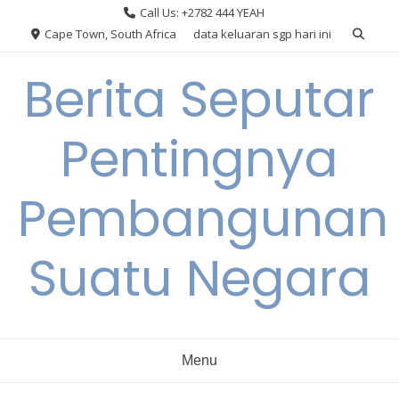
Skip
Call Us: +2782 444 YEAH
to
Cape Town, South Africa
data keluaran sgp hari ini
content
Berita Seputar
Pentingnya
Pembangunan
Suatu Negara
Menu