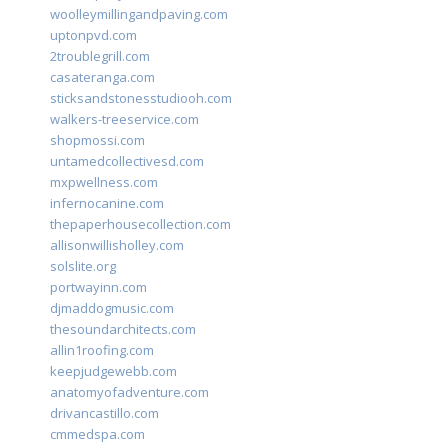
woolleymillingandpaving.com
uptonpvd.com
2troublegrill.com
casateranga.com
sticksandstonesstudiooh.com
walkers-treeservice.com
shopmossi.com
untamedcollectivesd.com
mxpwellness.com
infernocanine.com
thepaperhousecollection.com
allisonwillisholley.com
solslite.org
portwayinn.com
djmaddogmusic.com
thesoundarchitects.com
allin1roofing.com
keepjudgewebb.com
anatomyofadventure.com
drivancastillo.com
cmmedspa.com