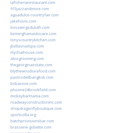
lafisheriarestaurant.com
915jazzandmore.com
aguadulce-countryfair.com
jakehovis.com
bosswingsduluth.com
birminghamautocare.com
tonyscountrykitchen.com
jbellasnailspa.com
mychaihouse.com
alvisgrooming.com
thegeorginaestate.com
blythewoodseafood.com
paolosdelibangkok.com
bobacove.com
phoone24brookfield.com
mickeybarmama.com
roadwayconstructioninc.com
shopdragonflyboutique.com
sportszilla.org
batchprovisionsbar.com
brasserie-gobette.com