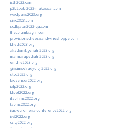
isth2022.com
p2b2pabi2023-makassar.com
wocfparis2023.org
sinc2023.com
scdlqatar2022-qa.com
thecolumbiagrill.com
provisionscheeseandwineshoppe.com
khedi2023.org
akademikgeriatri2023.org
marmarapediatri2023.org
emchie2023.org
girisimselradyoloji2022.org
utcd2022.org
biosensor2022.org
ialp2022.org
klivet2022.org
ifac-hms2022.org
taoms2022.org
iias-euromena-conference2022.org
ivd2022.org
csity2022.org