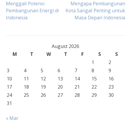
Post
Menggali Potensi
Mengapa Pembangunan
Pembangunan Energi di
Kota Sangat Penting untuk
Indonesia
Masa Depan Indonesia
navigation
August 2026
M
T
W
T
F
S
S
1
2
3
4
5
6
7
8
9
10
11
12
13
14
15
16
17
18
19
20
21
22
23
24
25
26
27
28
29
30
31
« Mar