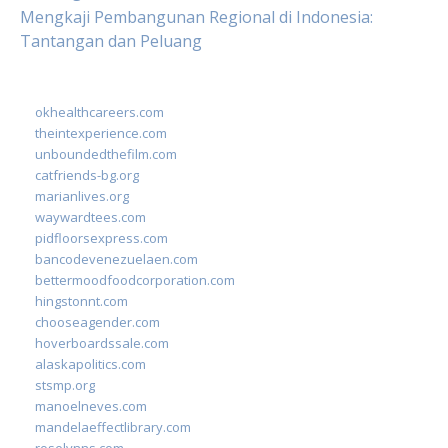
Mengkaji Pembangunan Regional di Indonesia:
Tantangan dan Peluang
okhealthcareers.com
theintexperience.com
unboundedthefilm.com
catfriends-bg.org
marianlives.org
waywardtees.com
pidfloorsexpress.com
bancodevenezuelaen.com
bettermoodfoodcorporation.com
hingstonnt.com
chooseagender.com
hoverboardssale.com
alaskapolitics.com
stsmp.org
manoelneves.com
mandelaeffectlibrary.com