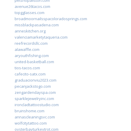
petshopallston.com
avenue26tacos.com
topgglasses.com
broadmoornailsspacoloradosprings.com
missblackpasadena.com
anneskitchen.org
valenciamarketytaqueria.com
reefrecordsllc.com
alawaffle.com
aryouthfishing.com
united-basketball.com
tios-tacos.com
cafecito-satx.com
graduacionviu2023.com
pecanjackstogo.com
zengardendayspa.com
sparklejewelryinc.com
ironcladtattoostudio.com
bruinshome.com
annascleaningsvc.com
wolfcitytattoo.com
oysterbayturkeytrot.com