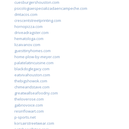
cuesburgershouston.com
psicologiaespecializadaencampeche.com
dmtacos.com
crescentstreetprinting.com
hornopizza.com
driveadragster.com
hematologa.com
lizaivanov.com
guesttinyhomes.com
home-plow-by-meyer.com
palatelatincuisine.com
blackdoglegacy.com
eatvivahouston.com
thebigshowok.com
chimeandstave.com
greatwallseafoodny.com
theloverose.com
gabriovoice.com
resinflowart.com
p-sports.net
korsairstreetwear.com