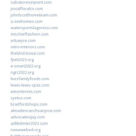
salvatoresinpoint.com
jovialfloralco.com
johnlscotthometeam.com
u-seehomes.com
watersportslagonissi.com
mischieffashion.com
eduwyre.com
retro-interiors.com
theblvd-boise.com
fpet2023.org
e-smart2022.org
ngrc2022.org
leesfamilyfoods.com
lewis-lewis-cpas.com
eleontennis.com
cyetus.com
bradfordshops.com
almadenranchsanjose.com
advocatevijay.com
adlibilimler2023.com
naswwebed.org