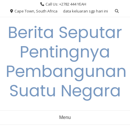
Skip
Call Us: +2782 444 YEAH
to
Cape Town, South Africa
data keluaran sgp hari ini
content
Berita Seputar
Pentingnya
Pembangunan
Suatu Negara
Menu