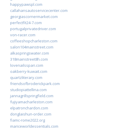
happypawspl.com
callahansautoservicecenter.com
georgiascornermarket.com
perfectfit24-7.com
portugalprivatedriver.com
von-racer.com
coffeeshopcharleston.com
salon104mainstreet.com
alkaspringswater.com
318mainstreet8h.com
lovenailsspari.com
oakberry-kuwait.com
quartzliterary.com
friendsofbroderickpark.com
studiopiattellina.com
jannagrillspringfield.com
fujiyamacharleston.com
elpatronchardon.com
donglaishun-order.com
fiamc-rome2022.org
mariceworldessentials.com