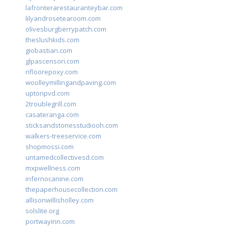
lafronterarestauranteybar.com
lilyandrosetearoom.com
olivesburgberrypatch.com
theslushkids.com
giobastian.com
glpascensori.com
rifloorepoxy.com
woolleymillingandpaving.com
uptonpvd.com
2troublegrill.com
casateranga.com
sticksandstonesstudiooh.com
walkers-treeservice.com
shopmossi.com
untamedcollectivesd.com
mxpwellness.com
infernocanine.com
thepaperhousecollection.com
allisonwillisholley.com
solslite.org
portwayinn.com