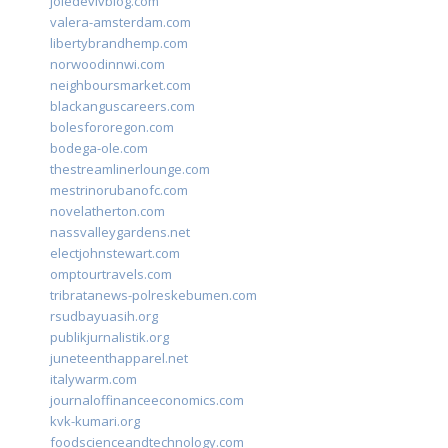
joiedevivblog.com
valera-amsterdam.com
libertybrandhemp.com
norwoodinnwi.com
neighboursmarket.com
blackanguscareers.com
bolesfororegon.com
bodega-ole.com
thestreamlinerlounge.com
mestrinorubanofc.com
novelatherton.com
nassvalleygardens.net
electjohnstewart.com
omptourtravels.com
tribratanews-polreskebumen.com
rsudbayuasih.org
publikjurnalistik.org
juneteenthapparel.net
italywarm.com
journaloffinanceeconomics.com
kvk-kumari.org
foodscienceandtechnology.com