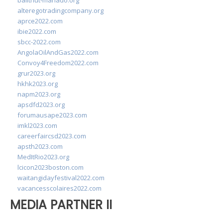
balithut-manado.org
alteregotradingcompany.org
aprce2022.com
ibie2022.com
sbcc-2022.com
AngolaOilAndGas2022.com
Convoy4Freedom2022.com
grur2023.org
hkhk2023.org
napm2023.org
apsdfd2023.org
forumausape2023.com
imkl2023.com
careerfaircsd2023.com
apsth2023.com
MedItRio2023.org
lcicon2023boston.com
waitangidayfestival2022.com
vacancesscolaires2022.com
MEDIA PARTNER II