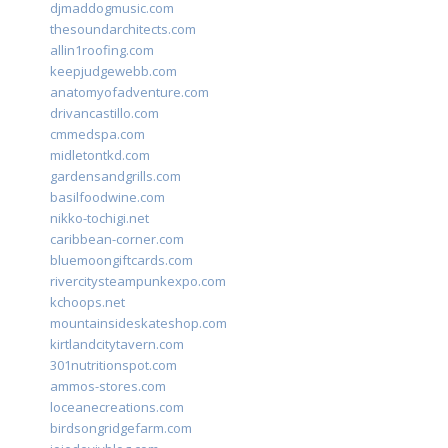
djmaddogmusic.com
thesoundarchitects.com
allin1roofing.com
keepjudgewebb.com
anatomyofadventure.com
drivancastillo.com
cmmedspa.com
midletontkd.com
gardensandgrills.com
basilfoodwine.com
nikko-tochigi.net
caribbean-corner.com
bluemoongiftcards.com
rivercitysteampunkexpo.com
kchoops.net
mountainsideskateshop.com
kirtlandcitytavern.com
301nutritionspot.com
ammos-stores.com
loceanecreations.com
birdsongridgefarm.com