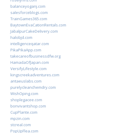
roselynns.com
balanceyoganj.com
salesforceblogs.com
TrainGames365.com
BaytownEvaCationRentals.com
JabalpurCakeDelivery.com
halobjd.com
intelligenceqatar.com
PikaPikaApp.com
takecareofbusinessdfw.org
HamadaOfJapan.com
VersifyLifestyle.com
kingscreekadventures.com
antaeuslabs.com
purelycleanchemdry.com
WishOping.com
shoplegacee.com
bonvivantshop.com
CupPlante.com
mpzin.com
stcreal.com
PopUpFlea.com