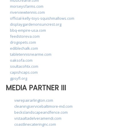
musicrearte.com
morseysfarms.com
riverviewtennis.com
official-kelly-toys-squishmallows.com
displaygardenonsuncrest.org
bbq-empire-usa.com
feedstoreva.com
drogopets.com
ediblechalk.com
tabletennisnearme.com
oaksofa.com
soultacohtx.com
capishcaps.com
gpsyfl.org
MEDIA PARTNER III
vwrepairarlington.com
cleaningservicebaltimore-md.com
beckslandscapeandfence.com
vistaaltadelveramendi.com
coastlinecateringnc.com