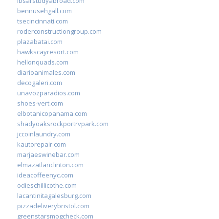
ibsarstudyabroad.com
bennusehgall.com
tsecincinnati.com
roderconstructiongroup.com
plazabatai.com
hawkscayresort.com
hellonquads.com
diarioanimales.com
decogaleri.com
unavozparadios.com
shoes-vert.com
elbotanicopanama.com
shadyoaksrockportrvpark.com
jccoinlaundry.com
kautorepair.com
marjaeswinebar.com
elmazatlanclinton.com
ideacoffeenyc.com
odieschillicothe.com
lacantinitagalesburg.com
pizzadeliverybristol.com
greenstarsmogcheck.com