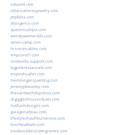
valueml.com
rebeccatorresjewelry.com
jmpbliss.com
drjorgerico.com
queensushipa.com
wendyweimerdds.com
ameri-camp.com
hrsreceivables.com
empconst1.com
cinderella-support.com
bigpinkrestaurant.com
inspirehuahin.com
memmingerspainting.com
jeremypbeasley.com
thesandwichdepotcos.com
drgiggleshouseofpain.com
hotflashdesigns.com
garagenadeau.com
lifestylechauffeurservice.com
EverNewNails.com
insideoutdecoratingcentre.com