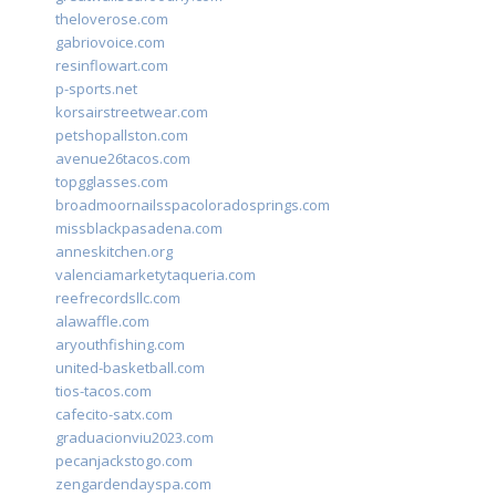
theloverose.com
gabriovoice.com
resinflowart.com
p-sports.net
korsairstreetwear.com
petshopallston.com
avenue26tacos.com
topgglasses.com
broadmoornailsspacoloradosprings.com
missblackpasadena.com
anneskitchen.org
valenciamarketytaqueria.com
reefrecordsllc.com
alawaffle.com
aryouthfishing.com
united-basketball.com
tios-tacos.com
cafecito-satx.com
graduacionviu2023.com
pecanjackstogo.com
zengardendayspa.com