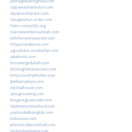
jannagrillspringfield.com
fujiyamacharleston.com
elpatronchardon.com
donglaishun-order.com
fiamc-rome2022.org
mariceworldessentials.com
lafisheriarestaurant.com
915jazzandmore.com
aguadulce-countryfair.com
jakehovis.com
bosswingsduluth.com
birminghamautocare.com
tonyscountrykitchen.com
jbellasnailspa.com
mychaihouse.com
alvisgrooming.com
thegeorginaestate.com
blythewoodseafood.com
paolosdelibangkok.com
bobacove.com
phoone24brookfield.com
mickeybarmama.com