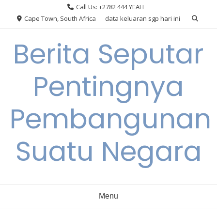
Skip
Call Us: +2782 444 YEAH
to
Cape Town, South Africa
data keluaran sgp hari ini
content
Berita Seputar
Pentingnya
Pembangunan
Suatu Negara
Menu