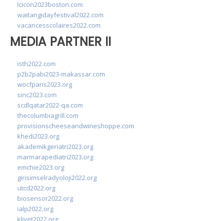
lcicon2023boston.com
waitangidayfestival2022.com
vacancesscolaires2022.com
MEDIA PARTNER II
isth2022.com
p2b2pabi2023-makassar.com
wocfparis2023.org
sinc2023.com
scdlqatar2022-qa.com
thecolumbiagrill.com
provisionscheeseandwineshoppe.com
khedi2023.org
akademikgeriatri2023.org
marmarapediatri2023.org
emchie2023.org
girisimselradyoloji2022.org
utcd2022.org
biosensor2022.org
ialp2022.org
klivet2022.org