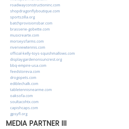
roadwayconstructioninc.com
shopdragonflyboutique.com
sportszilla.org
batchprovisionsbar.com
brasserie-gobette.com
musicrearte.com
morseysfarms.com
riverviewtennis.com
official-kelly-toys-squishmallows.com
displaygardenonsuncrest.org
bbq-empire-usa.com
feedstoreva.com
drogopets.com
ediblechalk.com
tabletennisnearme.com
oaksofa.com
soultacohtx.com
capishcaps.com
gpsyfl.org
MEDIA PARTNER III