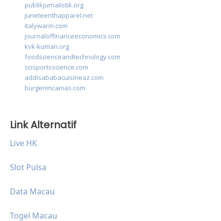
publikjurnalistik.org
juneteenthapparel.net
italywarm.com
journaloffinanceeconomics.com
kvk-kumari.org
foodscienceandtechnology.com
scisportsscience.com
addisababacuisineaz.com
burgerimcamas.com
Link Alternatif
Live HK
Slot Pulsa
Data Macau
Togel Macau