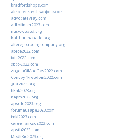
bradfordshops.com
almadenranchsanjose.com
advocatevijay.com
adlibilimler2023.com
naswwebed.org
balithut-manado.org
alteregotradingcompany.org
aprce2022.com
ibie2022.com
sbcc-2022.com
AngolaOilAndGas2022.com
Convoy4Freedom2022.com
grur2023.org
hkhk2023.org
napm2023.org
apsdfd2023.org
forumausape2023.com
imkl2023.com
careerfaircsd2023.com
apsth2023.com
MedItRio2023.org