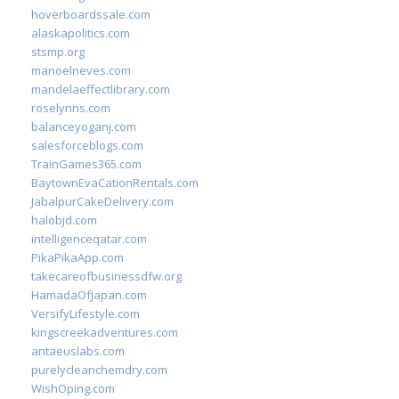
hoverboardssale.com
alaskapolitics.com
stsmp.org
manoelneves.com
mandelaeffectlibrary.com
roselynns.com
balanceyoganj.com
salesforceblogs.com
TrainGames365.com
BaytownEvaCationRentals.com
JabalpurCakeDelivery.com
halobjd.com
intelligenceqatar.com
PikaPikaApp.com
takecareofbusinessdfw.org
HamadaOfJapan.com
VersifyLifestyle.com
kingscreekadventures.com
antaeuslabs.com
purelycleanchemdry.com
WishOping.com