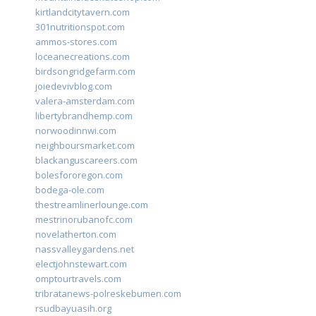
kirtlandcitytavern.com
301nutritionspot.com
ammos-stores.com
loceanecreations.com
birdsongridgefarm.com
joiedevivblog.com
valera-amsterdam.com
libertybrandhemp.com
norwoodinnwi.com
neighboursmarket.com
blackanguscareers.com
bolesfororegon.com
bodega-ole.com
thestreamlinerlounge.com
mestrinorubanofc.com
novelatherton.com
nassvalleygardens.net
electjohnstewart.com
omptourtravels.com
tribratanews-polreskebumen.com
rsudbayuasih.org