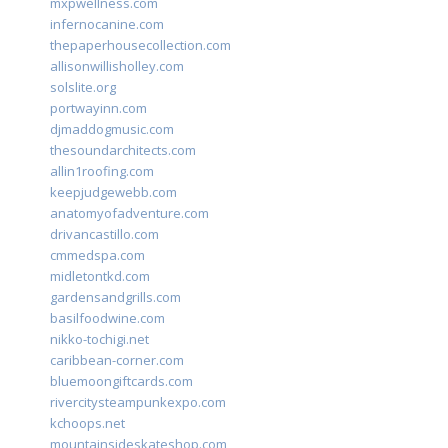
mxpwellness.com
infernocanine.com
thepaperhousecollection.com
allisonwillisholley.com
solslite.org
portwayinn.com
djmaddogmusic.com
thesoundarchitects.com
allin1roofing.com
keepjudgewebb.com
anatomyofadventure.com
drivancastillo.com
cmmedspa.com
midletontkd.com
gardensandgrills.com
basilfoodwine.com
nikko-tochigi.net
caribbean-corner.com
bluemoongiftcards.com
rivercitysteampunkexpo.com
kchoops.net
mountainsideskateshop.com