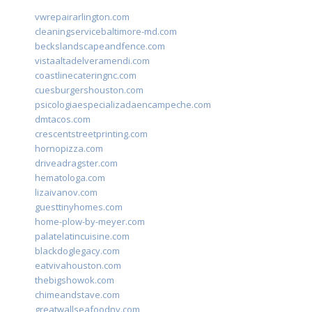
vwrepairarlington.com
cleaningservicebaltimore-md.com
beckslandscapeandfence.com
vistaaltadelveramendi.com
coastlinecateringnc.com
cuesburgershouston.com
psicologiaespecializadaencampeche.com
dmtacos.com
crescentstreetprinting.com
hornopizza.com
driveadragster.com
hematologa.com
lizaivanov.com
guesttinyhomes.com
home-plow-by-meyer.com
palatelatincuisine.com
blackdoglegacy.com
eatvivahouston.com
thebigshowok.com
chimeandstave.com
greatwallseafoodny.com