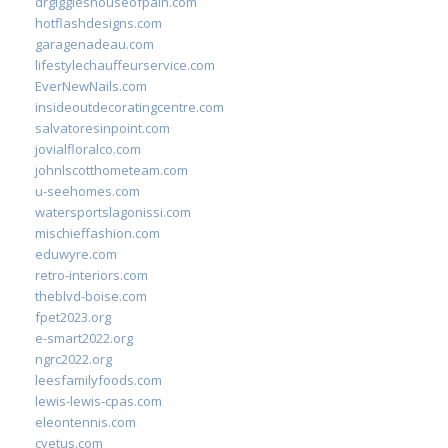
drgiggleshouseofpain.com
hotflashdesigns.com
garagenadeau.com
lifestylechauffeurservice.com
EverNewNails.com
insideoutdecoratingcentre.com
salvatoresinpoint.com
jovialfloralco.com
johnlscotthometeam.com
u-seehomes.com
watersportslagonissi.com
mischieffashion.com
eduwyre.com
retro-interiors.com
theblvd-boise.com
fpet2023.org
e-smart2022.org
ngrc2022.org
leesfamilyfoods.com
lewis-lewis-cpas.com
eleontennis.com
cyetus.com