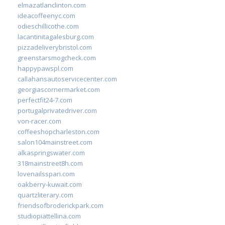
elmazatlanclinton.com
ideacoffeenyc.com
odieschillicothe.com
lacantinitagalesburg.com
pizzadeliverybristol.com
greenstarsmogcheck.com
happypawspl.com
callahansautoservicecenter.com
georgiascornermarket.com
perfectfit24-7.com
portugalprivatedriver.com
von-racer.com
coffeeshopcharleston.com
salon104mainstreet.com
alkaspringswater.com
318mainstreet8h.com
lovenailsspari.com
oakberry-kuwait.com
quartzliterary.com
friendsofbroderickpark.com
studiopiattellina.com