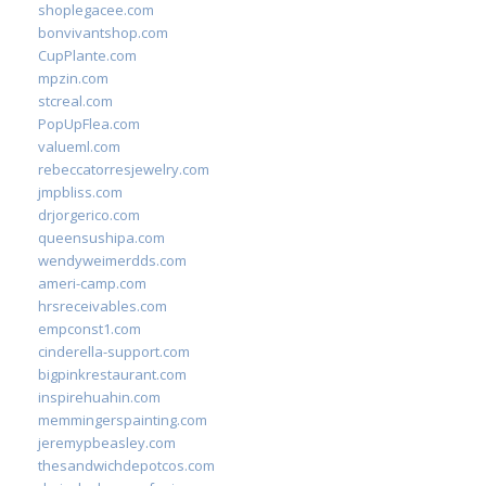
shoplegacee.com
bonvivantshop.com
CupPlante.com
mpzin.com
stcreal.com
PopUpFlea.com
valueml.com
rebeccatorresjewelry.com
jmpbliss.com
drjorgerico.com
queensushipa.com
wendyweimerdds.com
ameri-camp.com
hrsreceivables.com
empconst1.com
cinderella-support.com
bigpinkrestaurant.com
inspirehuahin.com
memmingerspainting.com
jeremypbeasley.com
thesandwichdepotcos.com