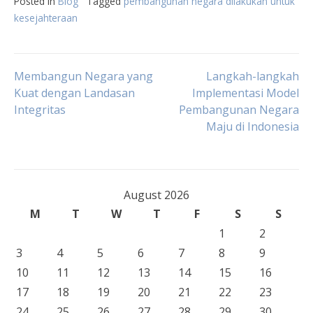
Posted in
Blog
Tagged
pembangunan negara dilakukan untuk
kesejahteraan
Post
Membangun Negara yang
Langkah-langkah
Kuat dengan Landasan
Implementasi Model
Integritas
Pembangunan Negara
navigation
Maju di Indonesia
August 2026
M
T
W
T
F
S
S
1
2
3
4
5
6
7
8
9
10
11
12
13
14
15
16
17
18
19
20
21
22
23
24
25
26
27
28
29
30