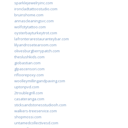
sparklejewelryinc.com
ironcladtattoostudio.com
bruinshome.com
annascleaningsvc.com
wolfcitytattoo.com
oysterbayturkeytrot.com
lafronterarestauranteybar.com
lilyandrosetearoom.com
olivesburgberrypatch.com
theslushkids.com
giobastian.com
glpascensori.com
rifloorepoxy.com
woolleymillingandpaving.com
uptonpvd.com
2troublegrill.com
casateranga.com
sticksandstonesstudiooh.com
walkers-treeservice.com
shopmossi.com
untamedcollectivesd.com