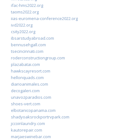
ifac-hms2022.org
taoms2022.org
iias-euromena-conference2022.org
ivd2022.org
csity2022.org
ibsarstudyabroad.com
bennusehgall.com
tsecincinnati.com
roderconstructiongroup.com
plazabatai.com
hawkscayresort.com
hellonquads.com
diarioanimales.com
decogaleri.com
unavozparadios.com
shoes-vert.com
elbotanicopanama.com
shadyoaksrockportrvpark.com
jccoinlaundry.com
kautorepair.com
marjaeswinebar.com