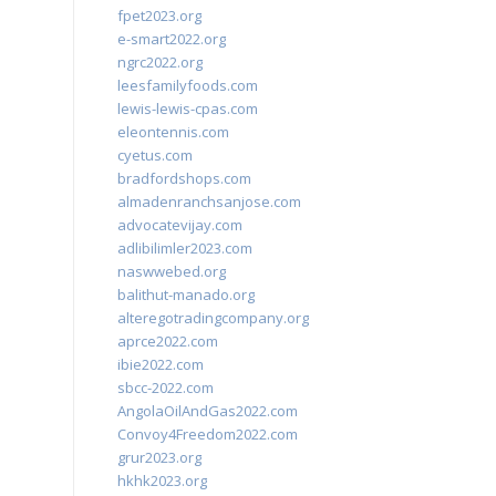
fpet2023.org
e-smart2022.org
ngrc2022.org
leesfamilyfoods.com
lewis-lewis-cpas.com
eleontennis.com
cyetus.com
bradfordshops.com
almadenranchsanjose.com
advocatevijay.com
adlibilimler2023.com
naswwebed.org
balithut-manado.org
alteregotradingcompany.org
aprce2022.com
ibie2022.com
sbcc-2022.com
AngolaOilAndGas2022.com
Convoy4Freedom2022.com
grur2023.org
hkhk2023.org