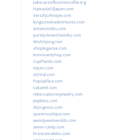
takecareofbusinessdfw.org
HamadaOfJapan.com
VersifyLifestyle.com
kingscreekadventures.com
antaeuslabs.com
purelycleanchemdry.com
WishOping.com
shoplegacee.com
bonvivantshop.com
CupPlante.com
mpzin.com
stcreal.com
PopUpFlea.com
valueml.com
rebeccatorresjewelry.com
jmpbliss.com
drjorgerico.com
queensushipa.com
wendyweimerdds.com
ameri-camp.com
hrsreceivables.com