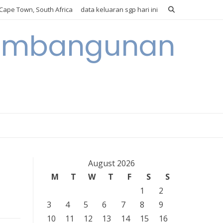
Cape Town, South Africa
data keluaran sgp hari ini
 Pembangunan
August 2026
M
T
W
T
F
S
S
1
2
3
4
5
6
7
8
9
10
11
12
13
14
15
16