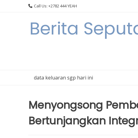
Skip
Call Us: +2782 444 YEAH
to
content
Berita Sepu
data keluaran sgp hari ini
Menyongsong Pemb
Bertunjangkan Integr