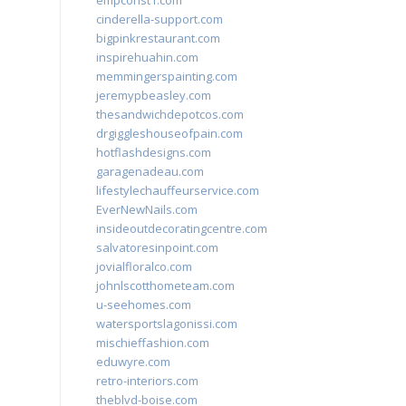
empconst1.com
cinderella-support.com
bigpinkrestaurant.com
inspirehuahin.com
memmingerspainting.com
jeremypbeasley.com
thesandwichdepotcos.com
drgiggleshouseofpain.com
hotflashdesigns.com
garagenadeau.com
lifestylechauffeurservice.com
EverNewNails.com
insideoutdecoratingcentre.com
salvatoresinpoint.com
jovialfloralco.com
johnlscotthometeam.com
u-seehomes.com
watersportslagonissi.com
mischieffashion.com
eduwyre.com
retro-interiors.com
theblvd-boise.com