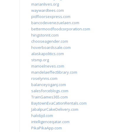
marianlives.org
waywardtees.com
pidfloorsexpress.com
bancodevenezuelaen.com
bettermoodfoodcorporation.com
hingstonnt.com
chooseagender.com
hoverboardssale.com
alaskapolitics.com
stsmp.org
manoelneves.com
mandelaeffectlibrary.com
roselynns.com
balanceyoganj.com
salesforceblogs.com
TrainGames365.com
BaytownEvaCationRentals.com
JabalpurCakeDelivery.com
halobjd.com
intelligenceqatar.com
PikaPikaApp.com