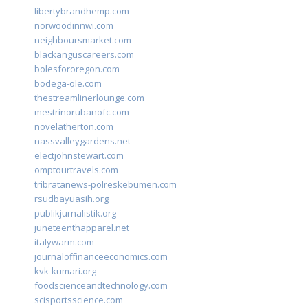
libertybrandhemp.com
norwoodinnwi.com
neighboursmarket.com
blackanguscareers.com
bolesfororegon.com
bodega-ole.com
thestreamlinerlounge.com
mestrinorubanofc.com
novelatherton.com
nassvalleygardens.net
electjohnstewart.com
omptourtravels.com
tribratanews-polreskebumen.com
rsudbayuasih.org
publikjurnalistik.org
juneteenthapparel.net
italywarm.com
journaloffinanceeconomics.com
kvk-kumari.org
foodscienceandtechnology.com
scisportsscience.com