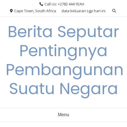
Skip
Call Us: +2782 444 YEAH
to
Cape Town, South Africa
data keluaran sgp hari ini
content
Berita Seputar
Pentingnya
Pembangunan
Suatu Negara
Menu