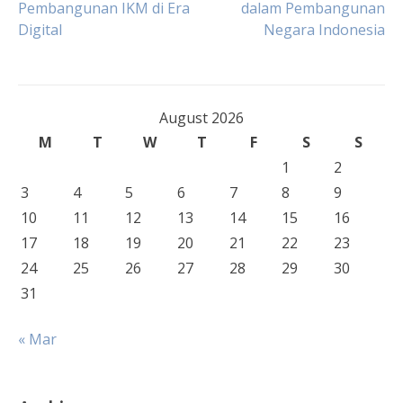
Pembangunan IKM di Era
dalam Pembangunan
Digital
Negara Indonesia
navigation
August 2026
M
T
W
T
F
S
S
1
2
3
4
5
6
7
8
9
10
11
12
13
14
15
16
17
18
19
20
21
22
23
24
25
26
27
28
29
30
31
« Mar