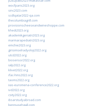
p2b2pabi2023-makassar.com
wocfparis2023.org
sinc2023.com
scdlqatar2022-qa.com
thecolumbiagrill.com
provisionscheeseandwineshoppe.com
khedi2023.org
akademikgeriatri2023.org
marmarapediatri2023.org
emchie2023.org
girisimselradyoloji2022.org
utcd2022.org
biosensor2022.org
ialp2022.org
klivet2022.org
ifac-hms2022.org
taoms2022.org
iias-euromena-conference2022.org
ivd2022.org
csity2022.org
ibsarstudyabroad.com
bennusehgall.com