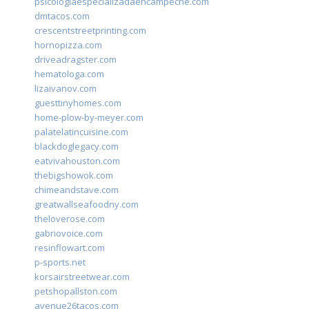
psicologiaespecializadaencampeche.com
dmtacos.com
crescentstreetprinting.com
hornopizza.com
driveadragster.com
hematologa.com
lizaivanov.com
guesttinyhomes.com
home-plow-by-meyer.com
palatelatincuisine.com
blackdoglegacy.com
eatvivahouston.com
thebigshowok.com
chimeandstave.com
greatwallseafoodny.com
theloverose.com
gabriovoice.com
resinflowart.com
p-sports.net
korsairstreetwear.com
petshopallston.com
avenue26tacos.com