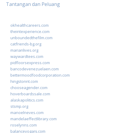
Tantangan dan Peluang
okhealthcareers.com
theintexperience.com
unboundedthefilm.com
catfriends-bg.org
marianlives.org
waywardtees.com
pidfloorsexpress.com
bancodevenezuelaen.com
bettermoodfoodcorporation.com
hingstonnt.com
chooseagender.com
hoverboardssale.com
alaskapolitics.com
stsmp.org
manoelneves.com
mandelaeffectlibrary.com
roselynns.com
balanceyoganj.com