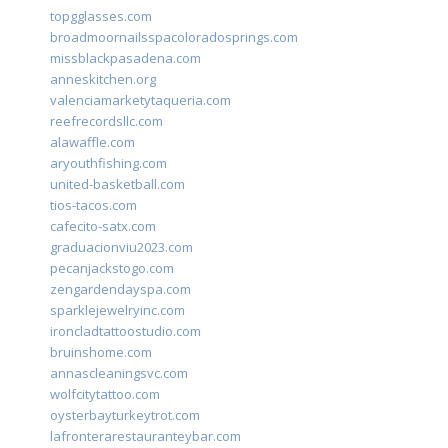
topgglasses.com
broadmoornailsspacoloradosprings.com
missblackpasadena.com
anneskitchen.org
valenciamarketytaqueria.com
reefrecordsllc.com
alawaffle.com
aryouthfishing.com
united-basketball.com
tios-tacos.com
cafecito-satx.com
graduacionviu2023.com
pecanjackstogo.com
zengardendayspa.com
sparklejewelryinc.com
ironcladtattoostudio.com
bruinshome.com
annascleaningsvc.com
wolfcitytattoo.com
oysterbayturkeytrot.com
lafronterarestauranteybar.com