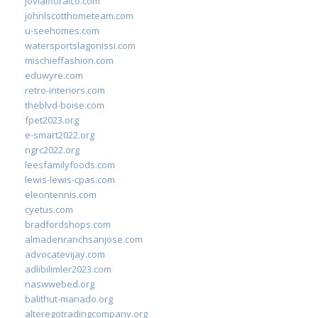
jovialfloralco.com
johnlscotthometeam.com
u-seehomes.com
watersportslagonissi.com
mischieffashion.com
eduwyre.com
retro-interiors.com
theblvd-boise.com
fpet2023.org
e-smart2022.org
ngrc2022.org
leesfamilyfoods.com
lewis-lewis-cpas.com
eleontennis.com
cyetus.com
bradfordshops.com
almadenranchsanjose.com
advocatevijay.com
adlibilimler2023.com
naswwebed.org
balithut-manado.org
alteregotradingcompany.org