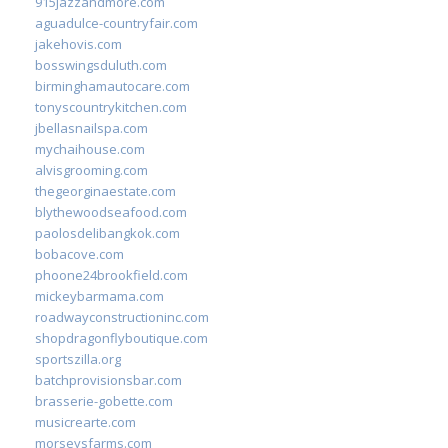
915jazzandmore.com
aguadulce-countryfair.com
jakehovis.com
bosswingsduluth.com
birminghamautocare.com
tonyscountrykitchen.com
jbellasnailspa.com
mychaihouse.com
alvisgrooming.com
thegeorginaestate.com
blythewoodseafood.com
paolosdelibangkok.com
bobacove.com
phoone24brookfield.com
mickeybarmama.com
roadwayconstructioninc.com
shopdragonflyboutique.com
sportszilla.org
batchprovisionsbar.com
brasserie-gobette.com
musicrearte.com
morseysfarms.com