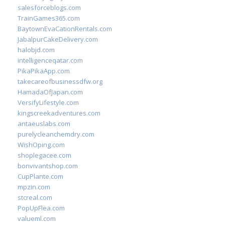
salesforceblogs.com
TrainGames365.com
BaytownEvaCationRentals.com
JabalpurCakeDelivery.com
halobjd.com
intelligenceqatar.com
PikaPikaApp.com
takecareofbusinessdfw.org
HamadaOfJapan.com
VersifyLifestyle.com
kingscreekadventures.com
antaeuslabs.com
purelycleanchemdry.com
WishOping.com
shoplegacee.com
bonvivantshop.com
CupPlante.com
mpzin.com
stcreal.com
PopUpFlea.com
valueml.com