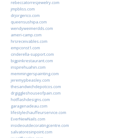
rebeccatorresjewelry.com
jmpbliss.com
drjorgerico.com
queensushipa.com
wendyweimerdds.com
ameri-camp.com
hrsreceivables.com
empconst1.com
cinderella-support.com
bigpinkrestaurant.com
inspirehuahin.com
memmingerspainting.com
jeremypbeasley.com
thesandwichdepotcos.com
drgiggleshouseofpain.com
hotflashdesigns.com
garagenadeau.com
lifestylechauffeurservice.com
EverNewNails.com
insideoutdecoratingcentre.com
salvatoresinpoint.com