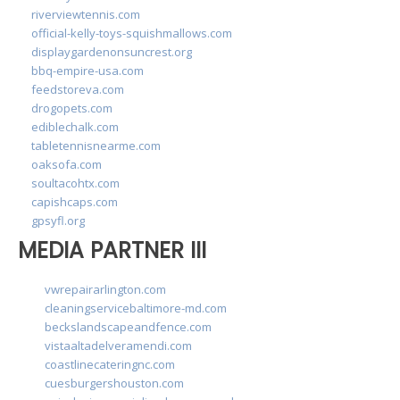
riverviewtennis.com
official-kelly-toys-squishmallows.com
displaygardenonsuncrest.org
bbq-empire-usa.com
feedstoreva.com
drogopets.com
ediblechalk.com
tabletennisnearme.com
oaksofa.com
soultacohtx.com
capishcaps.com
gpsyfl.org
MEDIA PARTNER III
vwrepairarlington.com
cleaningservicebaltimore-md.com
beckslandscapeandfence.com
vistaaltadelveramendi.com
coastlinecateringnc.com
cuesburgershouston.com