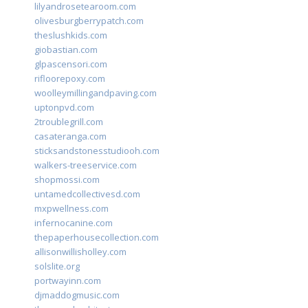
lilyandrosetearoom.com
olivesburgberrypatch.com
theslushkids.com
giobastian.com
glpascensori.com
rifloorepoxy.com
woolleymillingandpaving.com
uptonpvd.com
2troublegrill.com
casateranga.com
sticksandstonesstudiooh.com
walkers-treeservice.com
shopmossi.com
untamedcollectivesd.com
mxpwellness.com
infernocanine.com
thepaperhousecollection.com
allisonwillisholley.com
solslite.org
portwayinn.com
djmaddogmusic.com