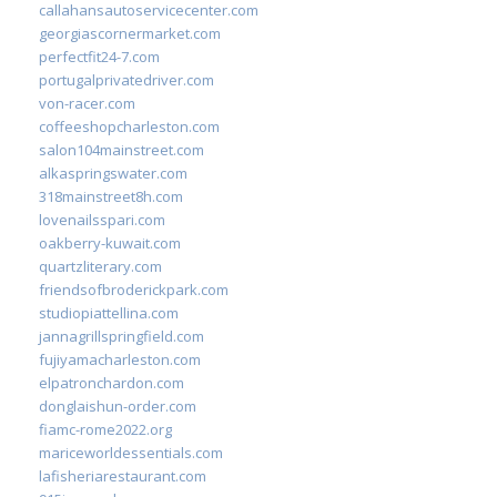
callahansautoservicecenter.com
georgiascornermarket.com
perfectfit24-7.com
portugalprivatedriver.com
von-racer.com
coffeeshopcharleston.com
salon104mainstreet.com
alkaspringswater.com
318mainstreet8h.com
lovenailsspari.com
oakberry-kuwait.com
quartzliterary.com
friendsofbroderickpark.com
studiopiattellina.com
jannagrillspringfield.com
fujiyamacharleston.com
elpatronchardon.com
donglaishun-order.com
fiamc-rome2022.org
mariceworldessentials.com
lafisheriarestaurant.com