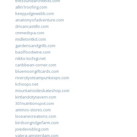
thesoundarchitects.com
allin1roofing.com
keepjudgewebb.com
anatomyofadventure.com
drivancastillo.com
cmmedspa.com
midletontkd.com
gardensandgrills.com
basilfoodwine.com
nikko-tochigi.net
caribbean-corner.com
bluemoongiftcards.com
rivercitysteampunkexpo.com
kchoops.net
mountainsideskateshop.com
kirtlandcitytavern.com
301nutritionspot.com
ammos-stores.com
loceanecreations.com
birdsongridgefarm.com
joiedevivblog.com
valera-amsterdam.com