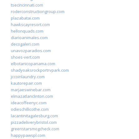
tsecincinnati.com
roderconstructiongroup.com
plazabatai.com
hawkscayresort.com
hellonquads.com
diarioanimales.com
decogaleri.com
unavozparadios.com
shoes-vert.com
elbotanicopanama.com
shadyoaksrockportrvpark.com
jccoinlaundry.com
kautorepair.com
marjaeswinebar.com
elmazatlanclinton.com
ideacoffeenyc.com
odieschillicothe.com
lacantinitagalesburg.com
pizzadeliverybristol.com
greenstarsmogcheck.com
happypawspl.com