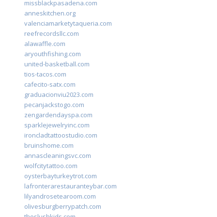
missblackpasadena.com
anneskitchen.org
valenciamarketytaqueria.com
reefrecordsllc.com
alawaffle.com
aryouthfishing.com
united-basketball.com
tios-tacos.com
cafecito-satx.com
graduacionviu2023.com
pecanjackstogo.com
zengardendayspa.com
sparklejewelryinc.com
ironcladtattoostudio.com
bruinshome.com
annascleaningsvc.com
wolfcitytattoo.com
oysterbayturkeytrot.com
lafronterarestauranteybar.com
lilyandrosetearoom.com
olivesburgberrypatch.com
theslushkids.com