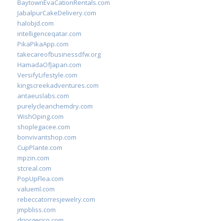
BaytownEvaCationRentals.com
JabalpurCakeDelivery.com
halobjd.com
intelligenceqatar.com
PikaPikaApp.com
takecareofbusinessdfw.org
HamadaOfJapan.com
VersifyLifestyle.com
kingscreekadventures.com
antaeuslabs.com
purelycleanchemdry.com
WishOping.com
shoplegacee.com
bonvivantshop.com
CupPlante.com
mpzin.com
stcreal.com
PopUpFlea.com
valueml.com
rebeccatorresjewelry.com
jmpbliss.com
drjorgerico.com