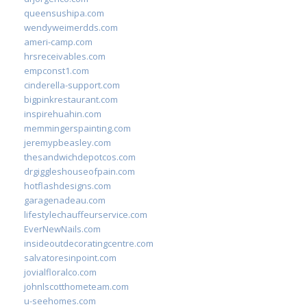
queensushipa.com
wendyweimerdds.com
ameri-camp.com
hrsreceivables.com
empconst1.com
cinderella-support.com
bigpinkrestaurant.com
inspirehuahin.com
memmingerspainting.com
jeremypbeasley.com
thesandwichdepotcos.com
drgiggleshouseofpain.com
hotflashdesigns.com
garagenadeau.com
lifestylechauffeurservice.com
EverNewNails.com
insideoutdecoratingcentre.com
salvatoresinpoint.com
jovialfloralco.com
johnlscotthometeam.com
u-seehomes.com