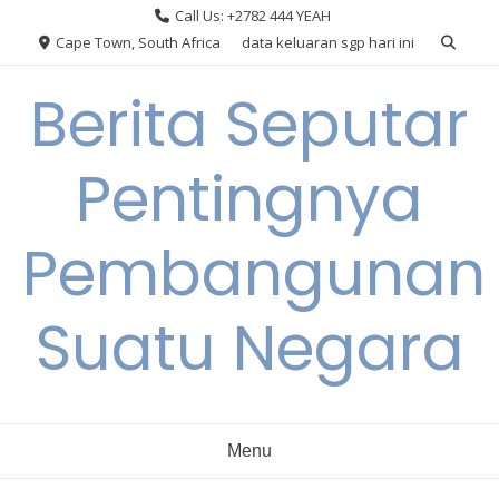
Skip
Call Us: +2782 444 YEAH
to
Cape Town, South Africa
data keluaran sgp hari ini
content
Berita Seputar
Pentingnya
Pembangunan
Suatu Negara
Menu