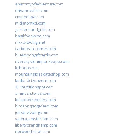
anatomyofadventure.com
drivancastillo.com
cmmedspa.com
midletontkd.com
gardensandgrills.com
basilfoodwine.com
nikko-tochigi.net
caribbean-corner.com
bluemoongiftcards.com
rivercitysteampunkexpo.com
kchoops.net
mountainsideskateshop.com
kirtlandcitytavern.com
301nutritionspot.com
ammos-stores.com
loceanecreations.com
birdsongridgefarm.com
joiedevivblog.com
valera-amsterdam.com
libertybrandhemp.com
norwoodinnwi.com