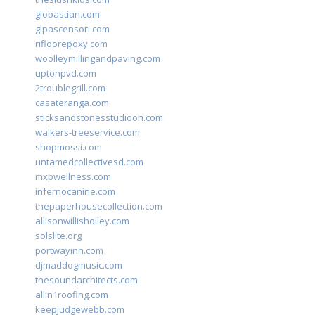
giobastian.com
glpascensori.com
rifloorepoxy.com
woolleymillingandpaving.com
uptonpvd.com
2troublegrill.com
casateranga.com
sticksandstonesstudiooh.com
walkers-treeservice.com
shopmossi.com
untamedcollectivesd.com
mxpwellness.com
infernocanine.com
thepaperhousecollection.com
allisonwillisholley.com
solslite.org
portwayinn.com
djmaddogmusic.com
thesoundarchitects.com
allin1roofing.com
keepjudgewebb.com