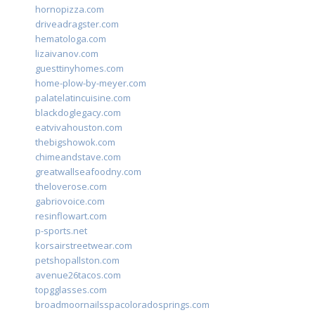
hornopizza.com
driveadragster.com
hematologa.com
lizaivanov.com
guesttinyhomes.com
home-plow-by-meyer.com
palatelatincuisine.com
blackdoglegacy.com
eatvivahouston.com
thebigshowok.com
chimeandstave.com
greatwallseafoodny.com
theloverose.com
gabriovoice.com
resinflowart.com
p-sports.net
korsairstreetwear.com
petshopallston.com
avenue26tacos.com
topgglasses.com
broadmoornailsspacoloradosprings.com