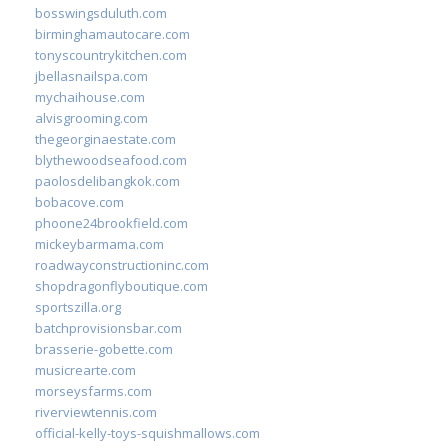
bosswingsduluth.com
birminghamautocare.com
tonyscountrykitchen.com
jbellasnailspa.com
mychaihouse.com
alvisgrooming.com
thegeorginaestate.com
blythewoodseafood.com
paolosdelibangkok.com
bobacove.com
phoone24brookfield.com
mickeybarmama.com
roadwayconstructioninc.com
shopdragonflyboutique.com
sportszilla.org
batchprovisionsbar.com
brasserie-gobette.com
musicrearte.com
morseysfarms.com
riverviewtennis.com
official-kelly-toys-squishmallows.com