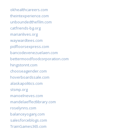
okhealthcareers.com
theintexperience.com
unboundedthefilm.com
catfriends-bg.org
marianlives.org
waywardtees.com
pidfloorsexpress.com
bancodevenezuelaen.com
bettermoodfoodcorporation.com
hingstonnt.com
chooseagender.com
hoverboardssale.com
alaskapolitics.com
stsmp.org
manoelneves.com
mandelaeffectlibrary.com
roselynns.com
balanceyoganj.com
salesforceblogs.com
TrainGames365.com