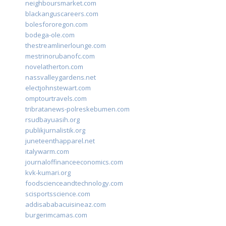
neighboursmarket.com
blackanguscareers.com
bolesfororegon.com
bodega-ole.com
thestreamlinerlounge.com
mestrinorubanofc.com
novelatherton.com
nassvalleygardens.net
electjohnstewart.com
omptourtravels.com
tribratanews-polreskebumen.com
rsudbayuasih.org
publikjurnalistik.org
juneteenthapparel.net
italywarm.com
journaloffinanceeconomics.com
kvk-kumari.org
foodscienceandtechnology.com
scisportsscience.com
addisababacuisineaz.com
burgerimcamas.com