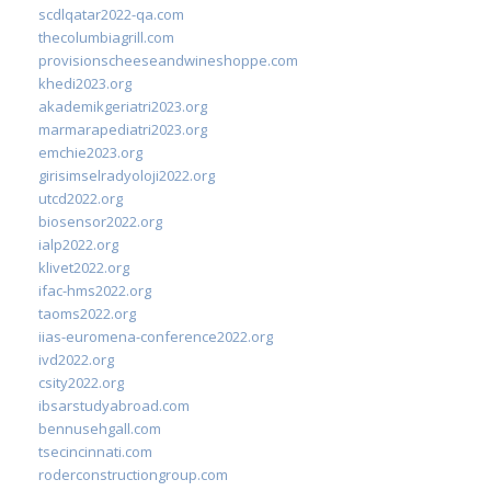
scdlqatar2022-qa.com
thecolumbiagrill.com
provisionscheeseandwineshoppe.com
khedi2023.org
akademikgeriatri2023.org
marmarapediatri2023.org
emchie2023.org
girisimselradyoloji2022.org
utcd2022.org
biosensor2022.org
ialp2022.org
klivet2022.org
ifac-hms2022.org
taoms2022.org
iias-euromena-conference2022.org
ivd2022.org
csity2022.org
ibsarstudyabroad.com
bennusehgall.com
tsecincinnati.com
roderconstructiongroup.com