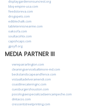
displaygardenonsuncrest.org
bbq-empire-usa.com
feedstoreva.com
drogopets.com
ediblechalk.com
tabletennisnearme.com
oaksofa.com
soultacohtx.com
capishcaps.com
gpsyfl.org
MEDIA PARTNER III
vwrepairarlington.com
cleaningservicebaltimore-md.com
beckslandscapeandfence.com
vistaaltadelveramendi.com
coastlinecateringnc.com
cuesburgershouston.com
psicologiaespecializadaencampeche.com
dmtacos.com
crescentstreetprinting.com