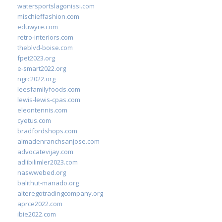
watersportslagonissi.com
mischieffashion.com
eduwyre.com
retro-interiors.com
theblvd-boise.com
fpet2023.org
e-smart2022.org
ngrc2022.org
leesfamilyfoods.com
lewis-lewis-cpas.com
eleontennis.com
cyetus.com
bradfordshops.com
almadenranchsanjose.com
advocatevijay.com
adlibilimler2023.com
naswwebed.org
balithut-manado.org
alteregotradingcompany.org
aprce2022.com
ibie2022.com