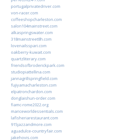
portugalprivatedriver.com
von-racer.com
coffeeshopcharleston.com
salon104mainstreet.com
alkaspringswater.com
318mainstreet8h.com
lovenailsspari.com
oakberry-kuwait.com
quartzliterary.com
friendsofbroderickpark.com
studiopiattellina.com
jannagrillspringfield.com
fujiyamacharleston.com
elpatronchardon.com
donglaishun-order.com
fiamc-rome2022.org
mariceworldessentials.com
lafisheriarestaurant.com
915jazzandmore.com
aguadulce-countryfair.com
jakehovis.com