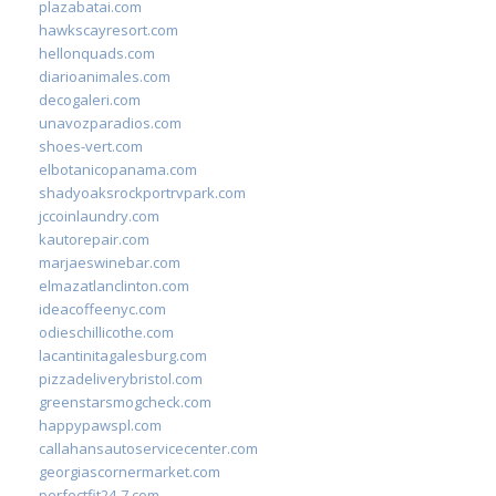
plazabatai.com
hawkscayresort.com
hellonquads.com
diarioanimales.com
decogaleri.com
unavozparadios.com
shoes-vert.com
elbotanicopanama.com
shadyoaksrockportrvpark.com
jccoinlaundry.com
kautorepair.com
marjaeswinebar.com
elmazatlanclinton.com
ideacoffeenyc.com
odieschillicothe.com
lacantinitagalesburg.com
pizzadeliverybristol.com
greenstarsmogcheck.com
happypawspl.com
callahansautoservicecenter.com
georgiascornermarket.com
perfectfit24-7.com