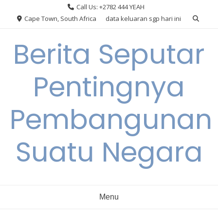
Skip
Call Us: +2782 444 YEAH
to
Cape Town, South Africa
data keluaran sgp hari ini
content
Berita Seputar
Pentingnya
Pembangunan
Suatu Negara
Menu