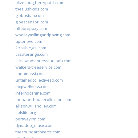
olivesburgberrypatch.com
theslushkids.com
giobastian.com
glpascensori.com
rifloorepoxy.com
woolleymillingandpaving.com
uptonpvd.com
2troublegrill.com
casateranga.com
sticksandstonesstudiooh.com
walkers-treeservice.com
shopmossi.com
untamedcollectivesd.com
mxpwellness.com
infernocanine.com
thepaperhousecollection.com
allisonwillisholley.com
solslite.org
portwayinn.com
djmaddogmusic.com
thesoundarchitects.com