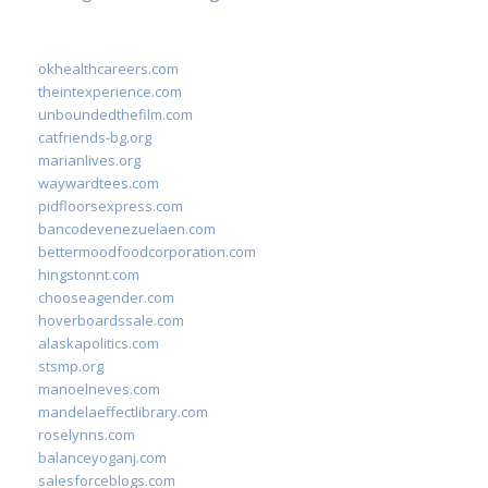
okhealthcareers.com
theintexperience.com
unboundedthefilm.com
catfriends-bg.org
marianlives.org
waywardtees.com
pidfloorsexpress.com
bancodevenezuelaen.com
bettermoodfoodcorporation.com
hingstonnt.com
chooseagender.com
hoverboardssale.com
alaskapolitics.com
stsmp.org
manoelneves.com
mandelaeffectlibrary.com
roselynns.com
balanceyoganj.com
salesforceblogs.com