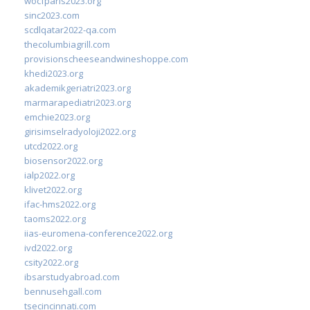
wocfparis2023.org
sinc2023.com
scdlqatar2022-qa.com
thecolumbiagrill.com
provisionscheeseandwineshoppe.com
khedi2023.org
akademikgeriatri2023.org
marmarapediatri2023.org
emchie2023.org
girisimselradyoloji2022.org
utcd2022.org
biosensor2022.org
ialp2022.org
klivet2022.org
ifac-hms2022.org
taoms2022.org
iias-euromena-conference2022.org
ivd2022.org
csity2022.org
ibsarstudyabroad.com
bennusehgall.com
tsecincinnati.com