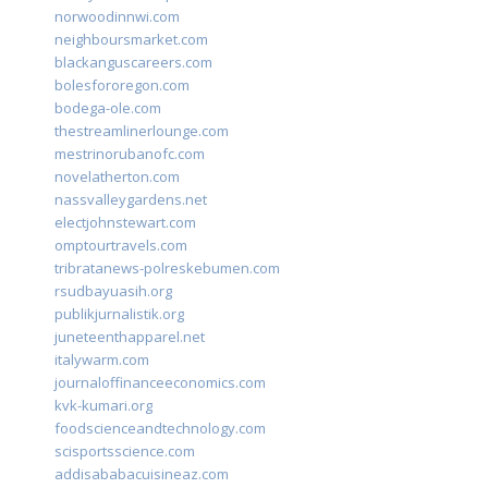
norwoodinnwi.com
neighboursmarket.com
blackanguscareers.com
bolesfororegon.com
bodega-ole.com
thestreamlinerlounge.com
mestrinorubanofc.com
novelatherton.com
nassvalleygardens.net
electjohnstewart.com
omptourtravels.com
tribratanews-polreskebumen.com
rsudbayuasih.org
publikjurnalistik.org
juneteenthapparel.net
italywarm.com
journaloffinanceeconomics.com
kvk-kumari.org
foodscienceandtechnology.com
scisportsscience.com
addisababacuisineaz.com