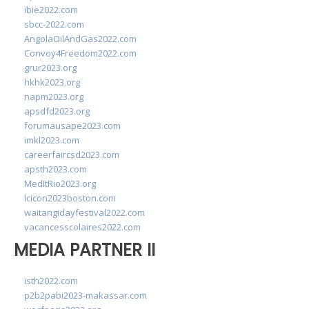
ibie2022.com
sbcc-2022.com
AngolaOilAndGas2022.com
Convoy4Freedom2022.com
grur2023.org
hkhk2023.org
napm2023.org
apsdfd2023.org
forumausape2023.com
imkl2023.com
careerfaircsd2023.com
apsth2023.com
MedItRio2023.org
lcicon2023boston.com
waitangidayfestival2022.com
vacancesscolaires2022.com
MEDIA PARTNER II
isth2022.com
p2b2pabi2023-makassar.com