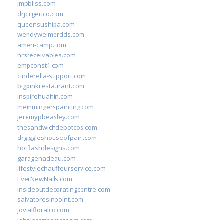
jmpbliss.com
drjorgerico.com
queensushipa.com
wendyweimerdds.com
ameri-camp.com
hrsreceivables.com
empconst1.com
cinderella-support.com
bigpinkrestaurant.com
inspirehuahin.com
memmingerspainting.com
jeremypbeasley.com
thesandwichdepotcos.com
drgiggleshouseofpain.com
hotflashdesigns.com
garagenadeau.com
lifestylechauffeurservice.com
EverNewNails.com
insideoutdecoratingcentre.com
salvatoresinpoint.com
jovialfloralco.com