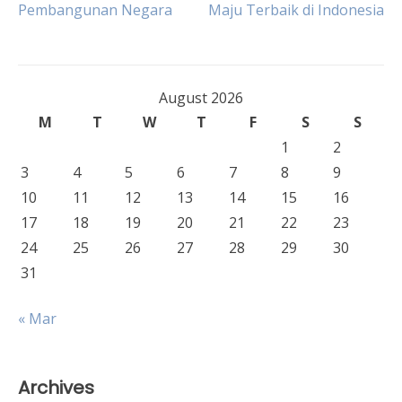
navigation
Pembangunan Negara
Maju Terbaik di Indonesia
August 2026
M
T
W
T
F
S
S
1
2
3
4
5
6
7
8
9
10
11
12
13
14
15
16
17
18
19
20
21
22
23
24
25
26
27
28
29
30
31
« Mar
Archives