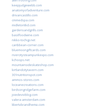
allin1roofing.com
keepjudgewebb.com
anatomyofadventure.com
drivancastillo.com
cmmedspa.com
midletontkd.com
gardensandgrills.com
basilfoodwine.com
nikko-tochigi.net
caribbean-corner.com
bluemoongiftcards.com
rivercitysteampunkexpo.com
kchoops.net
mountainsideskateshop.com
kirtlandcitytavern.com
301nutritionspot.com
ammos-stores.com
loceanecreations.com
birdsongridgefarm.com
joiedevivblog.com
valera-amsterdam.com
libertybrandhemp.com