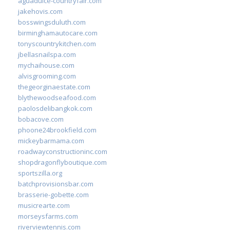
aguadulce-countryfair.com
jakehovis.com
bosswingsduluth.com
birminghamautocare.com
tonyscountrykitchen.com
jbellasnailspa.com
mychaihouse.com
alvisgrooming.com
thegeorginaestate.com
blythewoodseafood.com
paolosdelibangkok.com
bobacove.com
phoone24brookfield.com
mickeybarmama.com
roadwayconstructioninc.com
shopdragonflyboutique.com
sportszilla.org
batchprovisionsbar.com
brasserie-gobette.com
musicrearte.com
morseysfarms.com
riverviewtennis.com