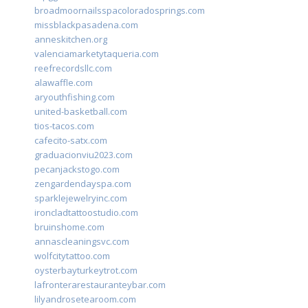
broadmoornailsspacoloradosprings.com
missblackpasadena.com
anneskitchen.org
valenciamarketytaqueria.com
reefrecordsllc.com
alawaffle.com
aryouthfishing.com
united-basketball.com
tios-tacos.com
cafecito-satx.com
graduacionviu2023.com
pecanjackstogo.com
zengardendayspa.com
sparklejewelryinc.com
ironcladtattoostudio.com
bruinshome.com
annascleaningsvc.com
wolfcitytattoo.com
oysterbayturkeytrot.com
lafronterarestauranteybar.com
lilyandrosetearoom.com