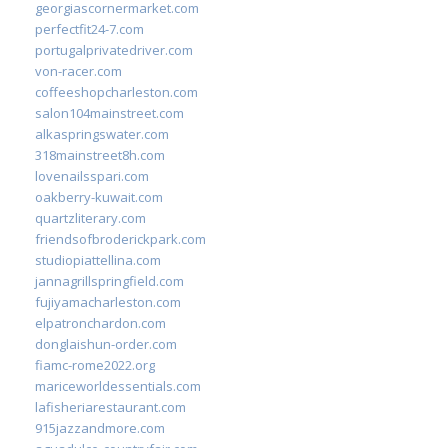
georgiascornermarket.com
perfectfit24-7.com
portugalprivatedriver.com
von-racer.com
coffeeshopcharleston.com
salon104mainstreet.com
alkaspringswater.com
318mainstreet8h.com
lovenailsspari.com
oakberry-kuwait.com
quartzliterary.com
friendsofbroderickpark.com
studiopiattellina.com
jannagrillspringfield.com
fujiyamacharleston.com
elpatronchardon.com
donglaishun-order.com
fiamc-rome2022.org
mariceworldessentials.com
lafisheriarestaurant.com
915jazzandmore.com