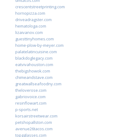
dmtacos.com
crescentstreetprinting.com
hornopizza.com
driveadragster.com
hematologa.com
lizaivanov.com
guesttinyhomes.com
home-plow-by-meyer.com
palatelatincuisine.com
blackdoglegacy.com
eatvivahouston.com
thebigshowok.com
chimeandstave.com
greatwallseafoodny.com
theloverose.com
gabriovoice.com
resinflowart.com
p-sports.net
korsairstreetwear.com
petshopallston.com
avenue26tacos.com
topgglasses.com