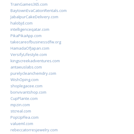
TrainGames365.com
BaytownEvaCationRentals.com
JabalpurCakeDelivery.com
halobjd.com
intelligenceqatar.com
PikaPikaApp.com
takecareofbusinessdfw.org
HamadaOfJapan.com
VersifyLifestyle.com
kingscreekadventures.com
antaeuslabs.com
purelycleanchemdry.com
WishOping.com
shoplegacee.com
bonvivantshop.com
CupPlante.com
mpzin.com
stcreal.com
PopUpFlea.com
valueml.com
rebeccatorresjewelry.com