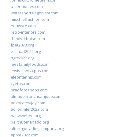
johnlscotthometeam.com
u-seehomes.com
watersportslagonissi.com
mischieffashion.com
eduwyre.com
retro-interiors.com
theblvd-boise.com
fpet2023.org
e-smart2022.org
ngrc2022.org
leesfamilyfoods.com
lewis-lewis-cpas.com
eleontennis.com
cyetus.com
bradfordshops.com
almadenranchsanjose.com
advocatevijay.com
adlibilimler2023.com
naswwebed.org
balithut-manado.org
alteregotradingcompany.org
aprce2022.com