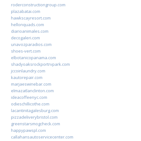
roderconstructiongroup.com
plazabatai.com
hawkscayresort.com
hellonquads.com
diarioanimales.com
decogaleri.com
unavozparadios.com
shoes-vert.com
elbotanicopanama.com
shadyoaksrockportrvpark.com
jccoinlaundry.com
kautorepair.com
marjaeswinebar.com
elmazatlanclinton.com
ideacoffeenyc.com
odieschillicothe.com
lacantinitagalesburg.com
pizzadeliverybristol.com
greenstarsmogcheck.com
happypawspl.com
callahansautoservicecenter.com