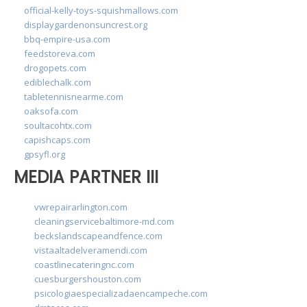
official-kelly-toys-squishmallows.com
displaygardenonsuncrest.org
bbq-empire-usa.com
feedstoreva.com
drogopets.com
ediblechalk.com
tabletennisnearme.com
oaksofa.com
soultacohtx.com
capishcaps.com
gpsyfl.org
MEDIA PARTNER III
vwrepairarlington.com
cleaningservicebaltimore-md.com
beckslandscapeandfence.com
vistaaltadelveramendi.com
coastlinecateringnc.com
cuesburgershouston.com
psicologiaespecializadaencampeche.com