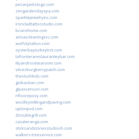
pecanjackstogo.com
zengardendayspa.com
sparklejewelryinc.com
ironcladtattoostudio.com
bruinshome.com
annascleaningsvc.com
wolfcitytattoo.com
oysterbayturkeytrot.com
lafronterarestauranteybar.com
lilyandrosetearoom.com
olivesburgberrypatch.com
theslushkids.com
giobastian.com
glpascensori.com
rifloorepoxy.com
woolleymillingandpaving.com
uptonpvd.com
2troublegrill.com
casateranga.com
sticksandstonesstudiooh.com
walkers-treeservice.com