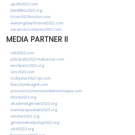
apsth2023.com
MedItRio2023.org
lcicon2023boston.com
waitangidayfestival2022.com
vacancesscolaires2022.com
MEDIA PARTNER II
isth2022.com
p2b2pabi2023-makassar.com
wocfparis2023.org
sinc2023.com
scdlqatar2022-qa.com
thecolumbiagrill.com
provisionscheeseandwineshoppe.com
khedi2023.org
akademikgeriatri2023.org
marmarapediatri2023.org
emchie2023.org
girisimselradyoloji2022.org
utcd2022.org
biosensor2022.org