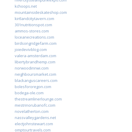
rivercitysteampunkexpo.com
kchoops.net
mountainsideskateshop.com
kirtlandcitytavern.com
301nutritionspot.com
ammos-stores.com
loceanecreations.com
birdsongridgefarm.com
joiedevivblog.com
valera-amsterdam.com
libertybrandhemp.com
norwoodinnwi.com
neighboursmarket.com
blackanguscareers.com
bolesfororegon.com
bodega-ole.com
thestreamlinerlounge.com
mestrinorubanofc.com
novelatherton.com
nassvalleygardens.net
electjohnstewart.com
omptourtravels.com