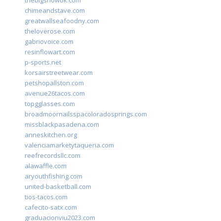
thebigshowok.com
chimeandstave.com
greatwallseafoodny.com
theloverose.com
gabriovoice.com
resinflowart.com
p-sports.net
korsairstreetwear.com
petshopallston.com
avenue26tacos.com
topgglasses.com
broadmoornailsspacoloradosprings.com
missblackpasadena.com
anneskitchen.org
valenciamarketytaqueria.com
reefrecordsllc.com
alawaffle.com
aryouthfishing.com
united-basketball.com
tios-tacos.com
cafecito-satx.com
graduacionviu2023.com