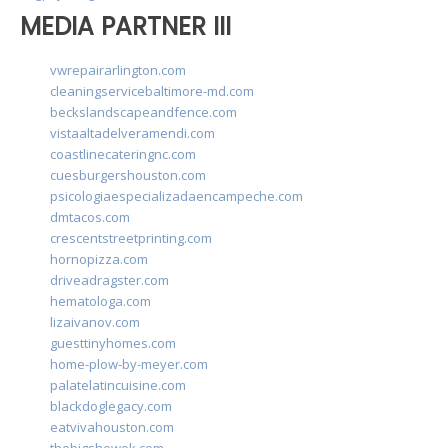
MEDIA PARTNER III
vwrepairarlington.com
cleaningservicebaltimore-md.com
beckslandscapeandfence.com
vistaaltadelveramendi.com
coastlinecateringnc.com
cuesburgershouston.com
psicologiaespecializadaencampeche.com
dmtacos.com
crescentstreetprinting.com
hornopizza.com
driveadragster.com
hematologa.com
lizaivanov.com
guesttinyhomes.com
home-plow-by-meyer.com
palatelatincuisine.com
blackdoglegacy.com
eatvivahouston.com