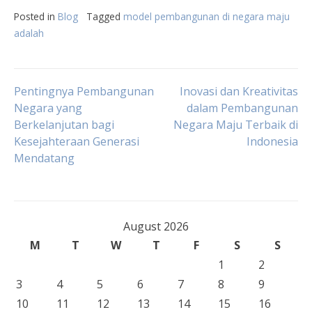
Posted in
Blog
Tagged
model pembangunan di negara maju
adalah
Post
Pentingnya Pembangunan
Inovasi dan Kreativitas
Negara yang
dalam Pembangunan
Berkelanjutan bagi
Negara Maju Terbaik di
navigation
Kesejahteraan Generasi
Indonesia
Mendatang
August 2026
M
T
W
T
F
S
S
1
2
3
4
5
6
7
8
9
10
11
12
13
14
15
16