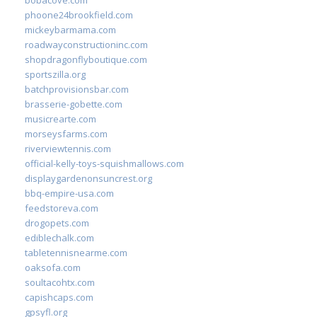
phoone24brookfield.com
mickeybarmama.com
roadwayconstructioninc.com
shopdragonflyboutique.com
sportszilla.org
batchprovisionsbar.com
brasserie-gobette.com
musicrearte.com
morseysfarms.com
riverviewtennis.com
official-kelly-toys-squishmallows.com
displaygardenonsuncrest.org
bbq-empire-usa.com
feedstoreva.com
drogopets.com
ediblechalk.com
tabletennisnearme.com
oaksofa.com
soultacohtx.com
capishcaps.com
gpsyfl.org