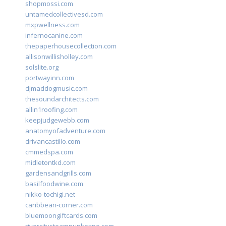
shopmossi.com
untamedcollectivesd.com
mxpwellness.com
infernocanine.com
thepaperhousecollection.com
allisonwillisholley.com
solslite.org
portwayinn.com
djmaddogmusic.com
thesoundarchitects.com
allin1roofing.com
keepjudgewebb.com
anatomyofadventure.com
drivancastillo.com
cmmedspa.com
midletontkd.com
gardensandgrills.com
basilfoodwine.com
nikko-tochigi.net
caribbean-corner.com
bluemoongiftcards.com