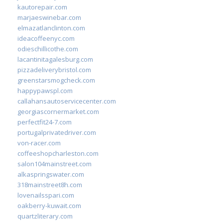
kautorepair.com
marjaeswinebar.com
elmazatlanclinton.com
ideacoffeenyc.com
odieschillicothe.com
lacantinitagalesburg.com
pizzadeliverybristol.com
greenstarsmogcheck.com
happypawspl.com
callahansautoservicecenter.com
georgiascornermarket.com
perfectfit24-7.com
portugalprivatedriver.com
von-racer.com
coffeeshopcharleston.com
salon104mainstreet.com
alkaspringswater.com
318mainstreet8h.com
lovenailsspari.com
oakberry-kuwait.com
quartzliterary.com