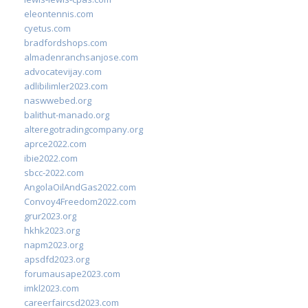
eleontennis.com
cyetus.com
bradfordshops.com
almadenranchsanjose.com
advocatevijay.com
adlibilimler2023.com
naswwebed.org
balithut-manado.org
alteregotradingcompany.org
aprce2022.com
ibie2022.com
sbcc-2022.com
AngolaOilAndGas2022.com
Convoy4Freedom2022.com
grur2023.org
hkhk2023.org
napm2023.org
apsdfd2023.org
forumausape2023.com
imkl2023.com
careerfaircsd2023.com