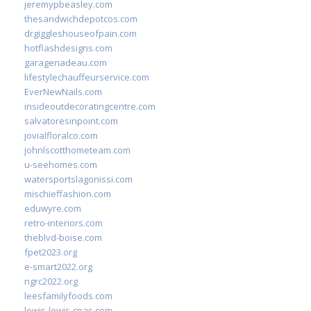
jeremypbeasley.com
thesandwichdepotcos.com
drgiggleshouseofpain.com
hotflashdesigns.com
garagenadeau.com
lifestylechauffeurservice.com
EverNewNails.com
insideoutdecoratingcentre.com
salvatoresinpoint.com
jovialfloralco.com
johnlscotthometeam.com
u-seehomes.com
watersportslagonissi.com
mischieffashion.com
eduwyre.com
retro-interiors.com
theblvd-boise.com
fpet2023.org
e-smart2022.org
ngrc2022.org
leesfamilyfoods.com
lewis-lewis-cpas.com