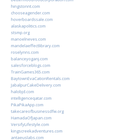
hingstonnt.com
chooseagender.com
hoverboardssale.com
alaskapolitics.com
stsmp.org
manoelneves.com
mandelaeffectlibrary.com
roselynns.com
balanceyoganj.com
salesforceblogs.com
TrainGames365.com
BaytownEvaCationRentals.com
JabalpurCakeDelivery.com
halobjd.com
intelligenceqatar.com
PikaPikaApp.com
takecareofbusinessdfw.org
HamadaOfJapan.com
VersifyLifestyle.com
kingscreekadventures.com
antaeuslabs.com