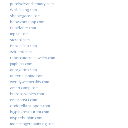
purelycleanchemdry.com
WishOping.com
shoplegacee.com
bonvivantshop.com
CupPlante.com
mpzin.com
stcreal.com
PopUpFlea.com
valueml.com
rebeccatorresjewelry.com
jmpbliss.com
drjorgerico.com
queensushipa.com
wendyweimerdds.com
ameri-camp.com
hrsreceivables.com
empconst1.com
cinderella-support.com
bigpinkrestaurant.com
inspirehuahin.com
memmingerspainting.com