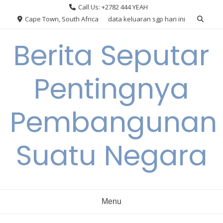
Skip
Call Us: +2782 444 YEAH
to
Cape Town, South Africa
data keluaran sgp hari ini
content
Berita Seputar
Pentingnya
Pembangunan
Suatu Negara
Menu