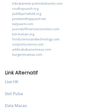
tribratanews-polreskebumen.com
rsudbayuasih.org
publikjurnalistik.org
juneteenthapparel.net
italywarm.com
journaloffinanceeconomics.com
kvk-kumari.org
foodscienceandtechnology.com
scisportsscience.com
addisababacuisineaz.com
burgerimcamas.com
Link Alternatif
Live HK
Slot Pulsa
Data Macau