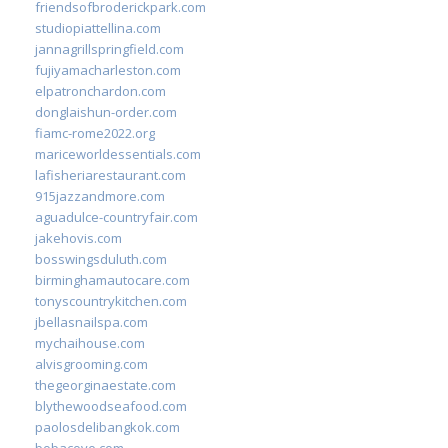
friendsofbroderickpark.com
studiopiattellina.com
jannagrillspringfield.com
fujiyamacharleston.com
elpatronchardon.com
donglaishun-order.com
fiamc-rome2022.org
mariceworldessentials.com
lafisheriarestaurant.com
915jazzandmore.com
aguadulce-countryfair.com
jakehovis.com
bosswingsduluth.com
birminghamautocare.com
tonyscountrykitchen.com
jbellasnailspa.com
mychaihouse.com
alvisgrooming.com
thegeorginaestate.com
blythewoodseafood.com
paolosdelibangkok.com
bobacove.com