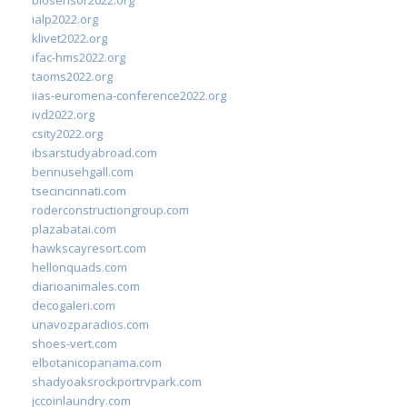
ialp2022.org
klivet2022.org
ifac-hms2022.org
taoms2022.org
iias-euromena-conference2022.org
ivd2022.org
csity2022.org
ibsarstudyabroad.com
bennusehgall.com
tsecincinnati.com
roderconstructiongroup.com
plazabatai.com
hawkscayresort.com
hellonquads.com
diarioanimales.com
decogaleri.com
unavozparadios.com
shoes-vert.com
elbotanicopanama.com
shadyoaksrockportrvpark.com
jccoinlaundry.com