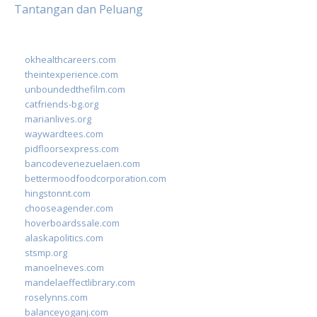
Tantangan dan Peluang
okhealthcareers.com
theintexperience.com
unboundedthefilm.com
catfriends-bg.org
marianlives.org
waywardtees.com
pidfloorsexpress.com
bancodevenezuelaen.com
bettermoodfoodcorporation.com
hingstonnt.com
chooseagender.com
hoverboardssale.com
alaskapolitics.com
stsmp.org
manoelneves.com
mandelaeffectlibrary.com
roselynns.com
balanceyoganj.com