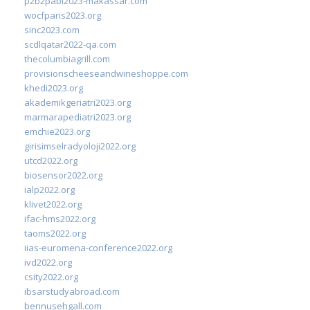
p2b2pabi2023-makassar.com
wocfparis2023.org
sinc2023.com
scdlqatar2022-qa.com
thecolumbiagrill.com
provisionscheeseandwineshoppe.com
khedi2023.org
akademikgeriatri2023.org
marmarapediatri2023.org
emchie2023.org
girisimselradyoloji2022.org
utcd2022.org
biosensor2022.org
ialp2022.org
klivet2022.org
ifac-hms2022.org
taoms2022.org
iias-euromena-conference2022.org
ivd2022.org
csity2022.org
ibsarstudyabroad.com
bennusehgall.com