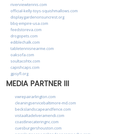
riverviewtennis.com
official-kelly-toys-squishmallows.com
displaygardenonsuncrest.org
bbq-empire-usa.com
feedstoreva.com
drogopets.com
ediblechalk.com
tabletennisnearme.com
oaksofa.com
soultacohtx.com
capishcaps.com
gpsyfl.org
MEDIA PARTNER III
vwrepairarlington.com
cleaningservicebaltimore-md.com
beckslandscapeandfence.com
vistaaltadelveramendi.com
coastlinecateringnc.com
cuesburgershouston.com