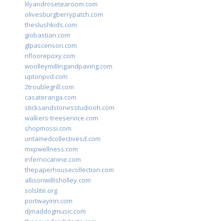
lilyandrosetearoom.com
olivesburgberrypatch.com
theslushkids.com
giobastian.com
glpascensori.com
rifloorepoxy.com
woolleymillingandpaving.com
uptonpvd.com
2troublegrill.com
casateranga.com
sticksandstonesstudiooh.com
walkers-treeservice.com
shopmossi.com
untamedcollectivesd.com
mxpwellness.com
infernocanine.com
thepaperhousecollection.com
allisonwillisholley.com
solslite.org
portwayinn.com
djmaddogmusic.com