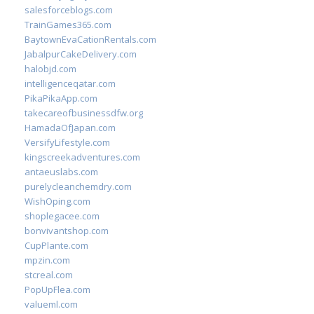
salesforceblogs.com
TrainGames365.com
BaytownEvaCationRentals.com
JabalpurCakeDelivery.com
halobjd.com
intelligenceqatar.com
PikaPikaApp.com
takecareofbusinessdfw.org
HamadaOfJapan.com
VersifyLifestyle.com
kingscreekadventures.com
antaeuslabs.com
purelycleanchemdry.com
WishOping.com
shoplegacee.com
bonvivantshop.com
CupPlante.com
mpzin.com
stcreal.com
PopUpFlea.com
valueml.com