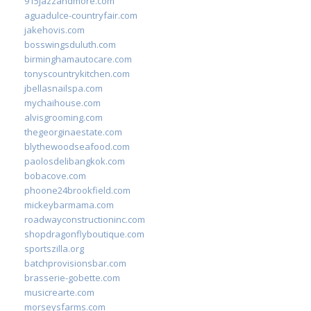
915jazzandmore.com
aguadulce-countryfair.com
jakehovis.com
bosswingsduluth.com
birminghamautocare.com
tonyscountrykitchen.com
jbellasnailspa.com
mychaihouse.com
alvisgrooming.com
thegeorginaestate.com
blythewoodseafood.com
paolosdelibangkok.com
bobacove.com
phoone24brookfield.com
mickeybarmama.com
roadwayconstructioninc.com
shopdragonflyboutique.com
sportszilla.org
batchprovisionsbar.com
brasserie-gobette.com
musicrearte.com
morseysfarms.com