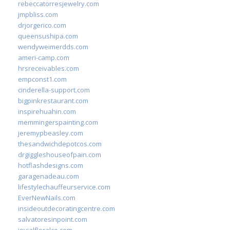
rebeccatorresjewelry.com
jmpbliss.com
drjorgerico.com
queensushipa.com
wendyweimerdds.com
ameri-camp.com
hrsreceivables.com
empconst1.com
cinderella-support.com
bigpinkrestaurant.com
inspirehuahin.com
memmingerspainting.com
jeremypbeasley.com
thesandwichdepotcos.com
drgiggleshouseofpain.com
hotflashdesigns.com
garagenadeau.com
lifestylechauffeurservice.com
EverNewNails.com
insideoutdecoratingcentre.com
salvatoresinpoint.com