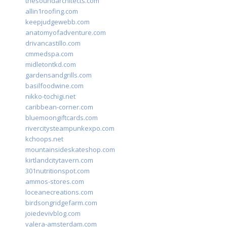
thesoundarchitects.com
allin1roofing.com
keepjudgewebb.com
anatomyofadventure.com
drivancastillo.com
cmmedspa.com
midletontkd.com
gardensandgrills.com
basilfoodwine.com
nikko-tochigi.net
caribbean-corner.com
bluemoongiftcards.com
rivercitysteampunkexpo.com
kchoops.net
mountainsideskateshop.com
kirtlandcitytavern.com
301nutritionspot.com
ammos-stores.com
loceanecreations.com
birdsongridgefarm.com
joiedevivblog.com
valera-amsterdam.com