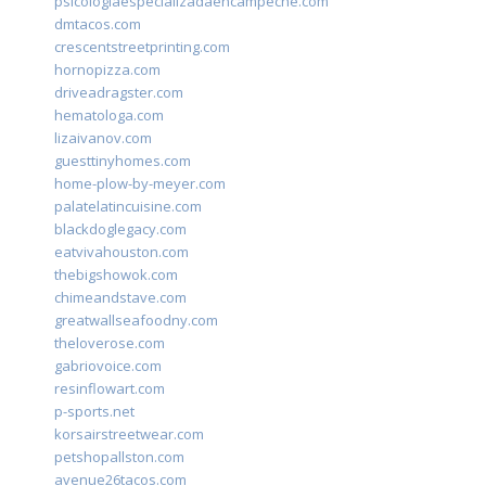
psicologiaespecializadaencampeche.com
dmtacos.com
crescentstreetprinting.com
hornopizza.com
driveadragster.com
hematologa.com
lizaivanov.com
guesttinyhomes.com
home-plow-by-meyer.com
palatelatincuisine.com
blackdoglegacy.com
eatvivahouston.com
thebigshowok.com
chimeandstave.com
greatwallseafoodny.com
theloverose.com
gabriovoice.com
resinflowart.com
p-sports.net
korsairstreetwear.com
petshopallston.com
avenue26tacos.com