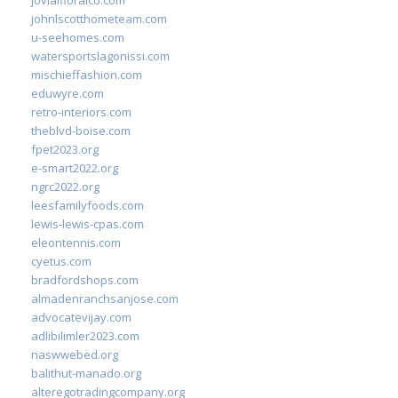
jovialfloralco.com
johnlscotthometeam.com
u-seehomes.com
watersportslagonissi.com
mischieffashion.com
eduwyre.com
retro-interiors.com
theblvd-boise.com
fpet2023.org
e-smart2022.org
ngrc2022.org
leesfamilyfoods.com
lewis-lewis-cpas.com
eleontennis.com
cyetus.com
bradfordshops.com
almadenranchsanjose.com
advocatevijay.com
adlibilimler2023.com
naswwebed.org
balithut-manado.org
alteregotradingcompany.org