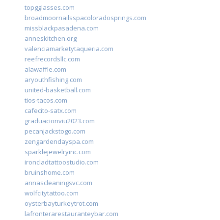
topgglasses.com
broadmoornailsspacoloradosprings.com
missblackpasadena.com
anneskitchen.org
valenciamarketytaqueria.com
reefrecordsllc.com
alawaffle.com
aryouthfishing.com
united-basketball.com
tios-tacos.com
cafecito-satx.com
graduacionviu2023.com
pecanjackstogo.com
zengardendayspa.com
sparklejewelryinc.com
ironcladtattoostudio.com
bruinshome.com
annascleaningsvc.com
wolfcitytattoo.com
oysterbayturkeytrot.com
lafronterarestauranteybar.com