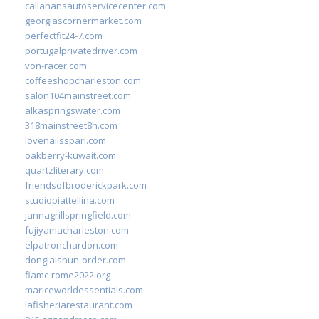
callahansautoservicecenter.com
georgiascornermarket.com
perfectfit24-7.com
portugalprivatedriver.com
von-racer.com
coffeeshopcharleston.com
salon104mainstreet.com
alkaspringswater.com
318mainstreet8h.com
lovenailsspari.com
oakberry-kuwait.com
quartzliterary.com
friendsofbroderickpark.com
studiopiattellina.com
jannagrillspringfield.com
fujiyamacharleston.com
elpatronchardon.com
donglaishun-order.com
fiamc-rome2022.org
mariceworldessentials.com
lafisheriarestaurant.com