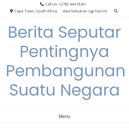
Skip
Call Us: +2782 444 YEAH
to
Cape Town, South Africa
data keluaran sgp hari ini
content
Berita Seputar
Pentingnya
Pembangunan
Suatu Negara
Menu