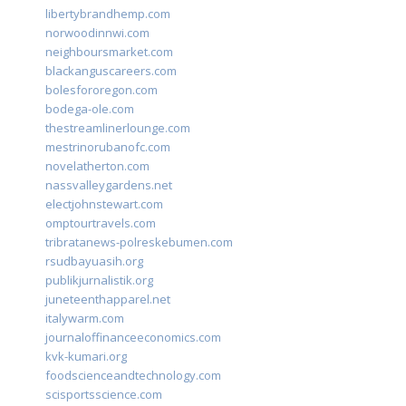
libertybrandhemp.com
norwoodinnwi.com
neighboursmarket.com
blackanguscareers.com
bolesfororegon.com
bodega-ole.com
thestreamlinerlounge.com
mestrinorubanofc.com
novelatherton.com
nassvalleygardens.net
electjohnstewart.com
omptourtravels.com
tribratanews-polreskebumen.com
rsudbayuasih.org
publikjurnalistik.org
juneteenthapparel.net
italywarm.com
journaloffinanceeconomics.com
kvk-kumari.org
foodscienceandtechnology.com
scisportsscience.com