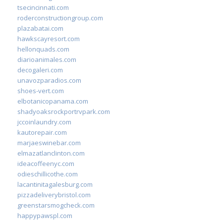
tsecincinnati.com
roderconstructiongroup.com
plazabatai.com
hawkscayresort.com
hellonquads.com
diarioanimales.com
decogaleri.com
unavozparadios.com
shoes-vert.com
elbotanicopanama.com
shadyoaksrockportrvpark.com
jccoinlaundry.com
kautorepair.com
marjaeswinebar.com
elmazatlanclinton.com
ideacoffeenyc.com
odieschillicothe.com
lacantinitagalesburg.com
pizzadeliverybristol.com
greenstarsmogcheck.com
happypawspl.com