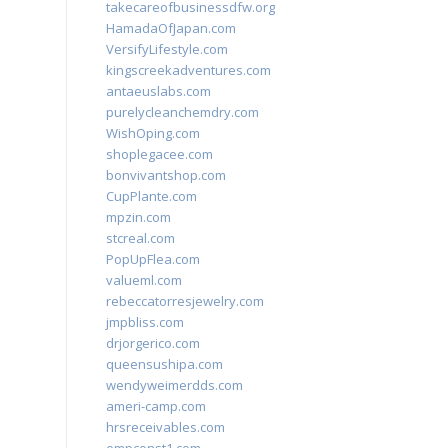
takecareofbusinessdfw.org
HamadaOfJapan.com
VersifyLifestyle.com
kingscreekadventures.com
antaeuslabs.com
purelycleanchemdry.com
WishOping.com
shoplegacee.com
bonvivantshop.com
CupPlante.com
mpzin.com
stcreal.com
PopUpFlea.com
valueml.com
rebeccatorresjewelry.com
jmpbliss.com
drjorgerico.com
queensushipa.com
wendyweimerdds.com
ameri-camp.com
hrsreceivables.com