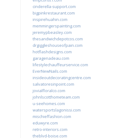
empconst1.com
cinderella-support.com
bigpinkrestaurant.com
inspirehuahin.com
memmingerspainting.com
jeremypbeasley.com
thesandwichdepotcos.com
drgiggleshouseofpain.com
hotflashdesigns.com
garagenadeau.com
lifestylechauffeurservice.com
EverNewNails.com
insideoutdecoratingcentre.com
salvatoresinpoint.com
jovialfloralco.com
johnlscotthometeam.com
u-seehomes.com
watersportslagonissi.com
mischieffashion.com
eduwyre.com
retro-interiors.com
theblvd-boise.com