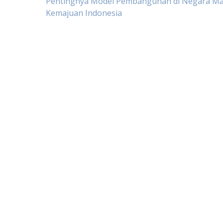
Post
Pentingnya Model Pembangunan di Negara Ma
Kemajuan Indonesia
navigation