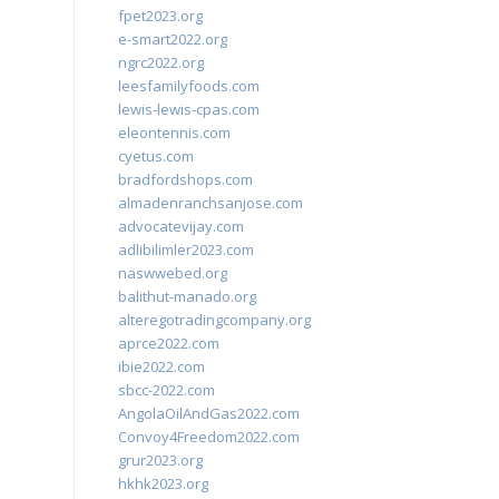
fpet2023.org
e-smart2022.org
ngrc2022.org
leesfamilyfoods.com
lewis-lewis-cpas.com
eleontennis.com
cyetus.com
bradfordshops.com
almadenranchsanjose.com
advocatevijay.com
adlibilimler2023.com
naswwebed.org
balithut-manado.org
alteregotradingcompany.org
aprce2022.com
ibie2022.com
sbcc-2022.com
AngolaOilAndGas2022.com
Convoy4Freedom2022.com
grur2023.org
hkhk2023.org