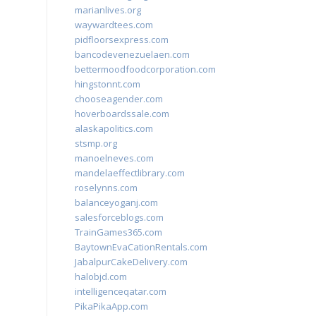
marianlives.org
waywardtees.com
pidfloorsexpress.com
bancodevenezuelaen.com
bettermoodfoodcorporation.com
hingstonnt.com
chooseagender.com
hoverboardssale.com
alaskapolitics.com
stsmp.org
manoelneves.com
mandelaeffectlibrary.com
roselynns.com
balanceyoganj.com
salesforceblogs.com
TrainGames365.com
BaytownEvaCationRentals.com
JabalpurCakeDelivery.com
halobjd.com
intelligenceqatar.com
PikaPikaApp.com