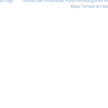
ju bagi
Inovasi dan Kreativitas: Kunci Pembangunan 
Maju Terbaik di Ind