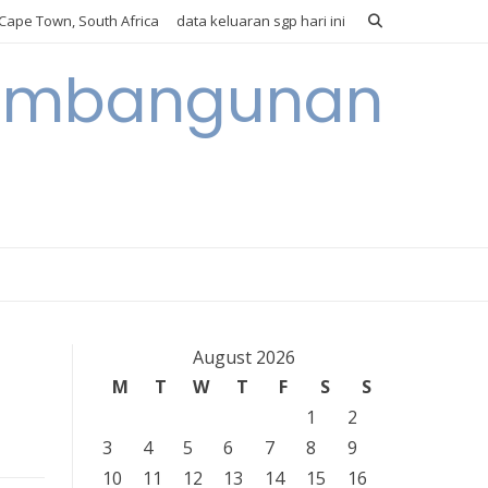
Cape Town, South Africa
data keluaran sgp hari ini
 Pembangunan
August 2026
M
T
W
T
F
S
S
1
2
3
4
5
6
7
8
9
10
11
12
13
14
15
16