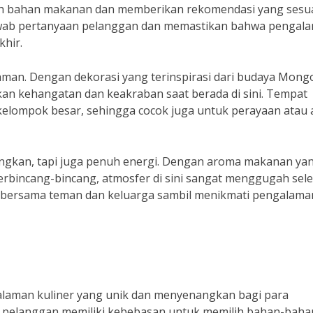
ih bahan makanan dan memberikan rekomendasi yang sesu
jawab pertanyaan pelanggan dan memastikan bahwa pengal
hir.
aman. Dengan dekorasi yang terinspirasi dari budaya Mongo
an kehangatan dan keakraban saat berada di sini. Tempat
elompok besar, sehingga cocok juga untuk perayaan atau 
angkan, tapi juga penuh energi. Dengan aroma makanan ya
bincang-bincang, atmosfer di sini sangat menggugah sele
l bersama teman dan keluarga sambil menikmati pengalama
galaman kuliner yang unik dan menyenangkan bagi para
 pelanggan memiliki kebebasan untuk memilih bahan-baha