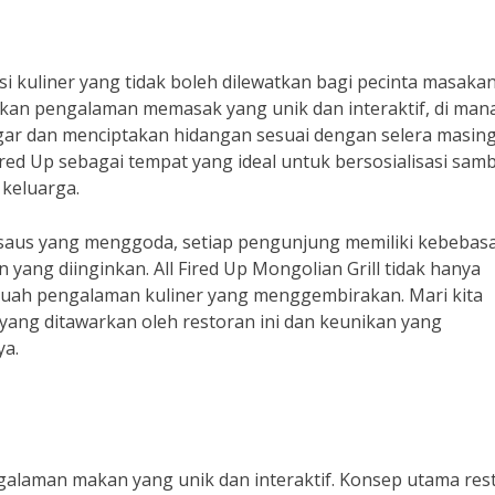
si kuliner yang tidak boleh dilewatkan bagi pecinta masakan
kan pengalaman memasak yang unik dan interaktif, di man
ar dan menciptakan hidangan sesuai dengan selera masing
red Up sebagai tempat yang ideal untuk bersosialisasi samb
keluarga.
 saus yang menggoda, setiap pengunjung memiliki kebebas
yang diinginkan. All Fired Up Mongolian Grill tidak hanya
ebuah pengalaman kuliner yang menggembirakan. Mari kita
yang ditawarkan oleh restoran ini dan keunikan yang
ya.
ngalaman makan yang unik dan interaktif. Konsep utama res