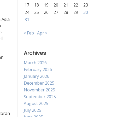
17
18
19
20
21
22
23
24
25
26
27
28
29
30
 Asia
31
a
-
« Feb
Apr »
il
Archives
an
March 2026
February 2026
January 2026
December 2025
November 2025
September 2025
August 2025
July 2025
toran