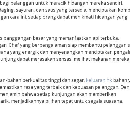
i bagi pelanggan untuk meracik hidangan mereka sendiri.
daging, sayuran, dan saus yang tersedia, menciptakan komb
gan cara ini, setiap orang dapat menikmati hidangan yang
atas panggangan besar yang memanfaatkan api terbuka,
ngan. Chef yang berpengalaman siap membantu pelanggan s
uasana yang energik dan menyenangkan menciptakan penga
ngunjung dapat merasakan sensasi melihat makanan mereka
an-bahan berkualitas tinggi dan segar.
keluaran hk
bahan 
memastikan rasa yang terbaik dan kepuasan pelanggan. De
ni menjamin bahwa setiap kunjungan akan memberikan
ik, menjadikannya pilihan tepat untuk segala suasana.