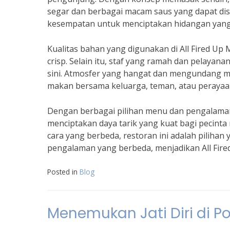
segar dan berbagai macam saus yang dapat di
kesempatan untuk menciptakan hidangan yang
Kualitas bahan yang digunakan di All Fired Up 
crisp. Selain itu, staf yang ramah dan pelay
sini. Atmosfer yang hangat dan mengundang me
makan bersama keluarga, teman, atau perayaa
Dengan berbagai pilihan menu dan pengalaman ya
menciptakan daya tarik yang kuat bagi pecinta
cara yang berbeda, restoran ini adalah piliha
pengalaman yang berbeda, menjadikan All Fired
Posted in
Blog
Menemukan Jati Diri di P