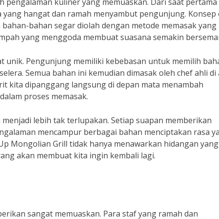
ah pengalaman kuliner yang memuaskan. Dari saat pertama 
na yang hangat dan ramah menyambut pengunjung. Konsep
a bahan-bahan segar diolah dengan metode memasak yang
 rempah yang menggoda membuat suasana semakin bersema
gat unik. Pengunjung memiliki kebebasan untuk memilih bah
 selera. Semua bahan ini kemudian dimasak oleh chef ahli di 
rit kita dipanggang langsung di depan mata menambah
at dalam proses memasak.
menjadi lebih tak terlupakan. Setiap suapan memberikan
engalaman mencampur berbagai bahan menciptakan rasa y
d Up Mongolian Grill tidak hanya menawarkan hidangan yang
ng akan membuat kita ingin kembali lagi.
 diberikan sangat memuaskan. Para staf yang ramah dan