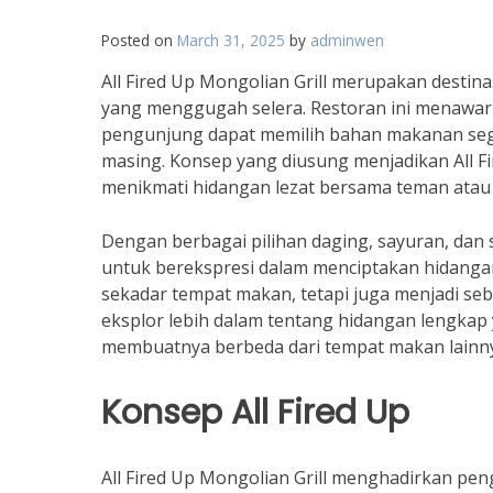
Posted on
March 31, 2025
by
adminwen
All Fired Up Mongolian Grill merupakan destina
yang menggugah selera. Restoran ini menawar
pengunjung dapat memilih bahan makanan seg
masing. Konsep yang diusung menjadikan All Fi
menikmati hidangan lezat bersama teman atau 
Dengan berbagai pilihan daging, sayuran, dan
untuk berekspresi dalam menciptakan hidangan 
sekadar tempat makan, tetapi juga menjadi s
eksplor lebih dalam tentang hidangan lengkap 
membuatnya berbeda dari tempat makan lainn
Konsep All Fired Up
All Fired Up Mongolian Grill menghadirkan pe