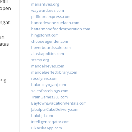
kali
marianlives.org
 open
waywardtees.com
pidfloorsexpress.com
ngat.
bancodevenezuelaen.com
bettermoodfoodcorporation.com
hingstonnt.com
an
chooseagender.com
atas
hoverboardssale.com
alaskapolitics.com
stsmp.org
manoelneves.com
mandelaeffectlibrary.com
roselynns.com
ang
balanceyoganj.com
salesforceblogs.com
TrainGames365.com
BaytownEvaCationRentals.com
JabalpurCakeDelivery.com
halobjd.com
intelligenceqatar.com
PikaPikaApp.com