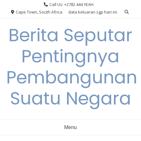
Skip
Call Us: +2782 444 YEAH
to
Cape Town, South Africa
data keluaran sgp hari ini
content
Berita Seputar
Pentingnya
Pembangunan
Suatu Negara
Menu