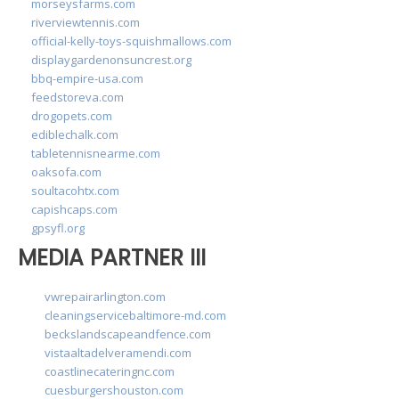
morseysfarms.com
riverviewtennis.com
official-kelly-toys-squishmallows.com
displaygardenonsuncrest.org
bbq-empire-usa.com
feedstoreva.com
drogopets.com
ediblechalk.com
tabletennisnearme.com
oaksofa.com
soultacohtx.com
capishcaps.com
gpsyfl.org
MEDIA PARTNER III
vwrepairarlington.com
cleaningservicebaltimore-md.com
beckslandscapeandfence.com
vistaaltadelveramendi.com
coastlinecateringnc.com
cuesburgershouston.com