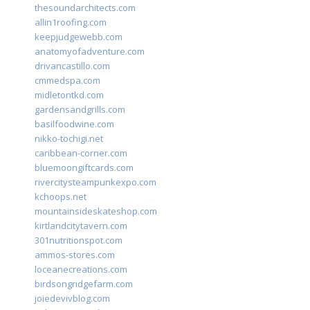
thesoundarchitects.com
allin1roofing.com
keepjudgewebb.com
anatomyofadventure.com
drivancastillo.com
cmmedspa.com
midletontkd.com
gardensandgrills.com
basilfoodwine.com
nikko-tochigi.net
caribbean-corner.com
bluemoongiftcards.com
rivercitysteampunkexpo.com
kchoops.net
mountainsideskateshop.com
kirtlandcitytavern.com
301nutritionspot.com
ammos-stores.com
loceanecreations.com
birdsongridgefarm.com
joiedevivblog.com