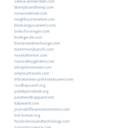
valera-amsterdam.com
libertybrandhemp.com
norwoodinnwi.com
neighboursmarket.com
blackanguscareers.com
bolesfororegon.com
bodega-ole.com
thestreamlinerlounge.com
mestrinorubanofc.com
novelatherton.com
nassvalleygardens.net
electjohnstewart.com
omptourtravels.com
tribratanews-polreskebumen.com
rsudbayuasih.org
publikjurnalistik.org
juneteenthapparel.net
italywarm.com
journaloffinanceeconomics.com
kvk-kumari.org
foodscienceandtechnology.com
scisportsscience.com