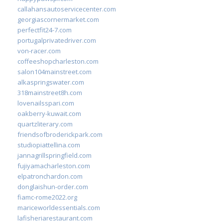
callahansautoservicecenter.com
georgiascornermarket.com
perfectfit24-7.com
portugalprivatedriver.com
von-racer.com
coffeeshopcharleston.com
salon104mainstreet.com
alkaspringswater.com
318mainstreet8h.com
lovenailsspari.com
oakberry-kuwait.com
quartzliterary.com
friendsofbroderickpark.com
studiopiattellina.com
jannagrillspringfield.com
fujiyamacharleston.com
elpatronchardon.com
donglaishun-order.com
fiamc-rome2022.org
mariceworldessentials.com
lafisheriarestaurant.com