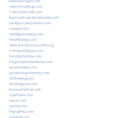
balanceyoganj.com
salesforceblogs.com
TrainGames365.com
BaytownEvaCationRentals.com
JabalpurCakeDelivery.com
halobjd.com
intelligenceqatar.com
PikaPikaApp.com
takecareofbusinessdfw.org
HamadaOfJapan.com
VersifyLifestyle.com
kingscreekadventures.com
antaeuslabs.com
purelycleanchemdry.com
WishOping.com
shoplegacee.com
bonvivantshop.com
CupPlante.com
mpzin.com
stcreal.com
PopUpFlea.com
valueml.com