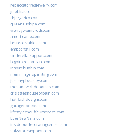
rebeccatorresjewelry.com
jmpbliss.com
drjorgerico.com
queensushipa.com
wendyweimerdds.com
ameri-camp.com
hrsreceivables.com
empconst1.com
cinderella-support.com
bigpinkrestaurant.com
inspirehuahin.com
memmingerspainting.com
jeremypbeasley.com
thesandwichdepotcos.com
drgiggleshouseofpain.com
hotflashdesigns.com
garagenadeau.com
lifestylechauffeurservice.com
EverNewNails.com
insideoutdecoratingcentre.com
salvatoresinpoint.com