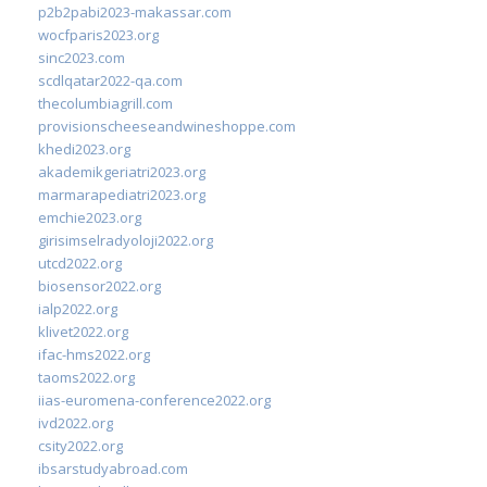
p2b2pabi2023-makassar.com
wocfparis2023.org
sinc2023.com
scdlqatar2022-qa.com
thecolumbiagrill.com
provisionscheeseandwineshoppe.com
khedi2023.org
akademikgeriatri2023.org
marmarapediatri2023.org
emchie2023.org
girisimselradyoloji2022.org
utcd2022.org
biosensor2022.org
ialp2022.org
klivet2022.org
ifac-hms2022.org
taoms2022.org
iias-euromena-conference2022.org
ivd2022.org
csity2022.org
ibsarstudyabroad.com