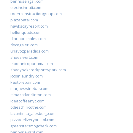
bennusehgall.com
tsecincinnati.com
roderconstructiongroup.com
plazabatai.com
hawkscayresort.com
hellonquads.com
diarioanimales.com
decogaleri.com
unavozparadios.com
shoes-vert.com
elbotanicopanama.com
shadyoaksrockportrvpark.com
jccoinlaundry.com
kautorepair.com
marjaeswinebar.com
elmazatlanclinton.com
ideacoffeenyc.com
odieschillicothe.com
lacantinitagalesburg.com
pizzadeliverybristol.com
greenstarsmogcheck.com
happypawspl.com