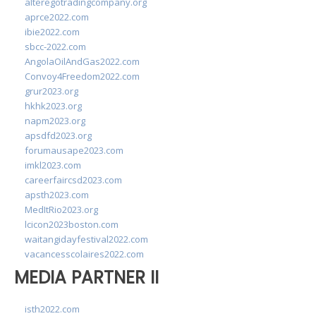
alteregotradingcompany.org
aprce2022.com
ibie2022.com
sbcc-2022.com
AngolaOilAndGas2022.com
Convoy4Freedom2022.com
grur2023.org
hkhk2023.org
napm2023.org
apsdfd2023.org
forumausape2023.com
imkl2023.com
careerfaircsd2023.com
apsth2023.com
MedItRio2023.org
lcicon2023boston.com
waitangidayfestival2022.com
vacancesscolaires2022.com
MEDIA PARTNER II
isth2022.com