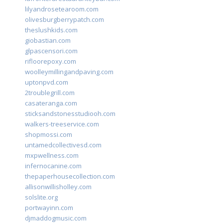
lilyandrosetearoom.com
olivesburgberrypatch.com
theslushkids.com
giobastian.com
glpascensori.com
rifloorepoxy.com
woolleymillingandpaving.com
uptonpvd.com
2troublegrill.com
casateranga.com
sticksandstonesstudiooh.com
walkers-treeservice.com
shopmossi.com
untamedcollectivesd.com
mxpwellness.com
infernocanine.com
thepaperhousecollection.com
allisonwillisholley.com
solslite.org
portwayinn.com
djmaddogmusic.com