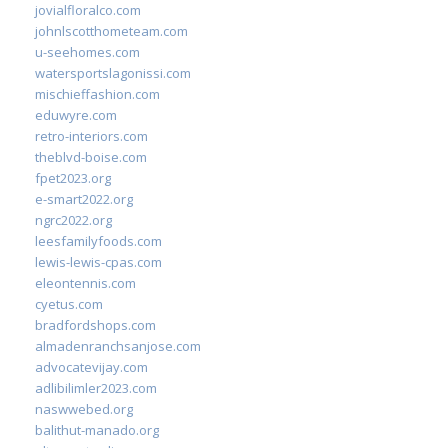
jovialfloralco.com
johnlscotthometeam.com
u-seehomes.com
watersportslagonissi.com
mischieffashion.com
eduwyre.com
retro-interiors.com
theblvd-boise.com
fpet2023.org
e-smart2022.org
ngrc2022.org
leesfamilyfoods.com
lewis-lewis-cpas.com
eleontennis.com
cyetus.com
bradfordshops.com
almadenranchsanjose.com
advocatevijay.com
adlibilimler2023.com
naswwebed.org
balithut-manado.org