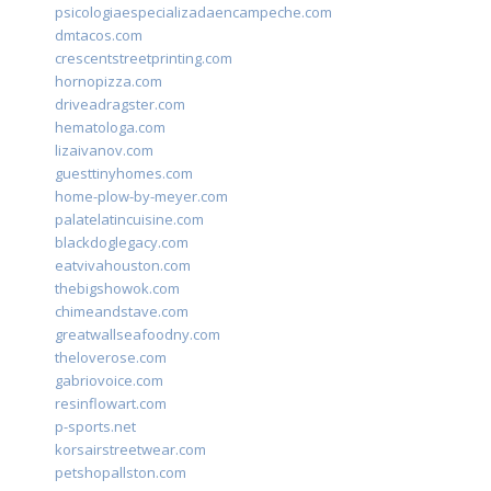
psicologiaespecializadaencampeche.com
dmtacos.com
crescentstreetprinting.com
hornopizza.com
driveadragster.com
hematologa.com
lizaivanov.com
guesttinyhomes.com
home-plow-by-meyer.com
palatelatincuisine.com
blackdoglegacy.com
eatvivahouston.com
thebigshowok.com
chimeandstave.com
greatwallseafoodny.com
theloverose.com
gabriovoice.com
resinflowart.com
p-sports.net
korsairstreetwear.com
petshopallston.com