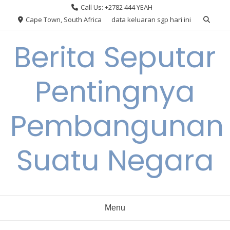
Skip
Call Us: +2782 444 YEAH
to
Cape Town, South Africa
data keluaran sgp hari ini
content
Berita Seputar
Pentingnya
Pembangunan
Suatu Negara
Menu