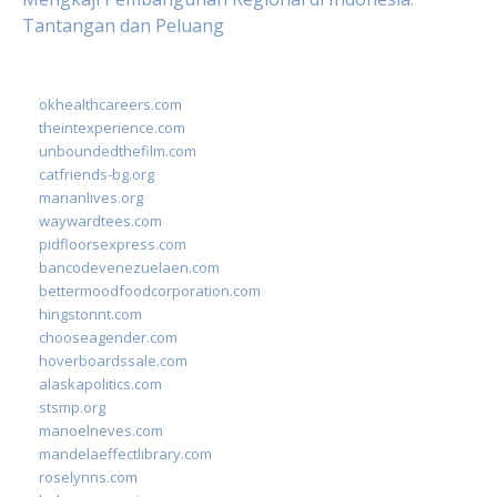
Tantangan dan Peluang
okhealthcareers.com
theintexperience.com
unboundedthefilm.com
catfriends-bg.org
marianlives.org
waywardtees.com
pidfloorsexpress.com
bancodevenezuelaen.com
bettermoodfoodcorporation.com
hingstonnt.com
chooseagender.com
hoverboardssale.com
alaskapolitics.com
stsmp.org
manoelneves.com
mandelaeffectlibrary.com
roselynns.com