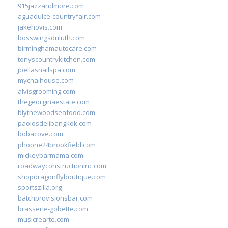
915jazzandmore.com
aguadulce-countryfair.com
jakehovis.com
bosswingsduluth.com
birminghamautocare.com
tonyscountrykitchen.com
jbellasnailspa.com
mychaihouse.com
alvisgrooming.com
thegeorginaestate.com
blythewoodseafood.com
paolosdelibangkok.com
bobacove.com
phoone24brookfield.com
mickeybarmama.com
roadwayconstructioninc.com
shopdragonflyboutique.com
sportszilla.org
batchprovisionsbar.com
brasserie-gobette.com
musicrearte.com