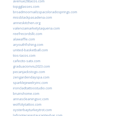
avenue26tacos.com
topgglasses.com
broadmoornailsspacoloradosprings.com
missblackpasadena.com
anneskitchen.org
valenciamarketytaqueria.com
reefrecordsllc.com
alawaffle.com
aryouthfishing.com
united-basketball.com
tios-tacos.com
cafecito-satx.com
graduacionviu2023.com
pecanjackstogo.com
zengardendayspa.com
sparklejewelryinc.com
ironcladtattoostudio.com
bruinshome.com
annascleaningsvc.com
wolfcitytattoo.com
oysterbayturkeytrot.com
lafronterarestauranteybar.com