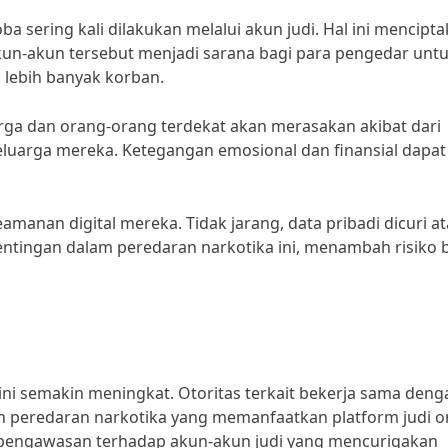
oba sering kali dilakukan melalui akun judi. Hal ini mencipt
Akun-akun tersebut menjadi sarana bagi para pengedar unt
lebih banyak korban.
arga dan orang-orang terdekat akan merasakan akibat dari
eluarga mereka. Ketegangan emosional dan finansial dapat
anan digital mereka. Tidak jarang, data pribadi dicuri a
ntingan dalam peredaran narkotika ini, menambah risiko 
i semakin meningkat. Otoritas terkait bekerja sama deng
peredaran narkotika yang memanfaatkan platform judi on
n pengawasan terhadap akun-akun judi yang mencurigakan