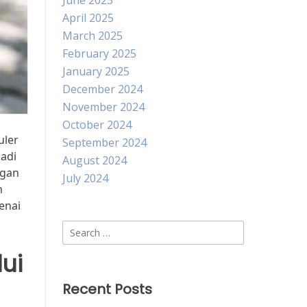
June 2025
April 2025
March 2025
February 2025
January 2025
December 2024
November 2024
October 2024
uler
September 2024
jadi
August 2024
ngan
July 2024
n
enai
Search
for:
ui
Recent Posts