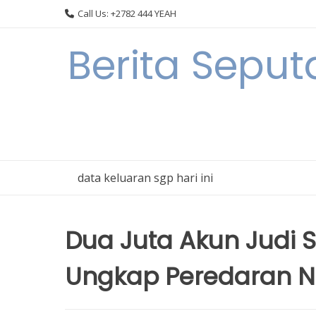
Skip
Call Us: +2782 444 YEAH
to
content
Berita Sepu
data keluaran sgp hari ini
Dua Juta Akun Judi Slo
Ungkap Peredaran N