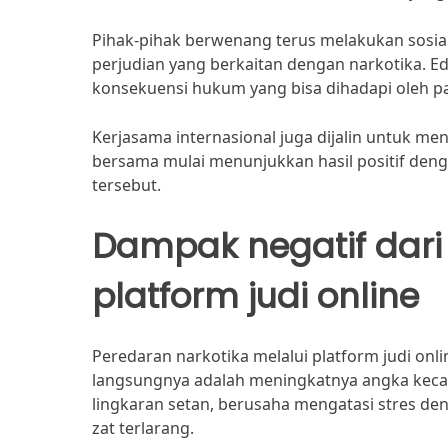
Pihak-pihak berwenang terus melakukan sosial
perjudian yang berkaitan dengan narkotika. E
konsekuensi hukum yang bisa dihadapi oleh p
Kerjasama internasional juga dijalin untuk men
bersama mulai menunjukkan hasil positif deng
tersebut.
Dampak negatif dari
platform judi online
Peredaran narkotika melalui platform judi on
langsungnya adalah meningkatnya angka kecan
lingkaran setan, berusaha mengatasi stres d
zat terlarang.