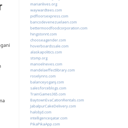
r
marianlives.org
waywardtees.com
pidfloorsexpress.com
bancodevenezuelaen.com
bettermoodfoodcorporation.com
hingstonnt.com
chooseagender.com
ngani
hoverboardssale.com
alaskapolitics.com
stsmp.org
manoelneves.com
n
mandelaeffectlibrary.com
roselynns.com
balanceyoganj.com
salesforceblogs.com
TrainGames365.com
BaytownEvaCationRentals.com
ama
JabalpurCakeDelivery.com
halobjd.com
intelligenceqatar.com
PikaPikaApp.com