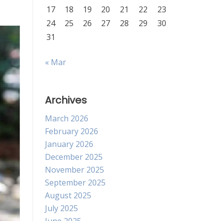
17
18
19
20
21
22
23
24
25
26
27
28
29
30
31
« Mar
Archives
March 2026
February 2026
January 2026
December 2025
November 2025
September 2025
August 2025
July 2025