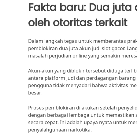
Fakta baru: Dua juta 
oleh otoritas terkait
Dalam langkah tegas untuk memberantas prakti
pemblokiran dua juta akun judi slot gacor. L
masalah perjudian online yang semakin meres
Akun-akun yang diblokir tersebut diduga terli
antara platform judi dan perdagangan barang
pengguna tidak menyadari bahwa aktivitas mer
besar.
Proses pemblokiran dilakukan setelah penyel
dengan berbagai lembaga untuk memastikan seti
secara cepat. Ini adalah upaya nyata untuk me
penyalahgunaan narkotika.