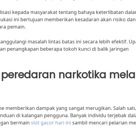
isasi kepada masyarakat tentang bahaya keterlibatan dal
dukasi ini bertujuan memberikan kesadaran akan risiko dan
ara pemain.
anggulangi masalah lintas batas ini secara lebih efektif. U
an penangkapan beberapa tokoh kunci di balik jaringan
 peredaran narkotika mela
line memberikan dampak yang sangat merugikan. Salah satu
duan di kalangan pengguna. Banyak individu terjebak da
engan bermain
slot gacor hari ini
sambil mencari pelarian mel