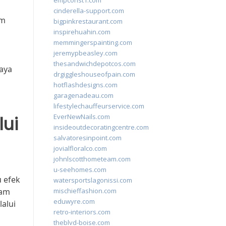
empconst1.com
cinderella-support.com
am
bigpinkrestaurant.com
inspirehuahin.com
memmingerspainting.com
jeremypbeasley.com
thesandwichdepotcos.com
paya
drgiggleshouseofpain.com
hotflashdesigns.com
garagenadeau.com
lifestylechauffeurservice.com
EverNewNails.com
lui
insideoutdecoratingcentre.com
salvatoresinpoint.com
jovialfloralco.com
johnlscotthometeam.com
u-seehomes.com
 efek
watersportslagonissi.com
mischieffashion.com
lam
eduwyre.com
alui
retro-interiors.com
theblvd-boise.com