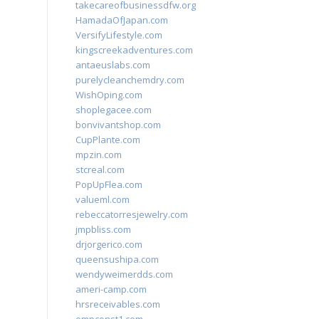
takecareofbusinessdfw.org
HamadaOfJapan.com
VersifyLifestyle.com
kingscreekadventures.com
antaeuslabs.com
purelycleanchemdry.com
WishOping.com
shoplegacee.com
bonvivantshop.com
CupPlante.com
mpzin.com
stcreal.com
PopUpFlea.com
valueml.com
rebeccatorresjewelry.com
jmpbliss.com
drjorgerico.com
queensushipa.com
wendyweimerdds.com
ameri-camp.com
hrsreceivables.com