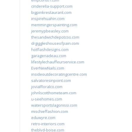
empconst1.com
cinderella-support.com
bigpinkrestaurant.com
inspirehuahin.com
memmingerspainting.com
jeremypbeasley.com
thesandwichdepotcos.com
drgiggleshouseofpain.com
hotflashdesigns.com
garagenadeau.com
lifestylechauffeurservice.com
EverNewNails.com
insideoutdecoratingcentre.com
salvatoresinpoint.com
jovialfloralco.com
johnlscotthometeam.com
u-seehomes.com
watersportslagonissi.com
mischieffashion.com
eduwyre.com
retro-interiors.com
theblvd-boise.com