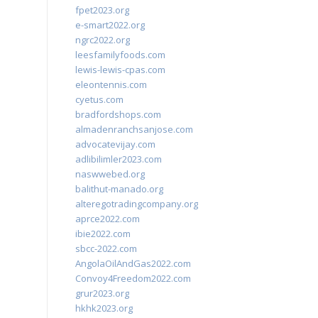
fpet2023.org
e-smart2022.org
ngrc2022.org
leesfamilyfoods.com
lewis-lewis-cpas.com
eleontennis.com
cyetus.com
bradfordshops.com
almadenranchsanjose.com
advocatevijay.com
adlibilimler2023.com
naswwebed.org
balithut-manado.org
alteregotradingcompany.org
aprce2022.com
ibie2022.com
sbcc-2022.com
AngolaOilAndGas2022.com
Convoy4Freedom2022.com
grur2023.org
hkhk2023.org