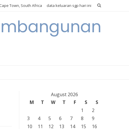
Cape Town, South Africa
data keluaran sgp hari ini
 Pembangunan
August 2026
M
T
W
T
F
S
S
1
2
3
4
5
6
7
8
9
10
11
12
13
14
15
16