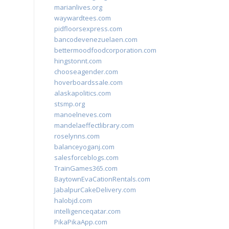
marianlives.org
waywardtees.com
pidfloorsexpress.com
bancodevenezuelaen.com
bettermoodfoodcorporation.com
hingstonnt.com
chooseagender.com
hoverboardssale.com
alaskapolitics.com
stsmp.org
manoelneves.com
mandelaeffectlibrary.com
roselynns.com
balanceyoganj.com
salesforceblogs.com
TrainGames365.com
BaytownEvaCationRentals.com
JabalpurCakeDelivery.com
halobjd.com
intelligenceqatar.com
PikaPikaApp.com