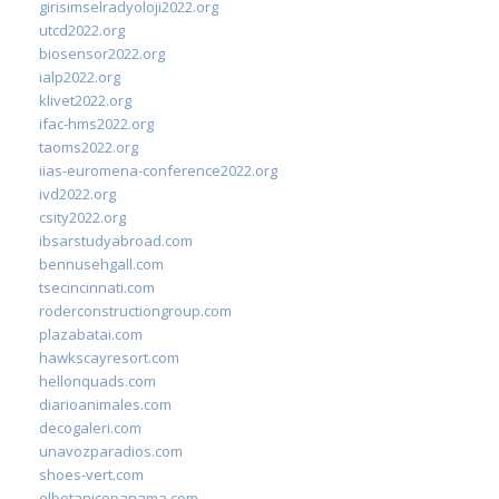
girisimselradyoloji2022.org
utcd2022.org
biosensor2022.org
ialp2022.org
klivet2022.org
ifac-hms2022.org
taoms2022.org
iias-euromena-conference2022.org
ivd2022.org
csity2022.org
ibsarstudyabroad.com
bennusehgall.com
tsecincinnati.com
roderconstructiongroup.com
plazabatai.com
hawkscayresort.com
hellonquads.com
diarioanimales.com
decogaleri.com
unavozparadios.com
shoes-vert.com
elbotanicopanama.com