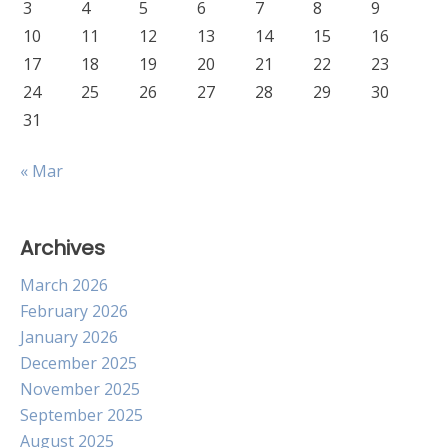
3
4
5
6
7
8
9
10
11
12
13
14
15
16
17
18
19
20
21
22
23
24
25
26
27
28
29
30
31
« Mar
Archives
March 2026
February 2026
January 2026
December 2025
November 2025
September 2025
August 2025