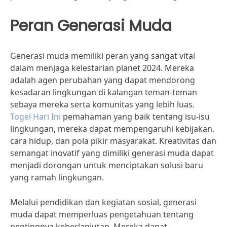
Peran Generasi Muda
Generasi muda memiliki peran yang sangat vital
dalam menjaga kelestarian planet 2024. Mereka
adalah agen perubahan yang dapat mendorong
kesadaran lingkungan di kalangan teman-teman
sebaya mereka serta komunitas yang lebih luas.
Togel Hari Ini
pemahaman yang baik tentang isu-isu
lingkungan, mereka dapat mempengaruhi kebijakan,
cara hidup, dan pola pikir masyarakat. Kreativitas dan
semangat inovatif yang dimiliki generasi muda dapat
menjadi dorongan untuk menciptakan solusi baru
yang ramah lingkungan.
Melalui pendidikan dan kegiatan sosial, generasi
muda dapat memperluas pengetahuan tentang
pentingnya keberlanjutan. Mereka dapat