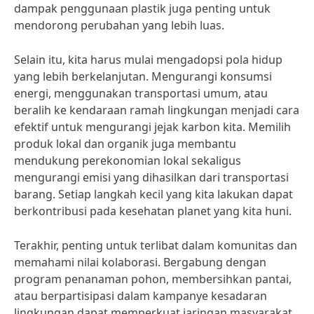
dampak penggunaan plastik juga penting untuk
mendorong perubahan yang lebih luas.
Selain itu, kita harus mulai mengadopsi pola hidup
yang lebih berkelanjutan. Mengurangi konsumsi
energi, menggunakan transportasi umum, atau
beralih ke kendaraan ramah lingkungan menjadi cara
efektif untuk mengurangi jejak karbon kita. Memilih
produk lokal dan organik juga membantu
mendukung perekonomian lokal sekaligus
mengurangi emisi yang dihasilkan dari transportasi
barang. Setiap langkah kecil yang kita lakukan dapat
berkontribusi pada kesehatan planet yang kita huni.
Terakhir, penting untuk terlibat dalam komunitas dan
memahami nilai kolaborasi. Bergabung dengan
program penanaman pohon, membersihkan pantai,
atau berpartisipasi dalam kampanye kesadaran
lingkungan dapat memperkuat jaringan masyarakat