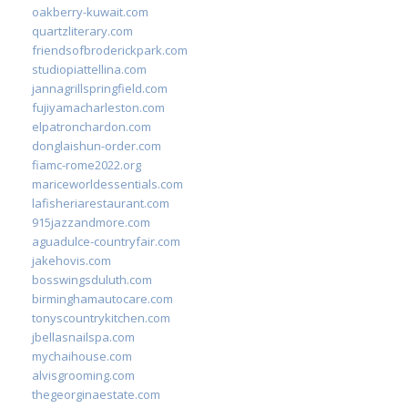
oakberry-kuwait.com
quartzliterary.com
friendsofbroderickpark.com
studiopiattellina.com
jannagrillspringfield.com
fujiyamacharleston.com
elpatronchardon.com
donglaishun-order.com
fiamc-rome2022.org
mariceworldessentials.com
lafisheriarestaurant.com
915jazzandmore.com
aguadulce-countryfair.com
jakehovis.com
bosswingsduluth.com
birminghamautocare.com
tonyscountrykitchen.com
jbellasnailspa.com
mychaihouse.com
alvisgrooming.com
thegeorginaestate.com