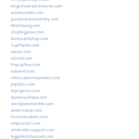
kingscreekadventures.com
antaeuslabs.com
purelycleanchemdry.com
WishOping.com
shoplegacee.com
bonvivantshop.com
CupPlante.com
mpzin.com
stcreal.com
PopUpFlea.com
valueml.com
rebeccatorresjewelry.com
jmpbliss.com
drjorgerico.com
queensushipa.com
wendyweimerdds.com
ameri-camp.com
hrsreceivables.com
empconst1.com
cinderella-support.com
bigpinkrestaurant.com