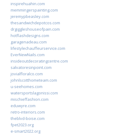
inspirehuahin.com
memmingerspainting.com
jeremypbeasley.com
thesandwichdepotcos.com
drgiggleshouseofpain.com
hotflashdesigns.com
garagenadeau.com
lifestylechauffeurservice.com
EverNewNails.com
insideoutdecoratingcentre.com
salvatoresinpoint.com
jovialfloralco.com
johnlscotthometeam.com
u-seehomes.com
watersportslagonissi.com
mischieffashion.com
eduwyre.com
retro-interiors.com
theblvd-boise.com
fpet2023.org
e-smart2022.org