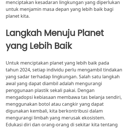
menciptakan kesadaran lingkungan yang diperlukan
untuk menjamin masa depan yang lebih baik bagi
planet kita.
Langkah Menuju Planet
yang Lebih Baik
Untuk menciptakan planet yang lebih baik pada
tahun 2024, setiap individu perlu mengambil tindakan
yang sadar terhadap lingkungan. Salah satu langkah
awal yang dapat diambil adalah mengurangi
penggunaan plastik sekali pakai. Dengan
mengadopsi kebiasaan membawa tas belanja sendiri,
menggunakan botol atau cangkir yang dapat
digunakan kembali, kita berkontribusi dalam
mengurangi limbah yang merusak ekosistem.
Edukasi diri dan orang-orang di sekitar kita tentang