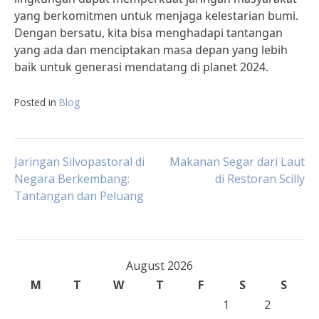
yang berkomitmen untuk menjaga kelestarian bumi.
Dengan bersatu, kita bisa menghadapi tantangan
yang ada dan menciptakan masa depan yang lebih
baik untuk generasi mendatang di planet 2024.
Posted in
Blog
Post
Jaringan Silvopastoral di
Makanan Segar dari Laut
Negara Berkembang:
di Restoran Scilly
Tantangan dan Peluang
navigation
August 2026
M
T
W
T
F
S
S
1
2