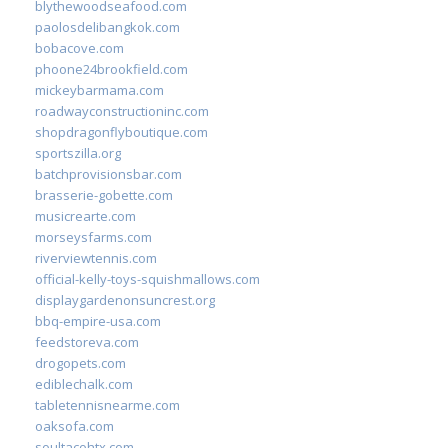
blythewoodseafood.com
paolosdelibangkok.com
bobacove.com
phoone24brookfield.com
mickeybarmama.com
roadwayconstructioninc.com
shopdragonflyboutique.com
sportszilla.org
batchprovisionsbar.com
brasserie-gobette.com
musicrearte.com
morseysfarms.com
riverviewtennis.com
official-kelly-toys-squishmallows.com
displaygardenonsuncrest.org
bbq-empire-usa.com
feedstoreva.com
drogopets.com
ediblechalk.com
tabletennisnearme.com
oaksofa.com
soultacohtx.com