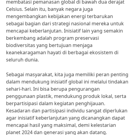
membatasi pemanasan global di bawah dua derajat
Celsius. Selain itu, banyak negara juga
mengembangkan kebijakan energi terbarukan
sebagai bagian dari strategi nasional mereka untuk
mencapai keberlanjutan. Inisiatif lain yang semakin
berkembang adalah program preservasi
biodiversitas yang bertujuan menjaga
keanekaragaman hayati di berbagai ekosistem di
seluruh dunia.
Sebagai masyarakat, kita juga memiliki peran penting
dalam mendukung inisiatif global ini melalui tindakan
sehari-hari. Ini bisa berupa pengurangan
penggunaan plastik, mendukung produk lokal, serta
berpartisipasi dalam kegiatan penghijauan.
Kesadaran dan partisipasi individu sangat diperlukan
agar inisiatif keberlanjutan yang dicanangkan dapat
mencapai hasil yang maksimal, demi kelestarian
planet 2024 dan generasi yang akan datang.