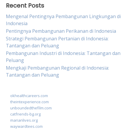
Recent Posts
Mengenal Pentingnya Pembangunan Lingkungan di
Indonesia
Pentingnya Pembangunan Perikanan di Indonesia
Strategi Pembangunan Pertanian di Indonesia:
Tantangan dan Peluang
Pembangunan Industri di Indonesia: Tantangan dan
Peluang
Mengkaji Pembangunan Regional di Indonesia:
Tantangan dan Peluang
okhealthcareers.com
theintexperience.com
unboundedthefilm.com
catfriends-bg.org
marianlives.org
waywardtees.com