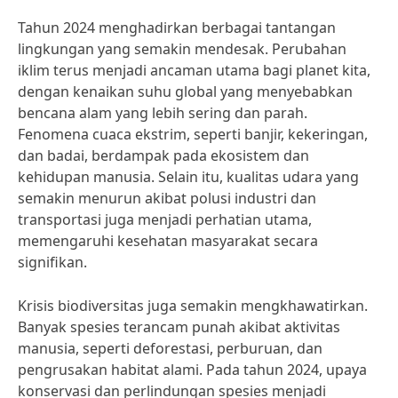
Tahun 2024 menghadirkan berbagai tantangan
lingkungan yang semakin mendesak. Perubahan
iklim terus menjadi ancaman utama bagi planet kita,
dengan kenaikan suhu global yang menyebabkan
bencana alam yang lebih sering dan parah.
Fenomena cuaca ekstrim, seperti banjir, kekeringan,
dan badai, berdampak pada ekosistem dan
kehidupan manusia. Selain itu, kualitas udara yang
semakin menurun akibat polusi industri dan
transportasi juga menjadi perhatian utama,
memengaruhi kesehatan masyarakat secara
signifikan.
Krisis biodiversitas juga semakin mengkhawatirkan.
Banyak spesies terancam punah akibat aktivitas
manusia, seperti deforestasi, perburuan, dan
pengrusakan habitat alami. Pada tahun 2024, upaya
konservasi dan perlindungan spesies menjadi