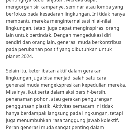
mengorganisir kampanye, seminar, atau lomba yang
berfokus pada kesadaran lingkungan. Ini tidak hanya
membantu mereka menginternalisasi nilai-nilai
lingkungan, tetapi juga dapat menginspirasi orang
lain untuk bertindak. Dengan mengedukasi diri
sendiri dan orang lain, generasi muda berkontribusi
pada perubahan positif yang dibutuhkan untuk
planet 2024.
Selain itu, keterlibatan aktif dalam gerakan
lingkungan juga bisa menjadi salah satu cara
generasi muda mengekspresikan kepedulian mereka.
Misalnya, ikut serta dalam aksi bersih-bersih,
penanaman pohon, atau gerakan pengurangan
penggunaan plastik. Aktivitas semacam ini tidak
hanya berdampak langsung pada lingkungan, tetapi
juga menumbuhkan rasa tanggung jawab kolektif.
Peran generasi muda sangat penting dalam