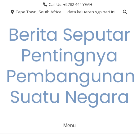
Skip
Call Us: +2782 444 YEAH
to
Cape Town, South Africa
data keluaran sgp hari ini
content
Berita Seputar
Pentingnya
Pembangunan
Suatu Negara
Menu