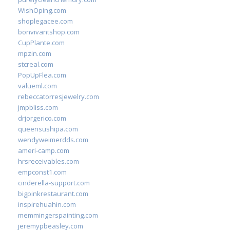
WishOping.com
shoplegacee.com
bonvivantshop.com
CupPlante.com
mpzin.com
stcreal.com
PopUpFlea.com
valueml.com
rebeccatorresjewelry.com
jmpbliss.com
drjorgerico.com
queensushipa.com
wendyweimerdds.com
ameri-camp.com
hrsreceivables.com
empconst1.com
cinderella-support.com
bigpinkrestaurant.com
inspirehuahin.com
memmingerspainting.com
jeremypbeasley.com