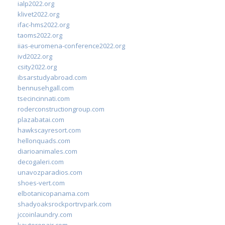
ialp2022.org
klivet2022.org
ifac-hms2022.org
taoms2022.org
iias-euromena-conference2022.org
ivd2022.org
csity2022.org
ibsarstudyabroad.com
bennusehgall.com
tsecincinnati.com
roderconstructiongroup.com
plazabatai.com
hawkscayresort.com
hellonquads.com
diarioanimales.com
decogaleri.com
unavozparadios.com
shoes-vert.com
elbotanicopanama.com
shadyoaksrockportrvpark.com
jccoinlaundry.com
kautorepair.com