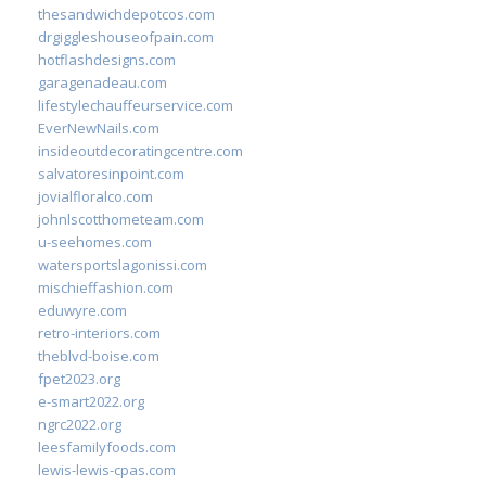
thesandwichdepotcos.com
drgiggleshouseofpain.com
hotflashdesigns.com
garagenadeau.com
lifestylechauffeurservice.com
EverNewNails.com
insideoutdecoratingcentre.com
salvatoresinpoint.com
jovialfloralco.com
johnlscotthometeam.com
u-seehomes.com
watersportslagonissi.com
mischieffashion.com
eduwyre.com
retro-interiors.com
theblvd-boise.com
fpet2023.org
e-smart2022.org
ngrc2022.org
leesfamilyfoods.com
lewis-lewis-cpas.com