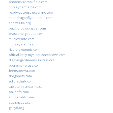
phoone24brookfield.com
mickeybarmama.com
roadwayconstructioninc.com
shopdragonflyboutique.com
sportszilla.org
batchprovisionsbar.com
brasserie-gobette.com
musicrearte.com
morseysfarms.com
riverviewtennis.com
official-kelly-toys-squishmallows.com
displaygardenonsuncrest.org
bbq-empire-usa.com
feedstoreva.com
drogopets.com
ediblechalk.com
tabletennisnearme.com
oaksofa.com
soultacohtx.com
capishcaps.com
gpsyfl.org