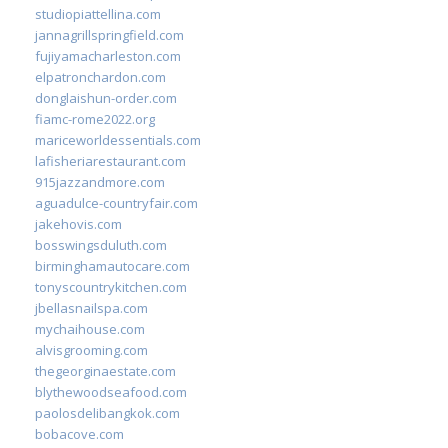
studiopiattellina.com
jannagrillspringfield.com
fujiyamacharleston.com
elpatronchardon.com
donglaishun-order.com
fiamc-rome2022.org
mariceworldessentials.com
lafisheriarestaurant.com
915jazzandmore.com
aguadulce-countryfair.com
jakehovis.com
bosswingsduluth.com
birminghamautocare.com
tonyscountrykitchen.com
jbellasnailspa.com
mychaihouse.com
alvisgrooming.com
thegeorginaestate.com
blythewoodseafood.com
paolosdelibangkok.com
bobacove.com