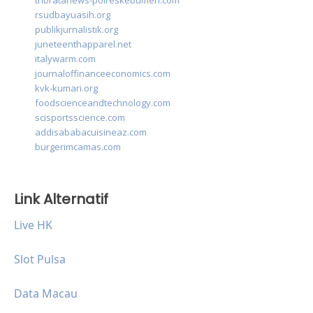
tribratanews-polreskebumen.com
rsudbayuasih.org
publikjurnalistik.org
juneteenthapparel.net
italywarm.com
journaloffinanceeconomics.com
kvk-kumari.org
foodscienceandtechnology.com
scisportsscience.com
addisababacuisineaz.com
burgerimcamas.com
Link Alternatif
Live HK
Slot Pulsa
Data Macau