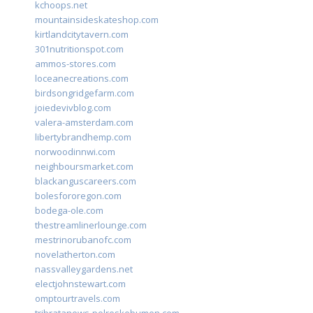
kchoops.net
mountainsideskateshop.com
kirtlandcitytavern.com
301nutritionspot.com
ammos-stores.com
loceanecreations.com
birdsongridgefarm.com
joiedevivblog.com
valera-amsterdam.com
libertybrandhemp.com
norwoodinnwi.com
neighboursmarket.com
blackanguscareers.com
bolesfororegon.com
bodega-ole.com
thestreamlinerlounge.com
mestrinorubanofc.com
novelatherton.com
nassvalleygardens.net
electjohnstewart.com
omptourtravels.com