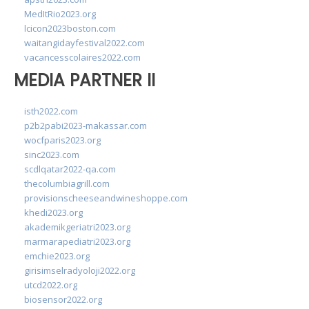
MedItRio2023.org
lcicon2023boston.com
waitangidayfestival2022.com
vacancesscolaires2022.com
MEDIA PARTNER II
isth2022.com
p2b2pabi2023-makassar.com
wocfparis2023.org
sinc2023.com
scdlqatar2022-qa.com
thecolumbiagrill.com
provisionscheeseandwineshoppe.com
khedi2023.org
akademikgeriatri2023.org
marmarapediatri2023.org
emchie2023.org
girisimselradyoloji2022.org
utcd2022.org
biosensor2022.org