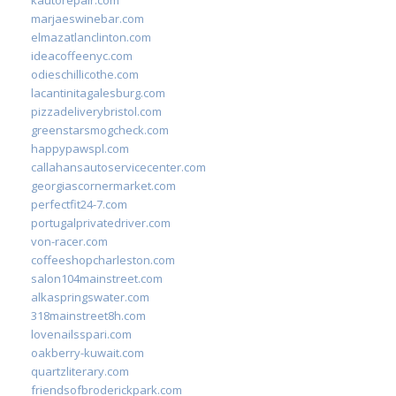
marjaeswinebar.com
elmazatlanclinton.com
ideacoffeenyc.com
odieschillicothe.com
lacantinitagalesburg.com
pizzadeliverybristol.com
greenstarsmogcheck.com
happypawspl.com
callahansautoservicecenter.com
georgiascornermarket.com
perfectfit24-7.com
portugalprivatedriver.com
von-racer.com
coffeeshopcharleston.com
salon104mainstreet.com
alkaspringswater.com
318mainstreet8h.com
lovenailsspari.com
oakberry-kuwait.com
quartzliterary.com
friendsofbroderickpark.com