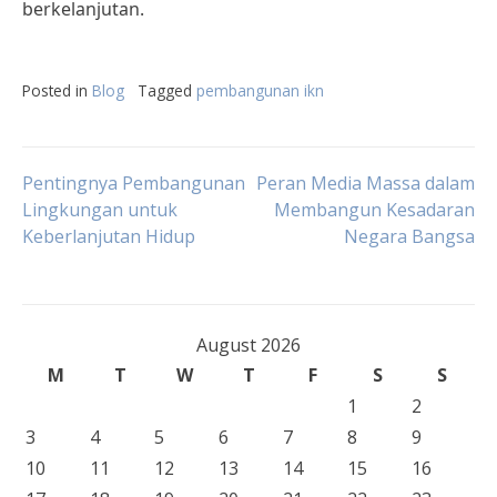
berkelanjutan.
Posted in
Blog
Tagged
pembangunan ikn
Post
Pentingnya Pembangunan
Peran Media Massa dalam
Lingkungan untuk
Membangun Kesadaran
Keberlanjutan Hidup
Negara Bangsa
navigation
August 2026
M
T
W
T
F
S
S
1
2
3
4
5
6
7
8
9
10
11
12
13
14
15
16