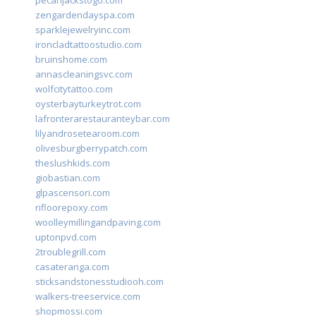
pecanjackstogo.com
zengardendayspa.com
sparklejewelryinc.com
ironcladtattoostudio.com
bruinshome.com
annascleaningsvc.com
wolfcitytattoo.com
oysterbayturkeytrot.com
lafronterarestauranteybar.com
lilyandrosetearoom.com
olivesburgberrypatch.com
theslushkids.com
giobastian.com
glpascensori.com
rifloorepoxy.com
woolleymillingandpaving.com
uptonpvd.com
2troublegrill.com
casateranga.com
sticksandstonesstudiooh.com
walkers-treeservice.com
shopmossi.com