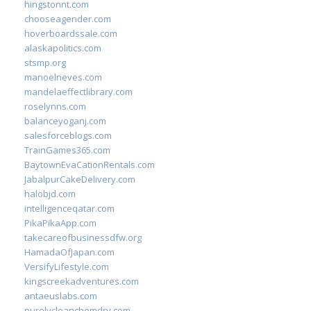
hingstonnt.com
chooseagender.com
hoverboardssale.com
alaskapolitics.com
stsmp.org
manoelneves.com
mandelaeffectlibrary.com
roselynns.com
balanceyoganj.com
salesforceblogs.com
TrainGames365.com
BaytownEvaCationRentals.com
JabalpurCakeDelivery.com
halobjd.com
intelligenceqatar.com
PikaPikaApp.com
takecareofbusinessdfw.org
HamadaOfJapan.com
VersifyLifestyle.com
kingscreekadventures.com
antaeuslabs.com
purelycleanchemdry.com