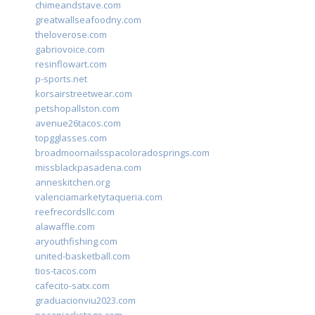
chimeandstave.com
greatwallseafoodny.com
theloverose.com
gabriovoice.com
resinflowart.com
p-sports.net
korsairstreetwear.com
petshopallston.com
avenue26tacos.com
topgglasses.com
broadmoornailsspacoloradosprings.com
missblackpasadena.com
anneskitchen.org
valenciamarketytaqueria.com
reefrecordsllc.com
alawaffle.com
aryouthfishing.com
united-basketball.com
tios-tacos.com
cafecito-satx.com
graduacionviu2023.com