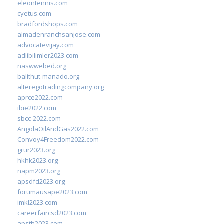
eleontennis.com
cyetus.com
bradfordshops.com
almadenranchsanjose.com
advocatevijay.com
adlibilimler2023.com
naswwebed.org
balithut-manado.org
alteregotradingcompany.org
aprce2022.com
ibie2022.com
sbcc-2022.com
AngolaOilAndGas2022.com
Convoy4Freedom2022.com
grur2023.org
hkhk2023.org
napm2023.org
apsdfd2023.org
forumausape2023.com
imkl2023.com
careerfaircsd2023.com
apsth2023.com