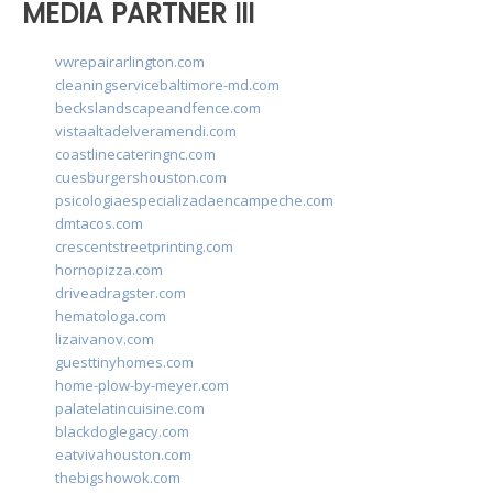
MEDIA PARTNER III
vwrepairarlington.com
cleaningservicebaltimore-md.com
beckslandscapeandfence.com
vistaaltadelveramendi.com
coastlinecateringnc.com
cuesburgershouston.com
psicologiaespecializadaencampeche.com
dmtacos.com
crescentstreetprinting.com
hornopizza.com
driveadragster.com
hematologa.com
lizaivanov.com
guesttinyhomes.com
home-plow-by-meyer.com
palatelatincuisine.com
blackdoglegacy.com
eatvivahouston.com
thebigshowok.com