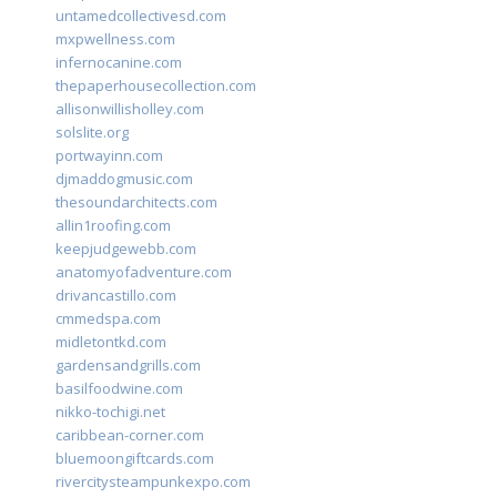
untamedcollectivesd.com
mxpwellness.com
infernocanine.com
thepaperhousecollection.com
allisonwillisholley.com
solslite.org
portwayinn.com
djmaddogmusic.com
thesoundarchitects.com
allin1roofing.com
keepjudgewebb.com
anatomyofadventure.com
drivancastillo.com
cmmedspa.com
midletontkd.com
gardensandgrills.com
basilfoodwine.com
nikko-tochigi.net
caribbean-corner.com
bluemoongiftcards.com
rivercitysteampunkexpo.com