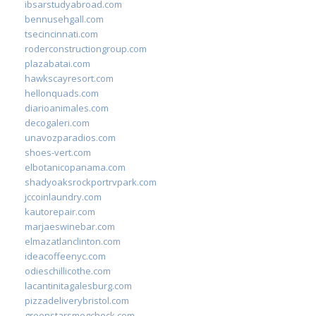
ibsarstudyabroad.com
bennusehgall.com
tsecincinnati.com
roderconstructiongroup.com
plazabatai.com
hawkscayresort.com
hellonquads.com
diarioanimales.com
decogaleri.com
unavozparadios.com
shoes-vert.com
elbotanicopanama.com
shadyoaksrockportrvpark.com
jccoinlaundry.com
kautorepair.com
marjaeswinebar.com
elmazatlanclinton.com
ideacoffeenyc.com
odieschillicothe.com
lacantinitagalesburg.com
pizzadeliverybristol.com
greenstarsmogcheck.com