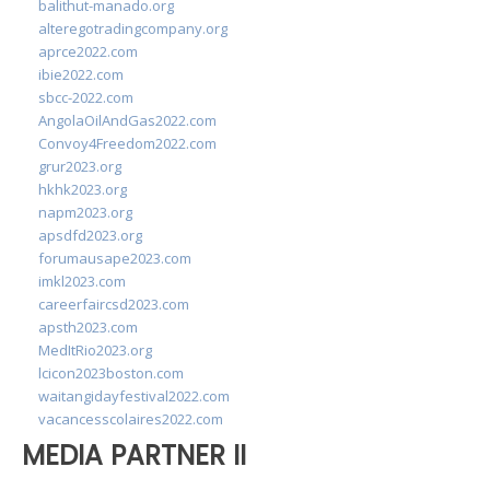
balithut-manado.org
alteregotradingcompany.org
aprce2022.com
ibie2022.com
sbcc-2022.com
AngolaOilAndGas2022.com
Convoy4Freedom2022.com
grur2023.org
hkhk2023.org
napm2023.org
apsdfd2023.org
forumausape2023.com
imkl2023.com
careerfaircsd2023.com
apsth2023.com
MedItRio2023.org
lcicon2023boston.com
waitangidayfestival2022.com
vacancesscolaires2022.com
MEDIA PARTNER II