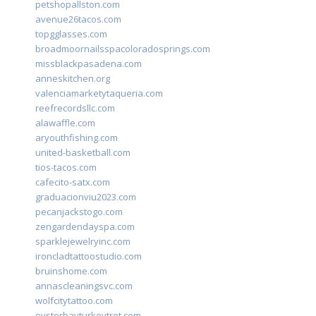
petshopallston.com
avenue26tacos.com
topgglasses.com
broadmoornailsspacoloradosprings.com
missblackpasadena.com
anneskitchen.org
valenciamarketytaqueria.com
reefrecordsllc.com
alawaffle.com
aryouthfishing.com
united-basketball.com
tios-tacos.com
cafecito-satx.com
graduacionviu2023.com
pecanjackstogo.com
zengardendayspa.com
sparklejewelryinc.com
ironcladtattoostudio.com
bruinshome.com
annascleaningsvc.com
wolfcitytattoo.com
oysterbayturkeytrot.com