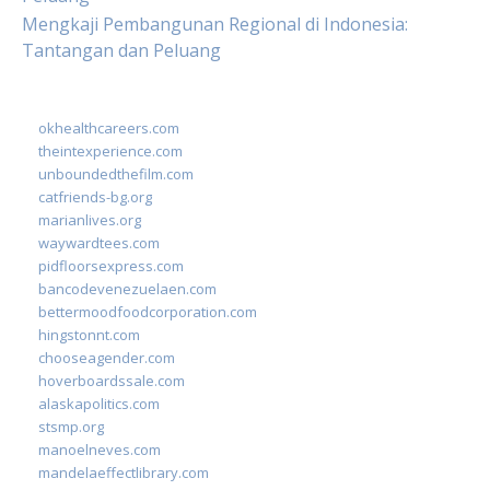
Mengkaji Pembangunan Regional di Indonesia:
Tantangan dan Peluang
okhealthcareers.com
theintexperience.com
unboundedthefilm.com
catfriends-bg.org
marianlives.org
waywardtees.com
pidfloorsexpress.com
bancodevenezuelaen.com
bettermoodfoodcorporation.com
hingstonnt.com
chooseagender.com
hoverboardssale.com
alaskapolitics.com
stsmp.org
manoelneves.com
mandelaeffectlibrary.com