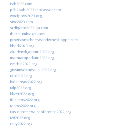
isth2022.com
p2b2pabi2023-makassar.com
wocfparis2023.org
sinc2023.com
scdlqatar2022-qa.com
thecolumbiagrill.com
provisionscheeseandwineshoppe.com
khedi2023.org
akademikgeriatri2023.org
marmarapediatri2023.org
emchie2023.org
girisimselradyoloji2022.org
utcd2022.org
biosensor2022.org
ialp2022.org
klivet2022.org
ifac-hms2022.org
taoms2022.org
iias-euromena-conference2022.org
ivd2022.org
csity2022.org