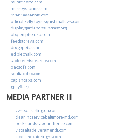
musicrearte.com
morseysfarms.com
riverviewtennis.com
official-kelly-toys-squishmallows.com
displaygardenonsuncrest.org
bbq-empire-usa.com
feedstoreva.com
drogopets.com
ediblechalk.com
tabletennisnearme.com
oaksofa.com
soultacohtx.com
capishcaps.com
gpsyfl.org
MEDIA PARTNER III
vwrepairarlington.com
cleaningservicebaltimore-md.com
beckslandscapeandfence.com
vistaaltadelveramendi.com
coastlinecateringnc.com