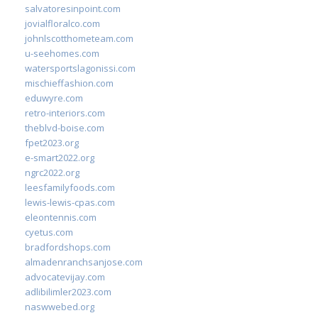
salvatoresinpoint.com
jovialfloralco.com
johnlscotthometeam.com
u-seehomes.com
watersportslagonissi.com
mischieffashion.com
eduwyre.com
retro-interiors.com
theblvd-boise.com
fpet2023.org
e-smart2022.org
ngrc2022.org
leesfamilyfoods.com
lewis-lewis-cpas.com
eleontennis.com
cyetus.com
bradfordshops.com
almadenranchsanjose.com
advocatevijay.com
adlibilimler2023.com
naswwebed.org