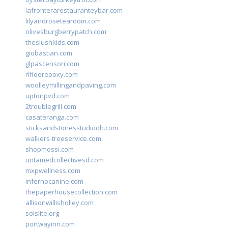
lafronterarestauranteybar.com
lilyandrosetearoom.com
olivesburgberrypatch.com
theslushkids.com
giobastian.com
glpascensori.com
rifloorepoxy.com
woolleymillingandpaving.com
uptonpvd.com
2troublegrill.com
casateranga.com
sticksandstonesstudiooh.com
walkers-treeservice.com
shopmossi.com
untamedcollectivesd.com
mxpwellness.com
infernocanine.com
thepaperhousecollection.com
allisonwillisholley.com
solslite.org
portwayinn.com