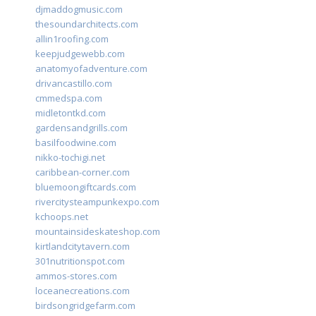
djmaddogmusic.com
thesoundarchitects.com
allin1roofing.com
keepjudgewebb.com
anatomyofadventure.com
drivancastillo.com
cmmedspa.com
midletontkd.com
gardensandgrills.com
basilfoodwine.com
nikko-tochigi.net
caribbean-corner.com
bluemoongiftcards.com
rivercitysteampunkexpo.com
kchoops.net
mountainsideskateshop.com
kirtlandcitytavern.com
301nutritionspot.com
ammos-stores.com
loceanecreations.com
birdsongridgefarm.com