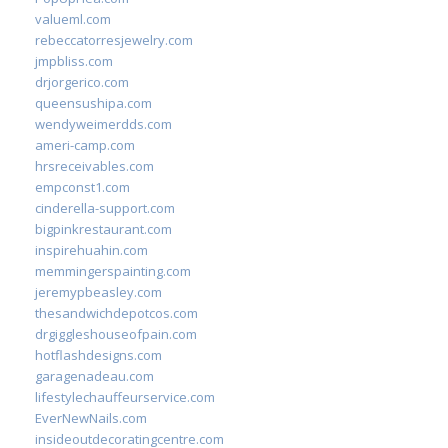
valueml.com
rebeccatorresjewelry.com
jmpbliss.com
drjorgerico.com
queensushipa.com
wendyweimerdds.com
ameri-camp.com
hrsreceivables.com
empconst1.com
cinderella-support.com
bigpinkrestaurant.com
inspirehuahin.com
memmingerspainting.com
jeremypbeasley.com
thesandwichdepotcos.com
drgiggleshouseofpain.com
hotflashdesigns.com
garagenadeau.com
lifestylechauffeurservice.com
EverNewNails.com
insideoutdecoratingcentre.com