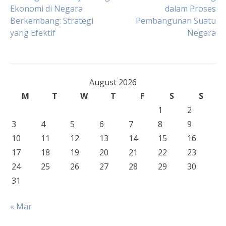
Post
Ekonomi di Negara
dalam Proses
Berkembang: Strategi
Pembangunan Suatu
navigation
yang Efektif
Negara
August 2026
M
T
W
T
F
S
S
1
2
3
4
5
6
7
8
9
10
11
12
13
14
15
16
17
18
19
20
21
22
23
24
25
26
27
28
29
30
31
« Mar