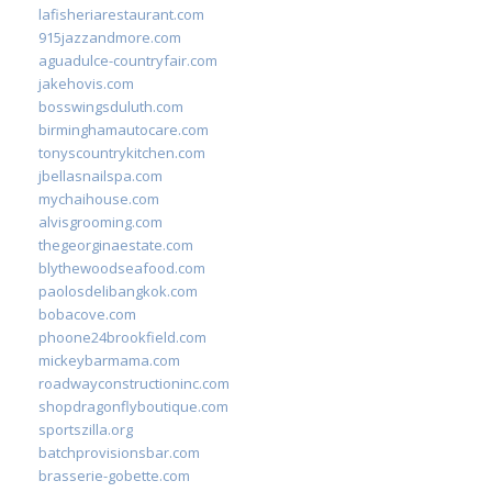
lafisheriarestaurant.com
915jazzandmore.com
aguadulce-countryfair.com
jakehovis.com
bosswingsduluth.com
birminghamautocare.com
tonyscountrykitchen.com
jbellasnailspa.com
mychaihouse.com
alvisgrooming.com
thegeorginaestate.com
blythewoodseafood.com
paolosdelibangkok.com
bobacove.com
phoone24brookfield.com
mickeybarmama.com
roadwayconstructioninc.com
shopdragonflyboutique.com
sportszilla.org
batchprovisionsbar.com
brasserie-gobette.com