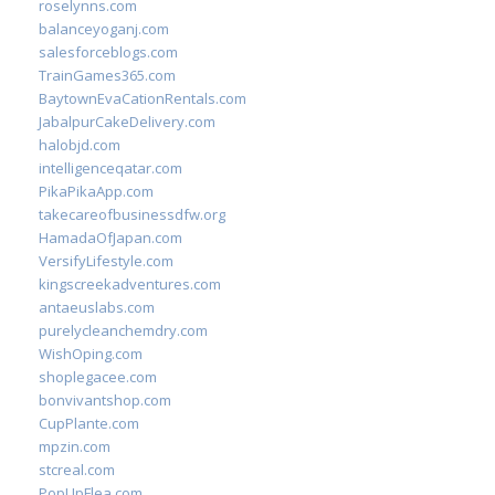
roselynns.com
balanceyoganj.com
salesforceblogs.com
TrainGames365.com
BaytownEvaCationRentals.com
JabalpurCakeDelivery.com
halobjd.com
intelligenceqatar.com
PikaPikaApp.com
takecareofbusinessdfw.org
HamadaOfJapan.com
VersifyLifestyle.com
kingscreekadventures.com
antaeuslabs.com
purelycleanchemdry.com
WishOping.com
shoplegacee.com
bonvivantshop.com
CupPlante.com
mpzin.com
stcreal.com
PopUpFlea.com