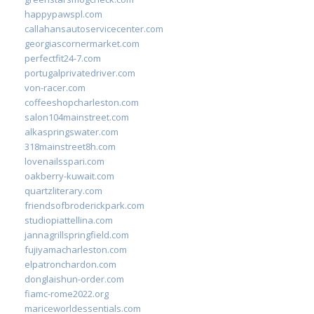
happypawspl.com
callahansautoservicecenter.com
georgiascornermarket.com
perfectfit24-7.com
portugalprivatedriver.com
von-racer.com
coffeeshopcharleston.com
salon104mainstreet.com
alkaspringswater.com
318mainstreet8h.com
lovenailsspari.com
oakberry-kuwait.com
quartzliterary.com
friendsofbroderickpark.com
studiopiattellina.com
jannagrillspringfield.com
fujiyamacharleston.com
elpatronchardon.com
donglaishun-order.com
fiamc-rome2022.org
mariceworldessentials.com