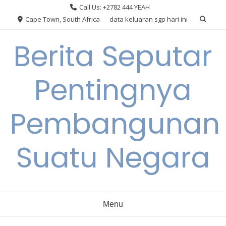
Skip
Call Us: +2782 444 YEAH
to
Cape Town, South Africa
data keluaran sgp hari ini
content
Berita Seputar
Pentingnya
Pembangunan
Suatu Negara
Menu