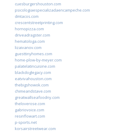
cuesburgershouston.com
psicologiaespecializadaencampeche.com
dmtacos.com
crescentstreetprinting.com
hornopizza.com
driveadragster.com
hematologa.com
lizaivanov.com
guesttinyhomes.com
home-plow-by-meyer.com
palatelatincuisine.com
blackdoglegacy.com
eatvivahouston.com
thebigshowok.com
chimeandstave.com
greatwallseafoodny.com
theloverose.com
gabriovoice.com
resinflowart.com
p-sports.net
korsairstreetwear.com