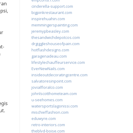
empconst1.com
ran
cinderella-support.com
psi,
bigpinkrestaurant.com
inspirehuahin.com
memmingerspainting.com
jeremypbeasley.com
ur
thesandwichdepotcos.com
drgiggleshouseofpain.com
t-
hotflashdesigns.com
n
garagenadeau.com
lifestylechauffeurservice.com
EverNewNails.com
insideoutdecoratingcentre.com
salvatoresinpoint.com
jovialfloralco.com
johnlscotthometeam.com
u-seehomes.com
egis
watersportslagonissi.com
ut.
mischieffashion.com
eduwyre.com
retro-interiors.com
theblvd-boise.com