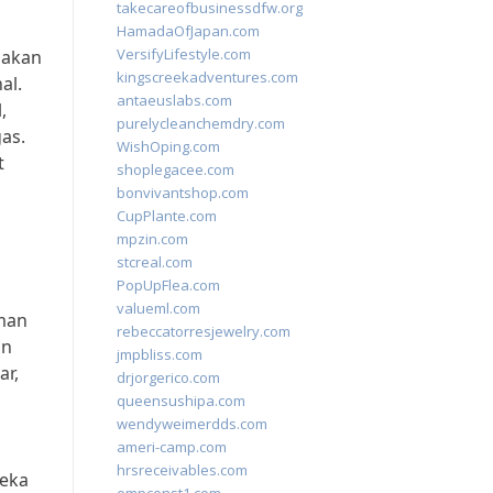
takecareofbusinessdfw.org
HamadaOfJapan.com
VersifyLifestyle.com
 akan
kingscreekadventures.com
al.
antaeuslabs.com
,
purelycleanchemdry.com
as.
WishOping.com
t
shoplegacee.com
bonvivantshop.com
CupPlante.com
mpzin.com
stcreal.com
PopUpFlea.com
valueml.com
aman
rebeccatorresjewelry.com
an
jmpbliss.com
ar,
drjorgerico.com
queensushipa.com
wendyweimerdds.com
ameri-camp.com
hrsreceivables.com
reka