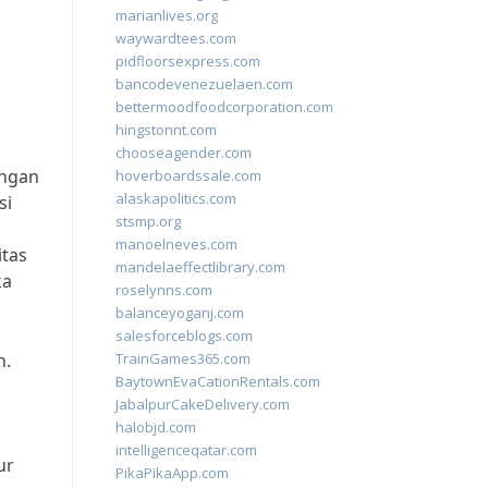
marianlives.org
waywardtees.com
pidfloorsexpress.com
bancodevenezuelaen.com
bettermoodfoodcorporation.com
hingstonnt.com
chooseagender.com
angan
hoverboardssale.com
alaskapolitics.com
si
stsmp.org
manoelneves.com
itas
mandelaeffectlibrary.com
ka
roselynns.com
balanceyoganj.com
salesforceblogs.com
n.
TrainGames365.com
BaytownEvaCationRentals.com
JabalpurCakeDelivery.com
halobjd.com
intelligenceqatar.com
ur
PikaPikaApp.com