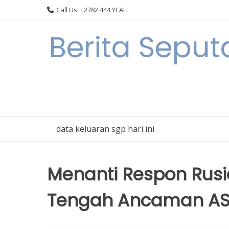
Skip
Call Us: +2782 444 YEAH
to
content
Berita Sepu
data keluaran sgp hari ini
Menanti Respon Rusi
Tengah Ancaman A