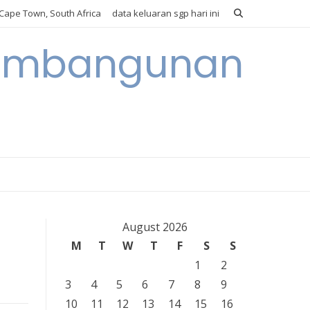
Cape Town, South Africa
data keluaran sgp hari ini
 Pembangunan
August 2026
M
T
W
T
F
S
S
1
2
3
4
5
6
7
8
9
10
11
12
13
14
15
16