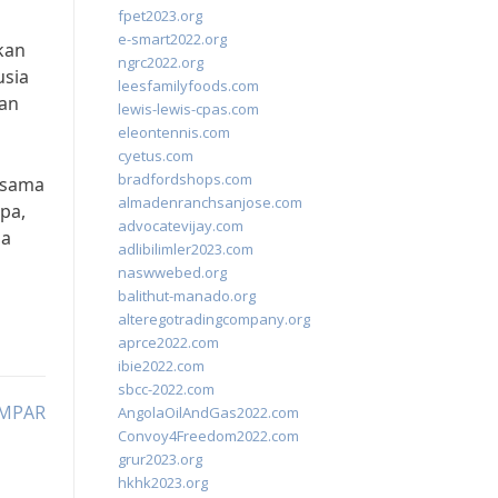
fpet2023.org
e-smart2022.org
kan
ngrc2022.org
usia
leesfamilyfoods.com
ran
lewis-lewis-cpas.com
eleontennis.com
cyetus.com
bradfordshops.com
ersama
almadenranchsanjose.com
pa,
advocatevijay.com
sa
adlibilimler2023.com
naswwebed.org
balithut-manado.org
alteregotradingcompany.org
aprce2022.com
ibie2022.com
sbcc-2022.com
IMPAR
AngolaOilAndGas2022.com
Convoy4Freedom2022.com
grur2023.org
hkhk2023.org