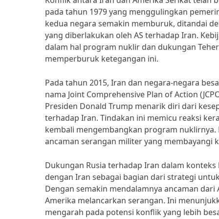
Konflik antara Iran dan Amerika Serikat telah 
pada tahun 1979 yang menggulingkan pemerint
kedua negara semakin memburuk, ditandai den
yang diberlakukan oleh AS terhadap Iran. Kebi
dalam hal program nuklir dan dukungan Teher
memperburuk ketegangan ini.
Pada tahun 2015, Iran dan negara-negara besa
nama Joint Comprehensive Plan of Action (JC
Presiden Donald Trump menarik diri dari kese
terhadap Iran. Tindakan ini memicu reaksi ker
kembali mengembangkan program nuklirnya. Ke
ancaman serangan militer yang membayangi 
Dukungan Rusia terhadap Iran dalam konteks k
dengan Iran sebagai bagian dari strategi unt
Dengan semakin mendalamnya ancaman dari AS
Amerika melancarkan serangan. Ini menunjukka
mengarah pada potensi konflik yang lebih bes