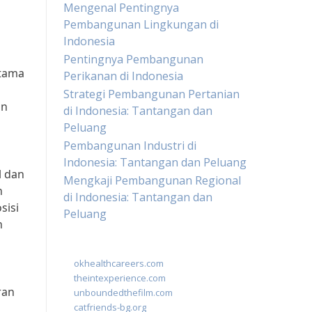
Mengenal Pentingnya
Pembangunan Lingkungan di
Indonesia
Pentingnya Pembangunan
utama
Perikanan di Indonesia
Strategi Pembangunan Pertanian
an
di Indonesia: Tantangan dan
Peluang
Pembangunan Industri di
Indonesia: Tantangan dan Peluang
l dan
Mengkaji Pembangunan Regional
n
di Indonesia: Tantangan dan
sisi
Peluang
n
okhealthcareers.com
theintexperience.com
ran
unboundedthefilm.com
catfriends-bg.org