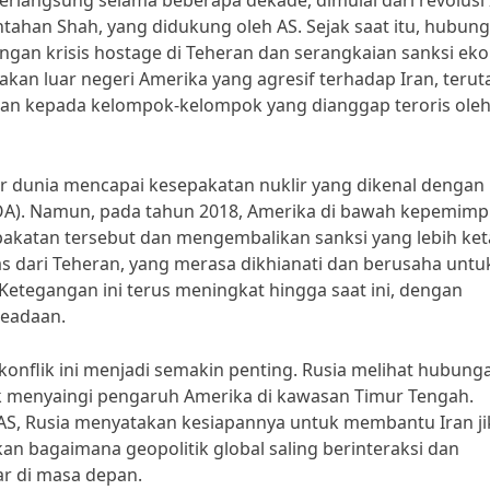
berlangsung selama beberapa dekade, dimulai dari revolusi 
ahan Shah, yang didukung oleh AS. Sejak saat itu, hubun
gan krisis hostage di Teheran dan serangkaian sanksi ek
jakan luar negeri Amerika yang agresif terhadap Iran, teru
an kepada kelompok-kelompok yang dianggap teroris oleh
r dunia mencapai kesepakatan nuklir yang dikenal dengan
POA). Namun, pada tahun 2018, Amerika di bawah kepemimp
pakatan tersebut dan mengembalikan sanksi yang lebih ket
as dari Teheran, yang merasa dikhianati dan berusaha untu
tegangan ini terus meningkat hingga saat ini, dengan
keadaan.
onflik ini menjadi semakin penting. Rusia melihat hubung
uk menyaingi pengaruh Amerika di kawasan Timur Tengah.
, Rusia menyatakan kesiapannya untuk membantu Iran ji
n bagaimana geopolitik global saling berinteraksi dan
ar di masa depan.