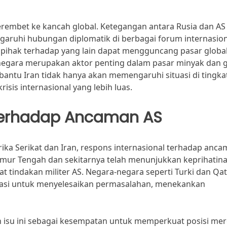
merembet ke kancah global. Ketegangan antara Rusia dan AS
aruhi hubungan diplomatik di berbagai forum internasion
u pihak terhadap yang lain dapat mengguncang pasar global
negara merupakan aktor penting dalam pasar minyak dan g
antu Iran tidak hanya akan memengaruhi situasi di tingka
isis internasional yang lebih luas.
 terhadap Ancaman AS
ka Serikat dan Iran, respons internasional terhadap anc
imur Tengah dan sekitarnya telah menunjukkan keprihatin
at tindakan militer AS. Negara-negara seperti Turki dan Qat
masi untuk menyelesaikan permasalahan, menekankan
an isu ini sebagai kesempatan untuk memperkuat posisi me