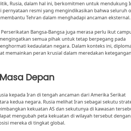
litik, Rusia, dalam hal ini, berkomitmen untuk mendukung I
dari pernyataan resmi yang mengindikasikan bahwa seluruh o
uk membantu Tehran dalam menghadapi ancaman eksternal.
ti Perserikatan Bangsa-Bangsa juga merasa perlu ikut camp
a mengingatkan semua pihak untuk tetap berpegang pada
nghormati kedaulatan negara. Dalam konteks ini, diploma
apat memainkan peran krusial dalam meredakan keteganga
uk Masa Depan
usia kepada Iran di tengah ancaman dari Amerika Serikat
a kedua negara. Rusia melihat Iran sebagai sekutu strat
imbangkan kekuatan AS dan sekutunya di kawasan terseb
 dapat mengubah peta kekuatan di wilayah tersebut dengan
si mereka di tingkat global.