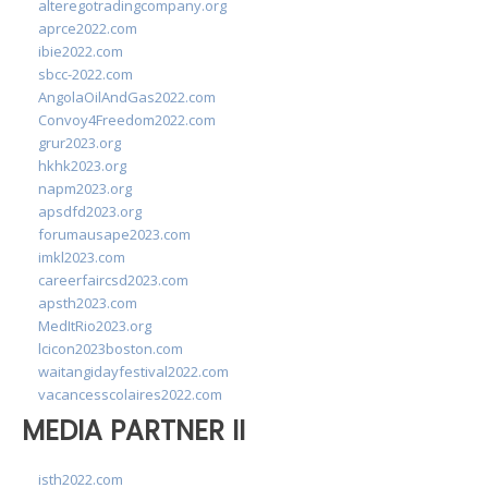
alteregotradingcompany.org
aprce2022.com
ibie2022.com
sbcc-2022.com
AngolaOilAndGas2022.com
Convoy4Freedom2022.com
grur2023.org
hkhk2023.org
napm2023.org
apsdfd2023.org
forumausape2023.com
imkl2023.com
careerfaircsd2023.com
apsth2023.com
MedItRio2023.org
lcicon2023boston.com
waitangidayfestival2022.com
vacancesscolaires2022.com
MEDIA PARTNER II
isth2022.com