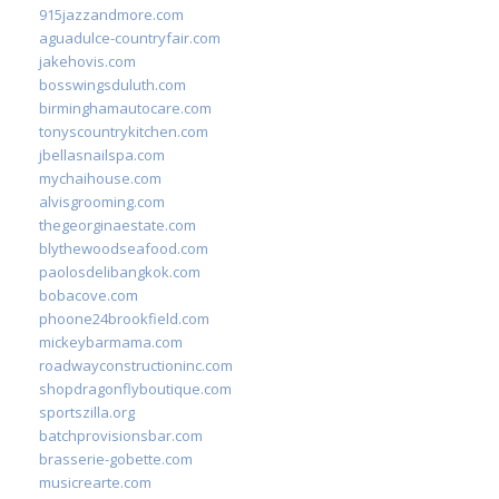
915jazzandmore.com
aguadulce-countryfair.com
jakehovis.com
bosswingsduluth.com
birminghamautocare.com
tonyscountrykitchen.com
jbellasnailspa.com
mychaihouse.com
alvisgrooming.com
thegeorginaestate.com
blythewoodseafood.com
paolosdelibangkok.com
bobacove.com
phoone24brookfield.com
mickeybarmama.com
roadwayconstructioninc.com
shopdragonflyboutique.com
sportszilla.org
batchprovisionsbar.com
brasserie-gobette.com
musicrearte.com