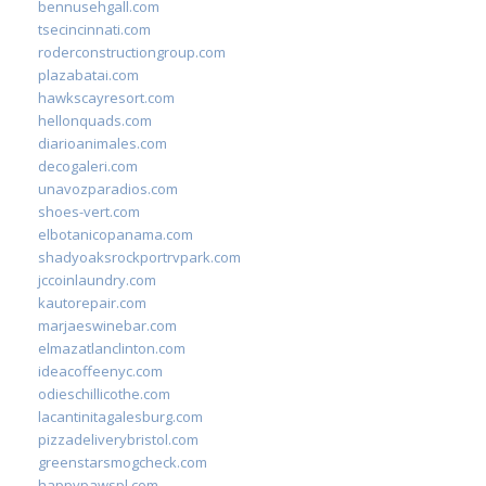
bennusehgall.com
tsecincinnati.com
roderconstructiongroup.com
plazabatai.com
hawkscayresort.com
hellonquads.com
diarioanimales.com
decogaleri.com
unavozparadios.com
shoes-vert.com
elbotanicopanama.com
shadyoaksrockportrvpark.com
jccoinlaundry.com
kautorepair.com
marjaeswinebar.com
elmazatlanclinton.com
ideacoffeenyc.com
odieschillicothe.com
lacantinitagalesburg.com
pizzadeliverybristol.com
greenstarsmogcheck.com
happypawspl.com