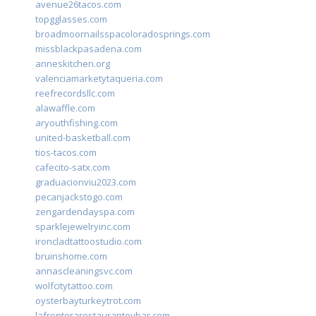
avenue26tacos.com
topgglasses.com
broadmoornailsspacoloradosprings.com
missblackpasadena.com
anneskitchen.org
valenciamarketytaqueria.com
reefrecordsllc.com
alawaffle.com
aryouthfishing.com
united-basketball.com
tios-tacos.com
cafecito-satx.com
graduacionviu2023.com
pecanjackstogo.com
zengardendayspa.com
sparklejewelryinc.com
ironcladtattoostudio.com
bruinshome.com
annascleaningsvc.com
wolfcitytattoo.com
oysterbayturkeytrot.com
lafronterarestauranteybar.com