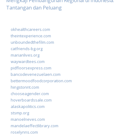
Mengkaji Pembangunan Regional di Indonesia:
Tantangan dan Peluang
okhealthcareers.com
theintexperience.com
unboundedthefilm.com
catfriends-bg.org
marianlives.org
waywardtees.com
pidfloorsexpress.com
bancodevenezuelaen.com
bettermoodfoodcorporation.com
hingstonnt.com
chooseagender.com
hoverboardssale.com
alaskapolitics.com
stsmp.org
manoelneves.com
mandelaeffectlibrary.com
roselynns.com