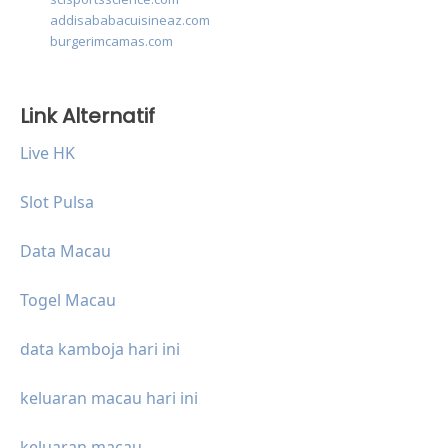
addisababacuisineaz.com
burgerimcamas.com
Link Alternatif
Live HK
Slot Pulsa
Data Macau
Togel Macau
data kamboja hari ini
keluaran macau hari ini
keluaran macau