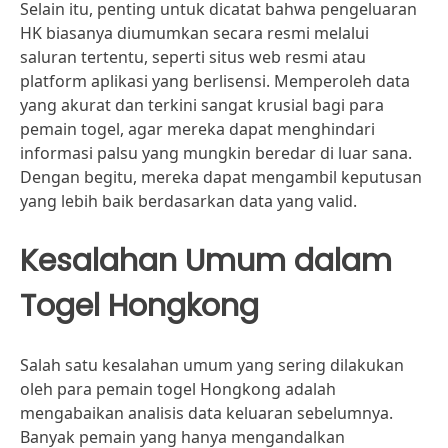
Selain itu, penting untuk dicatat bahwa pengeluaran
HK biasanya diumumkan secara resmi melalui
saluran tertentu, seperti situs web resmi atau
platform aplikasi yang berlisensi. Memperoleh data
yang akurat dan terkini sangat krusial bagi para
pemain togel, agar mereka dapat menghindari
informasi palsu yang mungkin beredar di luar sana.
Dengan begitu, mereka dapat mengambil keputusan
yang lebih baik berdasarkan data yang valid.
Kesalahan Umum dalam
Togel Hongkong
Salah satu kesalahan umum yang sering dilakukan
oleh para pemain togel Hongkong adalah
mengabaikan analisis data keluaran sebelumnya.
Banyak pemain yang hanya mengandalkan