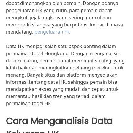
dapat dimenangkan oleh pemain. Dengan adanya
pengeluaran HK yang rutin, para pemain dapat
mengikuti jejak angka yang sering muncul dan
memprediksi angka yang berpotensi keluar di masa
mendatang.
pengeluaran hk
Data HK menjadi salah satu aspek penting dalam
permainan togel Hongkong. Dengan menganalisis
data keluaran, pemain dapat membuat strategi yang
lebih baik dan meningkatkan peluang mereka untuk
menang. Banyak situs dan platform menyediakan
informasi tentang data HK, sehingga pemain bisa
mendapatkan akses yang mudah dan cepat untuk
memantau hasil dan tren yang terjadi dalam
permainan togel HK.
Cara Menganalisis Data