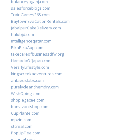
balanceyoganj.com
salesforceblogs.com
TrainGames365.com
BaytownEvaCationRentals.com
JabalpurCakeDelivery.com
halobjd.com
intelligenceqatar.com
PikaPikaApp.com
takecareofbusinessdfw.org
HamadaOfJapan.com
VersifyLifestyle.com
kingscreekadventures.com
antaeuslabs.com
purelycleanchemdry.com
WishOping.com
shoplegacee.com
bonvivantshop.com
CupPlante.com
mpzin.com
stcreal.com
PopUpFlea.com
valueml.com