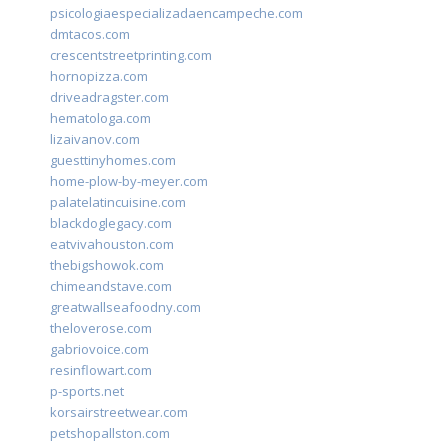
psicologiaespecializadaencampeche.com
dmtacos.com
crescentstreetprinting.com
hornopizza.com
driveadragster.com
hematologa.com
lizaivanov.com
guesttinyhomes.com
home-plow-by-meyer.com
palatelatincuisine.com
blackdoglegacy.com
eatvivahouston.com
thebigshowok.com
chimeandstave.com
greatwallseafoodny.com
theloverose.com
gabriovoice.com
resinflowart.com
p-sports.net
korsairstreetwear.com
petshopallston.com