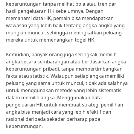
keberuntungan tanpa melihat pola atau tren dari
hasil pengeluaran HK sebelumnya. Dengan
memahami data HK, pemain bisa mendapatkan
wawasan yang lebih baik tentang angka-angka yang
mungkin muncul, sehingga meningkatkan peluang
mereka untuk memenangkan togel HK.
Kemudian, banyak orang juga seringkali memilih
angka secara sembarangan atau berdasarkan angka
keberuntungan pribadi, tanpa mempertimbangkan
fakta atau statistik. Walaupun setiap angka memiliki
peluang yang sama untuk muncul, tidak ada salahnya
untuk menggunakan metode yang lebih sistematis
dalam memilih angka. Menggunakan data
pengeluaran HK untuk membuat strategi pemilihan
angka bisa menjadi cara yang lebih efektif dan
rasional daripada sekadar berharap pada
keberuntungan.