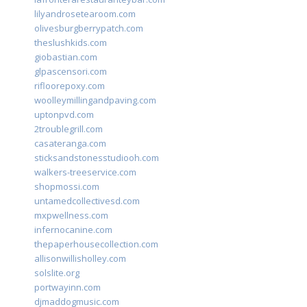
lilyandrosetearoom.com
olivesburgberrypatch.com
theslushkids.com
giobastian.com
glpascensori.com
rifloorepoxy.com
woolleymillingandpaving.com
uptonpvd.com
2troublegrill.com
casateranga.com
sticksandstonesstudiooh.com
walkers-treeservice.com
shopmossi.com
untamedcollectivesd.com
mxpwellness.com
infernocanine.com
thepaperhousecollection.com
allisonwillisholley.com
solslite.org
portwayinn.com
djmaddogmusic.com