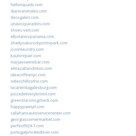
hellonquads.com
diarioanimales.com
decogaleri.com
unavozparadios.com
shoes-vert.com
elbotanicopanama.com
shadyoaksrockportrvpark.com
jccoinlaundry.com
kautorepair.com
marjaeswinebar.com
elmazatlanclinton.com
ideacoffeenyc.com
odieschillicothe.com
lacantinitagalesburg.com
pizzadeliverybristol.com
greenstarsmogcheck.com
happypawspl.com
callahansautoservicecenter.com
georgiascornermarket.com
perfectfit24-7.com
portugalprivatedriver.com