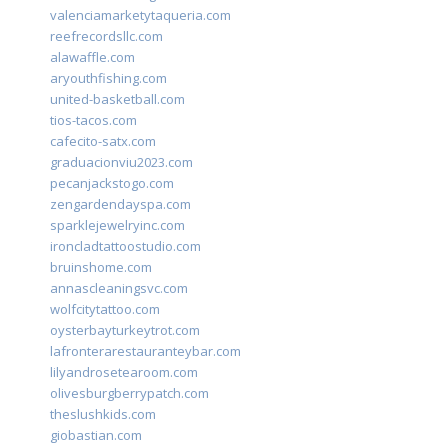
valenciamarketytaqueria.com
reefrecordsllc.com
alawaffle.com
aryouthfishing.com
united-basketball.com
tios-tacos.com
cafecito-satx.com
graduacionviu2023.com
pecanjackstogo.com
zengardendayspa.com
sparklejewelryinc.com
ironcladtattoostudio.com
bruinshome.com
annascleaningsvc.com
wolfcitytattoo.com
oysterbayturkeytrot.com
lafronterarestauranteybar.com
lilyandrosetearoom.com
olivesburgberrypatch.com
theslushkids.com
giobastian.com