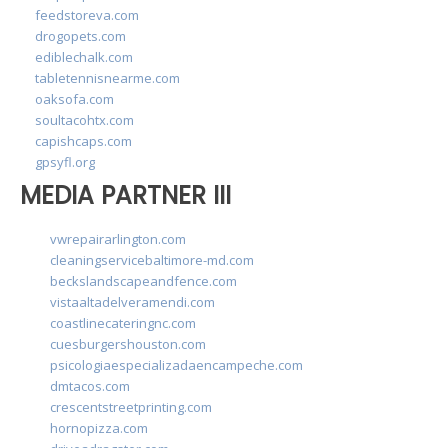
feedstoreva.com
drogopets.com
ediblechalk.com
tabletennisnearme.com
oaksofa.com
soultacohtx.com
capishcaps.com
gpsyfl.org
MEDIA PARTNER III
vwrepairarlington.com
cleaningservicebaltimore-md.com
beckslandscapeandfence.com
vistaaltadelveramendi.com
coastlinecateringnc.com
cuesburgershouston.com
psicologiaespecializadaencampeche.com
dmtacos.com
crescentstreetprinting.com
hornopizza.com