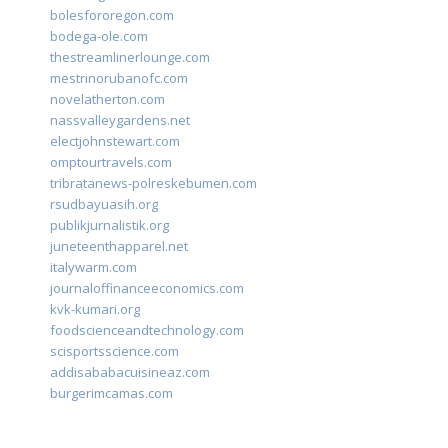
bolesfororegon.com
bodega-ole.com
thestreamlinerlounge.com
mestrinorubanofc.com
novelatherton.com
nassvalleygardens.net
electjohnstewart.com
omptourtravels.com
tribratanews-polreskebumen.com
rsudbayuasih.org
publikjurnalistik.org
juneteenthapparel.net
italywarm.com
journaloffinanceeconomics.com
kvk-kumari.org
foodscienceandtechnology.com
scisportsscience.com
addisababacuisineaz.com
burgerimcamas.com