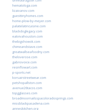
driveadragster.com
hematologa.com
lizaivanov.com
guesttinyhomes.com
home-plow-by-meyer.com
palatelatincuisine.com
blackdoglegacy.com
eatvivahouston.com
thebigshowok.com
chimeandstave.com
greatwallseafoodny.com
theloverose.com
gabriovoice.com
resinflowart.com
p-sports.net
korsairstreetwear.com
petshopallston.com
avenue26tacos.com
topgglasses.com
broadmoornailsspacoloradosprings.com
missblackpasadena.com
anneskitchen.org