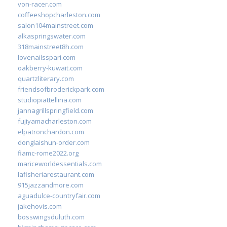
von-racer.com
coffeeshopcharleston.com
salon104mainstreet.com
alkaspringswater.com
318mainstreet8h.com
lovenailsspari.com
oakberry-kuwait.com
quartzliterary.com
friendsofbroderickpark.com
studiopiattellina.com
jannagrillspringfield.com
fujiyamacharleston.com
elpatronchardon.com
donglaishun-order.com
fiamc-rome2022.org
mariceworldessentials.com
lafisheriarestaurant.com
915jazzandmore.com
aguadulce-countryfair.com
jakehovis.com
bosswingsduluth.com