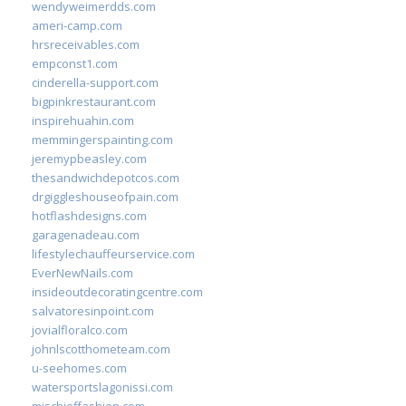
wendyweimerdds.com
ameri-camp.com
hrsreceivables.com
empconst1.com
cinderella-support.com
bigpinkrestaurant.com
inspirehuahin.com
memmingerspainting.com
jeremypbeasley.com
thesandwichdepotcos.com
drgiggleshouseofpain.com
hotflashdesigns.com
garagenadeau.com
lifestylechauffeurservice.com
EverNewNails.com
insideoutdecoratingcentre.com
salvatoresinpoint.com
jovialfloralco.com
johnlscotthometeam.com
u-seehomes.com
watersportslagonissi.com