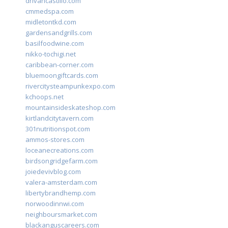
drivancastillo.com
cmmedspa.com
midletontkd.com
gardensandgrills.com
basilfoodwine.com
nikko-tochigi.net
caribbean-corner.com
bluemoongiftcards.com
rivercitysteampunkexpo.com
kchoops.net
mountainsideskateshop.com
kirtlandcitytavern.com
301nutritionspot.com
ammos-stores.com
loceanecreations.com
birdsongridgefarm.com
joiedevivblog.com
valera-amsterdam.com
libertybrandhemp.com
norwoodinnwi.com
neighboursmarket.com
blackanguscareers.com