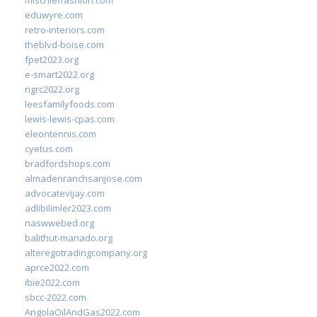
mischieffashion.com
eduwyre.com
retro-interiors.com
theblvd-boise.com
fpet2023.org
e-smart2022.org
ngrc2022.org
leesfamilyfoods.com
lewis-lewis-cpas.com
eleontennis.com
cyetus.com
bradfordshops.com
almadenranchsanjose.com
advocatevijay.com
adlibilimler2023.com
naswwebed.org
balithut-manado.org
alteregotradingcompany.org
aprce2022.com
ibie2022.com
sbcc-2022.com
AngolaOilAndGas2022.com