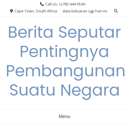
Skip
Call Us: +2782 444 YEAH
to
Cape Town, South Africa
data keluaran sgp hari ini
content
Berita Seputar
Pentingnya
Pembangunan
Suatu Negara
Menu