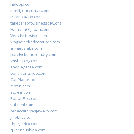
halobjd.com
intelligenceqatar.com
PikaPikaApp.com
takecareofbusinessdfw.org
HamadaOfJapan.com
VersifyLifestyle.com
kingscreekadventures.com
antaeuslabs.com
purelycleanchemdry.com
WishOping.com
shoplegacee.com
bonvivantshop.com
CupPlante.com
mpzin.com
stcreal.com
PopUpFlea.com
valueml.com
rebeccatorresjewelry.com
jmpbliss.com
drjorgerico.com
queensushipa.com