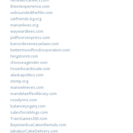
okhealthcareers.com
theintexperience.com
unboundedthefilm.com
catfriends-bg.org
marianlives.org
waywardtees.com
pidfloorsexpress.com
bancodevenezuelaen.com
bettermoodfoodcorporation.com
hingstonnt.com
chooseagender.com
hoverboardssale.com
alaskapolitics.com
stsmp.org
manoelneves.com
mandelaeffectlibrary.com
roselynns.com
balanceyoganj.com
salesforceblogs.com
TrainGames365.com
BaytownEvaCationRentals.com
JabalpurCakeDelivery.com