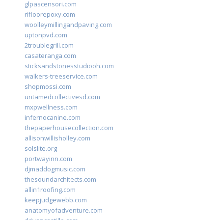
glpascensori.com
rifloorepoxy.com
woolleymillingandpaving.com
uptonpvd.com
2troublegrill.com
casateranga.com
sticksandstonesstudiooh.com
walkers-treeservice.com
shopmossi.com
untamedcollectivesd.com
mxpwellness.com
infernocanine.com
thepaperhousecollection.com
allisonwillisholley.com
solslite.org
portwayinn.com
djmaddogmusic.com
thesoundarchitects.com
allin1roofing.com
keepjudgewebb.com
anatomyofadventure.com