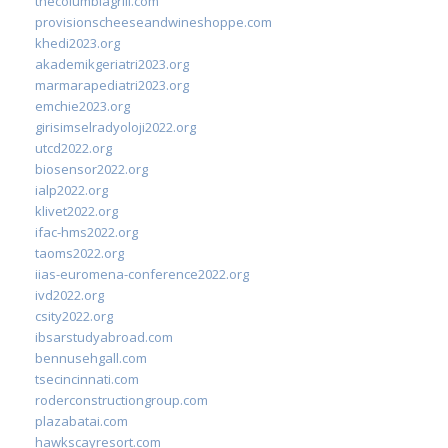
thecolumbiagrill.com
provisionscheeseandwineshoppe.com
khedi2023.org
akademikgeriatri2023.org
marmarapediatri2023.org
emchie2023.org
girisimselradyoloji2022.org
utcd2022.org
biosensor2022.org
ialp2022.org
klivet2022.org
ifac-hms2022.org
taoms2022.org
iias-euromena-conference2022.org
ivd2022.org
csity2022.org
ibsarstudyabroad.com
bennusehgall.com
tsecincinnati.com
roderconstructiongroup.com
plazabatai.com
hawkscayresort.com