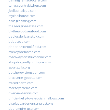
birminghamautocare.com
tonyscountrykitchen.com
jbellasnailspa.com
mychaihouse.com
alvisgrooming.com
thegeorginaestate.com
blythewoodseafood.com
paolosdelibangkok.com
bobacove.com
phoone24brookfield.com
mickeybarmama.com
roadwayconstructioninc.com
shopdragonflyboutique.com
sportszilla.org
batchprovisionsbar.com
brasserie-gobette.com
musicrearte.com
morseysfarms.com
riverviewtennis.com
official-kelly-toys-squishmallows.com
displaygardenonsuncrest.org
bbq-empire-usa.com