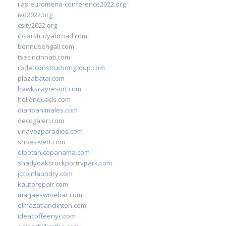
iias-euromena-conference2022.org
ivd2022.org
csity2022.org
ibsarstudyabroad.com
bennusehgall.com
tsecincinnati.com
roderconstructiongroup.com
plazabatai.com
hawkscayresort.com
hellonquads.com
diarioanimales.com
decogaleri.com
unavozparadios.com
shoes-vert.com
elbotanicopanama.com
shadyoaksrockportrvpark.com
jccoinlaundry.com
kautorepair.com
marjaeswinebar.com
elmazatlanclinton.com
ideacoffeenyc.com