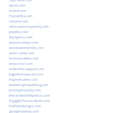
CupPlante.com
mpzin.com
stcreal.com
PopUpFlea.com
valueml.com
rebeccatorresjewelry.com
jmpbliss.com
drjorgerico.com
queensushipa.com
wendyweimerdds.com
ameri-camp.com
hrsreceivables.com
empconst1.com
cinderella-support.com
bigpinkrestaurant.com
inspirehuahin.com
memmingerspainting.com
jeremypbeasley.com
thesandwichdepotcos.com
drgiggleshouseofpain.com
hotflashdesigns.com
garagenadeau.com