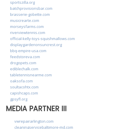
sportszilla.org
batchprovisionsbar.com
brasserie-gobette.com
musicrearte.com
morseysfarms.com
riverviewtennis.com
official-kelly-toys-squishmallows.com
displaygardenonsuncrest.org
bbq-empire-usa.com
feedstoreva.com
drogopets.com
ediblechalk.com
tabletennisnearme.com
oaksofa.com
soultacohtx.com
capishcaps.com
gpsyfl.org
MEDIA PARTNER III
vwrepairarlington.com
cleaningservicebaltimore-md.com