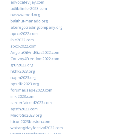
advocatevijay.com
adlibilimler2023.com
naswwebed.org
balithut-manado.org
alteregotradingcompany.org
aprce2022.com
ibie2022.com
sbcc-2022.com
AngolaOilAndGas2022.com
Convoy4Freedom2022.com
grur2023.org
hkhk2023.org
napm2023.org
apsdfd2023.org
forumausape2023.com
imkl2023.com
careerfaircsd2023.com
apsth2023.com
MedItRio2023.org
lcicon2023boston.com
waitangidayfestival2022.com