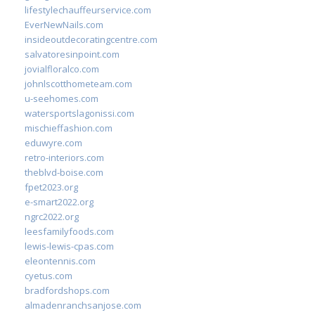
lifestylechauffeurservice.com
EverNewNails.com
insideoutdecoratingcentre.com
salvatoresinpoint.com
jovialfloralco.com
johnlscotthometeam.com
u-seehomes.com
watersportslagonissi.com
mischieffashion.com
eduwyre.com
retro-interiors.com
theblvd-boise.com
fpet2023.org
e-smart2022.org
ngrc2022.org
leesfamilyfoods.com
lewis-lewis-cpas.com
eleontennis.com
cyetus.com
bradfordshops.com
almadenranchsanjose.com