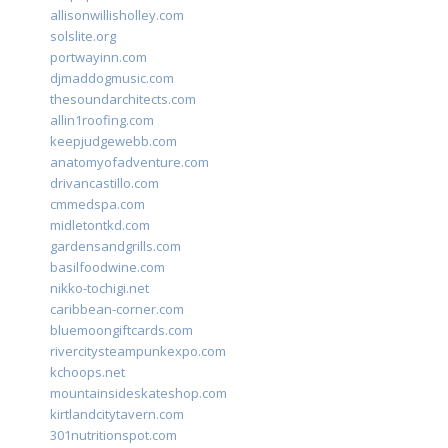
allisonwillisholley.com
solslite.org
portwayinn.com
djmaddogmusic.com
thesoundarchitects.com
allin1roofing.com
keepjudgewebb.com
anatomyofadventure.com
drivancastillo.com
cmmedspa.com
midletontkd.com
gardensandgrills.com
basilfoodwine.com
nikko-tochigi.net
caribbean-corner.com
bluemoongiftcards.com
rivercitysteampunkexpo.com
kchoops.net
mountainsideskateshop.com
kirtlandcitytavern.com
301nutritionspot.com