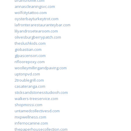
bruinshome.com
annascleaningsvc.com
wolfcitytattoo.com
oysterbayturkeytrot.com
lafronterarestauranteybar.com
lilyandrosetearoom.com
olivesburgberrypatch.com
theslushkids.com
giobastian.com
glpascensori.com
rifloorepoxy.com
woolleymillingandpaving.com
uptonpvd.com
2troublegrill.com
casateranga.com
sticksandstonesstudiooh.com
walkers-treeservice.com
shopmossi.com
untamedcollectivesd.com
mxpwellness.com
infernocanine.com
thepaperhousecollection.com