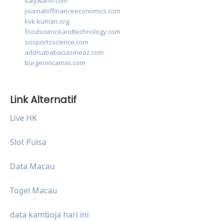
italywarm.com
journaloffinanceeconomics.com
kvk-kumari.org
foodscienceandtechnology.com
scisportsscience.com
addisababacuisineaz.com
burgerimcamas.com
Link Alternatif
Live HK
Slot Pulsa
Data Macau
Togel Macau
data kamboja hari ini