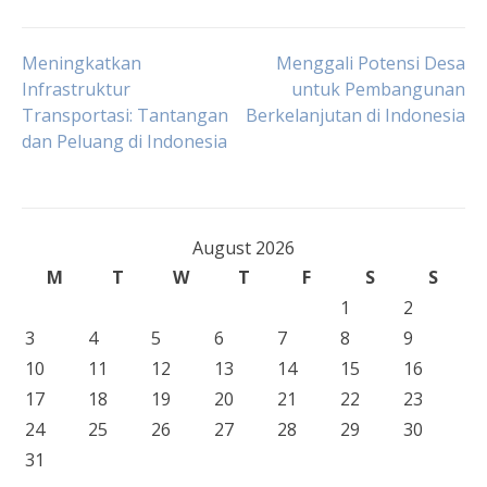
Post
Meningkatkan
Menggali Potensi Desa
Infrastruktur
untuk Pembangunan
Transportasi: Tantangan
Berkelanjutan di Indonesia
navigation
dan Peluang di Indonesia
August 2026
M
T
W
T
F
S
S
1
2
3
4
5
6
7
8
9
10
11
12
13
14
15
16
17
18
19
20
21
22
23
24
25
26
27
28
29
30
31