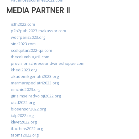
vacancesscolaires2022.com
MEDIA PARTNER II
isth2022.com
p2b2pabi2023-makassar.com
wocfparis2023.org
sinc2023.com
scdlqatar2022-qa.com
thecolumbiagrill.com
provisionscheeseandwineshoppe.com
khedi2023.org
akademikgeriatri2023.org
marmarapediatri2023.org
emchie2023.org
girisimselradyoloji2022.org
utcd2022.org
biosensor2022.org
ialp2022.org
klivet2022.org
ifac-hms2022.org
taoms2022.org