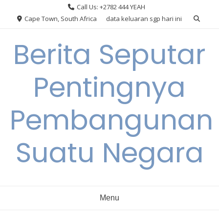
Skip
Call Us: +2782 444 YEAH
to
Cape Town, South Africa
data keluaran sgp hari ini
content
Berita Seputar
Pentingnya
Pembangunan
Suatu Negara
Menu