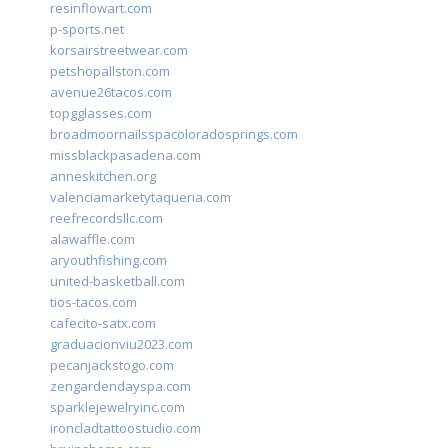
resinflowart.com
p-sports.net
korsairstreetwear.com
petshopallston.com
avenue26tacos.com
topgglasses.com
broadmoornailsspacoloradosprings.com
missblackpasadena.com
anneskitchen.org
valenciamarketytaqueria.com
reefrecordsllc.com
alawaffle.com
aryouthfishing.com
united-basketball.com
tios-tacos.com
cafecito-satx.com
graduacionviu2023.com
pecanjackstogo.com
zengardendayspa.com
sparklejewelryinc.com
ironcladtattoostudio.com