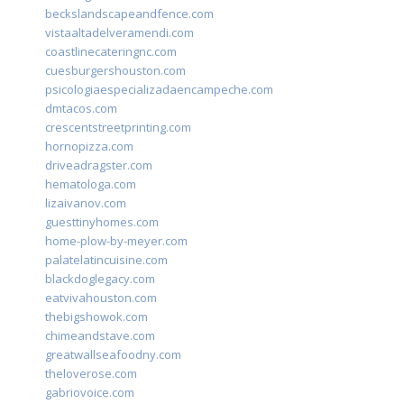
beckslandscapeandfence.com
vistaaltadelveramendi.com
coastlinecateringnc.com
cuesburgershouston.com
psicologiaespecializadaencampeche.com
dmtacos.com
crescentstreetprinting.com
hornopizza.com
driveadragster.com
hematologa.com
lizaivanov.com
guesttinyhomes.com
home-plow-by-meyer.com
palatelatincuisine.com
blackdoglegacy.com
eatvivahouston.com
thebigshowok.com
chimeandstave.com
greatwallseafoodny.com
theloverose.com
gabriovoice.com