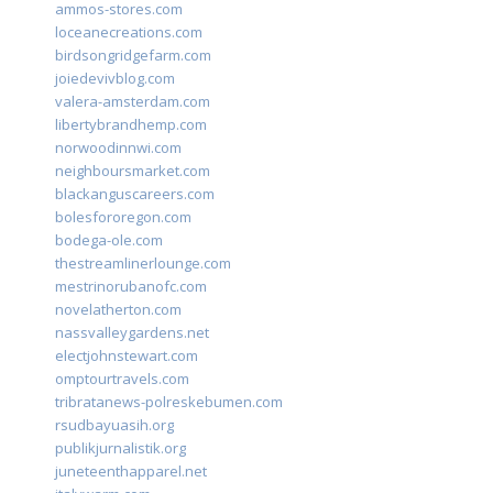
ammos-stores.com
loceanecreations.com
birdsongridgefarm.com
joiedevivblog.com
valera-amsterdam.com
libertybrandhemp.com
norwoodinnwi.com
neighboursmarket.com
blackanguscareers.com
bolesfororegon.com
bodega-ole.com
thestreamlinerlounge.com
mestrinorubanofc.com
novelatherton.com
nassvalleygardens.net
electjohnstewart.com
omptourtravels.com
tribratanews-polreskebumen.com
rsudbayuasih.org
publikjurnalistik.org
juneteenthapparel.net