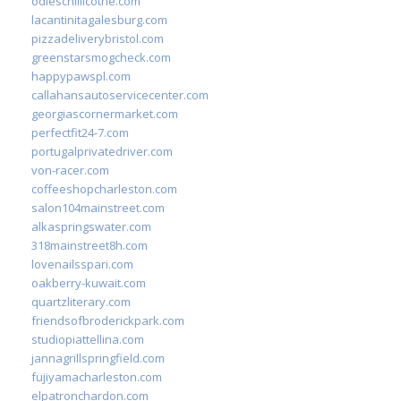
odieschillicothe.com
lacantinitagalesburg.com
pizzadeliverybristol.com
greenstarsmogcheck.com
happypawspl.com
callahansautoservicecenter.com
georgiascornermarket.com
perfectfit24-7.com
portugalprivatedriver.com
von-racer.com
coffeeshopcharleston.com
salon104mainstreet.com
alkaspringswater.com
318mainstreet8h.com
lovenailsspari.com
oakberry-kuwait.com
quartzliterary.com
friendsofbroderickpark.com
studiopiattellina.com
jannagrillspringfield.com
fujiyamacharleston.com
elpatronchardon.com