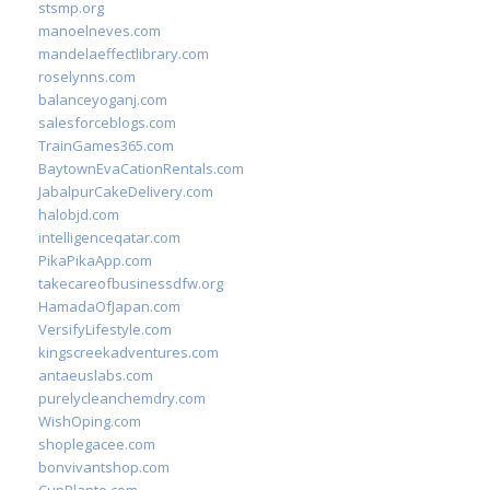
stsmp.org
manoelneves.com
mandelaeffectlibrary.com
roselynns.com
balanceyoganj.com
salesforceblogs.com
TrainGames365.com
BaytownEvaCationRentals.com
JabalpurCakeDelivery.com
halobjd.com
intelligenceqatar.com
PikaPikaApp.com
takecareofbusinessdfw.org
HamadaOfJapan.com
VersifyLifestyle.com
kingscreekadventures.com
antaeuslabs.com
purelycleanchemdry.com
WishOping.com
shoplegacee.com
bonvivantshop.com