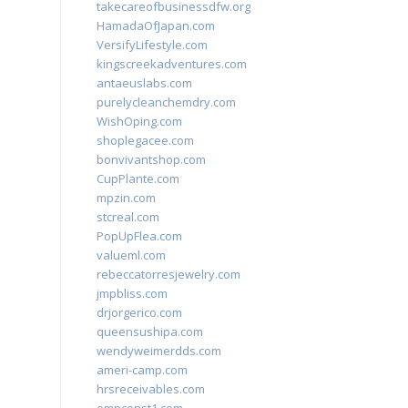
takecareofbusinessdfw.org
HamadaOfJapan.com
VersifyLifestyle.com
kingscreekadventures.com
antaeuslabs.com
purelycleanchemdry.com
WishOping.com
shoplegacee.com
bonvivantshop.com
CupPlante.com
mpzin.com
stcreal.com
PopUpFlea.com
valueml.com
rebeccatorresjewelry.com
jmpbliss.com
drjorgerico.com
queensushipa.com
wendyweimerdds.com
ameri-camp.com
hrsreceivables.com