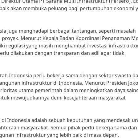
irektur Utama PT Sarana Multi Infrastruktur (Persero), E
g baik akan membuka peluang bagi pertumbuhan ekonomi 
ia juga menghadapi berbagai tantangan, seperti masalah
an proyek. Menurut Kepala Badan Koordinasi Penanaman M
iki regulasi yang masih menghambat investasi infrastruktur
perlu dilakukan dengan transparan dan adil agar tidak
tah Indonesia perlu bekerja sama dengan sektor swasta d
unan infrastruktur di Indonesia. Menurut Presiden Jok
rioritas utama pemerintah dalam meningkatkan daya sain
 untuk mewujudkannya demi kesejahteraan masyarakat
 di Indonesia adalah sebuah kebutuhan yang mendesak un
teraan masyarakat. Semua pihak perlu bekerja sama dan
nan infrastruktur yang lebih baik di masa depan.