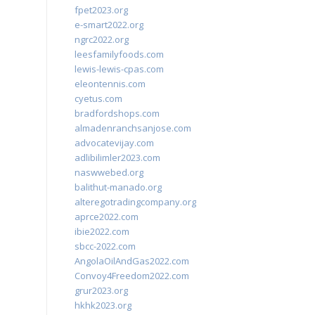
fpet2023.org
e-smart2022.org
ngrc2022.org
leesfamilyfoods.com
lewis-lewis-cpas.com
eleontennis.com
cyetus.com
bradfordshops.com
almadenranchsanjose.com
advocatevijay.com
adlibilimler2023.com
naswwebed.org
balithut-manado.org
alteregotradingcompany.org
aprce2022.com
ibie2022.com
sbcc-2022.com
AngolaOilAndGas2022.com
Convoy4Freedom2022.com
grur2023.org
hkhk2023.org