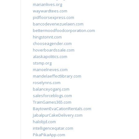
marianlives.org
waywardtees.com
pidfloorsexpress.com
bancodevenezuelaen.com
bettermoodfoodcorporation.com
hingstonnt.com
chooseagender.com
hoverboardssale.com
alaskapolitics.com
stsmp.org
manoelneves.com
mandelaeffectlibrary.com
roselynns.com
balanceyoganj.com
salesforceblogs.com
TrainGames365.com
BaytownEvaCationRentals.com
JabalpurCakeDelivery.com
halobjd.com
intelligenceqatar.com
PikaPikaApp.com