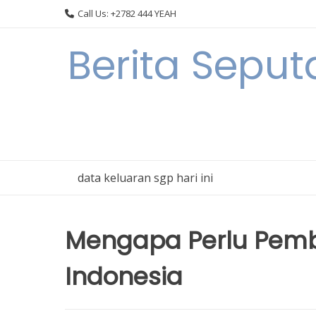
Skip
Call Us: +2782 444 YEAH
to
content
Berita Sepu
data keluaran sgp hari ini
Mengapa Perlu Pemba
Indonesia