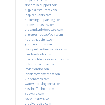
empconst1.com
cinderella-support.com
bigpinkrestaurant.com
inspirehuahin.com
memmingerspainting.com
jeremypbeasley.com
thesandwichdepotcos.com
drgiggleshouseofpain.com
hotflashdesigns.com
garagenadeau.com
lifestylechauffeurservice.com
EverNewNails.com
insideoutdecoratingcentre.com
salvatoresinpoint.com
jovialfloralco.com
johnlscotthometeam.com
u-seehomes.com
watersportslagonissi.com
mischieffashion.com
eduwyre.com
retro-interiors.com
theblvd-boise.com