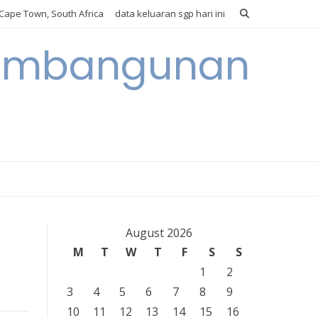
Cape Town, South Africa
data keluaran sgp hari ini
 Pembangunan
August 2026
M
T
W
T
F
S
S
1
2
3
4
5
6
7
8
9
10
11
12
13
14
15
16