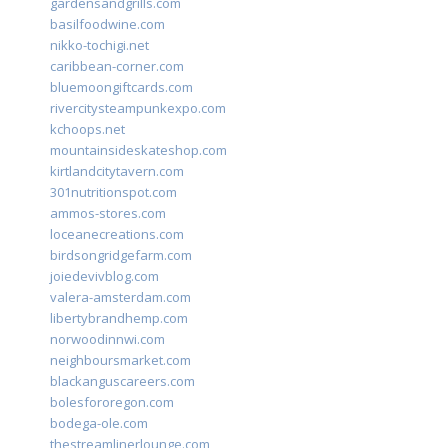
gardensandgrills.com
basilfoodwine.com
nikko-tochigi.net
caribbean-corner.com
bluemoongiftcards.com
rivercitysteampunkexpo.com
kchoops.net
mountainsideskateshop.com
kirtlandcitytavern.com
301nutritionspot.com
ammos-stores.com
loceanecreations.com
birdsongridgefarm.com
joiedevivblog.com
valera-amsterdam.com
libertybrandhemp.com
norwoodinnwi.com
neighboursmarket.com
blackanguscareers.com
bolesfororegon.com
bodega-ole.com
thestreamlinerlounge.com