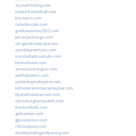
aryouthfishing.com
united-basketball.com
tios-tacos.com
cafecito-satx.com
graduacionviu2023.com
pecanjackstogo.com
zengardendayspa.com
sparklejewelryinc.com
ironcladtattoostudio.com
bruinshome.com
annascleaningsvc.com
wolfcitytattoo.com
oysterbayturkeytrot.com
lafronterarestauranteybar.com
lilyandrosetearoom.com
olivesburgberrypatch.com
theslushkids.com
giobastian.com
glpascensori.com
rifloorepoxy.com
woolleymillingandpaving.com