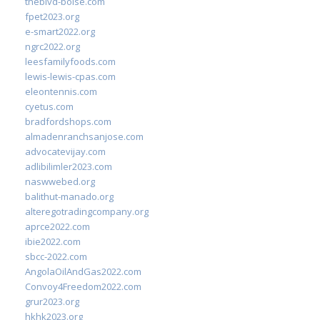
theblvd-boise.com
fpet2023.org
e-smart2022.org
ngrc2022.org
leesfamilyfoods.com
lewis-lewis-cpas.com
eleontennis.com
cyetus.com
bradfordshops.com
almadenranchsanjose.com
advocatevijay.com
adlibilimler2023.com
naswwebed.org
balithut-manado.org
alteregotradingcompany.org
aprce2022.com
ibie2022.com
sbcc-2022.com
AngolaOilAndGas2022.com
Convoy4Freedom2022.com
grur2023.org
hkhk2023.org