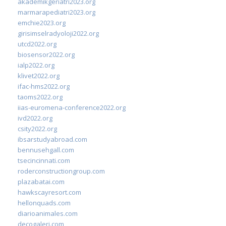
akademikgeriatri2023.org
marmarapediatri2023.org
emchie2023.org
girisimselradyoloji2022.org
utcd2022.org
biosensor2022.org
ialp2022.org
klivet2022.org
ifac-hms2022.org
taoms2022.org
iias-euromena-conference2022.org
ivd2022.org
csity2022.org
ibsarstudyabroad.com
bennusehgall.com
tsecincinnati.com
roderconstructiongroup.com
plazabatai.com
hawkscayresort.com
hellonquads.com
diarioanimales.com
decogaleri.com