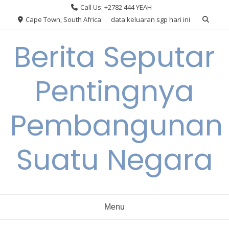
Skip
Call Us: +2782 444 YEAH
to
Cape Town, South Africa
data keluaran sgp hari ini
content
Berita Seputar
Pentingnya
Pembangunan
Suatu Negara
Menu