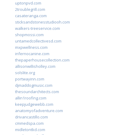
uptonpvd.com
2troublegrill.com
casateranga.com
sticksandstonesstudiooh.com
walkers-treeservice.com
shopmossi.com
untamedcollectivesd.com
mxpwellness.com
infernocanine.com
thepaperhousecollection.com
allisonwillisholley.com
solslite.org
portwayinn.com
djmaddogmusic.com
thesoundarchitects.com
allin1roofing.com
keepjudgewebb.com
anatomyofadventure.com
drivancastillo.com
cmmedspa.com
midletontkd.com