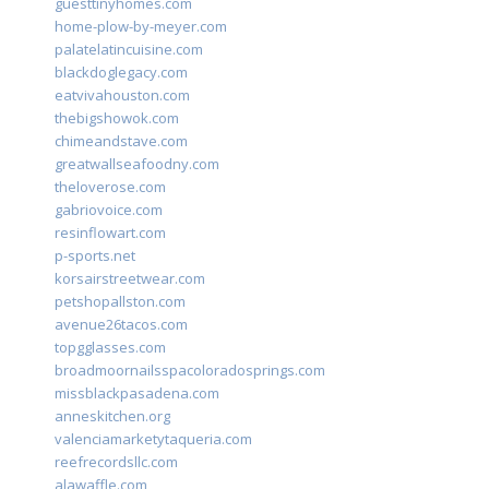
guesttinyhomes.com
home-plow-by-meyer.com
palatelatincuisine.com
blackdoglegacy.com
eatvivahouston.com
thebigshowok.com
chimeandstave.com
greatwallseafoodny.com
theloverose.com
gabriovoice.com
resinflowart.com
p-sports.net
korsairstreetwear.com
petshopallston.com
avenue26tacos.com
topgglasses.com
broadmoornailsspacoloradosprings.com
missblackpasadena.com
anneskitchen.org
valenciamarketytaqueria.com
reefrecordsllc.com
alawaffle.com