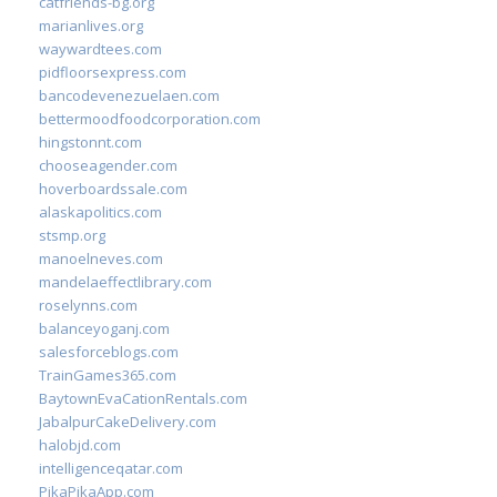
catfriends-bg.org
marianlives.org
waywardtees.com
pidfloorsexpress.com
bancodevenezuelaen.com
bettermoodfoodcorporation.com
hingstonnt.com
chooseagender.com
hoverboardssale.com
alaskapolitics.com
stsmp.org
manoelneves.com
mandelaeffectlibrary.com
roselynns.com
balanceyoganj.com
salesforceblogs.com
TrainGames365.com
BaytownEvaCationRentals.com
JabalpurCakeDelivery.com
halobjd.com
intelligenceqatar.com
PikaPikaApp.com