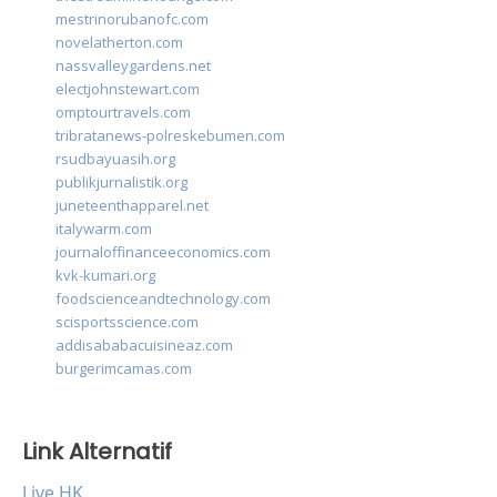
mestrinorubanofc.com
novelatherton.com
nassvalleygardens.net
electjohnstewart.com
omptourtravels.com
tribratanews-polreskebumen.com
rsudbayuasih.org
publikjurnalistik.org
juneteenthapparel.net
italywarm.com
journaloffinanceeconomics.com
kvk-kumari.org
foodscienceandtechnology.com
scisportsscience.com
addisababacuisineaz.com
burgerimcamas.com
Link Alternatif
Live HK