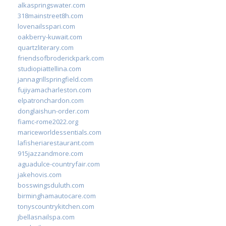
alkaspringswater.com
318mainstreet8h.com
lovenailsspari.com
oakberry-kuwait.com
quartzliterary.com
friendsofbroderickpark.com
studiopiattellina.com
jannagrillspringfield.com
fujiyamacharleston.com
elpatronchardon.com
donglaishun-order.com
fiamc-rome2022.org
mariceworldessentials.com
lafisheriarestaurant.com
915jazzandmore.com
aguadulce-countryfair.com
jakehovis.com
bosswingsduluth.com
birminghamautocare.com
tonyscountrykitchen.com
jbellasnailspa.com