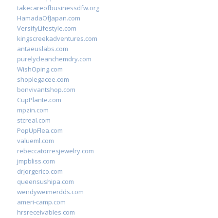
takecareofbusinessdfw.org
HamadaOfJapan.com
VersifyLifestyle.com
kingscreekadventures.com
antaeuslabs.com
purelycleanchemdry.com
WishOping.com
shoplegacee.com
bonvivantshop.com
CupPlante.com
mpzin.com
stcreal.com
PopUpFlea.com
valueml.com
rebeccatorresjewelry.com
jmpbliss.com
drjorgerico.com
queensushipa.com
wendyweimerdds.com
ameri-camp.com
hrsreceivables.com