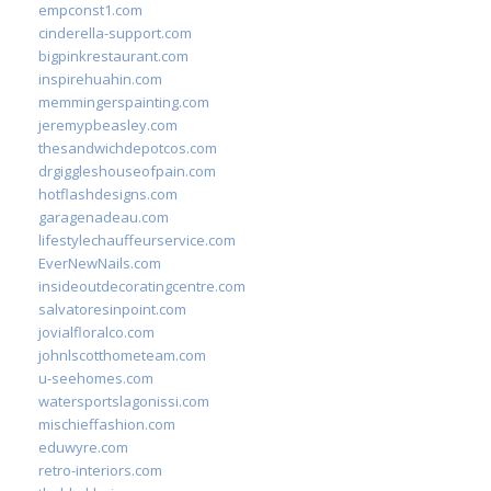
empconst1.com
cinderella-support.com
bigpinkrestaurant.com
inspirehuahin.com
memmingerspainting.com
jeremypbeasley.com
thesandwichdepotcos.com
drgiggleshouseofpain.com
hotflashdesigns.com
garagenadeau.com
lifestylechauffeurservice.com
EverNewNails.com
insideoutdecoratingcentre.com
salvatoresinpoint.com
jovialfloralco.com
johnlscotthometeam.com
u-seehomes.com
watersportslagonissi.com
mischieffashion.com
eduwyre.com
retro-interiors.com