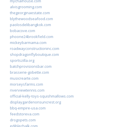
mychaihouse.com
alvisgrooming.com
thegeorginaestate.com
blythewoodseafood.com
paolosdelibangkok.com
bobacove.com
phoone24brookfield.com
mickeybarmama.com
roadwayconstructioninc.com
shopdragonflyboutique.com
sportszilla.org
batchprovisionsbar.com
brasserie-gobette.com
musicrearte.com
morseysfarms.com
riverviewtennis.com
official-kelly-toys-squishmallows.com
displaygardenonsuncrest.org
bbq-empire-usa.com
feedstoreva.com
drogopets.com
ediblechalk.com