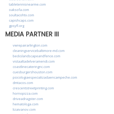
tabletennisnearme.com
oaksofa.com
soultacohtx.com
capishcaps.com
gpsyfl.org
MEDIA PARTNER III
vwrepairarlington.com
cleaningservicebaltimore-md.com
beckslandscapeandfence.com
vistaaltadelveramendi.com
coastlinecateringnc.com
cuesburgershouston.com
psicologiaespecializadaencampeche.com
dmtacos.com
crescentstreetprinting.com
hornopizza.com
driveadragster.com
hematologa.com
lizaivanov.com