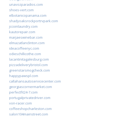
unavozparadios.com
shoes-vert.com
elbotanicopanama.com
shadyoaksrockportrvpark.com
jccoinlaundry.com
kautorepair.com
marjaeswinebar.com
elmazatlanclinton.com
ideacoffeenyc.com
odieschillicothe.com
lacantinitagalesburg.com
pizzadeliverybristol.com
greenstarsmogcheck.com
happypawspl.com
callahansautoservicecenter.com
georgiascornermarket.com
perfectfit24-7.com
portugalprivatedriver.com
von-racer.com
coffeeshopcharleston.com
salon104mainstreet.com