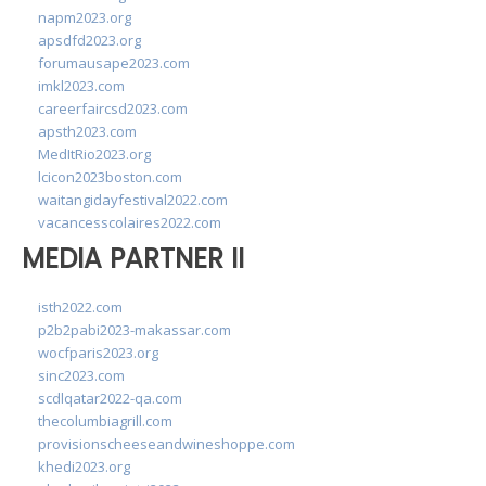
napm2023.org
apsdfd2023.org
forumausape2023.com
imkl2023.com
careerfaircsd2023.com
apsth2023.com
MedItRio2023.org
lcicon2023boston.com
waitangidayfestival2022.com
vacancesscolaires2022.com
MEDIA PARTNER II
isth2022.com
p2b2pabi2023-makassar.com
wocfparis2023.org
sinc2023.com
scdlqatar2022-qa.com
thecolumbiagrill.com
provisionscheeseandwineshoppe.com
khedi2023.org