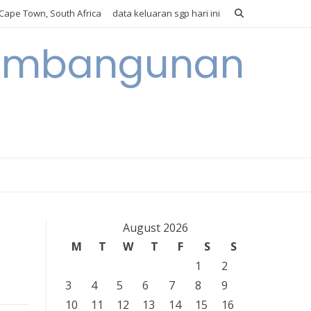
Cape Town, South Africa
data keluaran sgp hari ini
 Pembangunan
August 2026
M
T
W
T
F
S
S
1
2
3
4
5
6
7
8
9
10
11
12
13
14
15
16