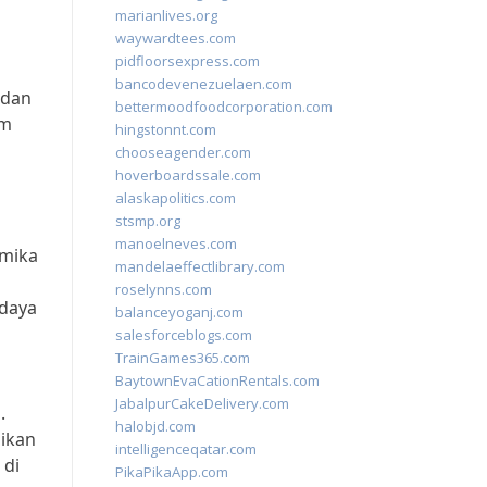
marianlives.org
waywardtees.com
pidfloorsexpress.com
bancodevenezuelaen.com
 dan
bettermoodfoodcorporation.com
am
hingstonnt.com
chooseagender.com
hoverboardssale.com
alaskapolitics.com
stsmp.org
manoelneves.com
amika
mandelaeffectlibrary.com
roselynns.com
udaya
balanceyoganj.com
salesforceblogs.com
TrainGames365.com
BaytownEvaCationRentals.com
JabalpurCakeDelivery.com
.
halobjd.com
ikan
intelligenceqatar.com
 di
PikaPikaApp.com