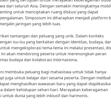
siatif yang bertujuan untuk merayakan keberagaman buda
swa dari seluruh Asia. Dengan semakin meningkatnya mobil
penting untuk menciptakan ruang diskusi yang dapat
pengalaman. Simposium ini diharapkan menjadi platform b
njalin jaringan yang lebih luas.
ikan tantangan dan peluang yang unik. Dalam konteks
engan isu-isu yang berkaitan dengan identitas, budaya, da
 untuk mengeksplorasi tema-tema ini melalui presentasi, di
atan ini akan mendorong peserta untuk merenungkan peran
as budaya dan kolaborasi internasiona.
m ini membuka peluang bagi mahasiswa untuk tidak hanya
i juga untuk belajar dari sesama peserta. Dengan meliba
 dapat menghasilkan wawasan baru yang dapat diaplikasika
uga dalam kehidupan sehari-hari. Merayakan keberagaman
i untuk dunia yang lebih inklusif dan harmonis.