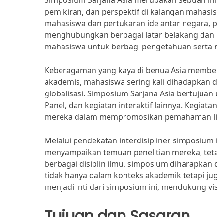
Simposium Sarjana Asia merupakan sebuah ini
pemikiran, dan perspektif di kalangan mahasi
mahasiswa dan pertukaran ide antar negara, 
menghubungkan berbagai latar belakang dan 
mahasiswa untuk berbagi pengetahuan serta me
Keberagaman yang kaya di benua Asia member
akademis, mahasiswa sering kali dihadapkan d
globalisasi. Simposium Sarjana Asia bertujuan
Panel, dan kegiatan interaktif lainnya. Kegi
mereka dalam mempromosikan pemahaman lint
Melalui pendekatan interdisipliner, simposiu
menyampaikan temuan penelitian mereka, tetap
berbagai disiplin ilmu, simposium diharapkan
tidak hanya dalam konteks akademik tetapi j
menjadi inti dari simposium ini, mendukung vis
Tujuan dan Sasaran