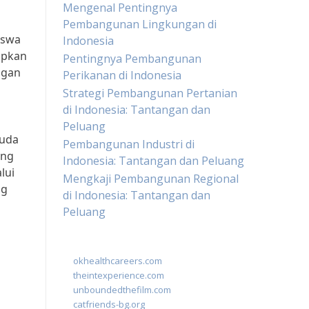
Mengenal Pentingnya
Pembangunan Lingkungan di
iswa
Indonesia
apkan
Pentingnya Pembangunan
ngan
Perikanan di Indonesia
Strategi Pembangunan Pertanian
di Indonesia: Tantangan dan
Peluang
muda
Pembangunan Industri di
ang
Indonesia: Tantangan dan Peluang
lui
Mengkaji Pembangunan Regional
ng
di Indonesia: Tantangan dan
Peluang
okhealthcareers.com
theintexperience.com
unboundedthefilm.com
catfriends-bg.org