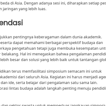
beda di Asia. Dengan adanya sesi ini, diharapkan setiap pe
aringan yang lebih luas.
endasi
jukkan pentingnya keberagaman dalam dunia akademik.
a peserta dapat memahami berbagai perspektif budaya dan
perkaya pengetahuan tetapi juga membuka kesempatan un
ar belakang. Hal ini menegaskan bahwa pengalaman pendid
lebih besar dan solusi yang lebih baik untuk tantangan glo
didikan terus memfasilitasi simposium semacam ini untuk
ademisi dari seluruh Asia. Kegiatan ini harus menjadi ag
dan ide, serta belajar dari pengalaman satu sama lain.
si lintas budaya adalah langkah penting menuju pendid
tah dan sektor swasta untuk memperluas jangkauan simpos