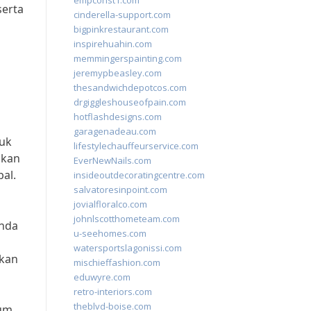
empconst1.com
serta
cinderella-support.com
bigpinkrestaurant.com
inspirehuahin.com
memmingerspainting.com
jeremypbeasley.com
thesandwichdepotcos.com
drgiggleshouseofpain.com
hotflashdesigns.com
garagenadeau.com
tuk
lifestylechauffeurservice.com
ikan
EverNewNails.com
bal.
insideoutdecoratingcentre.com
salvatoresinpoint.com
jovialfloralco.com
johnlscotthometeam.com
enda
u-seehomes.com
watersportslagonissi.com
ikan
mischieffashion.com
eduwyre.com
retro-interiors.com
theblvd-boise.com
ium