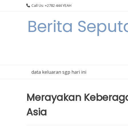
Skip
Call Us: +2782 444 YEAH
to
content
Berita Sepu
data keluaran sgp hari ini
Merayakan Keberag
Asia