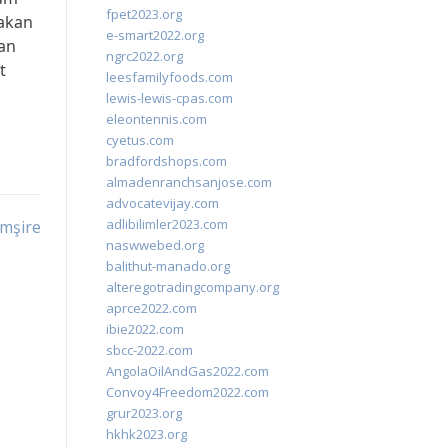
fpet2023.org
 akan
e-smart2022.org
an
ngrc2022.org
t
leesfamilyfoods.com
lewis-lewis-cpas.com
eleontennis.com
cyetus.com
bradfordshops.com
almadenranchsanjose.com
advocatevijay.com
adlibilimler2023.com
emşire
naswwebed.org
balithut-manado.org
alteregotradingcompany.org
aprce2022.com
ibie2022.com
sbcc-2022.com
AngolaOilAndGas2022.com
Convoy4Freedom2022.com
grur2023.org
hkhk2023.org