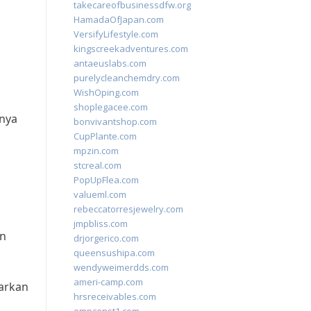
takecareofbusinessdfw.org
HamadaOfJapan.com
VersifyLifestyle.com
kingscreekadventures.com
antaeuslabs.com
purelycleanchemdry.com
WishOping.com
shoplegacee.com
nya
bonvivantshop.com
CupPlante.com
mpzin.com
stcreal.com
PopUpFlea.com
valueml.com
rebeccatorresjewelry.com
jmpbliss.com
an
drjorgerico.com
queensushipa.com
wendyweimerdds.com
ameri-camp.com
parkan
hrsreceivables.com