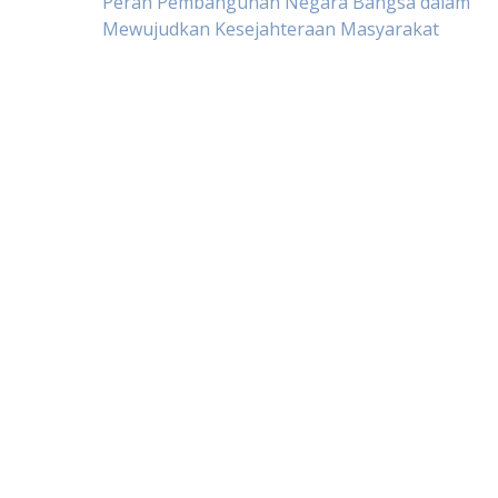
Post
Peran Pembangunan Negara Bangsa dalam
Mewujudkan Kesejahteraan Masyarakat
navigation