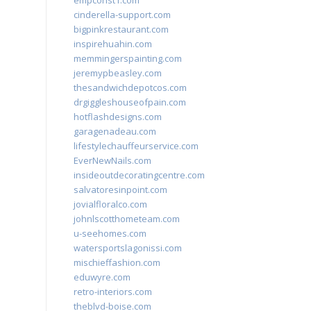
empconst1.com
cinderella-support.com
bigpinkrestaurant.com
inspirehuahin.com
memmingerspainting.com
jeremypbeasley.com
thesandwichdepotcos.com
drgiggleshouseofpain.com
hotflashdesigns.com
garagenadeau.com
lifestylechauffeurservice.com
EverNewNails.com
insideoutdecoratingcentre.com
salvatoresinpoint.com
jovialfloralco.com
johnlscotthometeam.com
u-seehomes.com
watersportslagonissi.com
mischieffashion.com
eduwyre.com
retro-interiors.com
theblvd-boise.com