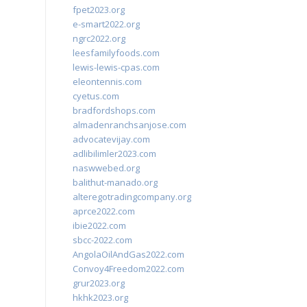
fpet2023.org
e-smart2022.org
ngrc2022.org
leesfamilyfoods.com
lewis-lewis-cpas.com
eleontennis.com
cyetus.com
bradfordshops.com
almadenranchsanjose.com
advocatevijay.com
adlibilimler2023.com
naswwebed.org
balithut-manado.org
alteregotradingcompany.org
aprce2022.com
ibie2022.com
sbcc-2022.com
AngolaOilAndGas2022.com
Convoy4Freedom2022.com
grur2023.org
hkhk2023.org