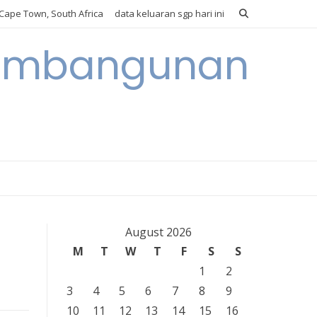
Cape Town, South Africa
data keluaran sgp hari ini
 Pembangunan
August 2026
M
T
W
T
F
S
S
1
2
3
4
5
6
7
8
9
10
11
12
13
14
15
16