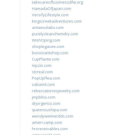
takecareofbusinessdfw.org
HamadaOfJapan.com
VersifyLifestyle.com
kingscreekadventures.com
antaeuslabs.com
purelycleanchemdry.com
WishOping.com
shoplegacee.com
bonvivantshop.com
CupPlante.com
mpzin.com
stcreal.com
PopUpFlea.com
valueml.com
rebeccatorresjewelry.com
jmpbliss.com
drjorgerico.com
queensushipa.com
wendyweimerdds.com
ameri-camp.com
hrsreceivables.com