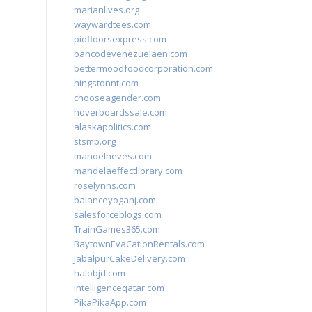
marianlives.org
waywardtees.com
pidfloorsexpress.com
bancodevenezuelaen.com
bettermoodfoodcorporation.com
hingstonnt.com
chooseagender.com
hoverboardssale.com
alaskapolitics.com
stsmp.org
manoelneves.com
mandelaeffectlibrary.com
roselynns.com
balanceyoganj.com
salesforceblogs.com
TrainGames365.com
BaytownEvaCationRentals.com
JabalpurCakeDelivery.com
halobjd.com
intelligenceqatar.com
PikaPikaApp.com