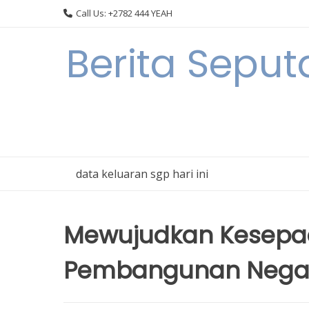
Skip
Call Us: +2782 444 YEAH
to
content
Berita Sepu
data keluaran sgp hari ini
Mewujudkan Kesepad
Pembangunan Negar