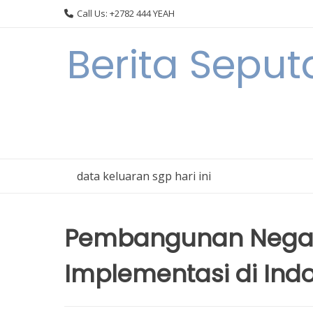
Skip
Call Us: +2782 444 YEAH
to
content
Berita Sepu
data keluaran sgp hari ini
Pembangunan Negar
Implementasi di Ind