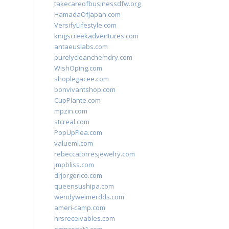
takecareofbusinessdfw.org
HamadaOfJapan.com
VersifyLifestyle.com
kingscreekadventures.com
antaeuslabs.com
purelycleanchemdry.com
WishOping.com
shoplegacee.com
bonvivantshop.com
CupPlante.com
mpzin.com
stcreal.com
PopUpFlea.com
valueml.com
rebeccatorresjewelry.com
jmpbliss.com
drjorgerico.com
queensushipa.com
wendyweimerdds.com
ameri-camp.com
hrsreceivables.com