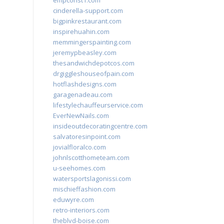
empconst1.com
cinderella-support.com
bigpinkrestaurant.com
inspirehuahin.com
memmingerspainting.com
jeremypbeasley.com
thesandwichdepotcos.com
drgiggleshouseofpain.com
hotflashdesigns.com
garagenadeau.com
lifestylechauffeurservice.com
EverNewNails.com
insideoutdecoratingcentre.com
salvatoresinpoint.com
jovialfloralco.com
johnlscotthometeam.com
u-seehomes.com
watersportslagonissi.com
mischieffashion.com
eduwyre.com
retro-interiors.com
theblvd-boise.com