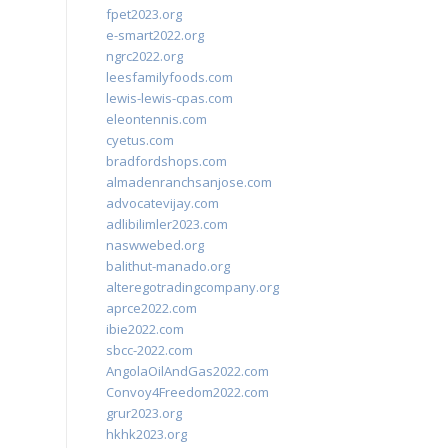
fpet2023.org
e-smart2022.org
ngrc2022.org
leesfamilyfoods.com
lewis-lewis-cpas.com
eleontennis.com
cyetus.com
bradfordshops.com
almadenranchsanjose.com
advocatevijay.com
adlibilimler2023.com
naswwebed.org
balithut-manado.org
alteregotradingcompany.org
aprce2022.com
ibie2022.com
sbcc-2022.com
AngolaOilAndGas2022.com
Convoy4Freedom2022.com
grur2023.org
hkhk2023.org