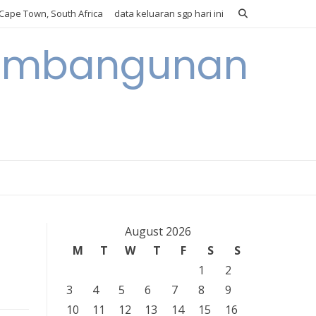
Cape Town, South Africa
data keluaran sgp hari ini
 Pembangunan
August 2026
M
T
W
T
F
S
S
1
2
3
4
5
6
7
8
9
10
11
12
13
14
15
16