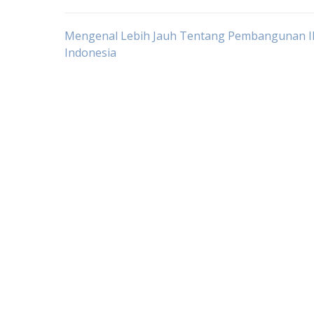
Post
Mengenal Lebih Jauh Tentang Pembangunan Ik
Indonesia
navigation