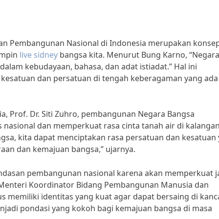
n Pembangunan Nasional di Indonesia merupakan konse
impin
live sidney
bangsa kita. Menurut Bung Karno, “Negar
alam kebudayaan, bahasa, dan adat istiadat.” Hal ini
esatuan dan persatuan di tengah keberagaman yang ada 
sia, Prof. Dr. Siti Zuhro, pembangunan Negara Bangsa
nasional dan memperkuat rasa cinta tanah air di kalanga
a, kita dapat menciptakan rasa persatuan dan kesatuan
raan dan kemajuan bangsa,” ujarnya.
ndasan pembangunan nasional karena akan memperkuat ja
t Menteri Koordinator Bidang Pembangunan Manusia dan
s memiliki identitas yang kuat agar dapat bersaing di kan
jadi pondasi yang kokoh bagi kemajuan bangsa di masa