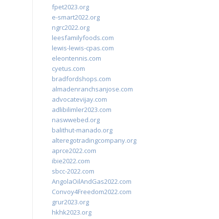
fpet2023.org
e-smart2022.org
ngrc2022.org
leesfamilyfoods.com
lewis-lewis-cpas.com
eleontennis.com
cyetus.com
bradfordshops.com
almadenranchsanjose.com
advocatevijay.com
adlibilimler2023.com
naswwebed.org
balithut-manado.org
alteregotradingcompany.org
aprce2022.com
ibie2022.com
sbcc-2022.com
AngolaOilAndGas2022.com
Convoy4Freedom2022.com
grur2023.org
hkhk2023.org