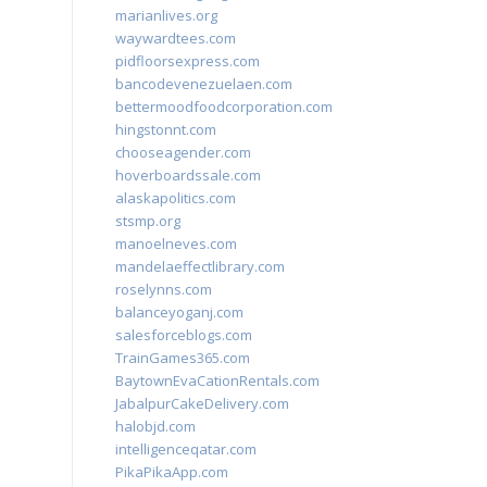
marianlives.org
waywardtees.com
pidfloorsexpress.com
bancodevenezuelaen.com
bettermoodfoodcorporation.com
hingstonnt.com
chooseagender.com
hoverboardssale.com
alaskapolitics.com
stsmp.org
manoelneves.com
mandelaeffectlibrary.com
roselynns.com
balanceyoganj.com
salesforceblogs.com
TrainGames365.com
BaytownEvaCationRentals.com
JabalpurCakeDelivery.com
halobjd.com
intelligenceqatar.com
PikaPikaApp.com