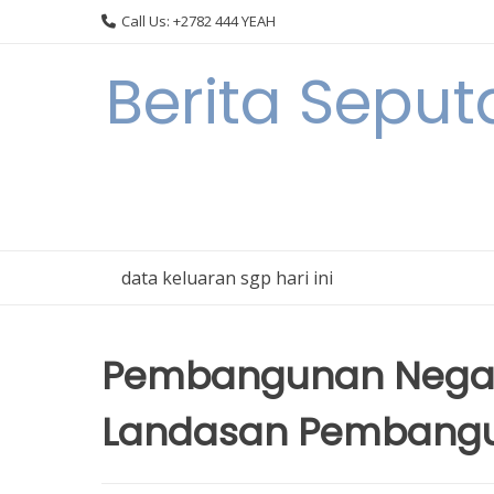
Skip
Call Us: +2782 444 YEAH
to
content
Berita Sepu
data keluaran sgp hari ini
Pembangunan Negar
Landasan Pembangun