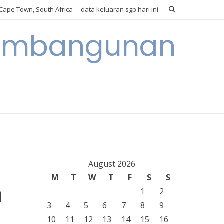
Cape Town, South Africa
data keluaran sgp hari ini
 Pembangunan
August 2026
M
T
W
T
F
S
S
a
1
2
3
4
5
6
7
8
9
10
11
12
13
14
15
16