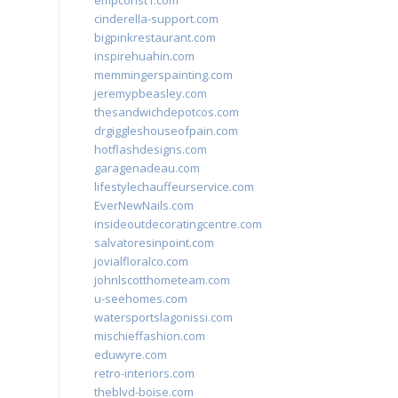
empconst1.com
cinderella-support.com
bigpinkrestaurant.com
inspirehuahin.com
memmingerspainting.com
jeremypbeasley.com
thesandwichdepotcos.com
drgiggleshouseofpain.com
hotflashdesigns.com
garagenadeau.com
lifestylechauffeurservice.com
EverNewNails.com
insideoutdecoratingcentre.com
salvatoresinpoint.com
jovialfloralco.com
johnlscotthometeam.com
u-seehomes.com
watersportslagonissi.com
mischieffashion.com
eduwyre.com
retro-interiors.com
theblvd-boise.com