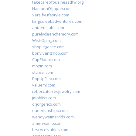
takecareofbusinessdfw.org
HamadaOfJapan.com
VersifyLifestyle.com
kingscreekadventures.com
antaeuslabs.com
purelycleanchemdry.com
WishOping.com
shoplegacee.com
bonvivantshop.com
CupPlante.com
mpzin.com
stcreal.com
PopUpFlea.com
valueml.com
rebeccatorresjewelry.com
jmpbliss.com
drjorgerico.com
queensushipa.com
wendyweimerdds.com
ameri-camp.com
hrsreceivables.com