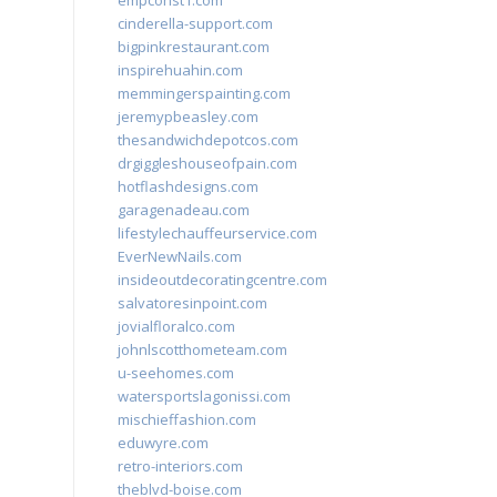
empconst1.com
cinderella-support.com
bigpinkrestaurant.com
inspirehuahin.com
memmingerspainting.com
jeremypbeasley.com
thesandwichdepotcos.com
drgiggleshouseofpain.com
hotflashdesigns.com
garagenadeau.com
lifestylechauffeurservice.com
EverNewNails.com
insideoutdecoratingcentre.com
salvatoresinpoint.com
jovialfloralco.com
johnlscotthometeam.com
u-seehomes.com
watersportslagonissi.com
mischieffashion.com
eduwyre.com
retro-interiors.com
theblvd-boise.com