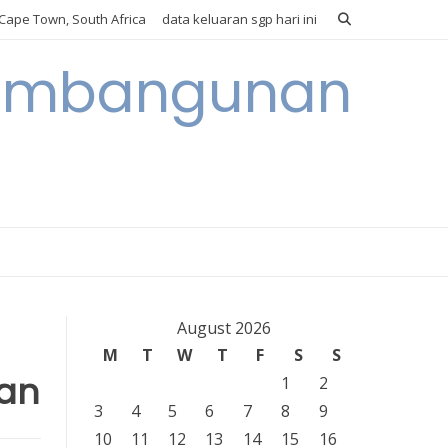
Cape Town, South Africa
data keluaran sgp hari ini
 Pembangunan
August 2026
M
T
W
T
F
S
S
uan
1
2
3
4
5
6
7
8
9
10
11
12
13
14
15
16