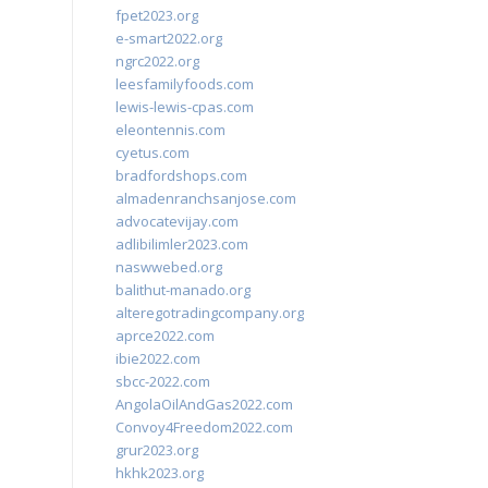
fpet2023.org
e-smart2022.org
ngrc2022.org
leesfamilyfoods.com
lewis-lewis-cpas.com
eleontennis.com
cyetus.com
bradfordshops.com
almadenranchsanjose.com
advocatevijay.com
adlibilimler2023.com
naswwebed.org
balithut-manado.org
alteregotradingcompany.org
aprce2022.com
ibie2022.com
sbcc-2022.com
AngolaOilAndGas2022.com
Convoy4Freedom2022.com
grur2023.org
hkhk2023.org