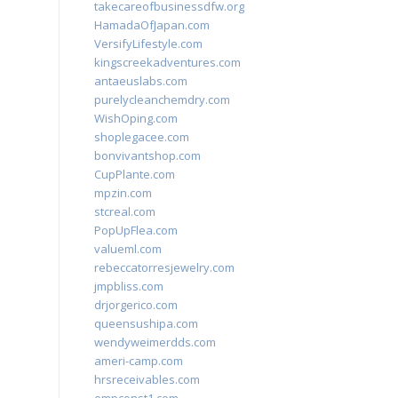
takecareofbusinessdfw.org
HamadaOfJapan.com
VersifyLifestyle.com
kingscreekadventures.com
antaeuslabs.com
purelycleanchemdry.com
WishOping.com
shoplegacee.com
bonvivantshop.com
CupPlante.com
mpzin.com
stcreal.com
PopUpFlea.com
valueml.com
rebeccatorresjewelry.com
jmpbliss.com
drjorgerico.com
queensushipa.com
wendyweimerdds.com
ameri-camp.com
hrsreceivables.com