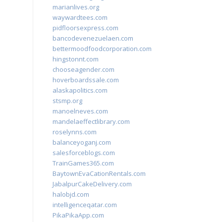
marianlives.org
waywardtees.com
pidfloorsexpress.com
bancodevenezuelaen.com
bettermoodfoodcorporation.com
hingstonnt.com
chooseagender.com
hoverboardssale.com
alaskapolitics.com
stsmp.org
manoelneves.com
mandelaeffectlibrary.com
roselynns.com
balanceyoganj.com
salesforceblogs.com
TrainGames365.com
BaytownEvaCationRentals.com
JabalpurCakeDelivery.com
halobjd.com
intelligenceqatar.com
PikaPikaApp.com