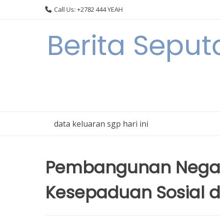
Skip
Call Us: +2782 444 YEAH
to
content
Berita Sepu
data keluaran sgp hari ini
Pembangunan Negar
Kesepaduan Sosial d