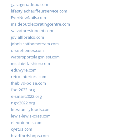
garagenadeau.com
lifestylechauffeurservice.com
EverNewNails.com
insideoutdecoratingcentre.com
salvatoresinpoint.com
jovialfloralco.com
johnlscotthometeam.com
u-seehomes.com
watersportslagonissi.com
mischieffashion.com
eduwyre.com
retro-interiors.com
theblvd-boise.com
fpet2023.org
e-smart2022.org
ngrc2022.org
leesfamilyfoods.com
lewis-lewis-cpas.com
eleontennis.com
cyetus.com
bradfordshops.com