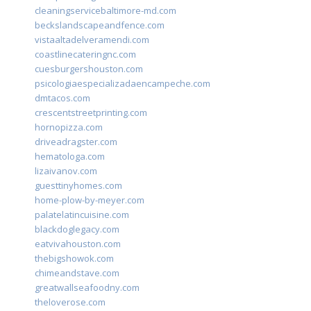
cleaningservicebaltimore-md.com
beckslandscapeandfence.com
vistaaltadelveramendi.com
coastlinecateringnc.com
cuesburgershouston.com
psicologiaespecializadaencampeche.com
dmtacos.com
crescentstreetprinting.com
hornopizza.com
driveadragster.com
hematologa.com
lizaivanov.com
guesttinyhomes.com
home-plow-by-meyer.com
palatelatincuisine.com
blackdoglegacy.com
eatvivahouston.com
thebigshowok.com
chimeandstave.com
greatwallseafoodny.com
theloverose.com