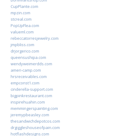
bonvivantshop.com
CupPlante.com
mpzin.com
stcreal.com
PopUpFlea.com
valueml.com
rebeccatorresjewelry.com
jmpbliss.com
drjorgerico.com
queensushipa.com
wendyweimerdds.com
ameri-camp.com
hrsreceivables.com
empconst1.com
cinderella-support.com
bigpinkrestaurant.com
inspirehuahin.com
memmingerspainting.com
jeremypbeasley.com
thesandwichdepotcos.com
drgiggleshouseofpain.com
hotflashdesigns.com