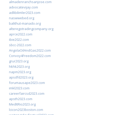
almadenranchsanjose.com
advocatevijay.com
adlibilimler2023.com
naswwebed.org
balithut-manado.org
alteregotradingcompany.org
aprce2022.com
ibie2022.com
sbcc-2022.com
AngolaOilAndGas2022.com
Convoy4Freedom2022.com
grur2023.org
hkhk2023.org
napm2023.org
apsdfd2023.org
forumausape2023.com
imkl2023.com
careerfaircsd2023.com
apsth2023.com
MedItRio2023.org
lcicon2023boston.com