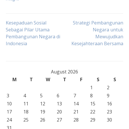
Post
Kesepaduan Sosial
Strategi Pembangunan
Sebagai Pilar Utama
Negara untuk
Pembangunan Negara di
Mewujudkan
navigation
Indonesia
Kesejahteraan Bersama
August 2026
M
T
W
T
F
S
S
1
2
3
4
5
6
7
8
9
10
11
12
13
14
15
16
17
18
19
20
21
22
23
24
25
26
27
28
29
30
31