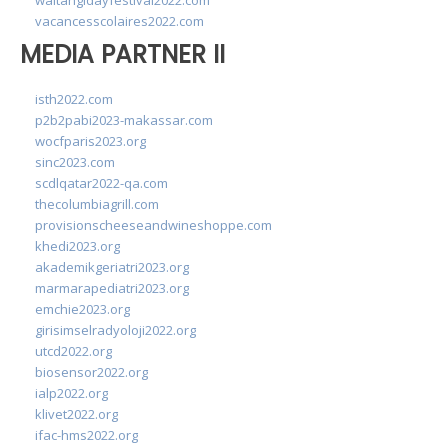
waitangidayfestival2022.com
vacancesscolaires2022.com
MEDIA PARTNER II
isth2022.com
p2b2pabi2023-makassar.com
wocfparis2023.org
sinc2023.com
scdlqatar2022-qa.com
thecolumbiagrill.com
provisionscheeseandwineshoppe.com
khedi2023.org
akademikgeriatri2023.org
marmarapediatri2023.org
emchie2023.org
girisimselradyoloji2022.org
utcd2022.org
biosensor2022.org
ialp2022.org
klivet2022.org
ifac-hms2022.org