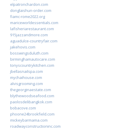
elpatronchardon.com
donglaishun-order.com
fiamc-rome2022.org
mariceworldessentials.com
lafisheriarestaurant.com
915jazzandmore.com
aguadulce-countryfair.com
jakehovis.com
bosswingsduluth.com
birminghamautocare.com
tonyscountrykitchen.com
jbellasnailspa.com
mychaihouse.com
alvisgrooming.com
thegeorginaestate.com
blythewoodseafood.com
paolosdelibangkok.com
bobacove.com
phoone24brookfield.com
mickeybarmama.com
roadwayconstructioninc.com