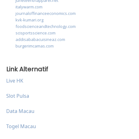
juneteenthapparel.net
italywarm.com
journaloffinanceeconomics.com
kvk-kumari.org
foodscienceandtechnology.com
scisportsscience.com
addisababacuisineaz.com
burgerimcamas.com
Link Alternatif
Live HK
Slot Pulsa
Data Macau
Togel Macau