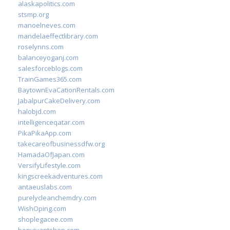
alaskapolitics.com
stsmp.org
manoelneves.com
mandelaeffectlibrary.com
roselynns.com
balanceyoganj.com
salesforceblogs.com
TrainGames365.com
BaytownEvaCationRentals.com
JabalpurCakeDelivery.com
halobjd.com
intelligenceqatar.com
PikaPikaApp.com
takecareofbusinessdfw.org
HamadaOfJapan.com
VersifyLifestyle.com
kingscreekadventures.com
antaeuslabs.com
purelycleanchemdry.com
WishOping.com
shoplegacee.com