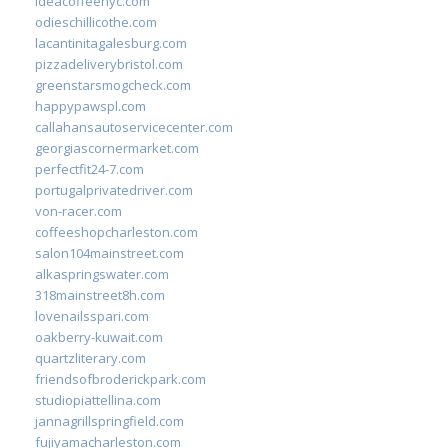
ideacoffeenyc.com
odieschillicothe.com
lacantinitagalesburg.com
pizzadeliverybristol.com
greenstarsmogcheck.com
happypawspl.com
callahansautoservicecenter.com
georgiascornermarket.com
perfectfit24-7.com
portugalprivatedriver.com
von-racer.com
coffeeshopcharleston.com
salon104mainstreet.com
alkaspringswater.com
318mainstreet8h.com
lovenailsspari.com
oakberry-kuwait.com
quartzliterary.com
friendsofbroderickpark.com
studiopiattellina.com
jannagrillspringfield.com
fujiyamacharleston.com