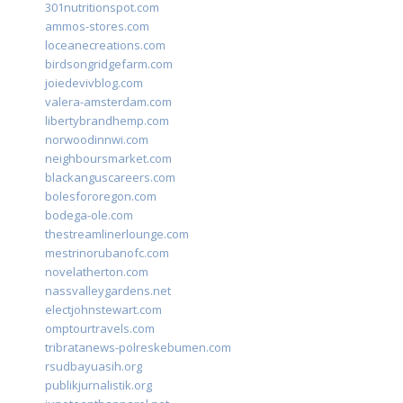
301nutritionspot.com
ammos-stores.com
loceanecreations.com
birdsongridgefarm.com
joiedevivblog.com
valera-amsterdam.com
libertybrandhemp.com
norwoodinnwi.com
neighboursmarket.com
blackanguscareers.com
bolesfororegon.com
bodega-ole.com
thestreamlinerlounge.com
mestrinorubanofc.com
novelatherton.com
nassvalleygardens.net
electjohnstewart.com
omptourtravels.com
tribratanews-polreskebumen.com
rsudbayuasih.org
publikjurnalistik.org