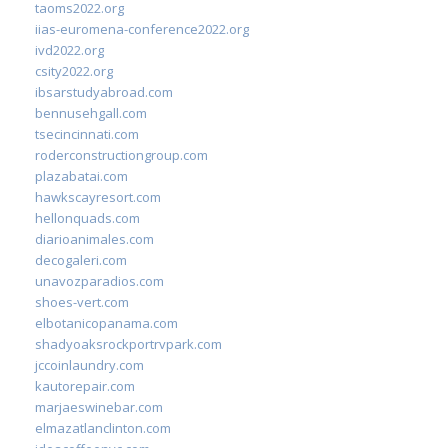
taoms2022.org
iias-euromena-conference2022.org
ivd2022.org
csity2022.org
ibsarstudyabroad.com
bennusehgall.com
tsecincinnati.com
roderconstructiongroup.com
plazabatai.com
hawkscayresort.com
hellonquads.com
diarioanimales.com
decogaleri.com
unavozparadios.com
shoes-vert.com
elbotanicopanama.com
shadyoaksrockportrvpark.com
jccoinlaundry.com
kautorepair.com
marjaeswinebar.com
elmazatlanclinton.com