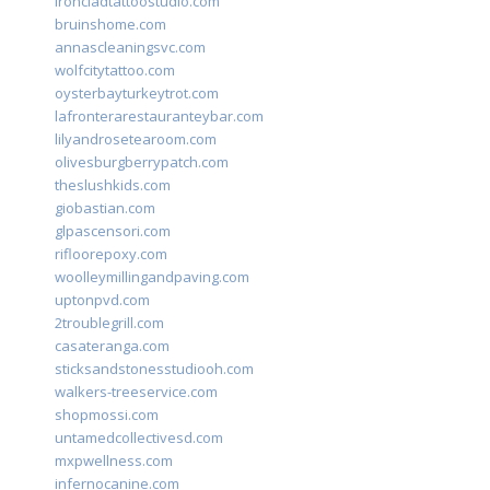
ironcladtattoostudio.com
bruinshome.com
annascleaningsvc.com
wolfcitytattoo.com
oysterbayturkeytrot.com
lafronterarestauranteybar.com
lilyandrosetearoom.com
olivesburgberrypatch.com
theslushkids.com
giobastian.com
glpascensori.com
rifloorepoxy.com
woolleymillingandpaving.com
uptonpvd.com
2troublegrill.com
casateranga.com
sticksandstonesstudiooh.com
walkers-treeservice.com
shopmossi.com
untamedcollectivesd.com
mxpwellness.com
infernocanine.com