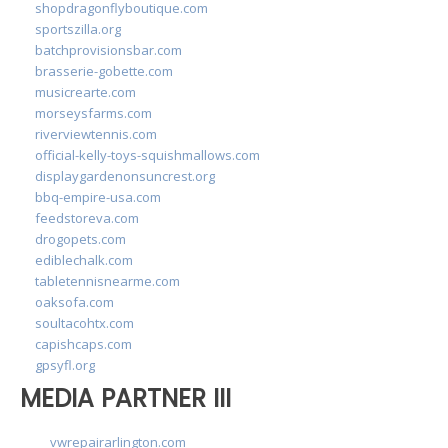
shopdragonflyboutique.com
sportszilla.org
batchprovisionsbar.com
brasserie-gobette.com
musicrearte.com
morseysfarms.com
riverviewtennis.com
official-kelly-toys-squishmallows.com
displaygardenonsuncrest.org
bbq-empire-usa.com
feedstoreva.com
drogopets.com
ediblechalk.com
tabletennisnearme.com
oaksofa.com
soultacohtx.com
capishcaps.com
gpsyfl.org
MEDIA PARTNER III
vwrepairarlington.com