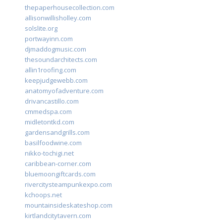
thepaperhousecollection.com
allisonwillisholley.com
solslite.org
portwayinn.com
djmaddogmusic.com
thesoundarchitects.com
allin1roofing.com
keepjudgewebb.com
anatomyofadventure.com
drivancastillo.com
cmmedspa.com
midletontkd.com
gardensandgrills.com
basilfoodwine.com
nikko-tochigi.net
caribbean-corner.com
bluemoongiftcards.com
rivercitysteampunkexpo.com
kchoops.net
mountainsideskateshop.com
kirtlandcitytavern.com