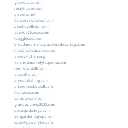
gabriovoice.com
resinflowart.com
p-sports.net
korsairstreetwear.com
petshopallston.com
avenue26tacos.com
topgglasses.com
broadmoornailsspacoloradosprings.com
missblackpasadena.com
anneskitchen.org
valenciamarketytaqueria.com
reefrecordsllc.com
alawaffle.com
aryouthfishing.com
united-basketball.com
tios-tacos.com
cafecito-satx.com
graduacionviu2023.com
pecanjackstogo.com
zengardendayspa.com
sparklejewelryinc.com