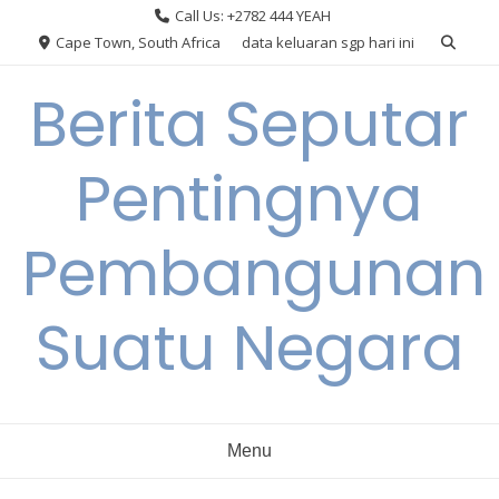
Skip
Call Us: +2782 444 YEAH
to
Cape Town, South Africa
data keluaran sgp hari ini
content
Berita Seputar
Pentingnya
Pembangunan
Suatu Negara
Menu