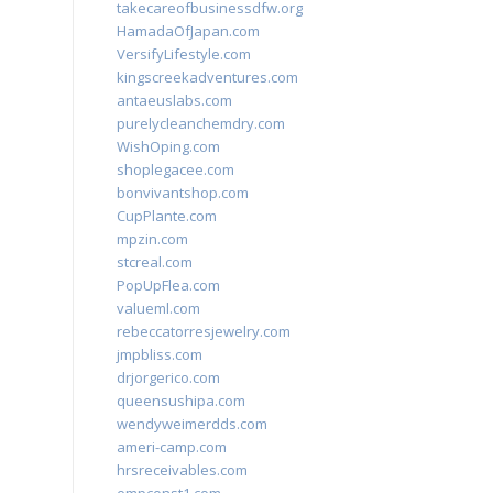
takecareofbusinessdfw.org
HamadaOfJapan.com
VersifyLifestyle.com
kingscreekadventures.com
antaeuslabs.com
purelycleanchemdry.com
WishOping.com
shoplegacee.com
bonvivantshop.com
CupPlante.com
mpzin.com
stcreal.com
PopUpFlea.com
valueml.com
rebeccatorresjewelry.com
jmpbliss.com
drjorgerico.com
queensushipa.com
wendyweimerdds.com
ameri-camp.com
hrsreceivables.com