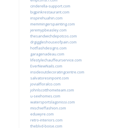
empconst1.com
cinderella-support.com
bigpinkrestaurant.com
inspirehuahin.com
memmingerspainting.com
jeremypbeasley.com
thesandwichdepotcos.com
drgiggleshouseofpain.com
hotflashdesigns.com
garagenadeau.com
lifestylechauffeurservice.com
EverNewNails.com
insideoutdecoratingcentre.com
salvatoresinpoint.com
jovialfloralco.com
johnlscotthometeam.com
u-seehomes.com
watersportslagonissi.com
mischieffashion.com
eduwyre.com
retro-interiors.com
theblvd-boise.com