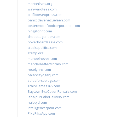
marianlives.org
waywardtees.com
pidfloorsexpress.com
bancodevenezuelaen.com
bettermoodfoodcorporation.com
hingstonnt.com
chooseagender.com
hoverboardssale.com
alaskapolitics.com
stsmp.org
manoelneves.com
mandelaeffectlibrary.com
roselynns.com
balanceyoganj.com
salesforceblogs.com
TrainGames365.com
BaytownEvaCationRentals.com
JabalpurCakeDelivery.com
halobjd.com
intelligenceqatar.com
PikaPikaApp.com