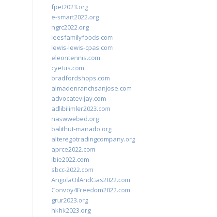
fpet2023.org
e-smart2022.org
ngrc2022.org
leesfamilyfoods.com
lewis-lewis-cpas.com
eleontennis.com
cyetus.com
bradfordshops.com
almadenranchsanjose.com
advocatevijay.com
adlibilimler2023.com
naswwebed.org
balithut-manado.org
alteregotradingcompany.org
aprce2022.com
ibie2022.com
sbcc-2022.com
AngolaOilAndGas2022.com
Convoy4Freedom2022.com
grur2023.org
hkhk2023.org