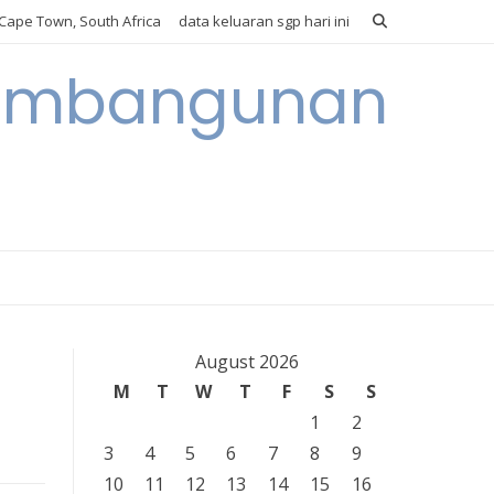
Cape Town, South Africa
data keluaran sgp hari ini
 Pembangunan
August 2026
M
T
W
T
F
S
S
1
2
3
4
5
6
7
8
9
10
11
12
13
14
15
16