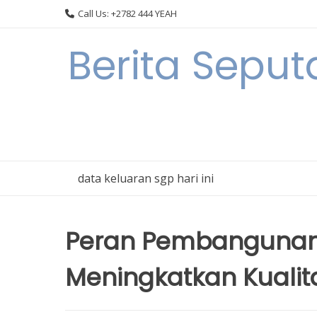
Skip
Call Us: +2782 444 YEAH
to
content
Berita Sepu
data keluaran sgp hari ini
Peran Pembangunan
Meningkatkan Kuali