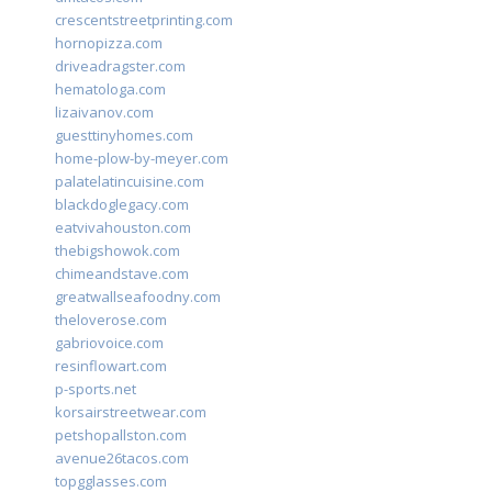
crescentstreetprinting.com
hornopizza.com
driveadragster.com
hematologa.com
lizaivanov.com
guesttinyhomes.com
home-plow-by-meyer.com
palatelatincuisine.com
blackdoglegacy.com
eatvivahouston.com
thebigshowok.com
chimeandstave.com
greatwallseafoodny.com
theloverose.com
gabriovoice.com
resinflowart.com
p-sports.net
korsairstreetwear.com
petshopallston.com
avenue26tacos.com
topgglasses.com