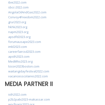
ibie2022.com
sbcc-2022.com
AngolaOilAndGas2022.com
Convoy4Freedom2022.com
grur2023.org
hkhk2023.org
napm2023.org
apsdfd2023.org
forumausape2023.com
imkl2023.com
careerfaircsd2023.com
apsth2023.com
MedItRio2023.org
lcicon2023boston.com
waitangidayfestival2022.com
vacancesscolaires2022.com
MEDIA PARTNER II
isth2022.com
p2b2pabi2023-makassar.com
wocfparis2023.org