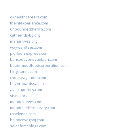
okhealthcareers.com
theintexperience.com
unboundedthefilm.com
catfriends-bg.org
marianlives.org
waywardtees.com
pidfloorsexpress.com
bancodevenezuelaen.com
bettermoodfoodcorporation.com
hingstonnt.com
chooseagender.com
hoverboardssale.com
alaskapolitics.com
stsmp.org
manoelneves.com
mandelaeffectlibrary.com
roselynns.com
balanceyoganj.com
salesforceblogs.com