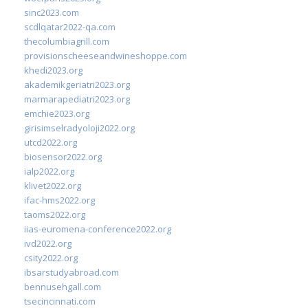
sinc2023.com
scdlqatar2022-qa.com
thecolumbiagrill.com
provisionscheeseandwineshoppe.com
khedi2023.org
akademikgeriatri2023.org
marmarapediatri2023.org
emchie2023.org
girisimselradyoloji2022.org
utcd2022.org
biosensor2022.org
ialp2022.org
klivet2022.org
ifac-hms2022.org
taoms2022.org
iias-euromena-conference2022.org
ivd2022.org
csity2022.org
ibsarstudyabroad.com
bennusehgall.com
tsecincinnati.com