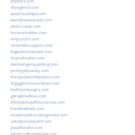
jmpbliss.com
drjorgerico.com
queensushipa.com
wendyweimerdds.com
ameri-camp.com
hrsreceivables.com
empconst1.com
cinderella-support.com
bigpinkrestaurant.com
inspirehuahin.com
memmingerspainting.com
jeremypbeasley.com
thesandwichdepotcos.com
drgiggleshouseofpain.com
hotflashdesigns.com
garagenadeau.com
lifestylechauffeurservice.com
EverNewNails.com
insideoutdecoratingcentre.com
salvatoresinpoint.com
jovialfloralco.com
johnlscotthometeam.com