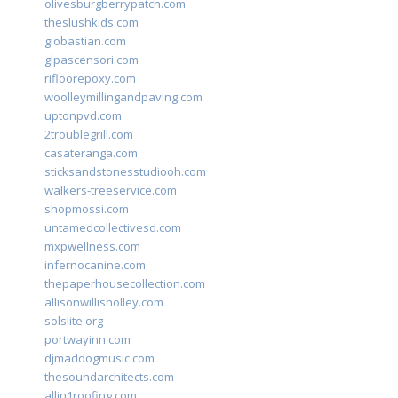
olivesburgberrypatch.com
theslushkids.com
giobastian.com
glpascensori.com
rifloorepoxy.com
woolleymillingandpaving.com
uptonpvd.com
2troublegrill.com
casateranga.com
sticksandstonesstudiooh.com
walkers-treeservice.com
shopmossi.com
untamedcollectivesd.com
mxpwellness.com
infernocanine.com
thepaperhousecollection.com
allisonwillisholley.com
solslite.org
portwayinn.com
djmaddogmusic.com
thesoundarchitects.com
allin1roofing.com