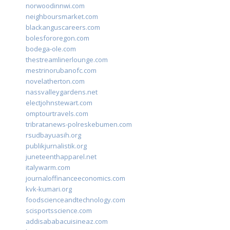
norwoodinnwi.com
neighboursmarket.com
blackanguscareers.com
bolesfororegon.com
bodega-ole.com
thestreamlinerlounge.com
mestrinorubanofc.com
novelatherton.com
nassvalleygardens.net
electjohnstewart.com
omptourtravels.com
tribratanews-polreskebumen.com
rsudbayuasih.org
publikjurnalistik.org
juneteenthapparel.net
italywarm.com
journaloffinanceeconomics.com
kvk-kumari.org
foodscienceandtechnology.com
scisportsscience.com
addisababacuisineaz.com