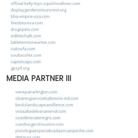
official-kelly-toys-squishmallows.com
displaygardenonsuncrest.org
bbq-empire-usa.com
feedstoreva.com
drogopets.com
ediblechalk.com
tabletennisnearme.com
oaksofa.com
soultacohtx.com
capishcaps.com
gpsyfl.org
MEDIA PARTNER III
vwrepairarlington.com
cleaningservicebaltimore-md.com
beckslandscapeandfence.com
vistaaltadelveramendi.com
coastlinecateringnc.com
cuesburgershouston.com
psicologiaespecializadaencampeche.com
dmtacos.com