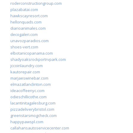
roderconstructiongroup.com
plazabatai.com
hawkscayresort.com
hellonquads.com
diarioanimales.com
decogaleri.com
unavozparadios.com
shoes-vert.com
elbotanicopanama.com
shadyoaksrockportrvpark.com
jccoinlaundry.com
kautorepair.com
marjaeswinebar.com
elmazatlanclinton.com
ideacoffeenyc.com
odieschillicothe.com
lacantinitagalesburg.com
pizzadeliverybristol.com
greenstarsmogcheck.com
happypawspl.com
callahansautoservicecenter.com