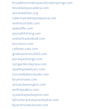
broadmoornailsspacoloradosprings.com
missblackpasadena.com
anneskitchen.org
valenciamarketytaqueria.com
reefrecordsllc.com
alawaffle.com
aryouthfishing.com
united-basketball.com
tios-tacos.com
cafecito-satx.com
graduacionviu2023.com
pecanjackstogo.com
zengardendayspa.com
sparklejewelryinc.com
ironcladtattoostudio.com
bruinshome.com
annascleaningsvc.com
wolfcitytattoo.com
oysterbayturkeytrot.com
lafronterarestauranteybar.com
lilyandrosetearoom.com