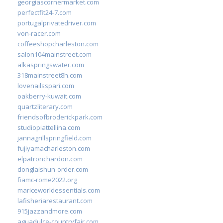
georgiascornermarket.com
perfectfit24-7.com
portugalprivatedriver.com
von-racer.com
coffeeshopcharleston.com
salon104mainstreet.com
alkaspringswater.com
318mainstreet8h.com
lovenailsspari.com
oakberry-kuwait.com
quartzliterary.com
friendsofbroderickpark.com
studiopiattellina.com
jannagrillspringfield.com
fujiyamacharleston.com
elpatronchardon.com
donglaishun-order.com
fiamc-rome2022.org
mariceworldessentials.com
lafisheriarestaurant.com
915jazzandmore.com
aguadulce-countryfair.com