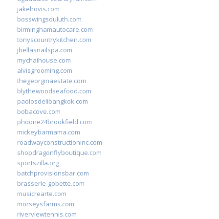
jakehovis.com
bosswingsduluth.com
birminghamautocare.com
tonyscountrykitchen.com
jbellasnailspa.com
mychaihouse.com
alvisgrooming.com
thegeorginaestate.com
blythewoodseafood.com
paolosdelibangkok.com
bobacove.com
phoone24brookfield.com
mickeybarmama.com
roadwayconstructioninc.com
shopdragonflyboutique.com
sportszilla.org
batchprovisionsbar.com
brasserie-gobette.com
musicrearte.com
morseysfarms.com
riverviewtennis.com