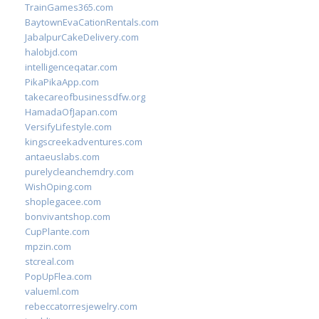
TrainGames365.com
BaytownEvaCationRentals.com
JabalpurCakeDelivery.com
halobjd.com
intelligenceqatar.com
PikaPikaApp.com
takecareofbusinessdfw.org
HamadaOfJapan.com
VersifyLifestyle.com
kingscreekadventures.com
antaeuslabs.com
purelycleanchemdry.com
WishOping.com
shoplegacee.com
bonvivantshop.com
CupPlante.com
mpzin.com
stcreal.com
PopUpFlea.com
valueml.com
rebeccatorresjewelry.com