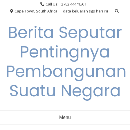
Skip
Call Us: +2782 444 YEAH
to
Cape Town, South Africa
data keluaran sgp hari ini
content
Berita Seputar
Pentingnya
Pembangunan
Suatu Negara
Menu