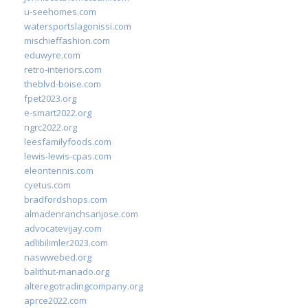
u-seehomes.com
watersportslagonissi.com
mischieffashion.com
eduwyre.com
retro-interiors.com
theblvd-boise.com
fpet2023.org
e-smart2022.org
ngrc2022.org
leesfamilyfoods.com
lewis-lewis-cpas.com
eleontennis.com
cyetus.com
bradfordshops.com
almadenranchsanjose.com
advocatevijay.com
adlibilimler2023.com
naswwebed.org
balithut-manado.org
alteregotradingcompany.org
aprce2022.com