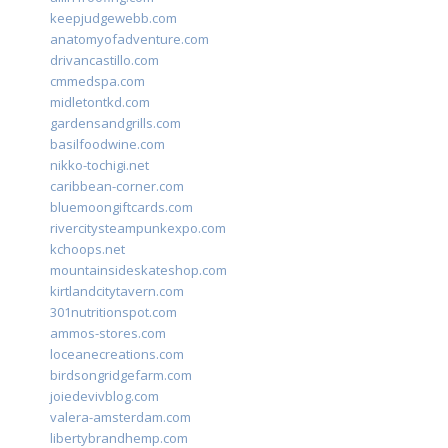
keepjudgewebb.com
anatomyofadventure.com
drivancastillo.com
cmmedspa.com
midletontkd.com
gardensandgrills.com
basilfoodwine.com
nikko-tochigi.net
caribbean-corner.com
bluemoongiftcards.com
rivercitysteampunkexpo.com
kchoops.net
mountainsideskateshop.com
kirtlandcitytavern.com
301nutritionspot.com
ammos-stores.com
loceanecreations.com
birdsongridgefarm.com
joiedevivblog.com
valera-amsterdam.com
libertybrandhemp.com