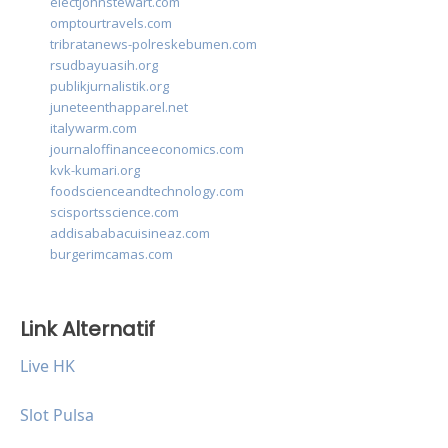
electjohnstewart.com
omptourtravels.com
tribratanews-polreskebumen.com
rsudbayuasih.org
publikjurnalistik.org
juneteenthapparel.net
italywarm.com
journaloffinanceeconomics.com
kvk-kumari.org
foodscienceandtechnology.com
scisportsscience.com
addisababacuisineaz.com
burgerimcamas.com
Link Alternatif
Live HK
Slot Pulsa