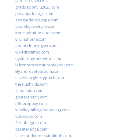
cafecito-satx.com
graduacionviu2023.com
pecanjackstogo.com
zengardendayspa.com
sparklejewelryinc.com
ironcladtattoostudio.com
bruinshome.com
annascleaningsvc.com
wolfcitytattoo.com
oysterbayturkeytrot.com
lafronterarestauranteybar.com
lilyandrosetearoom.com
olivesburgberrypatch.com
theslushkids.com
giobastian.com
glpascensori.com
rifloorepoxy.com
woolleymillingandpaving.com
uptonpvd.com
2troublegrill.com
casateranga.com
sticksandstonesstudiooh.com