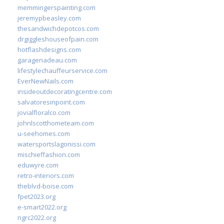
memmingerspainting.com
jeremypbeasley.com
thesandwichdepotcos.com
drgiggleshouseofpain.com
hotflashdesigns.com
garagenadeau.com
lifestylechauffeurservice.com
EverNewNails.com
insideoutdecoratingcentre.com
salvatoresinpoint.com
jovialfloralco.com
johnlscotthometeam.com
u-seehomes.com
watersportslagonissi.com
mischieffashion.com
eduwyre.com
retro-interiors.com
theblvd-boise.com
fpet2023.org
e-smart2022.org
ngrc2022.org