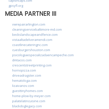
capishcaps.com
gpsyfl.org
MEDIA PARTNER III
vwrepairarlington.com
cleaningservicebaltimore-md.com
beckslandscapeandfence.com
vistaaltadelveramendi.com
coastlinecateringnc.com
cuesburgershouston.com
psicologiaespecializadaencampeche.com
dmtacos.com
crescentstreetprinting.com
hornopizza.com
driveadragster.com
hematologa.com
lizaivanov.com
guesttinyhomes.com
home-plow-by-meyer.com
palatelatincuisine.com
blackdoglegacy.com