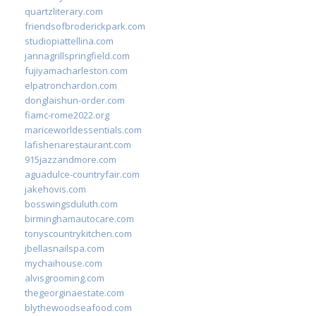
quartzliterary.com
friendsofbroderickpark.com
studiopiattellina.com
jannagrillspringfield.com
fujiyamacharleston.com
elpatronchardon.com
donglaishun-order.com
fiamc-rome2022.org
mariceworldessentials.com
lafisheriarestaurant.com
915jazzandmore.com
aguadulce-countryfair.com
jakehovis.com
bosswingsduluth.com
birminghamautocare.com
tonyscountrykitchen.com
jbellasnailspa.com
mychaihouse.com
alvisgrooming.com
thegeorginaestate.com
blythewoodseafood.com