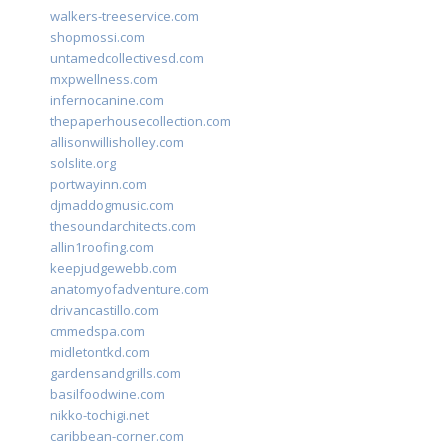
walkers-treeservice.com
shopmossi.com
untamedcollectivesd.com
mxpwellness.com
infernocanine.com
thepaperhousecollection.com
allisonwillisholley.com
solslite.org
portwayinn.com
djmaddogmusic.com
thesoundarchitects.com
allin1roofing.com
keepjudgewebb.com
anatomyofadventure.com
drivancastillo.com
cmmedspa.com
midletontkd.com
gardensandgrills.com
basilfoodwine.com
nikko-tochigi.net
caribbean-corner.com