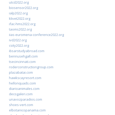
utcd2022.org
biosensor2022.org
ialp2022.org
klivet2022.org
ifac-hms2022.org
taoms2022.org
iias-euromena-conference2022.org
ivd2022.org
csity2022.org
ibsarstudyabroad.com
bennusehgall.com
tsecincinnati.com
roderconstructiongroup.com
plazabatai.com
hawkscayresort.com
hellonquads.com
diarioanimales.com
decogaleri.com
unavozparadios.com
shoes-vert.com
elbotanicopanama.com