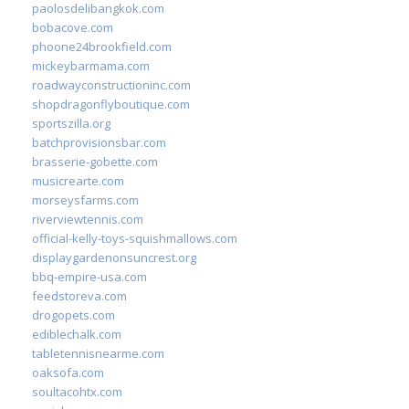
paolosdelibangkok.com
bobacove.com
phoone24brookfield.com
mickeybarmama.com
roadwayconstructioninc.com
shopdragonflyboutique.com
sportszilla.org
batchprovisionsbar.com
brasserie-gobette.com
musicrearte.com
morseysfarms.com
riverviewtennis.com
official-kelly-toys-squishmallows.com
displaygardenonsuncrest.org
bbq-empire-usa.com
feedstoreva.com
drogopets.com
ediblechalk.com
tabletennisnearme.com
oaksofa.com
soultacohtx.com