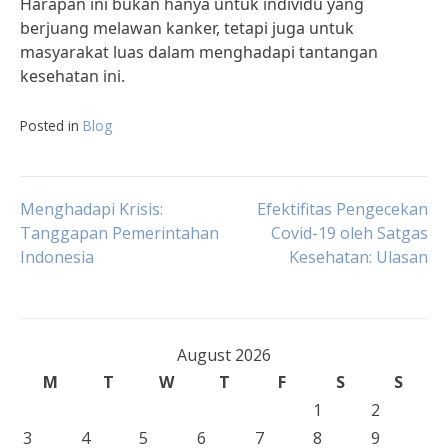
Harapan ini bukan hanya untuk individu yang
berjuang melawan kanker, tetapi juga untuk
masyarakat luas dalam menghadapi tantangan
kesehatan ini.
Posted in
Blog
Post
Menghadapi Krisis:
Efektifitas Pengecekan
Tanggapan Pemerintahan
Covid-19 oleh Satgas
Indonesia
Kesehatan: Ulasan
navigation
August 2026
M
T
W
T
F
S
S
1
2
3
4
5
6
7
8
9