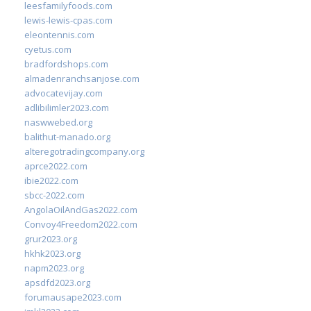
leesfamilyfoods.com
lewis-lewis-cpas.com
eleontennis.com
cyetus.com
bradfordshops.com
almadenranchsanjose.com
advocatevijay.com
adlibilimler2023.com
naswwebed.org
balithut-manado.org
alteregotradingcompany.org
aprce2022.com
ibie2022.com
sbcc-2022.com
AngolaOilAndGas2022.com
Convoy4Freedom2022.com
grur2023.org
hkhk2023.org
napm2023.org
apsdfd2023.org
forumausape2023.com