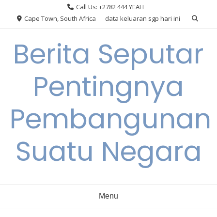
Skip
Call Us: +2782 444 YEAH
to
Cape Town, South Africa
data keluaran sgp hari ini
content
Berita Seputar
Pentingnya
Pembangunan
Suatu Negara
Menu