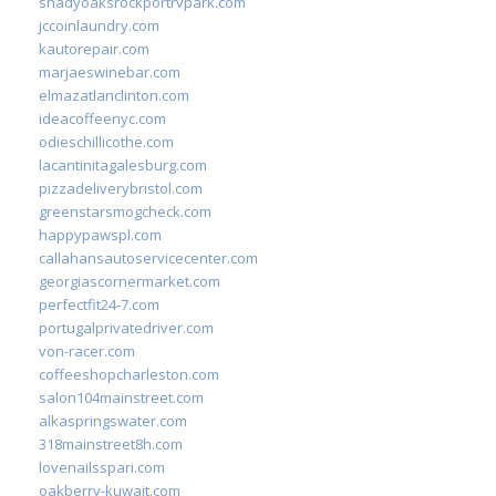
shadyoaksrockportrvpark.com
jccoinlaundry.com
kautorepair.com
marjaeswinebar.com
elmazatlanclinton.com
ideacoffeenyc.com
odieschillicothe.com
lacantinitagalesburg.com
pizzadeliverybristol.com
greenstarsmogcheck.com
happypawspl.com
callahansautoservicecenter.com
georgiascornermarket.com
perfectfit24-7.com
portugalprivatedriver.com
von-racer.com
coffeeshopcharleston.com
salon104mainstreet.com
alkaspringswater.com
318mainstreet8h.com
lovenailsspari.com
oakberry-kuwait.com