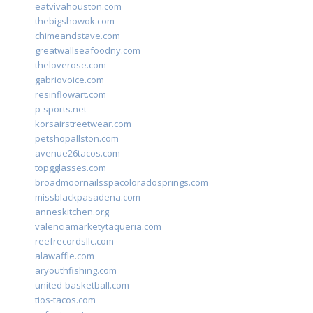
eatvivahouston.com
thebigshowok.com
chimeandstave.com
greatwallseafoodny.com
theloverose.com
gabriovoice.com
resinflowart.com
p-sports.net
korsairstreetwear.com
petshopallston.com
avenue26tacos.com
topgglasses.com
broadmoornailsspacoloradosprings.com
missblackpasadena.com
anneskitchen.org
valenciamarketytaqueria.com
reefrecordsllc.com
alawaffle.com
aryouthfishing.com
united-basketball.com
tios-tacos.com