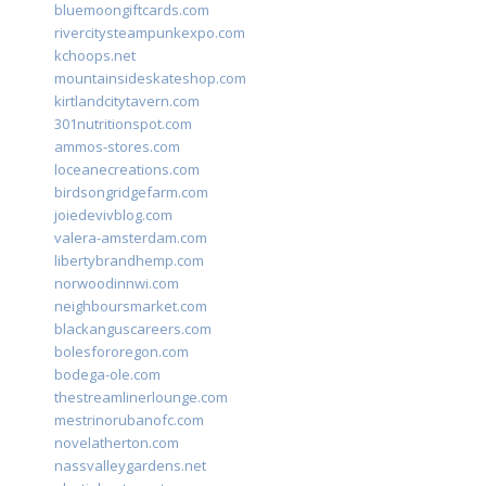
bluemoongiftcards.com
rivercitysteampunkexpo.com
kchoops.net
mountainsideskateshop.com
kirtlandcitytavern.com
301nutritionspot.com
ammos-stores.com
loceanecreations.com
birdsongridgefarm.com
joiedevivblog.com
valera-amsterdam.com
libertybrandhemp.com
norwoodinnwi.com
neighboursmarket.com
blackanguscareers.com
bolesfororegon.com
bodega-ole.com
thestreamlinerlounge.com
mestrinorubanofc.com
novelatherton.com
nassvalleygardens.net