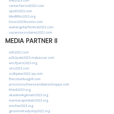
imkl2023.com
careerfaircsd2023.com
apsth2023.com
MedItRio2023.org
lcicon2023boston.com
waitangidayfestival2022.com
vacancesscolaires2022.com
MEDIA PARTNER II
isth2022.com
p2b2pabi2023-makassar.com
wocfparis2023.org
sinc2023.com
scdlqatar2022-qa.com
thecolumbiagrill.com
provisionscheeseandwineshoppe.com
khedi2023.org
akademikgeriatri2023.org
marmarapediatri2023.org
emchie2023.org
girisimselradyoloji2022.org