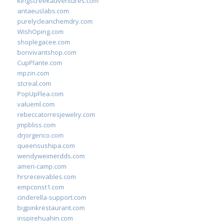
kingscreekadventures.com
antaeuslabs.com
purelycleanchemdry.com
WishOping.com
shoplegacee.com
bonvivantshop.com
CupPlante.com
mpzin.com
stcreal.com
PopUpFlea.com
valueml.com
rebeccatorresjewelry.com
jmpbliss.com
drjorgerico.com
queensushipa.com
wendyweimerdds.com
ameri-camp.com
hrsreceivables.com
empconst1.com
cinderella-support.com
bigpinkrestaurant.com
inspirehuahin.com