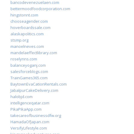
bancodevenezuelaen.com
bettermoodfoodcorporation.com
hingstonnt.com
chooseagender.com
hoverboardssale.com
alaskapolitics.com
stsmp.org
manoelneves.com
mandelaeffectlibrary.com
roselynns.com
balanceyoganj.com
salesforceblogs.com
TrainGames365.com
BaytownEvaCationRentals.com
JabalpurCakeDelivery.com
halobjd.com
intelligenceqatar.com
PikaPikaApp.com
takecareofbusinessdfw.org
HamadaOfJapan.com
VersifyLifestyle.com