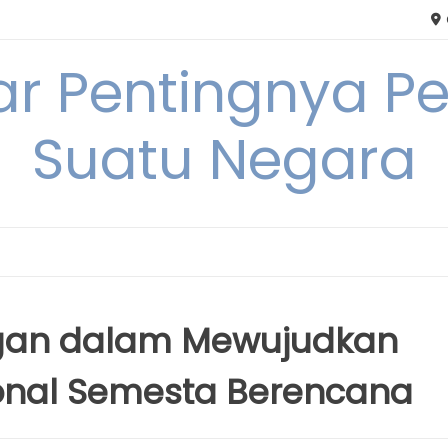
tar Pentingnya
Suatu Negara
ngan dalam Mewujudkan
nal Semesta Berencana