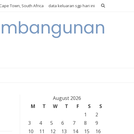
Cape Town, South Africa
data keluaran sgp hari ini
 Pembangunan
August 2026
M
T
W
T
F
S
S
1
2
3
4
5
6
7
8
9
10
11
12
13
14
15
16