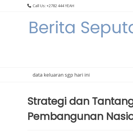
Skip
Call Us: +2782 444 YEAH
to
content
Berita Sepu
data keluaran sgp hari ini
Strategi dan Tanta
Pembangunan Nasio