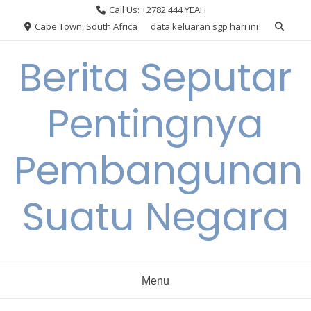
Skip
Call Us: +2782 444 YEAH
to
Cape Town, South Africa
data keluaran sgp hari ini
content
Berita Seputar
Pentingnya
Pembangunan
Suatu Negara
Menu