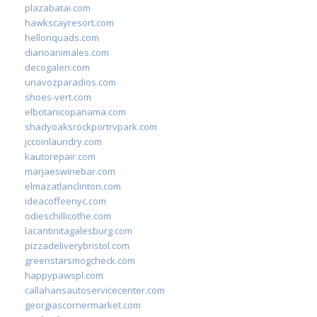
plazabatai.com
hawkscayresort.com
hellonquads.com
diarioanimales.com
decogaleri.com
unavozparadios.com
shoes-vert.com
elbotanicopanama.com
shadyoaksrockportrvpark.com
jccoinlaundry.com
kautorepair.com
marjaeswinebar.com
elmazatlanclinton.com
ideacoffeenyc.com
odieschillicothe.com
lacantinitagalesburg.com
pizzadeliverybristol.com
greenstarsmogcheck.com
happypawspl.com
callahansautoservicecenter.com
georgiascornermarket.com