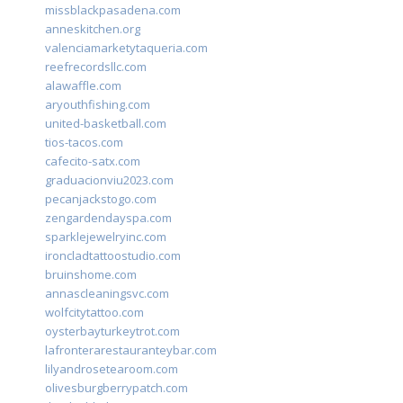
missblackpasadena.com
anneskitchen.org
valenciamarketytaqueria.com
reefrecordsllc.com
alawaffle.com
aryouthfishing.com
united-basketball.com
tios-tacos.com
cafecito-satx.com
graduacionviu2023.com
pecanjackstogo.com
zengardendayspa.com
sparklejewelryinc.com
ironcladtattoostudio.com
bruinshome.com
annascleaningsvc.com
wolfcitytattoo.com
oysterbayturkeytrot.com
lafronterarestauranteybar.com
lilyandrosetearoom.com
olivesburgberrypatch.com