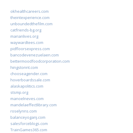
okhealthcareers.com
theintexperience.com
unboundedthefilm.com
catfriends-bg.org
marianlives.org
waywardtees.com
pidfloorsexpress.com
bancodevenezuelaen.com
bettermoodfoodcorporation.com
hingstonnt.com
chooseagender.com
hoverboardssale.com
alaskapolitics.com
stsmp.org
manoelneves.com
mandelaeffectlibrary.com
roselynns.com
balanceyoganj.com
salesforceblogs.com
TrainGames365.com