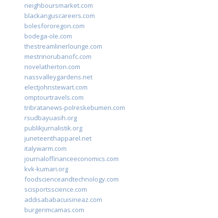
neighboursmarket.com
blackanguscareers.com
bolesfororegon.com
bodega-ole.com
thestreamlinerlounge.com
mestrinorubanofc.com
novelatherton.com
nassvalleygardens.net
electjohnstewart.com
omptourtravels.com
tribratanews-polreskebumen.com
rsudbayuasih.org
publikjurnalistik.org
juneteenthapparel.net
italywarm.com
journaloffinanceeconomics.com
kvk-kumari.org
foodscienceandtechnology.com
scisportsscience.com
addisababacuisineaz.com
burgerimcamas.com