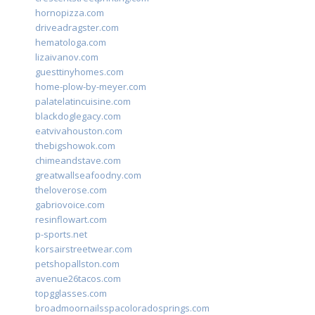
hornopizza.com
driveadragster.com
hematologa.com
lizaivanov.com
guesttinyhomes.com
home-plow-by-meyer.com
palatelatincuisine.com
blackdoglegacy.com
eatvivahouston.com
thebigshowok.com
chimeandstave.com
greatwallseafoodny.com
theloverose.com
gabriovoice.com
resinflowart.com
p-sports.net
korsairstreetwear.com
petshopallston.com
avenue26tacos.com
topgglasses.com
broadmoornailsspacoloradosprings.com