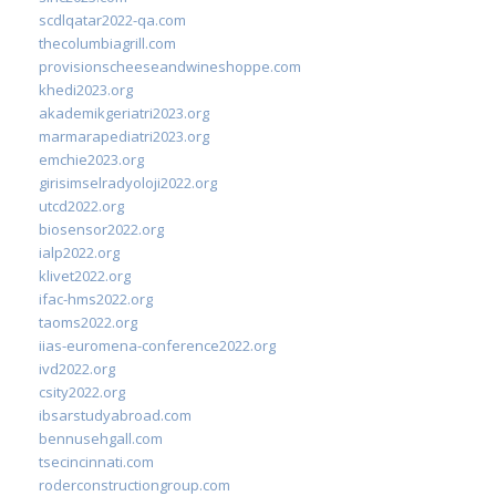
scdlqatar2022-qa.com
thecolumbiagrill.com
provisionscheeseandwineshoppe.com
khedi2023.org
akademikgeriatri2023.org
marmarapediatri2023.org
emchie2023.org
girisimselradyoloji2022.org
utcd2022.org
biosensor2022.org
ialp2022.org
klivet2022.org
ifac-hms2022.org
taoms2022.org
iias-euromena-conference2022.org
ivd2022.org
csity2022.org
ibsarstudyabroad.com
bennusehgall.com
tsecincinnati.com
roderconstructiongroup.com