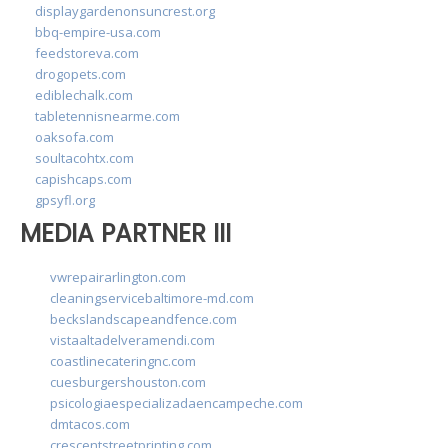
displaygardenonsuncrest.org
bbq-empire-usa.com
feedstoreva.com
drogopets.com
ediblechalk.com
tabletennisnearme.com
oaksofa.com
soultacohtx.com
capishcaps.com
gpsyfl.org
MEDIA PARTNER III
vwrepairarlington.com
cleaningservicebaltimore-md.com
beckslandscapeandfence.com
vistaaltadelveramendi.com
coastlinecateringnc.com
cuesburgershouston.com
psicologiaespecializadaencampeche.com
dmtacos.com
crescentstreetprinting.com