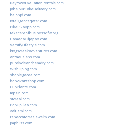
BaytownEvaCationRentals.com
JabalpurCakeDelivery.com
halobjd.com
intelligenceqatar.com
PikaPikaApp.com
takecareofbusinessdfw.org
HamadaOfJapan.com
VersifyLifestyle.com
kingscreekadventures.com
antaeuslabs.com
purelycleanchemdry.com
WishOping.com
shoplegacee.com
bonvivantshop.com
CupPlante.com
mpzin.com
stcreal.com
PopUpFlea.com
valueml.com
rebeccatorresjewelry.com
jmpbliss.com