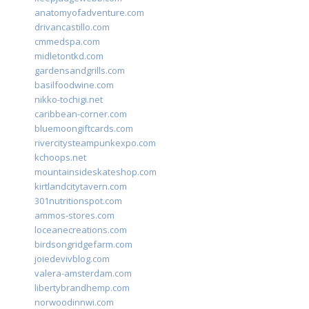
anatomyofadventure.com
drivancastillo.com
cmmedspa.com
midletontkd.com
gardensandgrills.com
basilfoodwine.com
nikko-tochigi.net
caribbean-corner.com
bluemoongiftcards.com
rivercitysteampunkexpo.com
kchoops.net
mountainsideskateshop.com
kirtlandcitytavern.com
301nutritionspot.com
ammos-stores.com
loceanecreations.com
birdsongridgefarm.com
joiedevivblog.com
valera-amsterdam.com
libertybrandhemp.com
norwoodinnwi.com