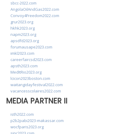
sbcc-2022.com
AngolaOilAndGas2022.com
Convoy4Freedom2022.com
grur2023.org
hkhk2023.org
napm2023.org
apsdfd2023.org
forumausape2023.com
imkl2023.com
careerfaircsd2023.com
apsth2023.com
MedItRio2023.org
lcicon2023boston.com
waitangidayfestival2022.com
vacancesscolaires2022.com
MEDIA PARTNER II
isth2022.com
p2b2pabi2023-makassar.com
wocfparis2023.org
sinc2023.com