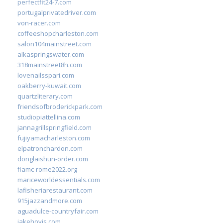
perfectfit24-7.com
portugalprivatedriver.com
von-racer.com
coffeeshopcharleston.com
salon104mainstreet.com
alkaspringswater.com
318mainstreet8h.com
lovenailsspari.com
oakberry-kuwait.com
quartzliterary.com
friendsofbroderickpark.com
studiopiattellina.com
jannagrillspringfield.com
fujiyamacharleston.com
elpatronchardon.com
donglaishun-order.com
fiamc-rome2022.org
mariceworldessentials.com
lafisheriarestaurant.com
915jazzandmore.com
aguadulce-countryfair.com
jakehovis.com