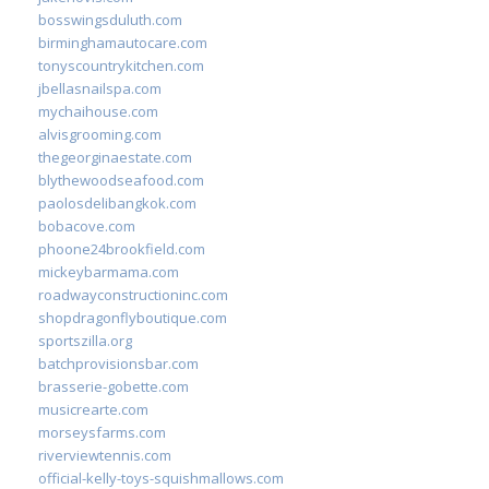
bosswingsduluth.com
birminghamautocare.com
tonyscountrykitchen.com
jbellasnailspa.com
mychaihouse.com
alvisgrooming.com
thegeorginaestate.com
blythewoodseafood.com
paolosdelibangkok.com
bobacove.com
phoone24brookfield.com
mickeybarmama.com
roadwayconstructioninc.com
shopdragonflyboutique.com
sportszilla.org
batchprovisionsbar.com
brasserie-gobette.com
musicrearte.com
morseysfarms.com
riverviewtennis.com
official-kelly-toys-squishmallows.com