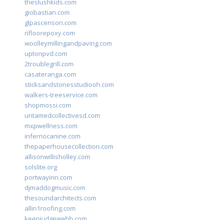
theslushkids.com
giobastian.com
glpascensori.com
rifloorepoxy.com
woolleymillingandpaving.com
uptonpvd.com
2troublegrill.com
casateranga.com
sticksandstonesstudiooh.com
walkers-treeservice.com
shopmossi.com
untamedcollectivesd.com
mxpwellness.com
infernocanine.com
thepaperhousecollection.com
allisonwillisholley.com
solslite.org
portwayinn.com
djmaddogmusic.com
thesoundarchitects.com
allin1roofing.com
keepjudgewebb.com