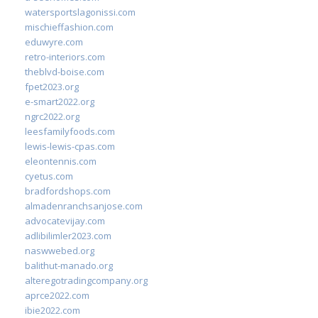
watersportslagonissi.com
mischieffashion.com
eduwyre.com
retro-interiors.com
theblvd-boise.com
fpet2023.org
e-smart2022.org
ngrc2022.org
leesfamilyfoods.com
lewis-lewis-cpas.com
eleontennis.com
cyetus.com
bradfordshops.com
almadenranchsanjose.com
advocatevijay.com
adlibilimler2023.com
naswwebed.org
balithut-manado.org
alteregotradingcompany.org
aprce2022.com
ibie2022.com