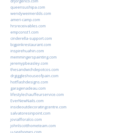
drjorgerico.com
queensushipa.com
wendyweimerdds.com
ameri-camp.com
hrsreceivables.com
empconst1.com
cinderella-support.com
bigpinkrestaurant.com
inspirehuahin.com
memmingerspainting.com
jeremypbeasley.com
thesandwichdepotcos.com
drgiggleshouseofpain.com
hotflashdesigns.com
garagenadeau.com
lifestylechauffeurservice.com
EverNewNails.com
insideoutdecoratingcentre.com
salvatoresinpoint.com
jovialfloralco.com
johnlscotthometeam.com
u-seehomes.com