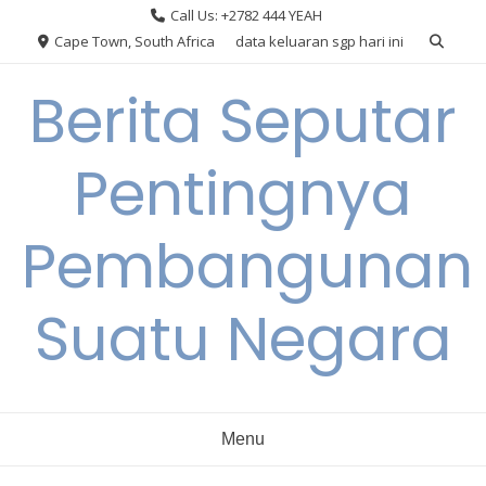
Skip
Call Us: +2782 444 YEAH
to
Cape Town, South Africa
data keluaran sgp hari ini
content
Berita Seputar
Pentingnya
Pembangunan
Suatu Negara
Menu