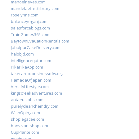
manoelneves.com
mandelaeffectlibrary.com
roselynns.com
balanceyoganj.com
salesforceblogs.com
TrainGames365.com
BaytownEvaCationRentals.com
JabalpurCakeDelivery.com
halobjd.com
intelligenceqatar.com
PikaPikaApp.com
takecareofbusinessdfw.org
HamadaOfJapan.com
VersifyLifestyle.com
kingscreekadventures.com
antaeuslabs.com
purelycleanchemdry.com
WishOping.com
shoplegacee.com
bonvivantshop.com
CupPlante.com
mpzin.com