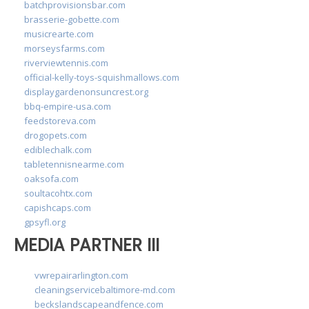
batchprovisionsbar.com
brasserie-gobette.com
musicrearte.com
morseysfarms.com
riverviewtennis.com
official-kelly-toys-squishmallows.com
displaygardenonsuncrest.org
bbq-empire-usa.com
feedstoreva.com
drogopets.com
ediblechalk.com
tabletennisnearme.com
oaksofa.com
soultacohtx.com
capishcaps.com
gpsyfl.org
MEDIA PARTNER III
vwrepairarlington.com
cleaningservicebaltimore-md.com
beckslandscapeandfence.com