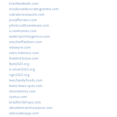
EverNewNails.com
insideoutdecoratingcentre.com
salvatoresinpoint.com
jovialfloralco.com
johnlscotthometeam.com
u-seehomes.com
watersportslagonissi.com
mischieffashion.com
eduwyre.com
retro-interiors.com
theblvd-boise.com
fpet2023.org
e-smart2022.org
ngrc2022.org
leesfamilyfoods.com
lewis-lewis-cpas.com
eleontennis.com
cyetus.com
bradfordshops.com
almadenranchsanjose.com
advocatevijay.com