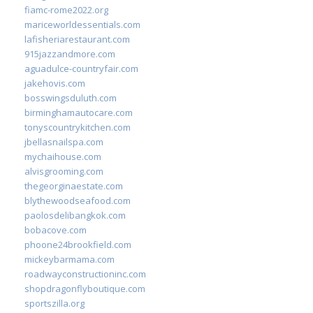
fiamc-rome2022.org
mariceworldessentials.com
lafisheriarestaurant.com
915jazzandmore.com
aguadulce-countryfair.com
jakehovis.com
bosswingsduluth.com
birminghamautocare.com
tonyscountrykitchen.com
jbellasnailspa.com
mychaihouse.com
alvisgrooming.com
thegeorginaestate.com
blythewoodseafood.com
paolosdelibangkok.com
bobacove.com
phoone24brookfield.com
mickeybarmama.com
roadwayconstructioninc.com
shopdragonflyboutique.com
sportszilla.org