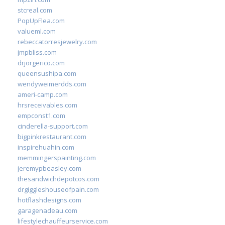
stcreal.com
PopUpFlea.com
valueml.com
rebeccatorresjewelry.com
jmpbliss.com
drjorgerico.com
queensushipa.com
wendyweimerdds.com
ameri-camp.com
hrsreceivables.com
empconst1.com
cinderella-support.com
bigpinkrestaurant.com
inspirehuahin.com
memmingerspainting.com
jeremypbeasley.com
thesandwichdepotcos.com
drgiggleshouseofpain.com
hotflashdesigns.com
garagenadeau.com
lifestylechauffeurservice.com