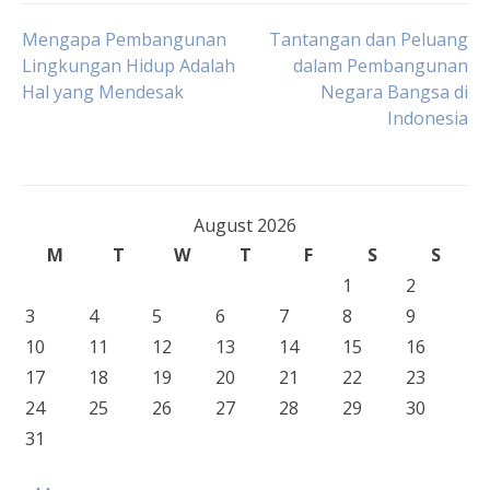
Post
Mengapa Pembangunan
Tantangan dan Peluang
Lingkungan Hidup Adalah
dalam Pembangunan
Hal yang Mendesak
Negara Bangsa di
navigation
Indonesia
August 2026
M
T
W
T
F
S
S
1
2
3
4
5
6
7
8
9
10
11
12
13
14
15
16
17
18
19
20
21
22
23
24
25
26
27
28
29
30
31