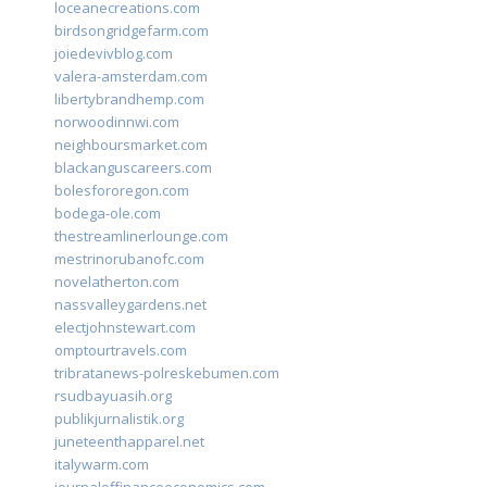
loceanecreations.com
birdsongridgefarm.com
joiedevivblog.com
valera-amsterdam.com
libertybrandhemp.com
norwoodinnwi.com
neighboursmarket.com
blackanguscareers.com
bolesfororegon.com
bodega-ole.com
thestreamlinerlounge.com
mestrinorubanofc.com
novelatherton.com
nassvalleygardens.net
electjohnstewart.com
omptourtravels.com
tribratanews-polreskebumen.com
rsudbayuasih.org
publikjurnalistik.org
juneteenthapparel.net
italywarm.com