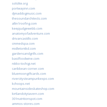
solslite.org
portwayinn.com
djmaddogmusic.com
thesoundarchitects.com
allin1roofing.com
keepjudgewebb.com
anatomyofadventure.com
drivancastillo.com
cmmedspa.com
midletontkd.com
gardensandgrills.com
basilfoodwine.com
nikko-tochigi.net
caribbean-corner.com
bluemoongiftcards.com
rivercitysteampunkexpo.com
kchoops.net
mountainsideskateshop.com
kirtlandcitytavern.com
301nutritionspot.com
ammos-stores.com