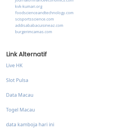
journaloffinanceeconomics.com
kvk-kumari.org
foodscienceandtechnology.com
scisportsscience.com
addisababacuisineaz.com
burgerimcamas.com
Link Alternatif
Live HK
Slot Pulsa
Data Macau
Togel Macau
data kamboja hari ini