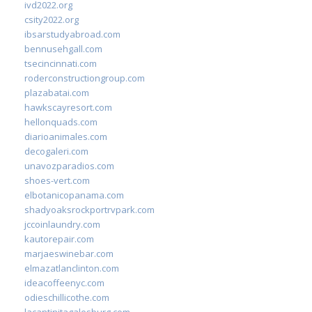
ivd2022.org
csity2022.org
ibsarstudyabroad.com
bennusehgall.com
tsecincinnati.com
roderconstructiongroup.com
plazabatai.com
hawkscayresort.com
hellonquads.com
diarioanimales.com
decogaleri.com
unavozparadios.com
shoes-vert.com
elbotanicopanama.com
shadyoaksrockportrvpark.com
jccoinlaundry.com
kautorepair.com
marjaeswinebar.com
elmazatlanclinton.com
ideacoffeenyc.com
odieschillicothe.com
lacantinitagalesburg.com