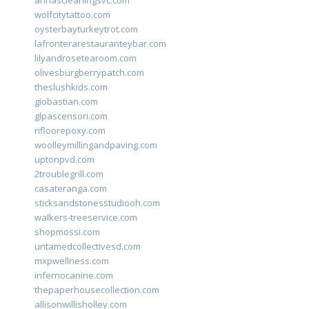
annascleaningsvc.com
wolfcitytattoo.com
oysterbayturkeytrot.com
lafronterarestauranteybar.com
lilyandrosetearoom.com
olivesburgberrypatch.com
theslushkids.com
giobastian.com
glpascensori.com
rifloorepoxy.com
woolleymillingandpaving.com
uptonpvd.com
2troublegrill.com
casateranga.com
sticksandstonesstudiooh.com
walkers-treeservice.com
shopmossi.com
untamedcollectivesd.com
mxpwellness.com
infernocanine.com
thepaperhousecollection.com
allisonwillisholley.com