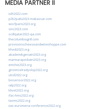
MEDIA PARTNER II
isth2022.com
p2b2pabi2023-makassar.com
wocfparis2023.org
sinc2023.com
scdlqatar2022-qa.com
thecolumbiagrill.com
provisionscheeseandwineshoppe.com
khedi2023.org
akademikgeriatri2023.org
marmarapediatri2023.org
emchie2023.org
girisimselradyoloji2022.org
utcd2022.org
biosensor2022.org
ialp2022.org
klivet2022.org
ifac-hms2022.org
taoms2022.org
iias-euromena-conference2022.org