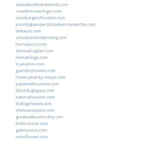
vistaaltadelveramendi.com
coastlinecateringnc.com
cuesburgershouston.com
psicologiaespecializadaencampeche.com
dmtacos.com
crescentstreetprinting.com
hornopizza.com
driveadragster.com
hematologa.com
lizaivanov.com
guesttinyhomes.com
home-plow-by-meyer.com
palatelatincuisine.com
blackdoglegacy.com
eatvivahouston.com
thebigshowok.com
chimeandstave.com
greatwallseafoodny.com
theloverose.com
gabriovoice.com
resinflowart.com