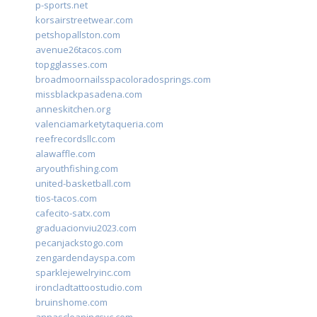
p-sports.net
korsairstreetwear.com
petshopallston.com
avenue26tacos.com
topgglasses.com
broadmoornailsspacoloradosprings.com
missblackpasadena.com
anneskitchen.org
valenciamarketytaqueria.com
reefrecordsllc.com
alawaffle.com
aryouthfishing.com
united-basketball.com
tios-tacos.com
cafecito-satx.com
graduacionviu2023.com
pecanjackstogo.com
zengardendayspa.com
sparklejewelryinc.com
ironcladtattoostudio.com
bruinshome.com