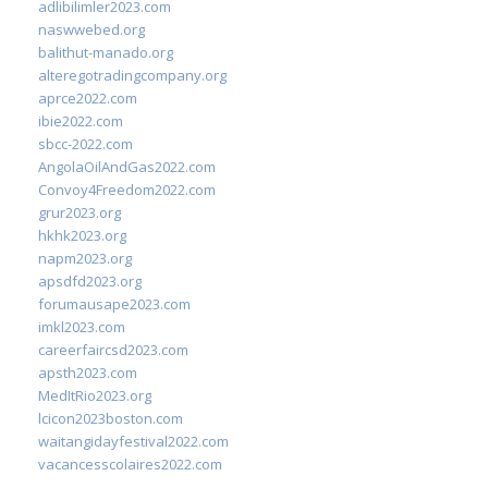
adlibilimler2023.com
naswwebed.org
balithut-manado.org
alteregotradingcompany.org
aprce2022.com
ibie2022.com
sbcc-2022.com
AngolaOilAndGas2022.com
Convoy4Freedom2022.com
grur2023.org
hkhk2023.org
napm2023.org
apsdfd2023.org
forumausape2023.com
imkl2023.com
careerfaircsd2023.com
apsth2023.com
MedItRio2023.org
lcicon2023boston.com
waitangidayfestival2022.com
vacancesscolaires2022.com