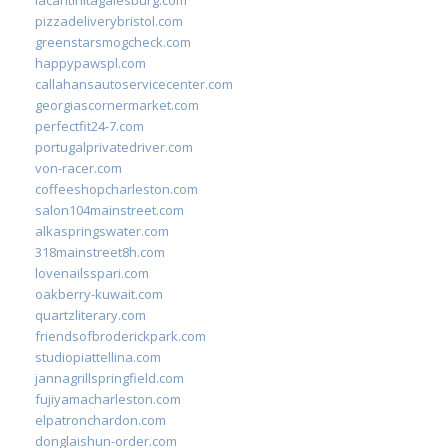
pizzadeliverybristol.com
greenstarsmogcheck.com
happypawspl.com
callahansautoservicecenter.com
georgiascornermarket.com
perfectfit24-7.com
portugalprivatedriver.com
von-racer.com
coffeeshopcharleston.com
salon104mainstreet.com
alkaspringswater.com
318mainstreet8h.com
lovenailsspari.com
oakberry-kuwait.com
quartzliterary.com
friendsofbroderickpark.com
studiopiattellina.com
jannagrillspringfield.com
fujiyamacharleston.com
elpatronchardon.com
donglaishun-order.com