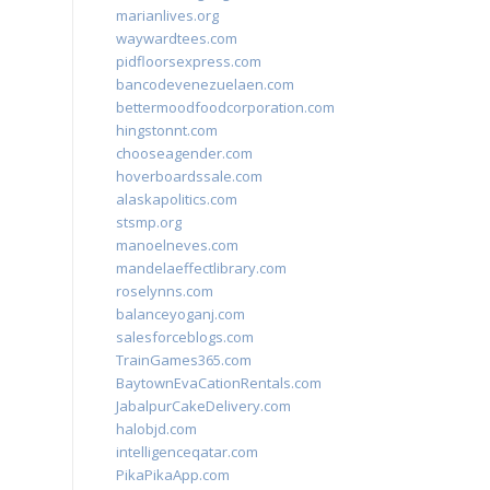
marianlives.org
waywardtees.com
pidfloorsexpress.com
bancodevenezuelaen.com
bettermoodfoodcorporation.com
hingstonnt.com
chooseagender.com
hoverboardssale.com
alaskapolitics.com
stsmp.org
manoelneves.com
mandelaeffectlibrary.com
roselynns.com
balanceyoganj.com
salesforceblogs.com
TrainGames365.com
BaytownEvaCationRentals.com
JabalpurCakeDelivery.com
halobjd.com
intelligenceqatar.com
PikaPikaApp.com