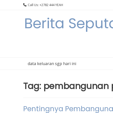
Skip
Call Us: +2782 444 YEAH
to
content
Berita Sepu
data keluaran sgp hari ini
Tag:
pembangunan p
Pentingnya Pembangunan