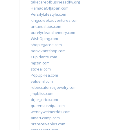
takecareofbusinessdfw.org
HamadaOfJapan.com
VersifyLifestyle.com
kingscreekadventures.com
antaeuslabs.com
purelycleanchemdry.com
WishOping.com
shoplegacee.com
bonvivantshop.com
CupPlante.com
mpzin.com
stcreal.com
PopUpFlea.com
valueml.com
rebeccatorresjewelry.com
jmpbliss.com
drjorgerico.com
queensushipa.com
wendyweimerdds.com
ameri-camp.com
hrsreceivables.com