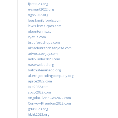
fpet2023.org
e-smart2022.org
ngrc2022.org
leesfamilyfoods.com
lewis-lewis-cpas.com
eleontennis.com
cyetus.com
bradfordshops.com
almadenranchsanjose.com
advocatevijay.com
adlibilimler2023.com
naswwebed.org
balithut-manado.org
alteregotradingcompany.org
aprce2022.com
ibie2022.com
sbcc-2022.com
AngolaOilAndGas2022.com
Convoy4Freedom2022.com
grur2023.org
hkhk2023.org