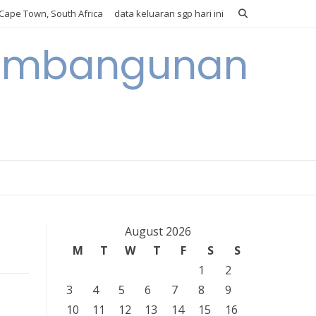
Cape Town, South Africa
data keluaran sgp hari ini
 Pembangunan
August 2026
M
T
W
T
F
S
S
1
2
3
4
5
6
7
8
9
10
11
12
13
14
15
16