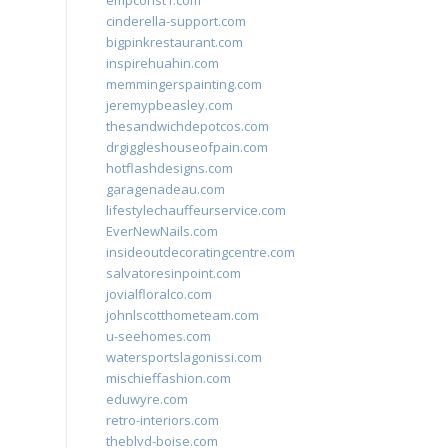
empconst1.com
cinderella-support.com
bigpinkrestaurant.com
inspirehuahin.com
memmingerspainting.com
jeremypbeasley.com
thesandwichdepotcos.com
drgiggleshouseofpain.com
hotflashdesigns.com
garagenadeau.com
lifestylechauffeurservice.com
EverNewNails.com
insideoutdecoratingcentre.com
salvatoresinpoint.com
jovialfloralco.com
johnlscotthometeam.com
u-seehomes.com
watersportslagonissi.com
mischieffashion.com
eduwyre.com
retro-interiors.com
theblvd-boise.com