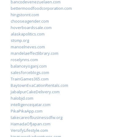
bancodevenezuelaen.com
bettermoodfoodcorporation.com
hingstonnt.com
chooseagender.com
hoverboardssale.com
alaskapolitics.com
stsmp.org
manoelneves.com
mandelaeffectlibrary.com
roselynns.com
balanceyoganj.com
salesforceblogs.com
TrainGames365.com
BaytownEvaCationRentals.com
JabalpurCakeDelivery.com
halobjd.com
intelligenceqatar.com
PikaPikaApp.com
takecareofbusinessdfw.org
HamadaOfJapan.com
VersifyLifestyle.com
kingscreekadventures.com