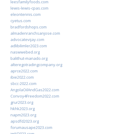
leesfamilyfoods.com
lewis-lewis-cpas.com
eleontennis.com
cyetus.com
bradfordshops.com
almadenranchsanjose.com
advocatevijay.com
adlibilimler2023.com
naswwebed.org
balithut-manado.org
alteregotradingcompany.org
aprce2022.com
ibie2022.com
sbcc-2022.com
AngolaOilAndGas2022.com
Convoy4Freedom2022.com
grur2023.org
hkhk2023.org
napm2023.org
apsdfd2023.org
forumausape2023.com
imkl2023.com