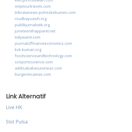
electjohnstewart.com
omptourtravels.com
tribratanews-polreskebumen.com
rsudbayuasih.org
publikjurnalistik.org
juneteenthapparel.net
italywarm.com
journaloffinanceeconomics.com
kvk-kumari.org
foodscienceandtechnology.com
scisportsscience.com
addisababacuisineaz.com
burgerimcamas.com
Link Alternatif
Live HK
Slot Pulsa