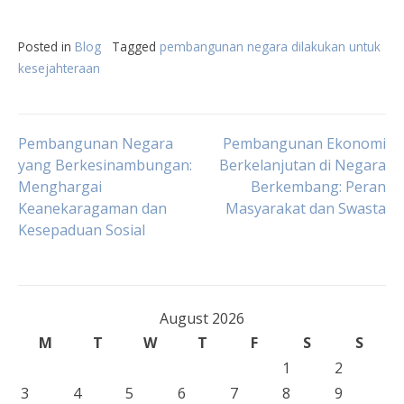
Posted in
Blog
Tagged
pembangunan negara dilakukan untuk
kesejahteraan
Post
Pembangunan Negara
Pembangunan Ekonomi
yang Berkesinambungan:
Berkelanjutan di Negara
Menghargai
Berkembang: Peran
navigation
Keanekaragaman dan
Masyarakat dan Swasta
Kesepaduan Sosial
August 2026
M
T
W
T
F
S
S
1
2
3
4
5
6
7
8
9