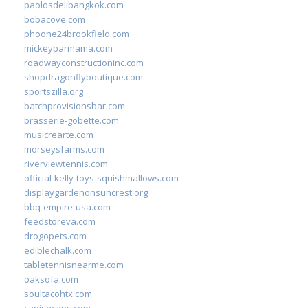
paolosdelibangkok.com
bobacove.com
phoone24brookfield.com
mickeybarmama.com
roadwayconstructioninc.com
shopdragonflyboutique.com
sportszilla.org
batchprovisionsbar.com
brasserie-gobette.com
musicrearte.com
morseysfarms.com
riverviewtennis.com
official-kelly-toys-squishmallows.com
displaygardenonsuncrest.org
bbq-empire-usa.com
feedstoreva.com
drogopets.com
ediblechalk.com
tabletennisnearme.com
oaksofa.com
soultacohtx.com
capishcaps.com