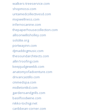
walkers-treeservice.com
shopmossi.com
untamedcollectivesd.com
mxpwellness.com
infernocanine.com
thepaperhousecollection.com
allisonwillisholley.com
solslite.org
portwayinn.com
djmaddogmusic.com
thesoundarchitects.com
allin1roofing.com
keepjudgewebb.com
anatomyofadventure.com
drivancastillo.com
cmmedspa.com
midletontkd.com
gardensandgrills.com
basilfoodwine.com
nikko-tochigi.net
caribbean-corner.com