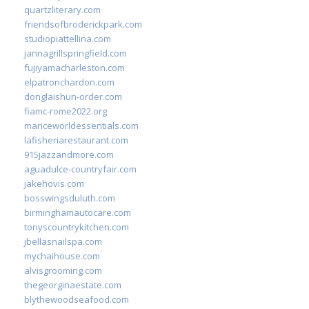
quartzliterary.com
friendsofbroderickpark.com
studiopiattellina.com
jannagrillspringfield.com
fujiyamacharleston.com
elpatronchardon.com
donglaishun-order.com
fiamc-rome2022.org
mariceworldessentials.com
lafisheriarestaurant.com
915jazzandmore.com
aguadulce-countryfair.com
jakehovis.com
bosswingsduluth.com
birminghamautocare.com
tonyscountrykitchen.com
jbellasnailspa.com
mychaihouse.com
alvisgrooming.com
thegeorginaestate.com
blythewoodseafood.com