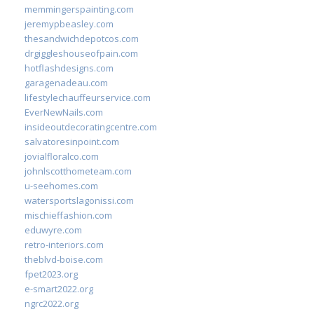
memmingerspainting.com
jeremypbeasley.com
thesandwichdepotcos.com
drgiggleshouseofpain.com
hotflashdesigns.com
garagenadeau.com
lifestylechauffeurservice.com
EverNewNails.com
insideoutdecoratingcentre.com
salvatoresinpoint.com
jovialfloralco.com
johnlscotthometeam.com
u-seehomes.com
watersportslagonissi.com
mischieffashion.com
eduwyre.com
retro-interiors.com
theblvd-boise.com
fpet2023.org
e-smart2022.org
ngrc2022.org