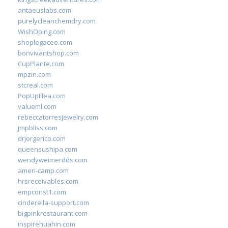
antaeuslabs.com
purelycleanchemdry.com
WishOping.com
shoplegacee.com
bonvivantshop.com
CupPlante.com
mpzin.com
stcreal.com
PopUpFlea.com
valueml.com
rebeccatorresjewelry.com
jmpbliss.com
drjorgerico.com
queensushipa.com
wendyweimerdds.com
ameri-camp.com
hrsreceivables.com
empconst1.com
cinderella-support.com
bigpinkrestaurant.com
inspirehuahin.com