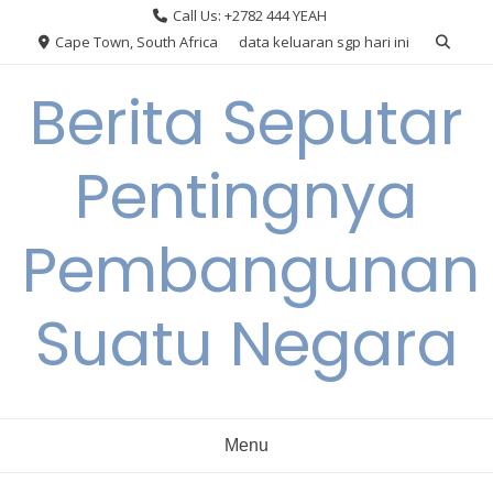
Skip
Call Us: +2782 444 YEAH
to
Cape Town, South Africa
data keluaran sgp hari ini
content
Berita Seputar
Pentingnya
Pembangunan
Suatu Negara
Menu