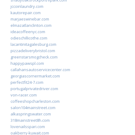
jccoinlaundry.com
kautorepair.com
marjaeswinebar.com
elmazatlanclinton.com
ideacoffeenyc.com
odieschillicothe.com
lacantinitagalesburg.com
pizzadeliverybristol.com
greenstarsmogcheck.com
happypawspl.com
callahansautoservicecenter.com
georgiascornermarket.com
perfectfit24-7.com
portugalprivatedriver.com
von-racer.com
coffeeshopcharleston.com
salon104mainstreet.com
alkaspringswater.com
318mainstreet8h.com
lovenailsspari.com
oakberry-kuwait.com