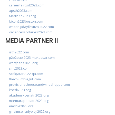
careerfaircsd2023.com
apsth2023.com
MedItRio2023.org
lcicon2023boston.com
waitangidayfestival2022.com
vacancesscolaires2022.com
MEDIA PARTNER II
isth2022.com
p2b2pabi2023-makassar.com
wocfparis2023.org
sinc2023.com
scdlqatar2022-qa.com
thecolumbiagrill.com
provisionscheeseandwineshoppe.com
khedi2023.org
akademikgeriatri2023.org
marmarapediatri2023.org
emchie2023.org
girisimselradyoloji2022.org