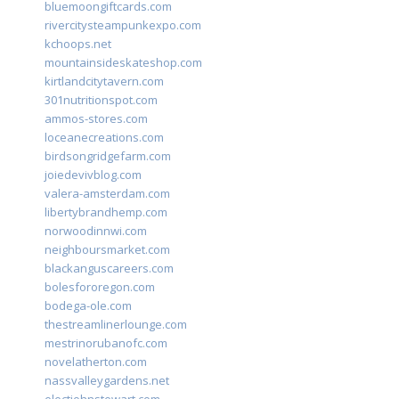
bluemoongiftcards.com
rivercitysteampunkexpo.com
kchoops.net
mountainsideskateshop.com
kirtlandcitytavern.com
301nutritionspot.com
ammos-stores.com
loceanecreations.com
birdsongridgefarm.com
joiedevivblog.com
valera-amsterdam.com
libertybrandhemp.com
norwoodinnwi.com
neighboursmarket.com
blackanguscareers.com
bolesfororegon.com
bodega-ole.com
thestreamlinerlounge.com
mestrinorubanofc.com
novelatherton.com
nassvalleygardens.net