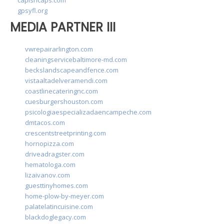
gpsyfl.org
MEDIA PARTNER III
vwrepairarlington.com
cleaningservicebaltimore-md.com
beckslandscapeandfence.com
vistaaltadelveramendi.com
coastlinecateringnc.com
cuesburgershouston.com
psicologiaespecializadaencampeche.com
dmtacos.com
crescentstreetprinting.com
hornopizza.com
driveadragster.com
hematologa.com
lizaivanov.com
guesttinyhomes.com
home-plow-by-meyer.com
palatelatincuisine.com
blackdoglegacy.com