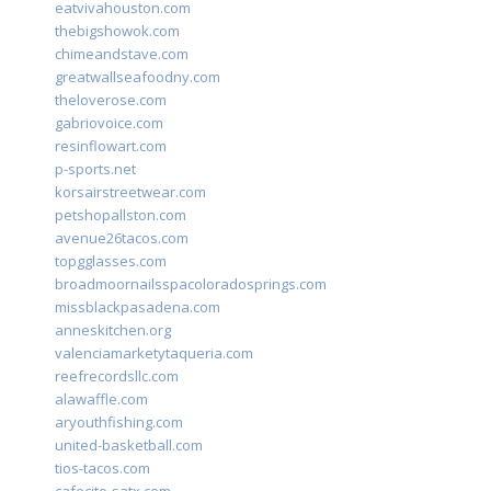
eatvivahouston.com
thebigshowok.com
chimeandstave.com
greatwallseafoodny.com
theloverose.com
gabriovoice.com
resinflowart.com
p-sports.net
korsairstreetwear.com
petshopallston.com
avenue26tacos.com
topgglasses.com
broadmoornailsspacoloradosprings.com
missblackpasadena.com
anneskitchen.org
valenciamarketytaqueria.com
reefrecordsllc.com
alawaffle.com
aryouthfishing.com
united-basketball.com
tios-tacos.com