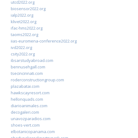
utcd2022.org
biosensor2022.org
ialp2022.org
klivet2022.org
ifac-hms2022.org
taoms2022.org
iias-euromena-conference2022.org
ivd2022.org
csity2022.org
ibsarstudyabroad.com
bennusehgall.com
tsecincinnati.com
roderconstructiongroup.com
plazabatai.com
hawkscayresort.com
hellonquads.com
diarioanimales.com
decogaleri.com
unavozparadios.com
shoes-vert.com
elbotanicopanama.com
shadyoaksrockportrvpark.com