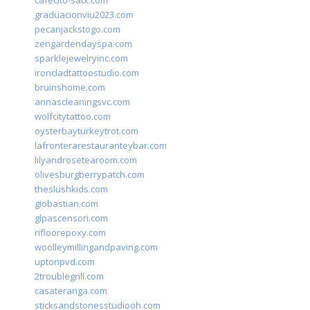
cafecito-satx.com
graduacionviu2023.com
pecanjackstogo.com
zengardendayspa.com
sparklejewelryinc.com
ironcladtattoostudio.com
bruinshome.com
annascleaningsvc.com
wolfcitytattoo.com
oysterbayturkeytrot.com
lafronterarestauranteybar.com
lilyandrosetearoom.com
olivesburgberrypatch.com
theslushkids.com
giobastian.com
glpascensori.com
rifloorepoxy.com
woolleymillingandpaving.com
uptonpvd.com
2troublegrill.com
casateranga.com
sticksandstonesstudiooh.com