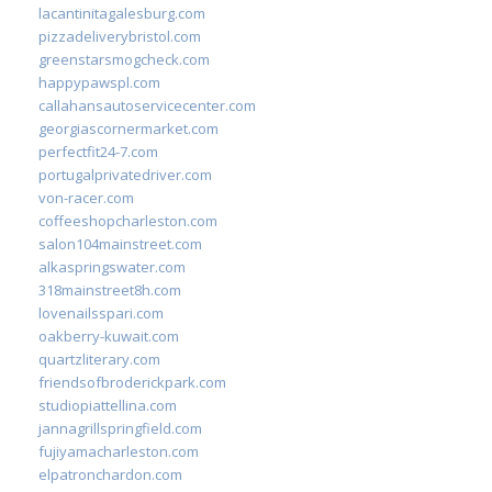
lacantinitagalesburg.com
pizzadeliverybristol.com
greenstarsmogcheck.com
happypawspl.com
callahansautoservicecenter.com
georgiascornermarket.com
perfectfit24-7.com
portugalprivatedriver.com
von-racer.com
coffeeshopcharleston.com
salon104mainstreet.com
alkaspringswater.com
318mainstreet8h.com
lovenailsspari.com
oakberry-kuwait.com
quartzliterary.com
friendsofbroderickpark.com
studiopiattellina.com
jannagrillspringfield.com
fujiyamacharleston.com
elpatronchardon.com