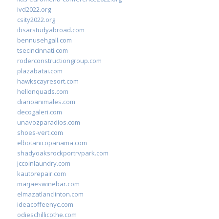
ivd2022.org
csity2022.org
ibsarstudyabroad.com
bennusehgall.com
tsecincinnati.com
roderconstructiongroup.com
plazabatai.com
hawkscayresort.com
hellonquads.com
diarioanimales.com
decogaleri.com
unavozparadios.com
shoes-vert.com
elbotanicopanama.com
shadyoaksrockportrvpark.com
jccoinlaundry.com
kautorepair.com
marjaeswinebar.com
elmazatlanclinton.com
ideacoffeenyc.com
odieschillicothe.com