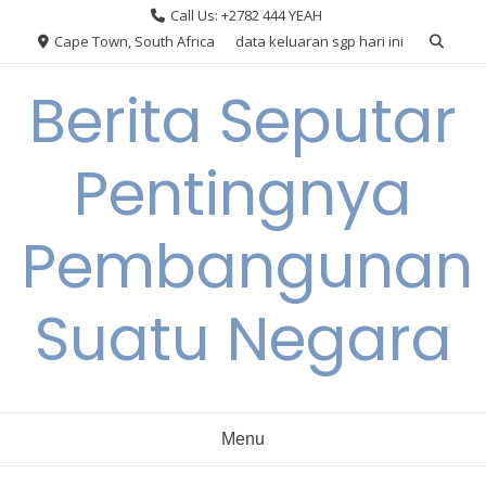
Skip
Call Us: +2782 444 YEAH
to
Cape Town, South Africa
data keluaran sgp hari ini
content
Berita Seputar
Pentingnya
Pembangunan
Suatu Negara
Menu