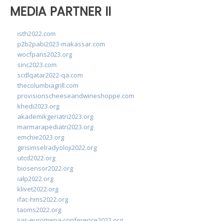
MEDIA PARTNER II
isth2022.com
p2b2pabi2023-makassar.com
wocfparis2023.org
sinc2023.com
scdlqatar2022-qa.com
thecolumbiagrill.com
provisionscheeseandwineshoppe.com
khedi2023.org
akademikgeriatri2023.org
marmarapediatri2023.org
emchie2023.org
girisimselradyoloji2022.org
utcd2022.org
biosensor2022.org
ialp2022.org
klivet2022.org
ifac-hms2022.org
taoms2022.org
iias-euromena-conference2022.org