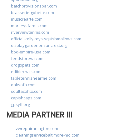
batchprovisionsbar.com
brasserie-gobette.com
musicrearte.com
morseysfarms.com
riverviewtennis.com
official-kelly-toys-squishmallows.com
displaygardenonsuncrest.org
bbq-empire-usa.com
feedstoreva.com
drogopets.com
ediblechalk.com
tabletennisnearme.com
oaksofa.com
soultacohtx.com
capishcaps.com
gpsyfl.org
MEDIA PARTNER III
vwrepairarlington.com
cleaningservicebaltimore-md.com