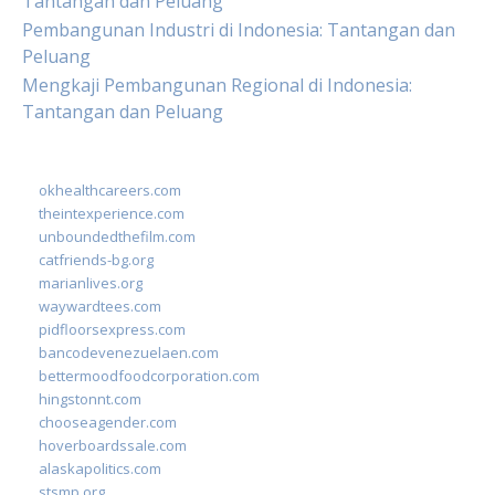
Tantangan dan Peluang
Pembangunan Industri di Indonesia: Tantangan dan
Peluang
Mengkaji Pembangunan Regional di Indonesia:
Tantangan dan Peluang
okhealthcareers.com
theintexperience.com
unboundedthefilm.com
catfriends-bg.org
marianlives.org
waywardtees.com
pidfloorsexpress.com
bancodevenezuelaen.com
bettermoodfoodcorporation.com
hingstonnt.com
chooseagender.com
hoverboardssale.com
alaskapolitics.com
stsmp.org