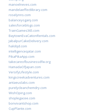
manoelneves.com
mandelaeffectlibrary.com
roselynns.com
balanceyoganj.com
salesforceblogs.com
TrainGames365.com
BaytownEvaCationRentals.com
JabalpurCakeDelivery.com
halobjd.com
intelligenceqatar.com
PikaPikaApp.com
takecareofbusinessdfw.org
HamadaOfJapan.com
VersifyLifestyle.com
kingscreekadventures.com
antaeuslabs.com
purelycleanchemdry.com
WishOping.com
shoplegacee.com
bonvivantshop.com
CupPlante.com