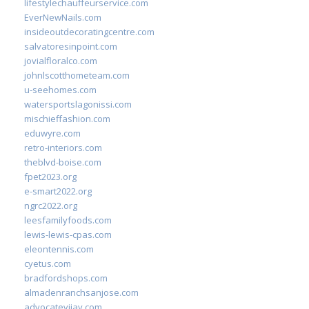
lifestylechauffeurservice.com
EverNewNails.com
insideoutdecoratingcentre.com
salvatoresinpoint.com
jovialfloralco.com
johnlscotthometeam.com
u-seehomes.com
watersportslagonissi.com
mischieffashion.com
eduwyre.com
retro-interiors.com
theblvd-boise.com
fpet2023.org
e-smart2022.org
ngrc2022.org
leesfamilyfoods.com
lewis-lewis-cpas.com
eleontennis.com
cyetus.com
bradfordshops.com
almadenranchsanjose.com
advocatevijay.com