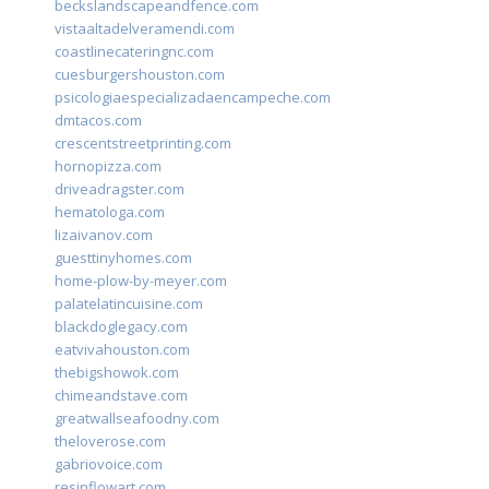
beckslandscapeandfence.com
vistaaltadelveramendi.com
coastlinecateringnc.com
cuesburgershouston.com
psicologiaespecializadaencampeche.com
dmtacos.com
crescentstreetprinting.com
hornopizza.com
driveadragster.com
hematologa.com
lizaivanov.com
guesttinyhomes.com
home-plow-by-meyer.com
palatelatincuisine.com
blackdoglegacy.com
eatvivahouston.com
thebigshowok.com
chimeandstave.com
greatwallseafoodny.com
theloverose.com
gabriovoice.com
resinflowart.com