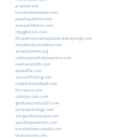
p-sports.net
korsairstreetwear.com
petshopallston.com
avenue26tacos.com
topgglasses.com
broadmoornailsspacoloradosprings.com
missblackpasadena.com
anneskitchen.org
valenciamarketytaqueria.com
reefrecordsllc.com
alawaffle.com
aryouthfishing.com
united-basketball.com
tios-tacos.com
cafecito-satx.com
graduacionviu2023.com
pecanjackstogo.com
zengardendayspa.com
sparklejewelryinc.com
ironcladtattoostudio.com
bruinshome.com