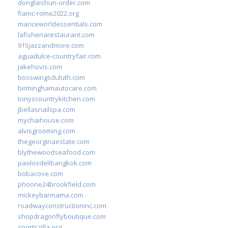
donglaishun-order.com
fiamc-rome2022.org
mariceworldessentials.com
lafisheriarestaurant.com
915jazzandmore.com
aguadulce-countryfair.com
jakehovis.com
bosswingsduluth.com
birminghamautocare.com
tonyscountrykitchen.com
jbellasnailspa.com
mychaihouse.com
alvisgrooming.com
thegeorginaestate.com
blythewoodseafood.com
paolosdelibangkok.com
bobacove.com
phoone24brookfield.com
mickeybarmama.com
roadwayconstructioninc.com
shopdragonflyboutique.com
sportszilla.org