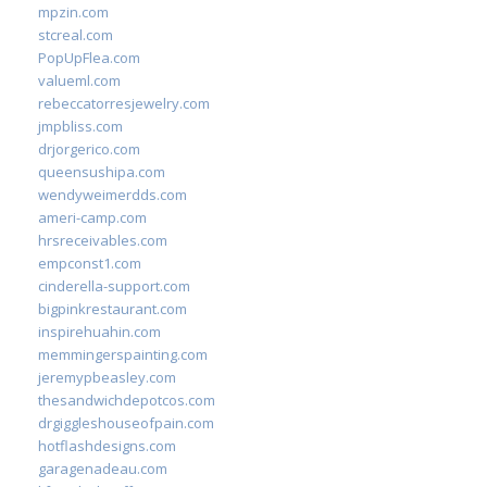
mpzin.com
stcreal.com
PopUpFlea.com
valueml.com
rebeccatorresjewelry.com
jmpbliss.com
drjorgerico.com
queensushipa.com
wendyweimerdds.com
ameri-camp.com
hrsreceivables.com
empconst1.com
cinderella-support.com
bigpinkrestaurant.com
inspirehuahin.com
memmingerspainting.com
jeremypbeasley.com
thesandwichdepotcos.com
drgiggleshouseofpain.com
hotflashdesigns.com
garagenadeau.com