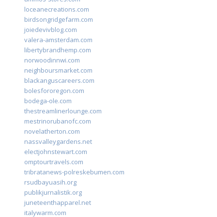
loceanecreations.com
birdsongridgefarm.com
joiedevivblog.com
valera-amsterdam.com
libertybrandhemp.com
norwoodinnwi.com
neighboursmarket.com
blackanguscareers.com
bolesfororegon.com
bodega-ole.com
thestreamlinerlounge.com
mestrinorubanofc.com
novelatherton.com
nassvalleygardens.net
electjohnstewart.com
omptourtravels.com
tribratanews-polreskebumen.com
rsudbayuasih.org
publikjurnalistik.org
juneteenthapparel.net
italywarm.com