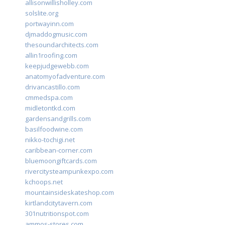
allisonwillisholley.com
solslite.org
portwayinn.com
djmaddogmusic.com
thesoundarchitects.com
allin1roofing.com
keepjudgewebb.com
anatomyofadventure.com
drivancastillo.com
cmmedspa.com
midletontkd.com
gardensandgrills.com
basilfoodwine.com
nikko-tochigi.net
caribbean-corner.com
bluemoongiftcards.com
rivercitysteampunkexpo.com
kchoops.net
mountainsideskateshop.com
kirtlandcitytavern.com
301nutritionspot.com
ammos-stores.com