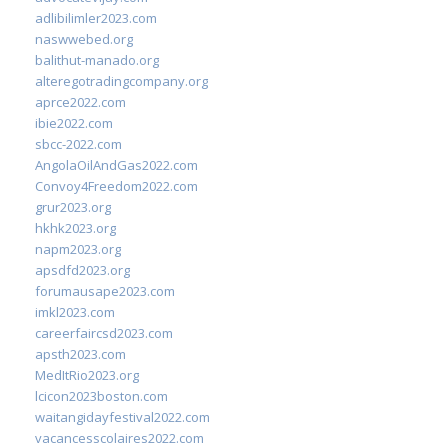
adlibilimler2023.com
naswwebed.org
balithut-manado.org
alteregotradingcompany.org
aprce2022.com
ibie2022.com
sbcc-2022.com
AngolaOilAndGas2022.com
Convoy4Freedom2022.com
grur2023.org
hkhk2023.org
napm2023.org
apsdfd2023.org
forumausape2023.com
imkl2023.com
careerfaircsd2023.com
apsth2023.com
MedItRio2023.org
lcicon2023boston.com
waitangidayfestival2022.com
vacancesscolaires2022.com