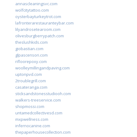
annascleaningsvc.com
wolfcitytattoo.com
oysterbayturkeytrot.com
lafronterarestauranteybar.com
lilyandrosetearoom.com
olivesburgberrypatch.com
theslushkids.com
giobastian.com
glpascensori.com
rifloorepoxy.com
woolleymillingandpaving.com
uptonpvd.com
2troublegrill.com
casateranga.com
sticksandstonesstudiooh.com
walkers-treeservice.com
shopmossi.com
untamedcollectivesd.com
mxpwellness.com
infernocanine.com
thepaperhousecollection.com