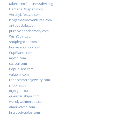
takecareofbusinessdfw.org
HamadaOfJapan.com
VersifyLifestyle.com
kingscreekadventures.com
antaeuslabs.com
purelycleanchemdry.com
WishOping.com
shoplegacee.com
bonvivantshop.com
CupPlante.com
mpzin.com
stcreal.com
PopUpFlea.com
valueml.com
rebeccatorresjewelry.com
jmpbliss.com
drjorgerico.com
queensushipa.com
wendyweimerdds.com
ameri-camp.com
hrsreceivables.com