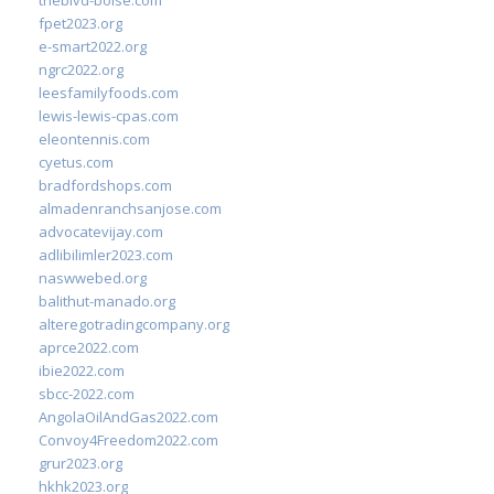
theblvd-boise.com
fpet2023.org
e-smart2022.org
ngrc2022.org
leesfamilyfoods.com
lewis-lewis-cpas.com
eleontennis.com
cyetus.com
bradfordshops.com
almadenranchsanjose.com
advocatevijay.com
adlibilimler2023.com
naswwebed.org
balithut-manado.org
alteregotradingcompany.org
aprce2022.com
ibie2022.com
sbcc-2022.com
AngolaOilAndGas2022.com
Convoy4Freedom2022.com
grur2023.org
hkhk2023.org