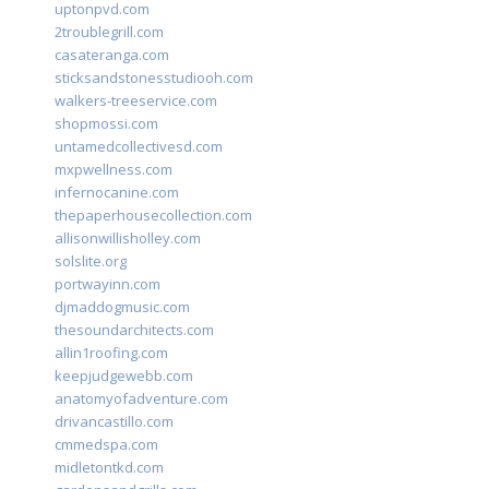
uptonpvd.com
2troublegrill.com
casateranga.com
sticksandstonesstudiooh.com
walkers-treeservice.com
shopmossi.com
untamedcollectivesd.com
mxpwellness.com
infernocanine.com
thepaperhousecollection.com
allisonwillisholley.com
solslite.org
portwayinn.com
djmaddogmusic.com
thesoundarchitects.com
allin1roofing.com
keepjudgewebb.com
anatomyofadventure.com
drivancastillo.com
cmmedspa.com
midletontkd.com