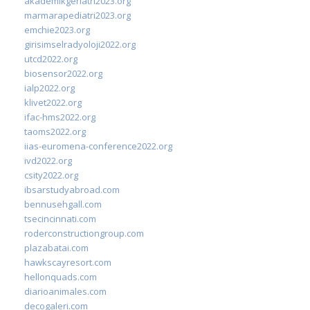
akademikgeriatri2023.org
marmarapediatri2023.org
emchie2023.org
girisimselradyoloji2022.org
utcd2022.org
biosensor2022.org
ialp2022.org
klivet2022.org
ifac-hms2022.org
taoms2022.org
iias-euromena-conference2022.org
ivd2022.org
csity2022.org
ibsarstudyabroad.com
bennusehgall.com
tsecincinnati.com
roderconstructiongroup.com
plazabatai.com
hawkscayresort.com
hellonquads.com
diarioanimales.com
decogaleri.com