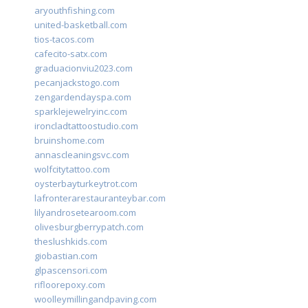
aryouthfishing.com
united-basketball.com
tios-tacos.com
cafecito-satx.com
graduacionviu2023.com
pecanjackstogo.com
zengardendayspa.com
sparklejewelryinc.com
ironcladtattoostudio.com
bruinshome.com
annascleaningsvc.com
wolfcitytattoo.com
oysterbayturkeytrot.com
lafronterarestauranteybar.com
lilyandrosetearoom.com
olivesburgberrypatch.com
theslushkids.com
giobastian.com
glpascensori.com
rifloorepoxy.com
woolleymillingandpaving.com