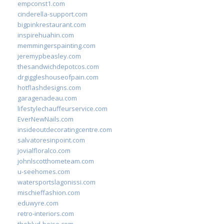
empconst1.com
cinderella-support.com
bigpinkrestaurant.com
inspirehuahin.com
memmingerspainting.com
jeremypbeasley.com
thesandwichdepotcos.com
drgiggleshouseofpain.com
hotflashdesigns.com
garagenadeau.com
lifestylechauffeurservice.com
EverNewNails.com
insideoutdecoratingcentre.com
salvatoresinpoint.com
jovialfloralco.com
johnlscotthometeam.com
u-seehomes.com
watersportslagonissi.com
mischieffashion.com
eduwyre.com
retro-interiors.com