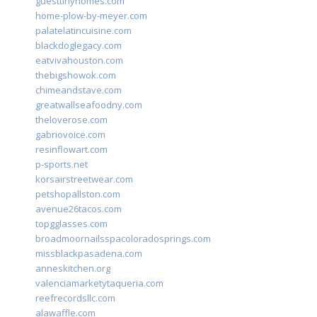
guesttinyhomes.com
home-plow-by-meyer.com
palatelatincuisine.com
blackdoglegacy.com
eatvivahouston.com
thebigshowok.com
chimeandstave.com
greatwallseafoodny.com
theloverose.com
gabriovoice.com
resinflowart.com
p-sports.net
korsairstreetwear.com
petshopallston.com
avenue26tacos.com
topgglasses.com
broadmoornailsspacoloradosprings.com
missblackpasadena.com
anneskitchen.org
valenciamarketytaqueria.com
reefrecordsllc.com
alawaffle.com