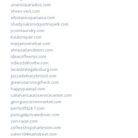
unavozparadios.com
shoes-vert.com
elbotanicopanama.com
shadyoaksrockportrvpark.com
jccoinlaundry.com
kautorepair.com
marjaeswinebar.com
elmazatlanclinton.com
ideacoffeenyc.com
odieschillicothe.com
lacantinitagalesburg.com
pizzadeliverybristol.com
greenstarsmogcheck.com
happypawspl.com
callahansautoservicecenter.com
georgiascornermarket.com
perfectfit24-7.com
portugalprivatedriver.com
von-racer.com
coffeeshopcharleston.com
salon104mainstreet.com