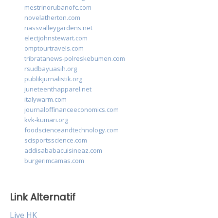
mestrinorubanofc.com
novelatherton.com
nassvalleygardens.net
electjohnstewart.com
omptourtravels.com
tribratanews-polreskebumen.com
rsudbayuasih.org
publikjurnalistik.org
juneteenthapparel.net
italywarm.com
journaloffinanceeconomics.com
kvk-kumari.org
foodscienceandtechnology.com
scisportsscience.com
addisababacuisineaz.com
burgerimcamas.com
Link Alternatif
Live HK