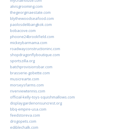
mychaihouse.com
alvisgrooming.com
thegeorginaestate.com
blythewoodseafood.com
paolosdelibangkok.com
bobacove.com
phoone24brookfield.com
mickeybarmama.com
roadwayconstructioninc.com
shopdragonflyboutique.com
sportszilla.org
batchprovisionsbar.com
brasserie-gobette.com
musicrearte.com
morseysfarms.com
riverviewtennis.com
official-kelly-toys-squishmallows.com
displaygardenonsuncrest.org
bbq-empire-usa.com
feedstoreva.com
drogopets.com
ediblechalk.com