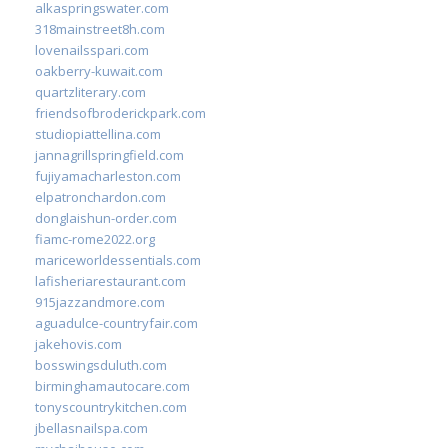
alkaspringswater.com
318mainstreet8h.com
lovenailsspari.com
oakberry-kuwait.com
quartzliterary.com
friendsofbroderickpark.com
studiopiattellina.com
jannagrillspringfield.com
fujiyamacharleston.com
elpatronchardon.com
donglaishun-order.com
fiamc-rome2022.org
mariceworldessentials.com
lafisheriarestaurant.com
915jazzandmore.com
aguadulce-countryfair.com
jakehovis.com
bosswingsduluth.com
birminghamautocare.com
tonyscountrykitchen.com
jbellasnailspa.com