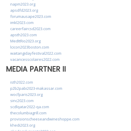
napm2023.org
apsdfd2023.org
forumausape2023.com
imkl2023.com
careerfaircsd2023.com
apsth2023.com
MedItRio2023.org
lcicon2023boston.com
waitangidayfestival2022.com
vacancesscolaires2022.com
MEDIA PARTNER II
isth2022.com
p2b2pabi2023-makassar.com
wocfparis2023.org
sinc2023.com
scdlqatar2022-qa.com
thecolumbiagrill.com
provisionscheeseandwineshoppe.com
khedi2023.org