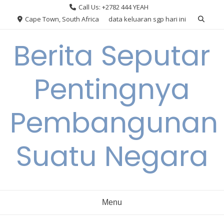
Skip
Call Us: +2782 444 YEAH
to
Cape Town, South Africa
data keluaran sgp hari ini
content
Berita Seputar
Pentingnya
Pembangunan
Suatu Negara
Menu