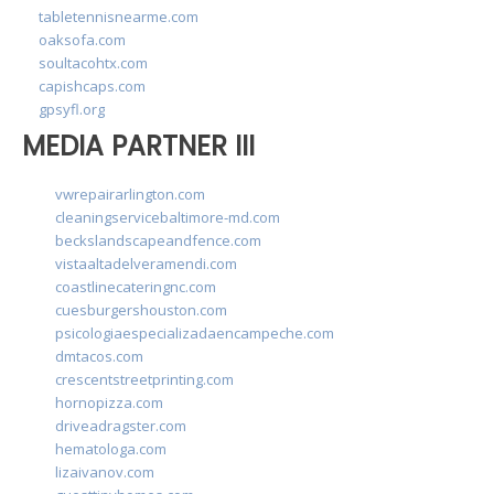
tabletennisnearme.com
oaksofa.com
soultacohtx.com
capishcaps.com
gpsyfl.org
MEDIA PARTNER III
vwrepairarlington.com
cleaningservicebaltimore-md.com
beckslandscapeandfence.com
vistaaltadelveramendi.com
coastlinecateringnc.com
cuesburgershouston.com
psicologiaespecializadaencampeche.com
dmtacos.com
crescentstreetprinting.com
hornopizza.com
driveadragster.com
hematologa.com
lizaivanov.com