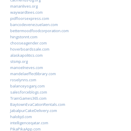
catfriends-bg.org
marianlives.org
waywardtees.com
pidfloorsexpress.com
bancodevenezuelaen.com
bettermoodfoodcorporation.com
hingstonnt.com
chooseagender.com
hoverboardssale.com
alaskapolitics.com
stsmp.org
manoelneves.com
mandelaeffectlibrary.com
roselynns.com
balanceyoganj.com
salesforceblogs.com
TrainGames365.com
BaytownEvaCationRentals.com
JabalpurCakeDelivery.com
halobjd.com
intelligenceqatar.com
PikaPikaApp.com