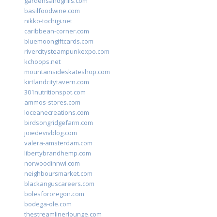
gardensandgrills.com
basilfoodwine.com
nikko-tochigi.net
caribbean-corner.com
bluemoongiftcards.com
rivercitysteampunkexpo.com
kchoops.net
mountainsideskateshop.com
kirtlandcitytavern.com
301nutritionspot.com
ammos-stores.com
loceanecreations.com
birdsongridgefarm.com
joiedevivblog.com
valera-amsterdam.com
libertybrandhemp.com
norwoodinnwi.com
neighboursmarket.com
blackanguscareers.com
bolesfororegon.com
bodega-ole.com
thestreamlinerlounge.com