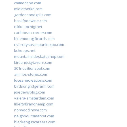
cmmedspa.com
midletontkd.com
gardensandgrills.com
basilfoodwine.com
nikko-tochigi.net
caribbean-corner.com
bluemoongiftcards.com
rivercitysteampunkexpo.com
kchoops.net
mountainsideskateshop.com
kirtlandcitytavern.com
301nutritionspot.com
ammos-stores.com
loceanecreations.com
birdsongridgefarm.com
joiedevivblog.com
valera-amsterdam.com
libertybrandhemp.com
norwoodinnwi.com
neighboursmarket.com
blackanguscareers.com