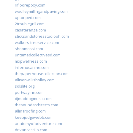
rifloorepoxy.com
woolleymillingandpaving.com
uptonpvd.com
2troublegrill.com
casateranga.com
sticksandstonesstudiooh.com
walkers-treeservice.com
shopmossi.com
untamedcollectivesd.com
mxpwellness.com
infernocanine.com
thepaperhousecollection.com
allisonwillisholley.com
solslite.org
portwayinn.com
djmaddogmusic.com
thesoundarchitects.com
allin1roofing.com
keepjudgewebb.com
anatomyofadventure.com
drivancastillo.com