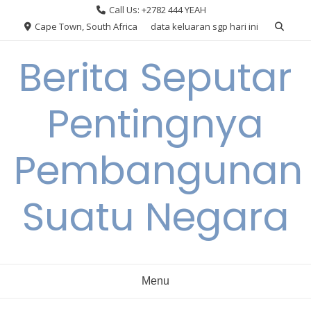
Skip
Call Us: +2782 444 YEAH
to
Cape Town, South Africa
data keluaran sgp hari ini
content
Berita Seputar
Pentingnya
Pembangunan
Suatu Negara
Menu