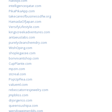
halobjd.com
intelligenceqatar.com
PikaPikaApp.com
takecareofbusinessdfw.org
HamadaOfJapan.com
VersifyLifestyle.com
kingscreekadventures.com
antaeuslabs.com
purelycleanchemdry.com
WishOping.com
shoplegacee.com
bonvivantshop.com
CupPlante.com
mpzin.com
stcreal.com
PopUpFlea.com
valueml.com
rebeccatorresjewelry.com
jmpbliss.com
drjorgerico.com
queensushipa.com
wendyweimerdds.com