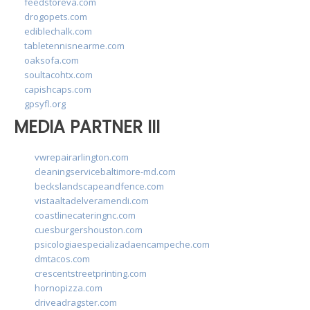
feedstoreva.com
drogopets.com
ediblechalk.com
tabletennisnearme.com
oaksofa.com
soultacohtx.com
capishcaps.com
gpsyfl.org
MEDIA PARTNER III
vwrepairarlington.com
cleaningservicebaltimore-md.com
beckslandscapeandfence.com
vistaaltadelveramendi.com
coastlinecateringnc.com
cuesburgershouston.com
psicologiaespecializadaencampeche.com
dmtacos.com
crescentstreetprinting.com
hornopizza.com
driveadragster.com