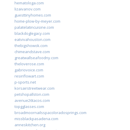
hematologa.com
lizaivanov.com
guesttinyhomes.com
home-plow-by-meyer.com
palatelatincuisine.com
blackdoglegacy.com
eatvivahouston.com
thebigshowok.com
chimeandstave.com
greatwallseafoodny.com
theloverose.com
gabriovoice.com
resinflowart.com
p-sports.net
korsairstreetwear.com
petshopallston.com
avenue26tacos.com
topgglasses.com
broadmoornailsspacoloradosprings.com
missblackpasadena.com
anneskitchen.org