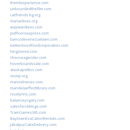
theintexperience.com
unboundedthefilm.com
catfriends-bg.org
marianlives.org
waywardtees.com
pidfloorsexpress.com
bancodevenezuelaen.com
bettermoodfoodcorporation.com
hingstonnt.com
chooseagender.com
hoverboardssale.com
alaskapolitics.com
stsmp.org
manoelneves.com
mandelaeffectlibrary.com
roselynns.com
balanceyoganj.com
salesforceblogs.com
TrainGames365.com
BaytownEvaCationRentals.com
JabalpurCakeDelivery.com