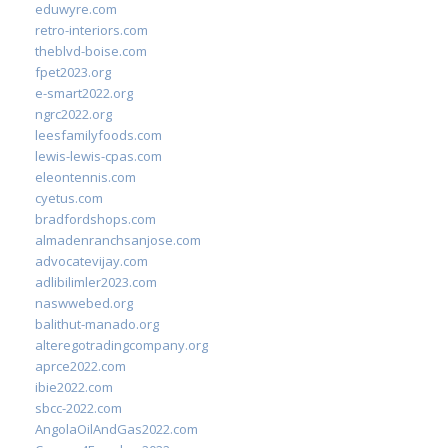
eduwyre.com
retro-interiors.com
theblvd-boise.com
fpet2023.org
e-smart2022.org
ngrc2022.org
leesfamilyfoods.com
lewis-lewis-cpas.com
eleontennis.com
cyetus.com
bradfordshops.com
almadenranchsanjose.com
advocatevijay.com
adlibilimler2023.com
naswwebed.org
balithut-manado.org
alteregotradingcompany.org
aprce2022.com
ibie2022.com
sbcc-2022.com
AngolaOilAndGas2022.com