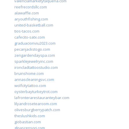
valenciamarketytaqueria.com
reefrecordsllc.com
alawaffle.com
aryouthfishing.com
united-basketball.com
tios-tacos.com
cafecito-satx.com
graduacionviu2023.com
pecanjackstogo.com
zengardendayspa.com
sparklejewelryinc.com
ironcladtattoostudio.com
bruinshome.com
annascleaningsvc.com
wolfcitytattoo.com
oysterbayturkeytrot.com
lafronterarestauranteybar.com
lilyandrosetearoom.com
olivesburgberrypatch.com
theslushkids.com
giobastian.com
glpascensori.com