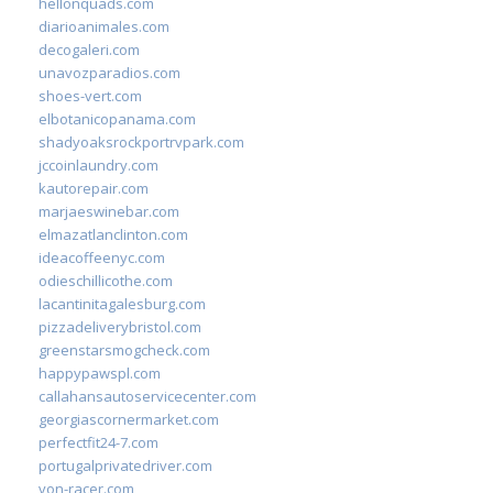
hellonquads.com
diarioanimales.com
decogaleri.com
unavozparadios.com
shoes-vert.com
elbotanicopanama.com
shadyoaksrockportrvpark.com
jccoinlaundry.com
kautorepair.com
marjaeswinebar.com
elmazatlanclinton.com
ideacoffeenyc.com
odieschillicothe.com
lacantinitagalesburg.com
pizzadeliverybristol.com
greenstarsmogcheck.com
happypawspl.com
callahansautoservicecenter.com
georgiascornermarket.com
perfectfit24-7.com
portugalprivatedriver.com
von-racer.com