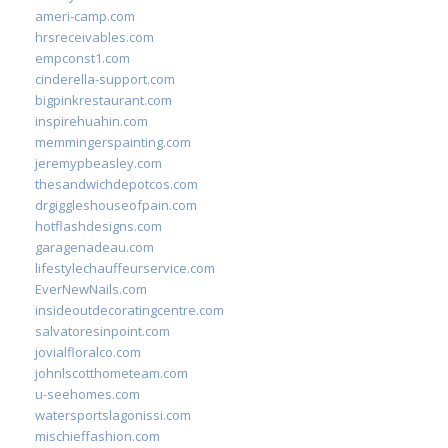
ameri-camp.com
hrsreceivables.com
empconst1.com
cinderella-support.com
bigpinkrestaurant.com
inspirehuahin.com
memmingerspainting.com
jeremypbeasley.com
thesandwichdepotcos.com
drgiggleshouseofpain.com
hotflashdesigns.com
garagenadeau.com
lifestylechauffeurservice.com
EverNewNails.com
insideoutdecoratingcentre.com
salvatoresinpoint.com
jovialfloralco.com
johnlscotthometeam.com
u-seehomes.com
watersportslagonissi.com
mischieffashion.com