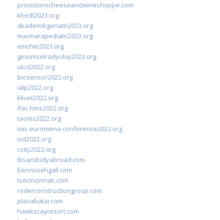
provisionscheeseandwineshoppe.com
khedi2023.org
akademikgeriatri2023.org
marmarapediatri2023.org
emchie2023.org
girisimselradyoloji2022.org
utcd2022.org
biosensor2022.org
ialp2022.org
klivet2022.org
ifac-hms2022.org
taoms2022.org
iias-euromena-conference2022.org
ivd2022.org
csity2022.org
ibsarstudyabroad.com
bennusehgall.com
tsecincinnati.com
roderconstructiongroup.com
plazabatai.com
hawkscayresort.com