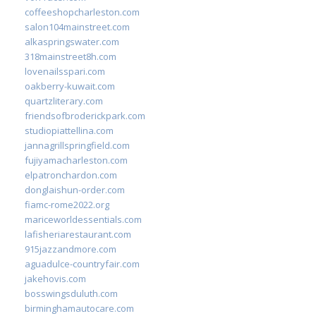
coffeeshopcharleston.com
salon104mainstreet.com
alkaspringswater.com
318mainstreet8h.com
lovenailsspari.com
oakberry-kuwait.com
quartzliterary.com
friendsofbroderickpark.com
studiopiattellina.com
jannagrillspringfield.com
fujiyamacharleston.com
elpatronchardon.com
donglaishun-order.com
fiamc-rome2022.org
mariceworldessentials.com
lafisheriarestaurant.com
915jazzandmore.com
aguadulce-countryfair.com
jakehovis.com
bosswingsduluth.com
birminghamautocare.com