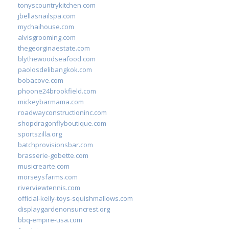
tonyscountrykitchen.com
jbellasnailspa.com
mychaihouse.com
alvisgrooming.com
thegeorginaestate.com
blythewoodseafood.com
paolosdelibangkok.com
bobacove.com
phoone24brookfield.com
mickeybarmama.com
roadwayconstructioninc.com
shopdragonflyboutique.com
sportszilla.org
batchprovisionsbar.com
brasserie-gobette.com
musicrearte.com
morseysfarms.com
riverviewtennis.com
official-kelly-toys-squishmallows.com
displaygardenonsuncrest.org
bbq-empire-usa.com