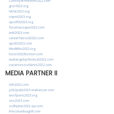
Convoy4Freedom2022.com
grur2023.org
hkhk2023.org
napm2023.org
apsdfd2023.org
forumausape2023.com
imkl2023.com
careerfaircsd2023.com
apsth2023.com
MedItRio2023.org
lcicon2023boston.com
waitangidayfestival2022.com
vacancesscolaires2022.com
MEDIA PARTNER II
isth2022.com
p2b2pabi2023-makassar.com
wocfparis2023.org
sinc2023.com
scdlqatar2022-qa.com
thecolumbiagrill.com