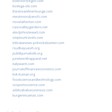
bolesfororegon.com
bodega-ole.com
thestreamlinerlounge.com
mestrinorubanofc.com
novelatherton.com
nassvalleygardens.net
electjohnstewart.com
omptourtravels.com
tribratanews-polreskebumen.com
rsudbayuasih.org
publikjurnalistik.org
juneteenthapparel.net
italywarm.com
journaloffinanceeconomics.com
kvk-kumari.org
foodscienceandtechnology.com
scisportsscience.com
addisababacuisineaz.com
burgerimcamas.com