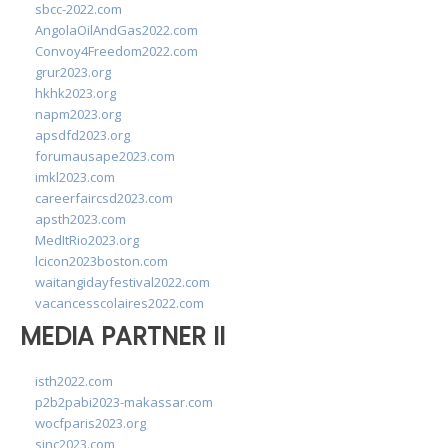
sbcc-2022.com
AngolaOilAndGas2022.com
Convoy4Freedom2022.com
grur2023.org
hkhk2023.org
napm2023.org
apsdfd2023.org
forumausape2023.com
imkl2023.com
careerfaircsd2023.com
apsth2023.com
MedItRio2023.org
lcicon2023boston.com
waitangidayfestival2022.com
vacancesscolaires2022.com
MEDIA PARTNER II
isth2022.com
p2b2pabi2023-makassar.com
wocfparis2023.org
sinc2023.com