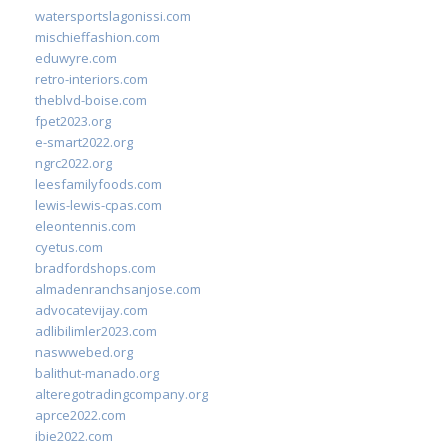
watersportslagonissi.com
mischieffashion.com
eduwyre.com
retro-interiors.com
theblvd-boise.com
fpet2023.org
e-smart2022.org
ngrc2022.org
leesfamilyfoods.com
lewis-lewis-cpas.com
eleontennis.com
cyetus.com
bradfordshops.com
almadenranchsanjose.com
advocatevijay.com
adlibilimler2023.com
naswwebed.org
balithut-manado.org
alteregotradingcompany.org
aprce2022.com
ibie2022.com