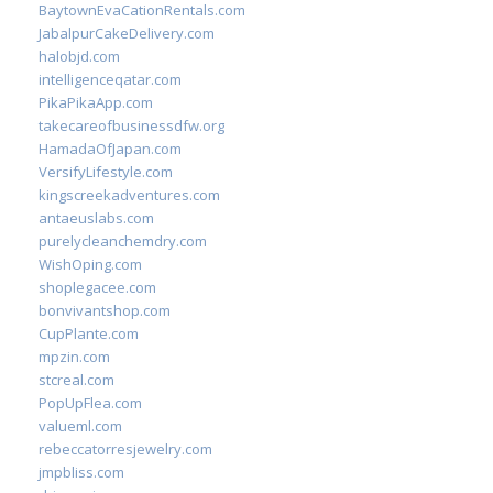
BaytownEvaCationRentals.com
JabalpurCakeDelivery.com
halobjd.com
intelligenceqatar.com
PikaPikaApp.com
takecareofbusinessdfw.org
HamadaOfJapan.com
VersifyLifestyle.com
kingscreekadventures.com
antaeuslabs.com
purelycleanchemdry.com
WishOping.com
shoplegacee.com
bonvivantshop.com
CupPlante.com
mpzin.com
stcreal.com
PopUpFlea.com
valueml.com
rebeccatorresjewelry.com
jmpbliss.com