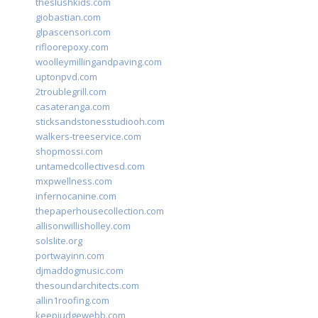
theslushkids.com
giobastian.com
glpascensori.com
rifloorepoxy.com
woolleymillingandpaving.com
uptonpvd.com
2troublegrill.com
casateranga.com
sticksandstonesstudiooh.com
walkers-treeservice.com
shopmossi.com
untamedcollectivesd.com
mxpwellness.com
infernocanine.com
thepaperhousecollection.com
allisonwillisholley.com
solslite.org
portwayinn.com
djmaddogmusic.com
thesoundarchitects.com
allin1roofing.com
keepjudgewebb.com