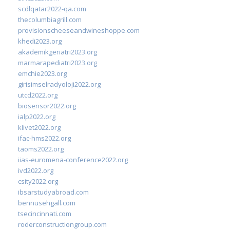
scdlqatar2022-qa.com
thecolumbiagrill.com
provisionscheeseandwineshoppe.com
khedi2023.org
akademikgeriatri2023.org
marmarapediatri2023.org
emchie2023.org
girisimselradyoloji2022.org
utcd2022.org
biosensor2022.org
ialp2022.org
klivet2022.org
ifac-hms2022.org
taoms2022.org
iias-euromena-conference2022.org
ivd2022.org
csity2022.org
ibsarstudyabroad.com
bennusehgall.com
tsecincinnati.com
roderconstructiongroup.com