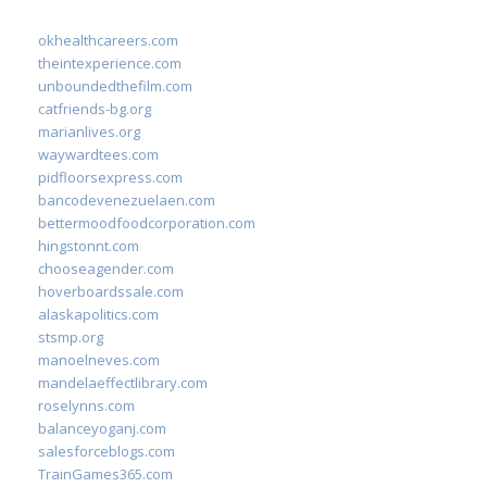
okhealthcareers.com
theintexperience.com
unboundedthefilm.com
catfriends-bg.org
marianlives.org
waywardtees.com
pidfloorsexpress.com
bancodevenezuelaen.com
bettermoodfoodcorporation.com
hingstonnt.com
chooseagender.com
hoverboardssale.com
alaskapolitics.com
stsmp.org
manoelneves.com
mandelaeffectlibrary.com
roselynns.com
balanceyoganj.com
salesforceblogs.com
TrainGames365.com