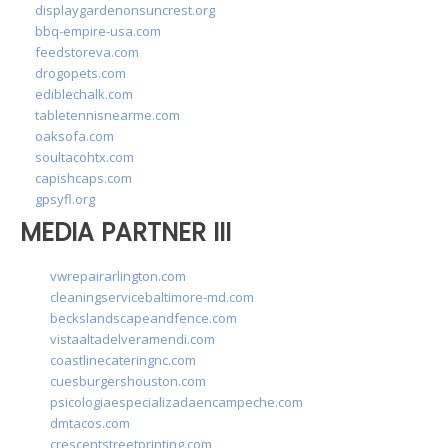
displaygardenonsuncrest.org
bbq-empire-usa.com
feedstoreva.com
drogopets.com
ediblechalk.com
tabletennisnearme.com
oaksofa.com
soultacohtx.com
capishcaps.com
gpsyfl.org
MEDIA PARTNER III
vwrepairarlington.com
cleaningservicebaltimore-md.com
beckslandscapeandfence.com
vistaaltadelveramendi.com
coastlinecateringnc.com
cuesburgershouston.com
psicologiaespecializadaencampeche.com
dmtacos.com
crescentstreetprinting.com