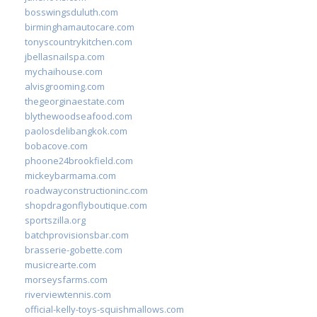
bosswingsduluth.com
birminghamautocare.com
tonyscountrykitchen.com
jbellasnailspa.com
mychaihouse.com
alvisgrooming.com
thegeorginaestate.com
blythewoodseafood.com
paolosdelibangkok.com
bobacove.com
phoone24brookfield.com
mickeybarmama.com
roadwayconstructioninc.com
shopdragonflyboutique.com
sportszilla.org
batchprovisionsbar.com
brasserie-gobette.com
musicrearte.com
morseysfarms.com
riverviewtennis.com
official-kelly-toys-squishmallows.com