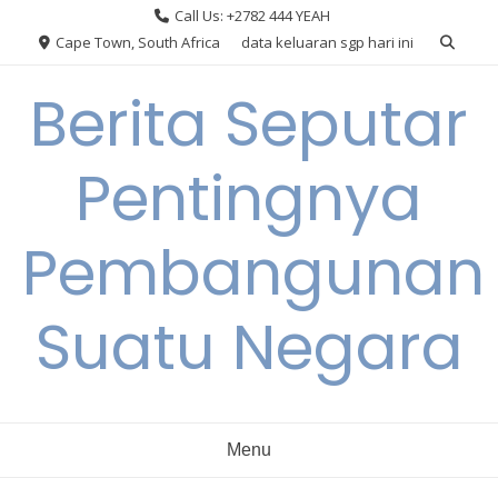
Skip
Call Us: +2782 444 YEAH
to
Cape Town, South Africa
data keluaran sgp hari ini
content
Berita Seputar
Pentingnya
Pembangunan
Suatu Negara
Menu