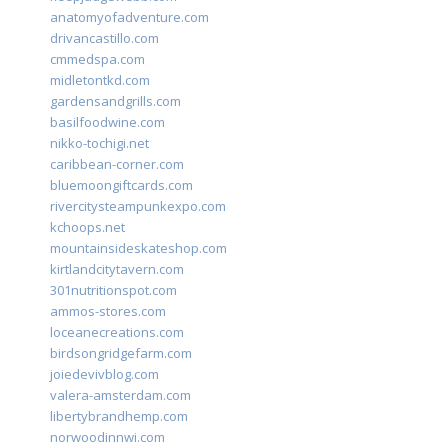
anatomyofadventure.com
drivancastillo.com
cmmedspa.com
midletontkd.com
gardensandgrills.com
basilfoodwine.com
nikko-tochigi.net
caribbean-corner.com
bluemoongiftcards.com
rivercitysteampunkexpo.com
kchoops.net
mountainsideskateshop.com
kirtlandcitytavern.com
301nutritionspot.com
ammos-stores.com
loceanecreations.com
birdsongridgefarm.com
joiedevivblog.com
valera-amsterdam.com
libertybrandhemp.com
norwoodinnwi.com