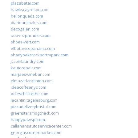
plazabatai.com
hawkscayresort.com
hellonquads.com
diarioanimales.com
decogaleri.com
unavozparadios.com
shoes-vert.com
elbotanicopanama.com
shadyoaksrockportrvpark.com
jccoinlaundry.com
kautorepair.com
marjaeswinebar.com
elmazatlanclinton.com
ideacoffeenyc.com
odieschillicothe.com
lacantinitagalesburg.com
pizzadeliverybristol.com
greenstarsmogcheck.com
happypawspl.com
callahansautoservicecenter.com
georgiascornermarket.com