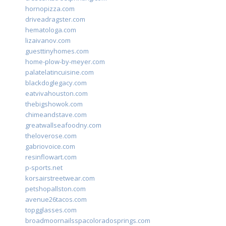
hornopizza.com
driveadragster.com
hematologa.com
lizaivanov.com
guesttinyhomes.com
home-plow-by-meyer.com
palatelatincuisine.com
blackdoglegacy.com
eatvivahouston.com
thebigshowok.com
chimeandstave.com
greatwallseafoodny.com
theloverose.com
gabriovoice.com
resinflowart.com
p-sports.net
korsairstreetwear.com
petshopallston.com
avenue26tacos.com
topgglasses.com
broadmoornailsspacoloradosprings.com