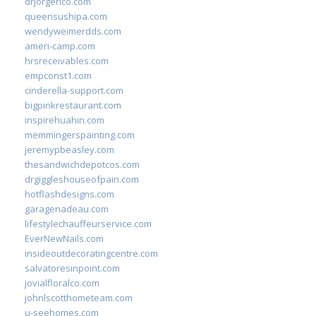
drjorgerico.com
queensushipa.com
wendyweimerdds.com
ameri-camp.com
hrsreceivables.com
empconst1.com
cinderella-support.com
bigpinkrestaurant.com
inspirehuahin.com
memmingerspainting.com
jeremypbeasley.com
thesandwichdepotcos.com
drgiggleshouseofpain.com
hotflashdesigns.com
garagenadeau.com
lifestylechauffeurservice.com
EverNewNails.com
insideoutdecoratingcentre.com
salvatoresinpoint.com
jovialfloralco.com
johnlscotthometeam.com
u-seehomes.com