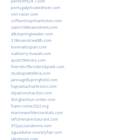
perfectfit24-7.com
portugalprivatedriver.com
von-racer.com
coffeeshopcharleston.com
salon104mainstreet.com
alkaspringswater.com
318mainstreet8h.com
lovenailsspari.com
oakberry-kuwait.com
quartzliterary.com
friendsofbroderickpark.com
studiopiattellina.com
jannagrillspringfield.com
fujiyamacharleston.com
elpatronchardon.com
donglaishun-order.com
fiamc-rome2022.org
mariceworldessentials.com
lafisheriarestaurant.com
915jazzandmore.com
aguadulce-countryfair.com
jakehovis.com