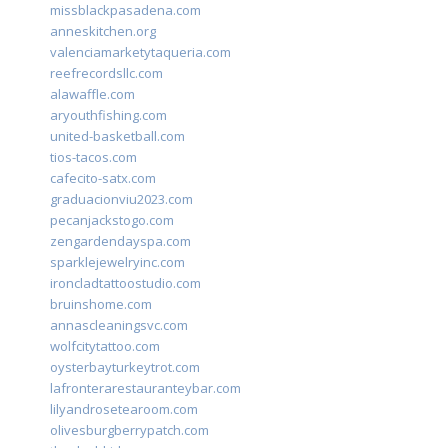
missblackpasadena.com
anneskitchen.org
valenciamarketytaqueria.com
reefrecordsllc.com
alawaffle.com
aryouthfishing.com
united-basketball.com
tios-tacos.com
cafecito-satx.com
graduacionviu2023.com
pecanjackstogo.com
zengardendayspa.com
sparklejewelryinc.com
ironcladtattoostudio.com
bruinshome.com
annascleaningsvc.com
wolfcitytattoo.com
oysterbayturkeytrot.com
lafronterarestauranteybar.com
lilyandrosetearoom.com
olivesburgberrypatch.com