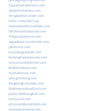
fujiyamacharleston.com
elpatronchardon.com
donglaishun-order.com
fiamc-rome2022.org
mariceworldessentials.com
lafisheriarestaurant.com
915jazzandmore.com
aguadulce-countryfair.com
jakehovis.com
bosswingsduluth.com
birminghamautocare.com
tonyscountrykitchen.com
jbellasnailspa.com
mychaihouse.com
alvisgrooming.com
thegeorginaestate.com
blythewoodseafood.com
paolosdelibangkok.com
bobacove.com
phoone24brookfield.com
mickeybarmama.com