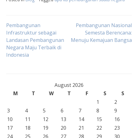
Post
Pembangunan
Pembangunan Nasional
Infrastruktur sebagai
Semesta Berencana:
Landasan Pembangunan
Menuju Kemajuan Bangsa
navigation
Negara Maju Terbaik di
Indonesia
August 2026
M
T
W
T
F
S
S
1
2
3
4
5
6
7
8
9
10
11
12
13
14
15
16
17
18
19
20
21
22
23
24
25
26
27
28
29
30