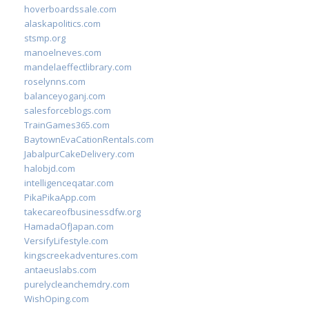
hoverboardssale.com
alaskapolitics.com
stsmp.org
manoelneves.com
mandelaeffectlibrary.com
roselynns.com
balanceyoganj.com
salesforceblogs.com
TrainGames365.com
BaytownEvaCationRentals.com
JabalpurCakeDelivery.com
halobjd.com
intelligenceqatar.com
PikaPikaApp.com
takecareofbusinessdfw.org
HamadaOfJapan.com
VersifyLifestyle.com
kingscreekadventures.com
antaeuslabs.com
purelycleanchemdry.com
WishOping.com