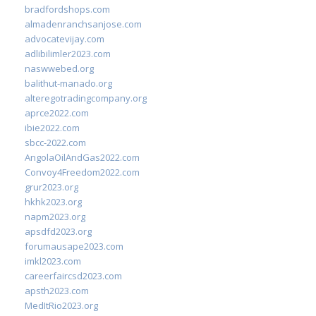
bradfordshops.com
almadenranchsanjose.com
advocatevijay.com
adlibilimler2023.com
naswwebed.org
balithut-manado.org
alteregotradingcompany.org
aprce2022.com
ibie2022.com
sbcc-2022.com
AngolaOilAndGas2022.com
Convoy4Freedom2022.com
grur2023.org
hkhk2023.org
napm2023.org
apsdfd2023.org
forumausape2023.com
imkl2023.com
careerfaircsd2023.com
apsth2023.com
MedItRio2023.org