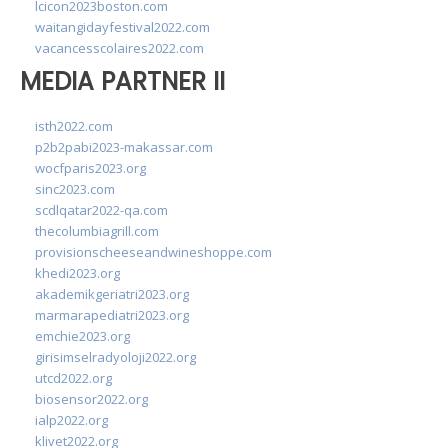
lcicon2023boston.com
waitangidayfestival2022.com
vacancesscolaires2022.com
MEDIA PARTNER II
isth2022.com
p2b2pabi2023-makassar.com
wocfparis2023.org
sinc2023.com
scdlqatar2022-qa.com
thecolumbiagrill.com
provisionscheeseandwineshoppe.com
khedi2023.org
akademikgeriatri2023.org
marmarapediatri2023.org
emchie2023.org
girisimselradyoloji2022.org
utcd2022.org
biosensor2022.org
ialp2022.org
klivet2022.org