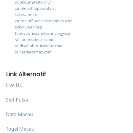
publikjurnalistik.org
juneteenthapparel.net
italywarm.com
journaloffinanceeconomics.com
kvk-kumari.org
foodscienceandtechnology.com
scisportsscience.com
addisababacuisineaz.com
burgerimcamas.com
Link Alternatif
Live HK
Slot Pulsa
Data Macau
Togel Macau