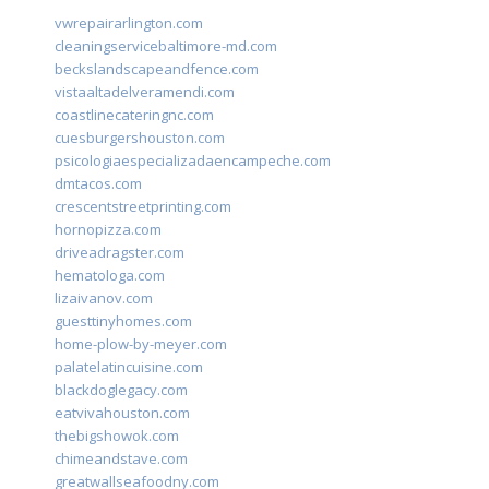
vwrepairarlington.com
cleaningservicebaltimore-md.com
beckslandscapeandfence.com
vistaaltadelveramendi.com
coastlinecateringnc.com
cuesburgershouston.com
psicologiaespecializadaencampeche.com
dmtacos.com
crescentstreetprinting.com
hornopizza.com
driveadragster.com
hematologa.com
lizaivanov.com
guesttinyhomes.com
home-plow-by-meyer.com
palatelatincuisine.com
blackdoglegacy.com
eatvivahouston.com
thebigshowok.com
chimeandstave.com
greatwallseafoodny.com