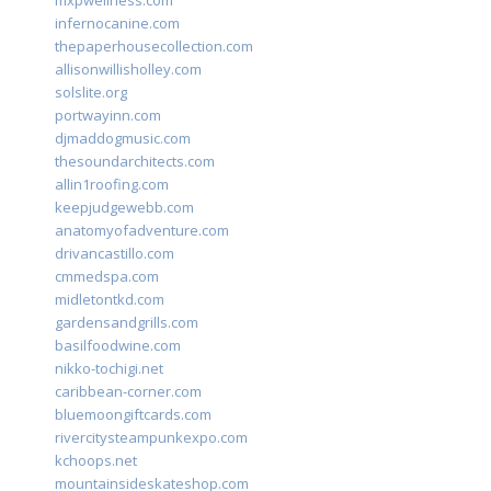
mxpwellness.com
infernocanine.com
thepaperhousecollection.com
allisonwillisholley.com
solslite.org
portwayinn.com
djmaddogmusic.com
thesoundarchitects.com
allin1roofing.com
keepjudgewebb.com
anatomyofadventure.com
drivancastillo.com
cmmedspa.com
midletontkd.com
gardensandgrills.com
basilfoodwine.com
nikko-tochigi.net
caribbean-corner.com
bluemoongiftcards.com
rivercitysteampunkexpo.com
kchoops.net
mountainsideskateshop.com