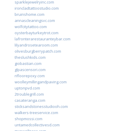
sparklejewelryinc.com
ironcladtattoostudio.com
bruinshome.com
annascleaningsvc.com
wolfcitytattoo.com
oysterbayturkeytrot.com
lafronterarestauranteybar.com
lilyandrosetearoom.com
olivesburgberrypatch.com
theslushkids.com
giobastian.com
glpascensori.com
rifloorepoxy.com
woolleymillingandpaving.com
uptonpvd.com
2troublegrill.com
casateranga.com
sticksandstonesstudiooh.com
walkers-treeservice.com
shopmossi.com
untamedcollectivesd.com