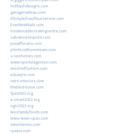
hotflashdesigns.com
garagenadeau.com
lifestylechauffeurservice.com
EverNewNails.com
insideoutdecoratingcentre.com
salvatoresinpoint.com
jovialfloralco.com
johnlscotthometeam.com
u-seehomes.com
watersportslagonissi.com
mischieffashion.com
eduwyre.com
retro-interiors.com
theblvd-boise.com
fpet2023.org
e-smart2022.org
ngrc2022.org
leesfamilyfoods.com
lewis-lewis-cpas.com
eleontennis.com
cyetus.com