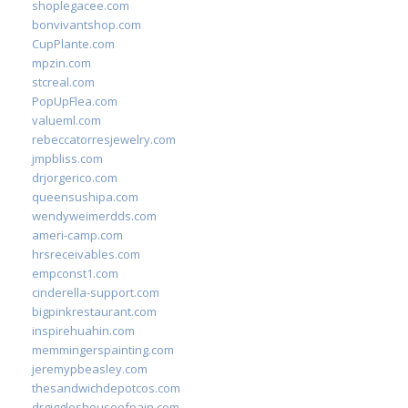
shoplegacee.com
bonvivantshop.com
CupPlante.com
mpzin.com
stcreal.com
PopUpFlea.com
valueml.com
rebeccatorresjewelry.com
jmpbliss.com
drjorgerico.com
queensushipa.com
wendyweimerdds.com
ameri-camp.com
hrsreceivables.com
empconst1.com
cinderella-support.com
bigpinkrestaurant.com
inspirehuahin.com
memmingerspainting.com
jeremypbeasley.com
thesandwichdepotcos.com
drgiggleshouseofpain.com