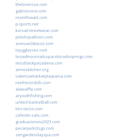
theloverose.com
gabriovoice.com
resinflowart.com
p-sports.net
korsairstreetwear.com
petshopallston.com
avenue26tacos.com
topgglasses.com
broadmoornailsspacoloradosprings.com
missblackpasadena.com
anneskitchen.org
valenciamarketytaqueria.com
reefrecordsllc.com
alawaffle.com
aryouthfishing.com
united-basketball.com
tios-tacos.com
cafecito-satx.com
graduacionviu2023.com
pecanjackstogo.com
zengardendayspa.com