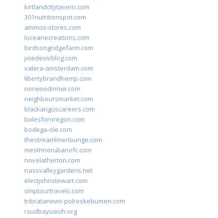
kirtlandcitytavern.com
301nutritionspot.com
ammos-stores.com
loceanecreations.com
birdsongridgefarm.com
joiedevivblog.com
valera-amsterdam.com
libertybrandhemp.com
norwoodinnwi.com
neighboursmarket.com
blackanguscareers.com
bolesfororegon.com
bodega-ole.com
thestreamlinerlounge.com
mestrinorubanofc.com
novelatherton.com
nassvalleygardens.net
electjohnstewart.com
omptourtravels.com
tribratanews-polreskebumen.com
rsudbayuasih.org