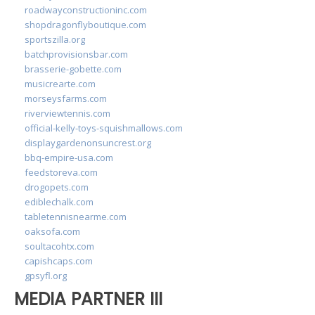
roadwayconstructioninc.com
shopdragonflyboutique.com
sportszilla.org
batchprovisionsbar.com
brasserie-gobette.com
musicrearte.com
morseysfarms.com
riverviewtennis.com
official-kelly-toys-squishmallows.com
displaygardenonsuncrest.org
bbq-empire-usa.com
feedstoreva.com
drogopets.com
ediblechalk.com
tabletennisnearme.com
oaksofa.com
soultacohtx.com
capishcaps.com
gpsyfl.org
MEDIA PARTNER III