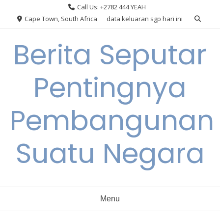
Skip
Call Us: +2782 444 YEAH
to
Cape Town, South Africa
data keluaran sgp hari ini
content
Berita Seputar
Pentingnya
Pembangunan
Suatu Negara
Menu