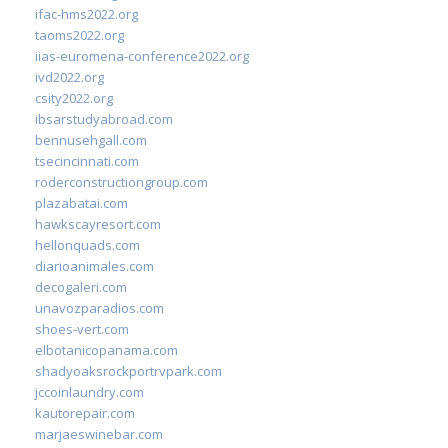
ifac-hms2022.org
taoms2022.org
iias-euromena-conference2022.org
ivd2022.org
csity2022.org
ibsarstudyabroad.com
bennusehgall.com
tsecincinnati.com
roderconstructiongroup.com
plazabatai.com
hawkscayresort.com
hellonquads.com
diarioanimales.com
decogaleri.com
unavozparadios.com
shoes-vert.com
elbotanicopanama.com
shadyoaksrockportrvpark.com
jccoinlaundry.com
kautorepair.com
marjaeswinebar.com