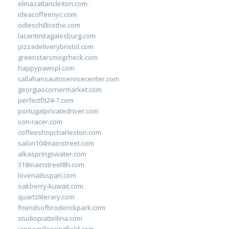
elmazatlanclinton.com
ideacoffeenyc.com
odieschillicothe.com
lacantinitagalesburg.com
pizzadeliverybristol.com
greenstarsmogcheck.com
happypawspl.com
callahansautoservicecenter.com
georgiascornermarket.com
perfectfit24-7.com
portugalprivatedriver.com
von-racer.com
coffeeshopcharleston.com
salon104mainstreet.com
alkaspringswater.com
318mainstreet8h.com
lovenailsspari.com
oakberry-kuwait.com
quartzliterary.com
friendsofbroderickpark.com
studiopiattellina.com
jannagrillspringfield.com