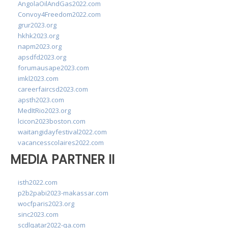
AngolaOilAndGas2022.com
Convoy4Freedom2022.com
grur2023.org
hkhk2023.org
napm2023.org
apsdfd2023.org
forumausape2023.com
imkl2023.com
careerfaircsd2023.com
apsth2023.com
MedItRio2023.org
lcicon2023boston.com
waitangidayfestival2022.com
vacancesscolaires2022.com
MEDIA PARTNER II
isth2022.com
p2b2pabi2023-makassar.com
wocfparis2023.org
sinc2023.com
scdlqatar2022-qa.com