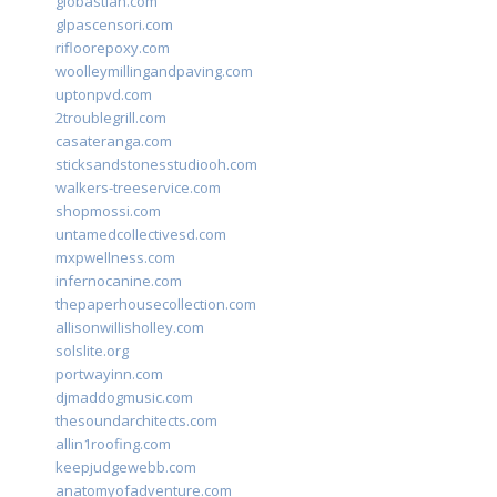
giobastian.com
glpascensori.com
rifloorepoxy.com
woolleymillingandpaving.com
uptonpvd.com
2troublegrill.com
casateranga.com
sticksandstonesstudiooh.com
walkers-treeservice.com
shopmossi.com
untamedcollectivesd.com
mxpwellness.com
infernocanine.com
thepaperhousecollection.com
allisonwillisholley.com
solslite.org
portwayinn.com
djmaddogmusic.com
thesoundarchitects.com
allin1roofing.com
keepjudgewebb.com
anatomyofadventure.com