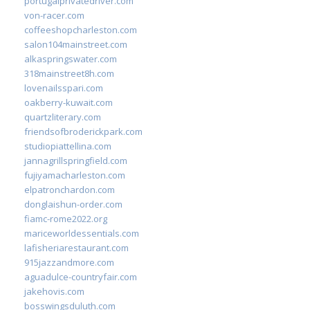
portugalprivatedriver.com
von-racer.com
coffeeshopcharleston.com
salon104mainstreet.com
alkaspringswater.com
318mainstreet8h.com
lovenailsspari.com
oakberry-kuwait.com
quartzliterary.com
friendsofbroderickpark.com
studiopiattellina.com
jannagrillspringfield.com
fujiyamacharleston.com
elpatronchardon.com
donglaishun-order.com
fiamc-rome2022.org
mariceworldessentials.com
lafisheriarestaurant.com
915jazzandmore.com
aguadulce-countryfair.com
jakehovis.com
bosswingsduluth.com