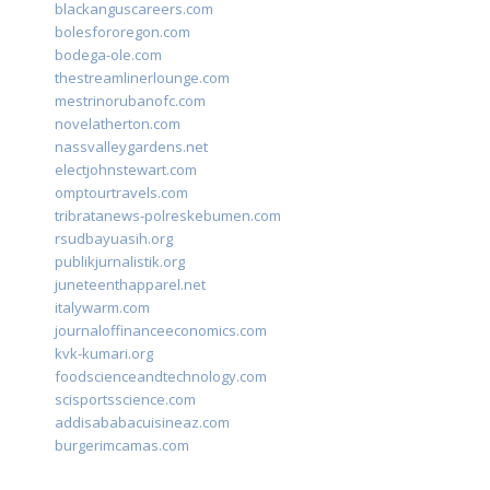
blackanguscareers.com
bolesfororegon.com
bodega-ole.com
thestreamlinerlounge.com
mestrinorubanofc.com
novelatherton.com
nassvalleygardens.net
electjohnstewart.com
omptourtravels.com
tribratanews-polreskebumen.com
rsudbayuasih.org
publikjurnalistik.org
juneteenthapparel.net
italywarm.com
journaloffinanceeconomics.com
kvk-kumari.org
foodscienceandtechnology.com
scisportsscience.com
addisababacuisineaz.com
burgerimcamas.com