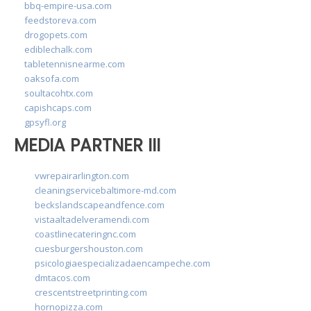
bbq-empire-usa.com
feedstoreva.com
drogopets.com
ediblechalk.com
tabletennisnearme.com
oaksofa.com
soultacohtx.com
capishcaps.com
gpsyfl.org
MEDIA PARTNER III
vwrepairarlington.com
cleaningservicebaltimore-md.com
beckslandscapeandfence.com
vistaaltadelveramendi.com
coastlinecateringnc.com
cuesburgershouston.com
psicologiaespecializadaencampeche.com
dmtacos.com
crescentstreetprinting.com
hornopizza.com