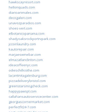
hawkscayresort.com
hellonquads.com
diarioanimales.com
decogaleri.com
unavozparadios.com
shoes-vert.com
elbotanicopanama.com
shadyoaksrockportrvpark.com
jccoinlaundry.com
kautorepair.com
marjaeswinebar.com
elmazatlanclinton.com
ideacoffeenyc.com
odieschillicothe.com
lacantinitagalesburg.com
pizzadeliverybristol.com
greenstarsmogcheck.com
happypawspl.com
callahansautoservicecenter.com
georgiascornermarket.com
perfectfit24-7.com