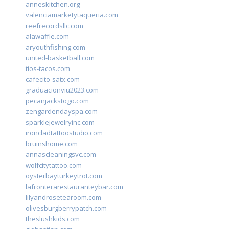
anneskitchen.org
valenciamarketytaqueria.com
reefrecordsllc.com
alawaffle.com
aryouthfishing.com
united-basketball.com
tios-tacos.com
cafecito-satx.com
graduacionviu2023.com
pecanjackstogo.com
zengardendayspa.com
sparklejewelryinc.com
ironcladtattoostudio.com
bruinshome.com
annascleaningsvc.com
wolfcitytattoo.com
oysterbayturkeytrot.com
lafronterarestauranteybar.com
lilyandrosetearoom.com
olivesburgberrypatch.com
theslushkids.com