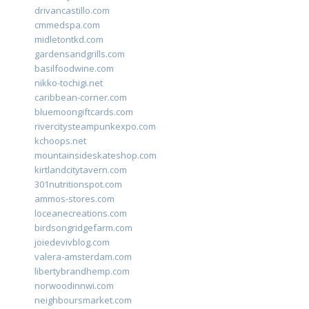
drivancastillo.com
cmmedspa.com
midletontkd.com
gardensandgrills.com
basilfoodwine.com
nikko-tochigi.net
caribbean-corner.com
bluemoongiftcards.com
rivercitysteampunkexpo.com
kchoops.net
mountainsideskateshop.com
kirtlandcitytavern.com
301nutritionspot.com
ammos-stores.com
loceanecreations.com
birdsongridgefarm.com
joiedevivblog.com
valera-amsterdam.com
libertybrandhemp.com
norwoodinnwi.com
neighboursmarket.com