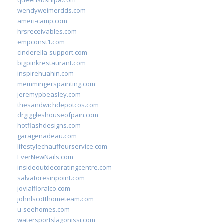
queensushipa.com
wendyweimerdds.com
ameri-camp.com
hrsreceivables.com
empconst1.com
cinderella-support.com
bigpinkrestaurant.com
inspirehuahin.com
memmingerspainting.com
jeremypbeasley.com
thesandwichdepotcos.com
drgiggleshouseofpain.com
hotflashdesigns.com
garagenadeau.com
lifestylechauffeurservice.com
EverNewNails.com
insideoutdecoratingcentre.com
salvatoresinpoint.com
jovialfloralco.com
johnlscotthometeam.com
u-seehomes.com
watersportslagonissi.com