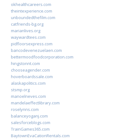
okhealthcareers.com
theintexperience.com
unboundedthefilm.com
catfriends-bg.org
marianlives.org
waywardtees.com
pidfloorsexpress.com
bancodevenezuelaen.com
bettermoodfoodcorporation.com
hingstonnt.com
chooseagender.com
hoverboardssale.com
alaskapolitics.com
stsmp.org
manoelneves.com
mandelaeffectlibrary.com
roselynns.com
balanceyoganj.com
salesforceblogs.com
TrainGames365.com
BaytownEvaCationRentals.com