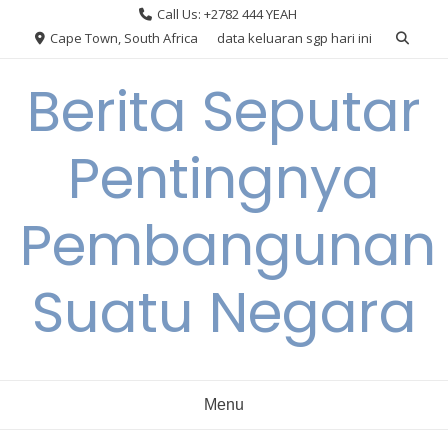
Skip
Call Us: +2782 444 YEAH
to
Cape Town, South Africa
data keluaran sgp hari ini
content
Berita Seputar
Pentingnya
Pembangunan
Suatu Negara
Menu