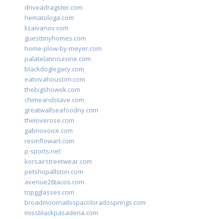
driveadragster.com
hematologa.com
lizaivanov.com
guesttinyhomes.com
home-plow-by-meyer.com
palatelatincuisine.com
blackdoglegacy.com
eatvivahouston.com
thebigshowok.com
chimeandstave.com
greatwallseafoodny.com
theloverose.com
gabriovoice.com
resinflowart.com
p-sports.net
korsairstreetwear.com
petshopallston.com
avenue26tacos.com
topgglasses.com
broadmoornailsspacoloradosprings.com
missblackpasadena.com