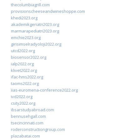
thecolumbiagrill.com
provisionscheeseandwineshoppe.com
khedi2023.org
akademikgeriatri2023.org
marmarapediatri2023.org
emchie2023.org
girisimselradyoloji2022.org
utcd2022.org
biosensor2022.org
ialp2022.org
klivet2022.org
ifac-hms2022.org
taoms2022.org
iias-euromena-conference2022.org
ivd2022.org
csity2022.org
ibsarstudyabroad.com
bennusehgall.com
tsecincinnati.com
roderconstructiongroup.com
plazabatai.com