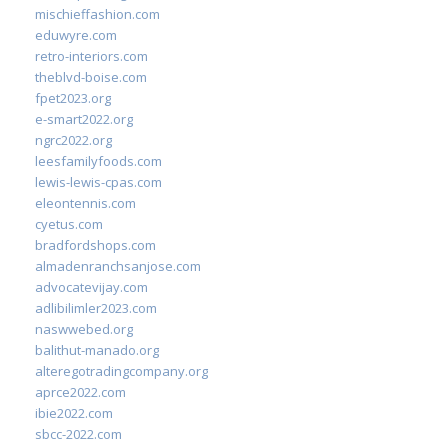
mischieffashion.com
eduwyre.com
retro-interiors.com
theblvd-boise.com
fpet2023.org
e-smart2022.org
ngrc2022.org
leesfamilyfoods.com
lewis-lewis-cpas.com
eleontennis.com
cyetus.com
bradfordshops.com
almadenranchsanjose.com
advocatevijay.com
adlibilimler2023.com
naswwebed.org
balithut-manado.org
alteregotradingcompany.org
aprce2022.com
ibie2022.com
sbcc-2022.com