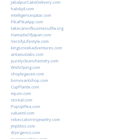
JabalpurCakeDelivery.com
halobjd.com
intelligenceqatar.com
PikaPikaApp.com
takecareofbusinessdfw.org
HamadaOfJapan.com
VersifyLifestyle.com
kingscreekadventures.com
antaeuslabs.com
purelycleanchemdry.com
WishOping.com
shoplegacee.com
bonvivantshop.com
CupPlante.com
mpzin.com
stcreal.com
PopUpFlea.com
valueml.com
rebeccatorresjewelry.com
jmpbliss.com
drjorgerico.com