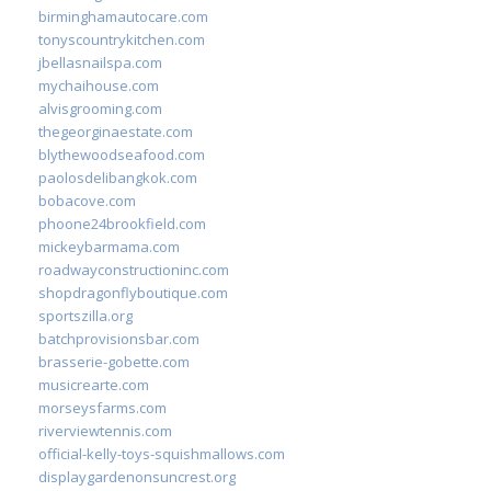
birminghamautocare.com
tonyscountrykitchen.com
jbellasnailspa.com
mychaihouse.com
alvisgrooming.com
thegeorginaestate.com
blythewoodseafood.com
paolosdelibangkok.com
bobacove.com
phoone24brookfield.com
mickeybarmama.com
roadwayconstructioninc.com
shopdragonflyboutique.com
sportszilla.org
batchprovisionsbar.com
brasserie-gobette.com
musicrearte.com
morseysfarms.com
riverviewtennis.com
official-kelly-toys-squishmallows.com
displaygardenonsuncrest.org