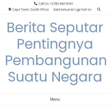
Skip
Call Us: +2782 444 YEAH
to
Cape Town, South Africa
data keluaran sgp hari ini
content
Berita Seputar
Pentingnya
Pembangunan
Suatu Negara
Menu